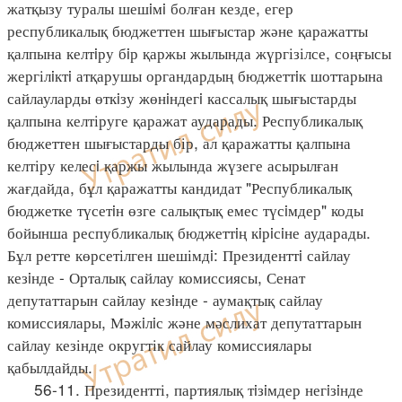
жатқызу туралы шешiмi болған кезде, егер
республикалық бюджеттен шығыстар және қаражатты
қалпына келтiру бiр қаржы жылында жүргізілсе, соңғысы
жергілiктi атқарушы органдардың бюджеттiк шоттарына
сайлауларды өткiзу жөнiндегi кассалық шығыстарды
қалпына келтіруге қаражат аударады. Республикалық
бюджеттен шығыстарды бір, ал қаражатты қалпына
келтіру келесi қаржы жылында жүзеге асырылған
жағдайда, бұл қаражатты кандидат "Республикалық
бюджетке түсетiн өзге салықтық емес түсiмдер" коды
бойынша республикалық бюджеттiң кiрiсiне аударады.
Бұл ретте көрсетілген шешімдi: Президенттi сайлау
кезiнде - Орталық сайлау комиссиясы, Сенат
депутаттарын сайлау кезiнде - аумақтық сайлау
комиссиялары, Мәжiлiс және мәслихат депутаттарын
сайлау кезінде округтік сайлау комиссиялары
қабылдайды.
56-11. Президентті, партиялық тiзiмдер негiзiнде