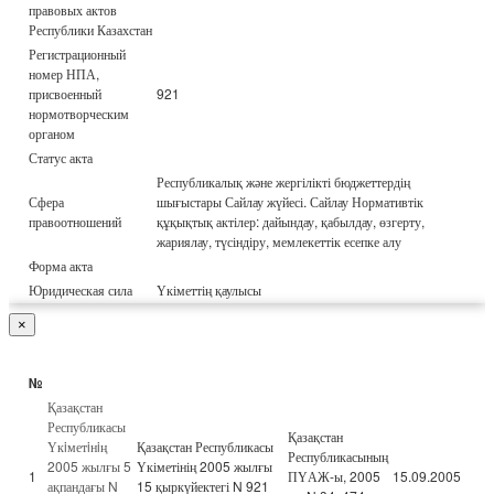
правовых актов
Республики Казахстан
Регистрационный
номер НПА,
присвоенный
921
нормотворческим
органом
Статус акта
Республикалық және жергілікті бюджеттердің
Сфера
шығыстары Сайлау жүйесі. Сайлау Нормативтік
правоотношений
құқықтық актілер: дайындау, қабылдау, өзгерту,
жариялау, түсіндіру, мемлекеттік есепке алу
Форма акта
Юридическая сила
Үкіметтің қаулысы
×
№
Қазақстан
Республикасы
Қазақстан
Үкiметiнiң
Қазақстан Республикасы
Республикасының
2005 жылғы 5
Үкіметінің 2005 жылғы
1
ПҮАЖ-ы, 2005
15.09.2005
ақпандағы N
15 қыркүйектегі N 921