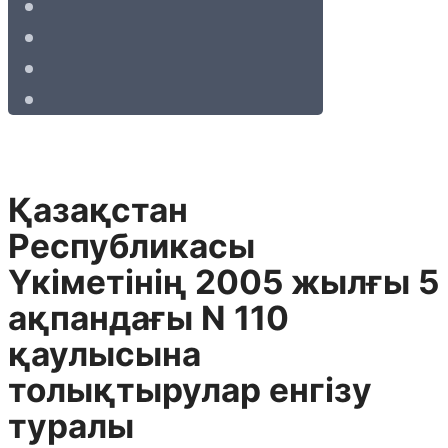
Қазақстан
Республикасы
Үкiметiнiң 2005 жылғы 5
ақпандағы N 110
қаулысына
толықтырулар енгiзу
туралы