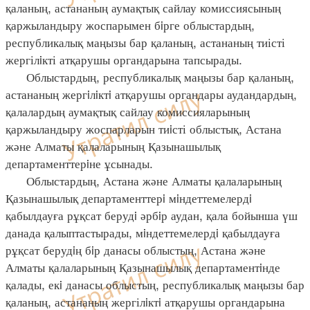
қаланың, астананың аумақтық сайлау комиссиясының
қаржыландыру жоспарымен бiрге облыстардың,
республикалық маңызы бар қаланың, астананың тиісті
жергілiкті атқарушы органдарына тапсырады.
Облыстардың, республикалық маңызы бар қаланың,
астананың жергiлiктi атқарушы органдары аудандардың,
қалалардың аумақтық сайлау комиссияларының
қаржыландыру жоспарларын тиiсті облыстық, Астана
және Алматы қалаларының Қазынашылық
департаменттерiне ұсынады.
Облыстардың, Астана және Алматы қалаларының
Қазынашылық департаменттерi мiндеттемелердi
қабылдауға рұқсат берудi әрбiр аудан, қала бойынша үш
данада қалыптастырады, мiндеттемелердi қабылдауға
рұқсат берудiң бiр данасы облыстың, Астана және
Алматы қалаларының Қазынашылық департаментiнде
қалады, екi данасы облыстың, республикалық маңызы бар
қаланың, астананың жергілiктi атқарушы органдарына