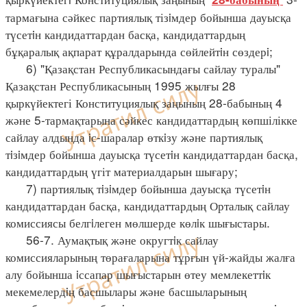
тармағына сәйкес партиялық тізiмдер бойынша дауысқа
түсетiн кандидаттардан басқа, кандидаттардың
бұқаралық ақпарат құралдарында сөйлейтiн сөздерi;
6) "Қазақстан Республикасындағы сайлау туралы"
Қазақстан Республикасының 1995 жылғы 28
қыркүйектегі Конституциялық заңының 28-бабының 4
және 5-тармақтарына сәйкес кандидаттардың көпшілікке
сайлау алдында iс-шаралар өткiзу және партиялық
тiзiмдер бойынша дауысқа түсетiн кандидаттардан басқа,
кандидаттардың үгіт материалдарын шығару;
7) партиялық тiзiмдер бойынша дауысқа түсетiн
кандидаттардан басқа, кандидаттардың Орталық сайлау
комиссиясы белгiлеген мөлшерде көлiк шығыстары.
56-7. Аумақтық және округтiк сайлау
комиссияларының төрағаларына тұрғын үй-жайды жалға
алу бойынша iссапар шығыстарын өтеу мемлекеттiк
мекемелердiң басшылары және басшыларының