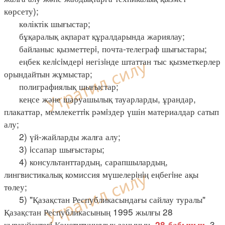
көрсету);
көліктік шығыстар;
бұқаралық ақпарат құралдарында жариялау;
байланыс қызметтерi, почта-телеграф шығыстары;
еңбек келiсiмдерi негізiнде штаттан тыс қызметкерлер
орындайтын жұмыстар;
полиграфиялық шығыстар;
кеңсе және шаруашылық тауарларды, ұрандар,
плакаттар, мемлекеттiк рәмiздер үшін материалдар сатып
алу;
2) үй-жайларды жалға алу;
3) iссапар шығыстары;
4) консультанттардың, сарапшылардың,
лингвистикалық комиссия мүшелерiнiң еңбегiне ақы
төлеу;
5) "Қазақстан Республикасындағы сайлау туралы"
Қазақстан Республикасының 1995 жылғы 28
қыркүйектегi Конституциялық заңының
3-
28-бабының