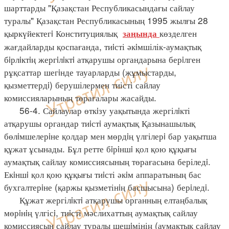
шарттарды "Қазақстан Республикасындағы сайлау
туралы" Қазақстан Республикасының 1995 жылғы 28
қыркүйектегi Конституциялық
көзделген
заңында
жағдайларды қоспағанда, тиiсті әкiмшілік-аумақтық
бiрлiктiң жергiлiктi атқарушы органдарына берiлген
рұқсаттар шегiнде тауарларды (жұмыстарды,
қызметтердi) берушілермен тиісті сайлау
комиссияларының төрағалары жасайды.
56-4. Сайлаулар өткiзу уақытында жергілiкті
атқарушы органдар тиiстi аумақтық Қазынашылық
бөлiмшелерiне қолдар мен мөрдiң үлгілерi бар уақытша
құжат ұсынады. Бұл ретте бiрiншi қол қою құқығы
аумақтық сайлау комиссиясының төрағасына беріледi.
Екiншi қол қою құқығы тиiсті әкiм аппаратының бас
бухгалтерiне (қаржы қызметінiң басшысына) берiледi.
Құжат жергілiктi атқарушы органның елтаңбалық
мөрiнiң үлгісi, тиiсті мәслихаттың аумақтық сайлау
комиссиясын сайлау туралы шешiмінің (аумақтық сайлау