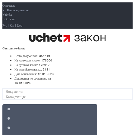
О проекте
Наши проекты:
Учёт.kz
ПОБ.Учёт
Рус
|
Қаз
|
Eng
Состояние базы:
Всего документов:
355649
На казахском языке:
176600
На русском языке:
176917
На английском языке:
2131
Дата обновления:
16.01.2024
Документы по состоянию на:
16.01.2024
Документы
Қазақ тілінде