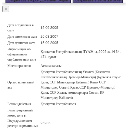
Открывать второй документ рядом
Открывать в этом же окне
×
Дата вступления в
15.09.2005
силу
Дата изменения акта
20.03.2007
Дата принятия акта
15.09.2005
Информация об
Қазақстан Республикасының ПҮАЖ-ы, 2005 ж., N 34,
официальном
474-құжат
опубликовании акта
Место принятия
Астана қаласы
Қазақстан Республикасының Үкіметі (Қазақстан
Республикасының Премьер-Министрі) (бұрынғы атауы:
Орган, принявший
Қазақ ССР Министрлер Кабинеті; Қазақ ССР
акт
Министрлер Советі; Қазақ ССР Премьер-Министрі;
Қазақ ССР Халық комиссарлары Советі; ҚР
Министрлер Кабинеті)
Регион действия
Қазақстан Республикасы
Регистрационный
номер акта в
Государственном
25286
реестре нормативных