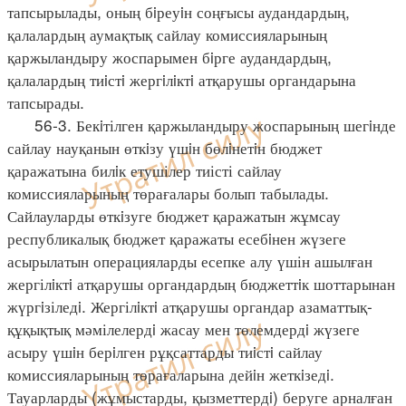
тапсырылады, оның бiреуiн соңғысы аудандардың,
қалалардың аумақтық сайлау комиссияларының
қаржыландыру жоспарымен бiрге аудандардың,
қалалардың тиiстi жергiлiктi атқарушы органдарына
тапсырады.
56-3. Бекiтілген қаржыландыру жоспарының шегiнде
сайлау науқанын өткiзу үшiн бөлiнетiн бюджет
қаражатына билiк етушілер тиісті сайлау
комиссияларының төрағалары болып табылады.
Сайлауларды өткiзуге бюджет қаражатын жұмсау
республикалық бюджет қаражаты есебiнен жүзеге
асырылатын операцияларды есепке алу үшін ашылған
жергілiктi атқарушы органдардың бюджеттiк шоттарынан
жүргiзіледi. Жергілiктi атқарушы органдар азаматтық-
құқықтық мәмілелердi жасау мен төлемдердi жүзеге
асыру үшiн берiлген рұқсаттарды тиiстi сайлау
комиссияларының төрағаларына дейiн жеткiзедi.
Тауарларды (жұмыстарды, қызметтердi) беруге арналған