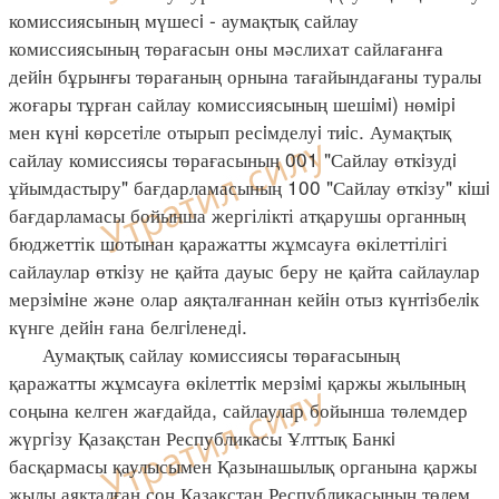
комиссиясының мүшесi - аумақтық сайлау
комиссиясының төрағасын оны мәслихат сайлағанға
дейiн бұрынғы төрағаның орнына тағайындағаны туралы
жоғары тұрған сайлау комиссиясының шешiмi) нөмiрi
мен күнi көрсетiле отырып ресiмделуi тиiс. Аумақтық
сайлау комиссиясы төрағасының 001 "Сайлау өткiзудi
ұйымдастыру" бағдарламасының 100 "Сайлау өткiзу" кiшi
бағдарламасы бойынша жергілікті атқарушы органның
бюджеттік шотынан қаражатты жұмсауға өкілеттілігі
сайлаулар өткiзу не қайта дауыс беру не қайта сайлаулар
мерзiмiне және олар аяқталғаннан кейiн отыз күнтiзбелiк
күнге дейiн ғана белгiленедi.
Аумақтық сайлау комиссиясы төрағасының
қаражатты жұмсауға өкiлеттiк мерзiмi қаржы жылының
соңына келген жағдайда, сайлаулар бойынша төлемдер
жүргiзу Қазақстан Республикасы Ұлттық Банкi
басқармасы қаулысымен Қазынашылық органына қаржы
жылы аяқталған соң Қазақстан Республикасының төлем