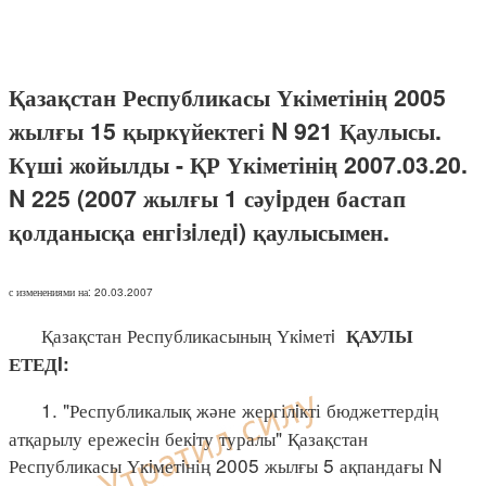
Қазақстан Республикасы Үкіметінің 2005
жылғы 15 қыркүйектегі N 921 Қаулысы.
Күші жойылды - ҚР Үкіметінің 2007.03.20.
N 225 (2007 жылғы 1 сәуiрден бастап
қолданысқа енгiзiледi) қаулысымен.
с изменениями на: 20.03.2007
Қазақстан Республикасының Үкiметi
ҚАУЛЫ
ЕТЕДI:
1. "Республикалық және жергілiкті бюджеттердiң
атқарылу ережесiн бекiту туралы" Қазақстан
Республикасы Үкiметiнің 2005 жылғы 5 ақпандағы N