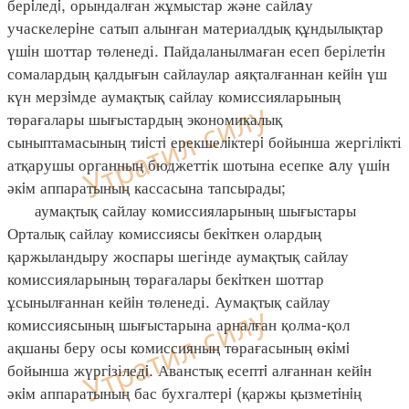
берiледi, орындалған жұмыстар және сайлaу
учаскелерiне сатып алынған материалдық құндылықтар
үшiн шоттар төленеді. Пайдаланылмаған есеп берілетiн
сомалардың қалдығын сайлаулар аяқталғаннан кейiн үш
күн мерзiмде аумақтық сайлау комиссияларының
төрағалары шығыстардың экономикалық
сыныптамасының тиiстi ерекшелiктерi бойынша жергілiкті
атқарушы органның бюджеттік шотына есепке aлу үшiн
әкiм аппаратының кассасына тапсырады;
аумақтық сайлау комиссияларының шығыстары
Орталық сайлау комиссиясы бекiткен олардың
қаржыландыру жоспары шегінде аумақтық сайлау
комиссияларының төрағалары бекiткен шоттар
ұсынылғаннан кейiн төленеді. Аумақтық сайлау
комиссиясының шығыстарына арналған қолма-қол
ақшаны беру осы комиссияның төрағасының өкiмi
бойынша жүргiзіледi. Аванстық есептi алғаннан кейiн
әкiм аппаратының бас бухгалтерi (қаржы қызметiнiң