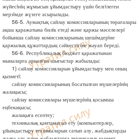
жүйесiнiң жұмысын ұйымдастыру үшiн белгiлеген
мерзiмде жүзеге асырылады.
56-5. Аумақтық сайлау комиссияларының төрағалары
ақша қаражатына билiк етедi және қаржы мәселелерi
бойынша сайлау комиссияларының шешiмдерiне
қаржылық құжаттардың сәйкестігіне жауап береді.
56-6. Республикалық бюджет қаражатынан
мыналарға арналған шығыстар жабылады:
1) сайлау комиссияларын ұйымдастыру мен оның
қызметi:
сайлау комиссияларының босатылған мүшелерiнiң
жалақысы;
сайлау комиссиялары мүшелерiнiң қосымша
еңбекақысы;
жалақыға есептеу;
техникалық қамтамасыз ету (компьютерлер,
ұйымдастыру техникаларын сатып алу, жабдықтарды
жалға алу және жабдықтарға техникалық қызмет