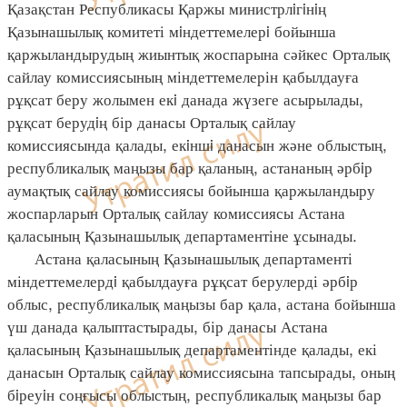
Қазақстан Республикасы Қаржы министрлiгiнiң
Қазынашылық комитеті мiндеттемелерi бойынша
қаржыландырудың жиынтық жоспарына сәйкес Орталық
сайлау комиссиясының міндеттемелерін қабылдауға
рұқсат беру жолымен екi данада жүзеге асырылады,
рұқсат берудiң бір данасы Орталық сайлау
комиссиясында қалады, екiншi данасын және облыстың,
республикалық маңызы бар қаланың, астананың әрбiр
аумақтық сайлау комиссиясы бойынша қаржыландыру
жоспарларын Орталық сайлау комиссиясы Астана
қаласының Қазынашылық департаментіне ұсынады.
Астана қаласының Қазынашылық департаменті
міндеттемелердi қабылдауға рұқсат берулерді әрбiр
облыс, республикалық маңызы бар қала, астана бойынша
үш данада қалыптастырады, бір данасы Астана
қаласының Қазынашылық департаментінде қалады, екі
данасын Орталық сайлау комиссиясына тапсырады, оның
бiреуiн соңғысы облыстың, республикалық маңызы бар