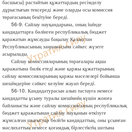
басшысы) растайтын құжаттардың ресімделу
дұрыстығын тексереді және оларды осы комиссия
төрағасының бекiтуiне бередi.
56-9. Сайлау науқандарына, оның iшiнде
кандидаттарға бөлiнген республикалық бюджет
қаражатын жұмсауды бақылау Қазақстан
Республикасының заңнамасына сәйкес жүзеге
асырылады.
Сайлау комиссияларының төрағалары ақша
қаражатына билiк етедi және қаржы құжаттарының
сайлау комиссияларының қаржы мәселелерi бойынша
шешiмдерiне сәйкес келуiне жауап бередi.
56-10. Кандидатурасын алып тастауға немесе
кандидатты ұсыну туралы шешiмнiң күшін жоюға
байланысты және сайлау комиссиясының республикалық
бюджет қаражатынан сайлау науқанын өткiзуге
жұмсалған шығыстар бөлiгiн кандидаттың, оны ұсынған
мәслихаттың немесе қоғамдық бiрлестiктiң шотына