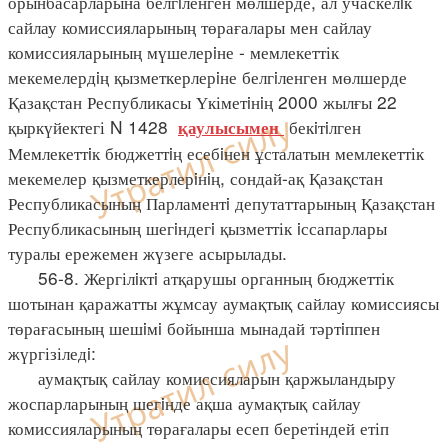
орынбасарларына белгiленген мөлшерде, ал учаскелiк
сайлау комиссияларының төрағалары мен сайлау
комиссияларының мүшелерiне - мемлекеттік
мекемелердiң қызметкерлерiне белгiленген мөлшерде
Қазақстан Республикасы Үкіметiнiң 2000 жылғы 22
қыркүйектегі N 1428
бекiтiлген
қаулысымен
Мемлекеттiк бюджеттiң есебiнен ұсталатын мемлекеттік
мекемелер қызметкерлерiнiң, сондай-ақ Қазақстан
Республикасының Парламентi депутаттарының Қазақстан
Республикасының шегiндегi қызметтік iссапарлары
туралы ережемен жүзеге асырылады.
56-8. Жергілiктi атқарушы органның бюджеттік
шотынан қаражатты жұмсау аумақтық сайлау комиссиясы
төрағасының шешiмi бойынша мынадай тәртiппен
жүргізіледi:
аумақтық сайлау комиссияларын қаржыландыру
жоспарларының шегiнде ақша аумақтық сайлау
комиссияларының төрағалары есеп беретіндей етіп