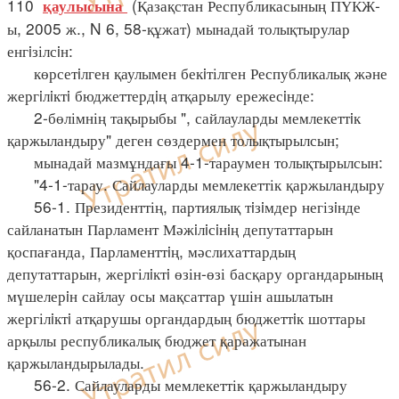
110
(Қазақстан Республикасының ПҮКЖ-
қаулысына
ы, 2005 ж., N 6, 58-құжат) мынадай толықтырулар
енгiзілсiн:
көрсетiлген қаулымен бекiтілген Республикалық және
жергiлiктi бюджеттердiң атқарылу ережесiнде:
2-бөлімнің тақырыбы ", сайлауларды мемлекеттiк
қаржыландыру" деген сөздермен толықтырылсын;
мынадай мазмұндағы 4-1-тараумен толықтырылсын:
"4-1-тарау. Сайлауларды мемлекеттік қаржыландыру
56-1. Президенттің, партиялық тiзiмдер негізiнде
сайланатын Парламент Мәжiлiсiнiң депутаттарын
қоспағанда, Парламенттiң, мәслихаттардың
депутаттарын, жергілiктi өзін-өзі басқару органдарының
мүшелерiн сайлау осы мақсаттар үшін ашылатын
жергілiктi атқарушы органдардың бюджеттiк шоттары
арқылы республикалық бюджет қаражатынан
қаржыландырылады.
56-2. Сайлауларды мемлекеттік қаржыландыру