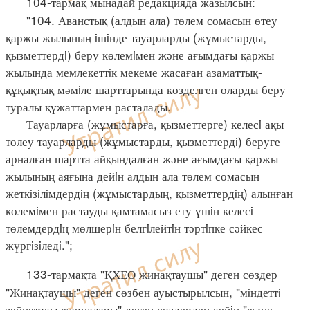
104-тармақ мынадай редакцияда жазылсын:
"104. Аванстық (алдын ала) төлем сомасын өтеу
қаржы жылының iшiнде тауарларды (жұмыстарды,
қызметтердi) беру көлемiмен және ағымдағы қаржы
жылында мемлекеттiк мекеме жасаған азаматтық-
құқықтық мәмiле шарттарында көзделген оларды беру
туралы құжаттармен расталады.
Тауарларға (жұмыстарға, қызметтерге) келесi ақы
төлеу тауарларды (жұмыстарды, қызметтердi) беруге
арналған шартта айқындалған және ағымдағы қаржы
жылының аяғына дейiн алдын ала төлем сомасын
жеткiзiлiмдердiң (жұмыстардың, қызметтердiң) алынған
көлемiмен растауды қамтамасыз ету үшiн келесi
төлемдердiң мөлшерiн белгiлейтiн тәртiпке сәйкес
жүргiзiледi.";
133-тармақта "ҚХЕО жинақтаушы" деген сөздер
"Жинақтаушы" деген сөзбен ауыстырылсын, "мiндеттi
зейнетақы жарналары" деген сөздерден кейiн "және