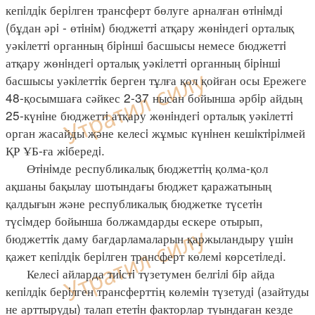
кепiлдiк берiлген трансферт бөлуге арналған өтiнiмдi
(бұдан әрi - өтiнiм) бюджеттi атқару жөнiндегi орталық
уәкiлеттi органның бiрiншi басшысы немесе бюджеттi
атқару жөнiндегi орталық уәкiлеттi органның бiрiншi
басшысы уәкiлеттiк берген тұлға қол қойған осы Ережеге
48-қосымшаға сәйкес 2-37 нысан бойынша әрбiр айдың
25-күнiне бюджеттi атқару жөнiндегi орталық уәкiлеттi
орган жасайды және келесi жұмыс күнiнен кешiктiрiлмей
ҚР ҰБ-ға жiбередi.
Өтiнiмде республикалық бюджеттiң қолма-қол
ақшаны бақылау шотындағы бюджет қаражатының
қалдығын және республикалық бюджетке түсетiн
түсiмдер бойынша болжамдарды ескере отырып,
бюджеттiк даму бағдарламаларын қаржыландыру үшiн
қажет кепiлдiк берiлген трансферт көлемi көрсетiледi.
Келесi айларда тиiстi түзетумен белгiлi бiр айда
кепiлдiк берiлген трансферттің көлемiн түзетудi (азайтуды
не арттыруды) талап ететiн факторлар туындаған кезде