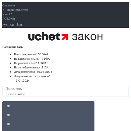
О проекте
Наши проекты:
Учёт.kz
ПОБ.Учёт
Рус
|
Қаз
|
Eng
Состояние базы:
Всего документов:
355649
На казахском языке:
176600
На русском языке:
176917
На английском языке:
2131
Дата обновления:
16.01.2024
Документы по состоянию на:
16.01.2024
Документы
Қазақ тілінде