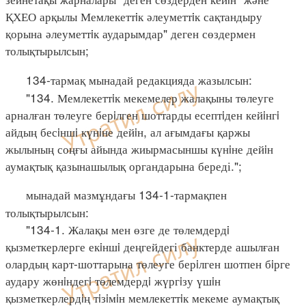
ҚХЕО арқылы Мемлекеттiк әлеуметтiк сақтандыру
қорына әлеуметтiк аударымдар" деген сөздермен
толықтырылсын;
134-тармақ мынадай редакцияда жазылсын:
"134. Мемлекеттiк мекемелер жалақыны төлеуге
арналған төлеуге берiлген шоттарды есептiден кейiнгi
айдың бесiншi күнiне дейiн, ал ағымдағы қаржы
жылының соңғы айында жиырмасыншы күнiне дейiн
аумақтық қазынашылық органдарына береді.";
мынадай мазмұндағы 134-1-тармақпен
толықтырылсын:
"134-1. Жалақы мен өзге де төлемдердi
қызметкерлерге екiншi деңгейдегі банктерде ашылған
олардың карт-шоттарына төлеуге берiлген шотпен бiрге
аудару жөнiндегi төлемдердi жүргiзу үшiн
қызметкерлердiң тiзiмiн мемлекеттiк мекеме аумақтық