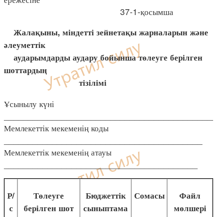
37-1-қосымша
Жалақыны, міндетті зейнетақы жарналарын және
әлеуметтік
аударымдарды аудару бойынша төлеуге берілген
шоттардың
тізілімі
Ұсынылу күні
____________________________________________
Мемлекеттік мекеменің коды
_________________________________________
Мемлекеттік мекеменің атауы
________________________________________
Р/
Төлеуге
Бюджеттік
Сомасы
Файл
с
берілген шот
сыныптама
мөлшері