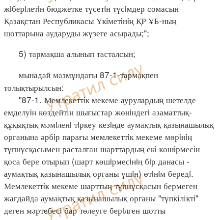
жiберiлетiн бюджетке түсетiн түсiмдер сомасын
Қазақстан Республикасы Үкiметiнiң ҚР ҰБ-ның
шоттарына аударуды жүзеге асырады;";
5) тармақша алынып тасталсын;
мынадай мазмұндағы 87-1-тармақпен
толықтырылсын:
"87-1. Мемлекеттiк мекеме аурулардың шетелде
емделуiн көздейтін шығыстар жөнiндегi азаматтық-
құқықтық мәмiленi тiркеу кезiнде аумақтық қазынашылық
органына әрбiр парағы мемлекеттiк мекеме мөрiнiң
түпнұсқасымен расталған шарттардың екi көшiрмесiн
қоса бере отырып (шарт көшiрмесiнiң бiр данасы -
аумақтық қазынашылық органы үшiн) өтiнiм бередi.
Мемлекеттiк мекеме шарттың түпнұсқасын бермеген
жағдайда аумақтық қазынашылық органы "түпкіліктi"
деген мәртебесi бар төлеуге берiлген шотты