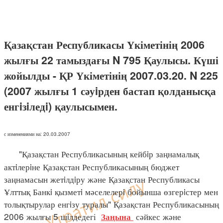
Қазақстан Республикасы Үкіметінің 2006
жылғы 22 тамыздағы N 795 Қаулысы. Күші
жойылды - ҚР Үкіметінің 2007.03.20. N 225
(2007 жылғы 1 сәуiрден бастап қолданысқа
енгiзiледi) қаулысымен.
с изменениями на: 20.03.2007
"Қазақстан Республикасының кейбiр заңнамалық
актiлерiне Қазақстан Республикасының бюджет
заңнамасын жетiлдiру және Қазақстан Республикасы
Ұлттық Банкi қызметi мәселелерi бойынша өзгерiстер мен
толықтырулар енгiзу туралы" Қазақстан Республикасының
2006 жылғы 5 шiлдедегі
сәйкес және
Заңына