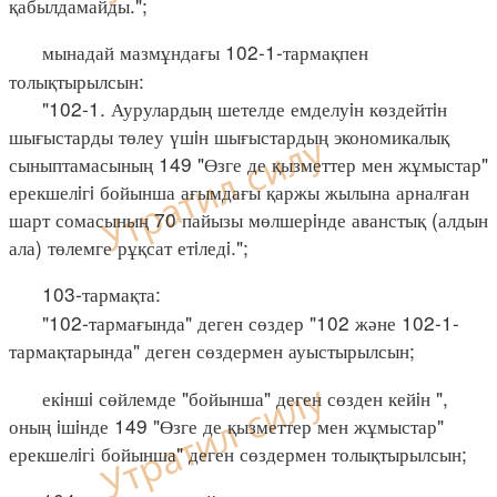
қабылдамайды.";
мынадай мазмұндағы 102-1-тармақпен
толықтырылсын:
"102-1. Аурулардың шетелде емделуiн көздейтiн
шығыстарды төлеу үшiн шығыстардың экономикалық
сыныптамасының 149 "Өзге де қызметтер мен жұмыстар"
ерекшелiгi бойынша ағымдағы қаржы жылына арналған
шарт сомасының 70 пайызы мөлшерiнде аванстық (алдын
ала) төлемге рұқсат етiледi.";
103-тармақта:
"102-тармағында" деген сөздер "102 және 102-1-
тармақтарында" деген сөздермен ауыстырылсын;
екiншi сөйлемде "бойынша" деген сөзден кейiн ",
оның iшiнде 149 "Өзге де қызметтер мен жұмыстар"
ерекшелiгі бойынша" деген сөздермен толықтырылсын;