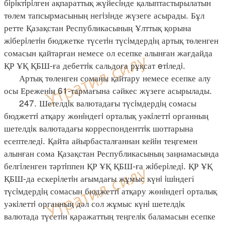
бiрiктiрiлген ақпараттық жүйесiнде қалыптастырылатын
төлем тапсырмасының негiзiнде жүзеге асырады. Бұл
ретте Қазақстан Республикасының Ұлттық қорына
жiберiлетiн бюджетке түсетiн түсiмдердiң артық төленген
сомасын қайтарған немесе ол есепке алынған жағдайда
ҚР ҰҚ ҚБШ-ға дебеттiк сальдоға рұқсат eтiледi.
Артық төленген соманы қайтару немесе есепке алу
осы Ереженiң 61-тармағына сәйкес жүзеге асырылады.
247. Шетелдiк валютадағы түсiмдердiң сомасы
бюджеттi атқару жөнiндегi орталық уәкiлеттi органның
шетелдiк валютадағы корреспонденттiк шоттарына
есептеледi. Қайта айырбасталғаннан кейiн теңгемен
алынған сома Қазақстан Республикасының заңнамасында
белгiленген тәртiппен ҚР ҰҚ ҚБШ-ға жiберiледi. ҚР ҰҚ
ҚБШ-да ескерiлетiн ағымдағы жұмыс күнi iшiндегі
түсiмдердiң сомасын бюджеттi атқару жөнiндегi орталық
уәкiлеттi органның дәл сол жұмыс күнi шетелдiк
валютада түсетiн қаражаттың теңгелiк баламасын есепке