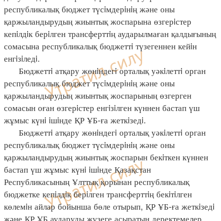
республикалық бюджет түсiмдерiнiң және оны
қаржыландырудың жиынтық жоспарына өзгерiстер
кепiлдiк берiлген трансферттiң аударылмаған қалдығының
сомасына республикалық бюджеттi түзегеннен кейiн
енгiзiледi.
Бюджеттi атқару жөнiндегi орталық уәкiлеттi орган
республикалық бюджет түсiмдерiнiң және оны
қаржыландырудың жиынтық жоспарының өзгерген
сомасын оған өзгерiстер енгiзiлген күннен бастап үш
жұмыс күнi iшiнде ҚР ҰБ-ға жеткiзедi.
Бюджеттi атқару жөнiндегi орталық уәкiлеттi орган
республикалық бюджет түсiмдерiнiң және оны
қаржыландырудың жиынтық жоспарын бекiткен күннен
бастап үш жұмыс күнi iшiнде Қазақстан
Республикасының Ұлттық қорынан республикалық
бюджетке кепiлдiк берiлген трансферттiң бекiтiлген
көлемiн айлар бойынша бөле отырып, ҚР ҰБ-ға жеткiзедi
және ҚР ҰБ аударуды жүзеге асыратын деректемелер