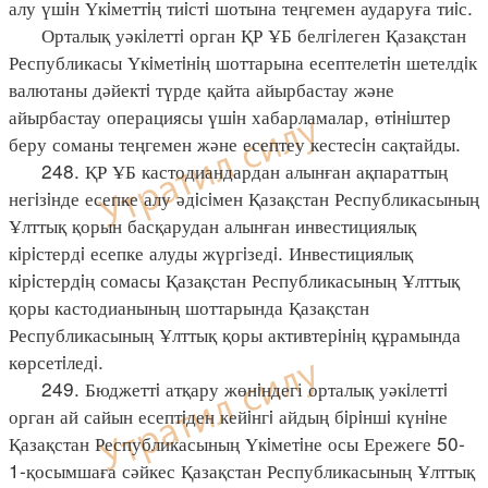
алу үшiн Үкiметтiң тиiстi шотына теңгемен аударуға тиiс.
Орталық уәкiлеттi орган ҚР ҰБ белгiлеген Қазақстан
Республикасы Үкiметiнiң шоттарына есептелетiн шетелдiк
валютаны дәйектi түрде қайта айырбастау және
айырбастау операциясы үшiн хабарламалар, өтiнiштер
беру соманы теңгемен және есептеу кестесiн сақтайды.
248. ҚР ҰБ кастодиандардан алынған ақпараттың
негiзiнде есепке алу әдiсiмен Қазақстан Республикасының
Ұлттық қорын басқарудан алынған инвестициялық
кiрiстердi есепке алуды жүргiзедi. Инвестициялық
кiрiстердiң сомасы Қазақстан Республикасының Ұлттық
қоры кастодианының шоттарында Қазақстан
Республикасының Ұлттық қоры активтерiнiң құрамында
көрсетiледi.
249. Бюджеттi атқару жөнiндегі орталық уәкiлеттi
орган ай сайын есептiден кейiнгi айдың бiрiншi күнiне
Қазақстан Республикасының Үкiметiне осы Ережеге 50-
1-қосымшаға сәйкес Қазақстан Республикасының Ұлттық