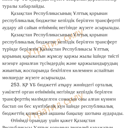
туралы хабарлайды.
Қазақстан Республикасының Ұлттық қорынан
республикалық бюджетке кепiлдiк берiлген трансферттi
аудару ай сайын өтiнiмнiң негiзiнде жүзеге асырылады.
Қазақстан Республикасының Ұлттық қорынан
республикалық бюджетке кепiлдiк берiлген трансферт
түрiнде берiлетiн Қазақстан Республикасы Ұлттық
қорының қаражатын жұмсау қаржы жылы iшiнде тиiстi
кезеңге арналған түсiмдердiң және қаржыландырудың
жиынтық жоспарында бекiтiлген көлемнен аспайтын
мөлшерде жүзеге асырылады.
253. ҚР ҰБ бюджеттi атқару жөнiндегi орталық
уәкiлеттi орган өтiнiмiнiң негiзiнде кепiлдiк берiлген
трансферттiң мәлiмделген сомасын оны алған күннен
бастап он бес күнтiзбелiк күн iшiнде республикалық
бюджеттiң қолма-қол ақшаны бақылау шотына аударады.
Өтiнiмдi орындау үшiн қажет Қазақстан
Республикасы Ұлттық қорының теңгелей қаражатын