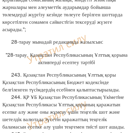
жарналары мен әлеуметтiк аударымдар бойынша
төлемдердi жүргiзу кезiнде төлеуге берiлген шоттарда
көрсетiлген сомамен сәйкестiгін тексерудi жүзеге
асырады.";
28-тарау мынадай редакцияда жазылсын:
"28-тарау. Қазақстан Республикасының Ұлттық қорына
активтердi есептеу тәртiбi
243. Қазақстан Республикасының Ұлттық қоры
Қазақстан Республикасының Бюджет кодексiнде
белгiленген түсiмдердiң есебiнен қалыптастырылады.
244. ҚР ҰБ Қазақстан Республикасының Үкiметiне
Қазақстан Республикасы Ұлттық қорының қаражатын
есепке алу және оны жұмсау үшiн теңгелiк шот және
шетелдiк валютада түсетiн қаражаттың теңгелiк
баламасын есепке алу үшiн теңгемен тиiстi шот ашады.