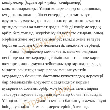
көшiрмелер (бұдан әрi - үзiндi көшiрмелер)
қалыптастырылады. Үзiндi көшiрмелердi операциялық
күндi жапқаннан кейiн есептердi қалыптастыруға
жауапты аумақтық қазынашылық органының жауапты
орындаушысы қалыптастырады. Үзiндi көшiрмелердiң
әрбiр бетi төлемдi жүргізу күнiн көрсете отырып, оның
мөрiмен және мөртабанымен расталады және төлеуге
берiлген шотпен бiрге мемлекеттiк мекемеге берiледi.
Үзiндi көшiрмелер мемлекеттiк мекеме олардың
негiзiнде қызметкерлердiң тiзiмiн және тиiсiнше карт-
шоттарға, жинақтаушы зейнетақы қорларына, жалақы,
мiндеттi зейнетақы жарналары мен әлеуметтiк
аударымдар бойынша бастапқы құжаттардың деректерi
бар Мемлекеттiк әлеуметтiк сақтандыру қорына
аударылған соманы әрбiр жол бойынша салыстырып
тексеруге жүзеге асыратын құжаттар болып табылады.
Үзiндi көшiрмелердi алған күннен бастап үш жұмыс күнi
iшiнде үзiндi көшiрмелер деректерiнiң бастапқы