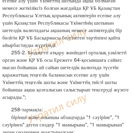
есепке алу үшiн Үкiметтiң шотында ақша болмаған
немесе жеткiлiксiз болған жағдайда ҚР ҰБ Қазақстан
Республикасы Ұлттық қорының активтерiн есепке алу
үшiн Қазақстан Республикасы Үкiметiнiң шотынан
шетелдiк валютадағы ақшаның немесе активтердiң бiр
бөлiгiн ҚР ҰБ Басқармасы белгiлеген тәртiппен қайта
айырбастауды жүргiзедi.
255-2. Бюджеттi атқару жөнiндегi орталық уәкiлеттi
орган және ҚР ҰБ осы Ережеге 64-қосымшаға сәйкес
нысан бойынша ай сайын шетелдiк валютада түсетiн
қаражаттың теңгелiк баламасын есепке алу үшiн
Үкiметтiң теңгелiк шоты және Үкiметтiң тиiстi шоты
бойынша ақша қозғалысын салыстырып тексерудi жүзеге
асырады.";
258-тармақта:
бiрiншi және оныншы абзацтарда "1 сәуiрiне", "1
сәуiрiнен" деген сөздер "1 мамырына", "1 мамырынан"
деген сөздермен ауыстырылсын;