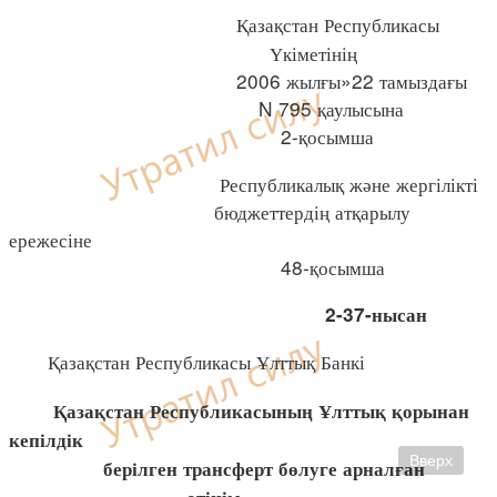
Қазақстан Республикасы
Үкіметінің
2006 жылғы»22 тамыздағы
N 795 қаулысына
2-қосымша
Республикалық және жергілікті
бюджеттердің атқарылу
ережесіне
48-қосымша
2-37-нысан
Қазақстан Республикасы Ұлттық Банкі
Қазақстан Республикасының Ұлттық қорынан
кепілдік
Вверх
берілген трансферт бөлуге арналған
өтінім