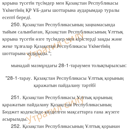
қорына түсетiн түсiмдер мен Қазақстан Республикасы
Үкiметiнiң ҚР ҰБ-дағы шоттарына аударымдар туралы
есептi бередi.
250. Қазақстан Республикасының заңнамасында
тыйым салынбаған, Қазақстан Республикасының Ұлттық
қорына түсетiн өзге түсiмдер мен кiрiстердi заңды және
жеке тұлғалар Қазақстан Республикасы Үкiметiнiң
шоттарына аударады.";
мынадай мазмұндағы 28-1-тараумен толықтырылсын:
"28-1-тарау. Қазақстан Республикасы Ұлттық қорының
қаражатын пайдалану тәртiбi
251. Қазақстан Республикасы Ұлттық қорының
қаражатын пайдалану Қазақстан Республикасының
Бюджет кодексiнде көзделген мақсаттарға ғана жүзеге
асырылады.
252. Қазақстан Республикасының Ұлттық қорынан