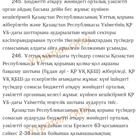
245. Бюджеттi атқару жөнiндегi орталық уәкiлеттi
орган айдың басына дейiн бес жұмыс күнiнен
кешiктiрмей Қазақстан Республикасының Ұлттық қорына
жiберiлетiн және Қазақстан Республикасы Үкiметiнiң ҚР
ҰБ-дағы шоттарына аударылатын мұнай секторы
кәсiпорындарынан түсетiн тiкелей салықтардың түсiмдер
сомасының алдағы айға арналған болжамын ұсынады.
246. Ұлттық валютадағы түсiмдер сомасы Қазақстан
Республикасы Ұлттық қорының қолма-қол ақшаны
бақылау шотына (бұдан әрi - ҚР ҰҚ ҚБШ) жiберiледi. ҚР
ҰҚ ҚБШ-да ескерiлетiн ағымдағы жұмыс күнi iшiндегi
түсiмдер сомасы бюджеттi атқару жөнiндегi орталық
уәкiлеттi органның келесi жұмыс күнiнен кешiктiрмей ҚР
ҰБ-дағы Үкiметтiң теңгелiк шотына аударуға тиiс.
Қазақстан Республикасының Ұлттық қорына түсiмдер
сомасын аударуды бюджеттi атқару жөнiндегi орталық
уәкiлеттi орган күн сайын осы Ережеге 63-қосымшаға
сәйкес 2-38-нысан бойынша қазынашылықтың