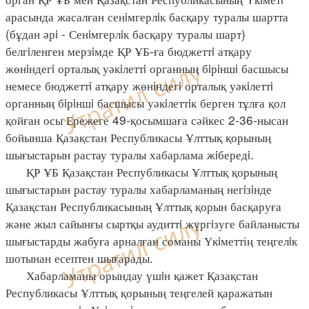
арасында жасалған сенiмгерлiк басқару туралы шартта
(бұдан әрi - Сенiмгерлiк басқару туралы шарт)
белгiленген мерзiмде ҚР ҰБ-ға бюджеттi атқару
жөнiндегi орталық уәкiлеттi органның бiрiншi басшысы
немесе бюджеттi атқару жөнiндегi орталық уәкiлеттi
органның бiрiншi басшысы уәкiлеттiк берген тұлға қол
қойған осы Ережеге 49-қосымшаға сәйкес 2-36-нысан
бойынша Қазақстан Республикасы Ұлттық қорының
шығыстарын растау туралы хабарлама жiбередi.
ҚР ҰБ Қазақстан Республикасы Ұлттық қорының
шығыстарын растау туралы хабарламаның негiзiнде
Қазақстан Республикасының Ұлттық қорын басқаруға
және жыл сайынғы сыртқы аудиттi жүргiзуге байланысты
шығыстарды жабуға арналған соманы Үкiметтің теңгелiк
шотынан есептен шығарады.
Хабарламаны орындау үшiн қажет Қазақстан
Республикасы Ұлттық қорының теңгелей қаражатын