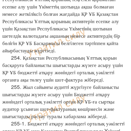
есепке алу үшiн Үкiметтiң шотында ақша болмаған
немесе жеткiлiксiз болған жағдайда ҚР ҰБ Қазақстан
Республикасы Ұлттық қорының активтерiн есепке алу
үшiн Қазақстан Республикасы Үкiметiнiң шотынан
шетелдiк валютадағы ақшаның немесе активтердiң бiр
бөлiгiн ҚР ҰБ Басқармасы белгiлеген тәртiппен қайта
айырбастауды жүргiзедi.
254. Қазақстан Республикасының Ұлттық қорын
басқаруға байланысты шығыстарды жүзеге асыру үшiн
ҚР ҰБ бюджеттi атқару жөнiндегi орталық уәкiлеттi
органға ақы төлеу үшiн шот-фактура жiбередi.
255. Жыл сайынғы аудиттi жүргiзуге байланысты
шығыстарды жүзеге асыру үшiн Бюджеттi атқару
жөнiндегi орталық уәкiлеттi орган ҚР ҰБ-ға сыртқы
аудитор ұсынған шот-фактураның көшiрмесiн және
шығыстарды растау туралы хабарлама жiбередi.
255-1. Бюджеттi атқару жөнiндегi орталық уәкiлеттi
орган ҚР ҰБ мен Қазақстан Республикасының Yкiметi