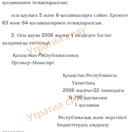
қосымшамен толықтырылсын;
осы қаулыға 5 және 6-қосымшаларға сәйкес Ережеге
63 және 64-қосымшалармен толықтырылсын.
2. Осы қаулы 2006 жылғы 1 шілдеден бастап
қолданысқа енгiзiледi.
Қазақстан Pecпубликасының
Премьер-Министрі
Қазақстан Республикасы
Үкіметінің
2006 жылғы»22 тамыздағы
N 795 қаулысына
1-қосымша
Республикалық және жергілікті
бюджеттердің атқарылу
ережесіне