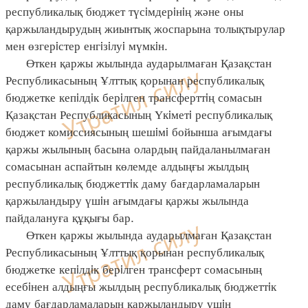
республикалық бюджет түсiмдерiнiң және оны
қаржыландырудың жиынтық жоспарына толықтырулар
мен өзгерiстер енгiзiлуi мүмкiн.
Өткен қаржы жылында аударылмаған Қазақстан
Республикасының Ұлттық қорынан республикалық
бюджетке кепiлдiк берiлген трансферттiң сомасын
Қазақстан Республикасының Үкiметi республикалық
бюджет комиссиясының шешiмi бойынша ағымдағы
қаржы жылының басына олардың пайдаланылмаған
сомасынан аспайтын көлемде алдыңғы жылдың
республикалық бюджеттiк даму бағдарламаларын
қаржыландыру үшiн ағымдағы қаржы жылында
пайдалануға құқығы бар.
Өткен қаржы жылында аударылмаған Қазақстан
Республикасының Ұлттық қорынан республикалық
бюджетке кепiлдiк берiлген трансферт сомасының
есебiнен алдыңғы жылдың республикалық бюджеттiк
даму бағдарламаларын қаржыландыру үшiн