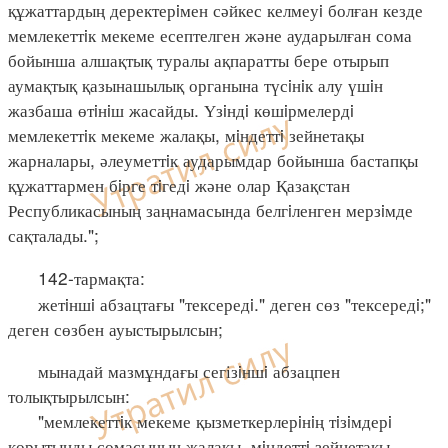
құжаттардың деректерiмен сәйкес келмеуi болған кезде
мемлекеттiк мекеме есептелген және аударылған сома
бойынша алшақтық туралы ақпаратты бере отырып
аумақтық қазынашылық органына түсiнiк алу үшiн
жазбаша өтiнiш жасайды. Үзiндi көшiрмелердi
мемлекеттiк мекеме жалақы, мiндеттi зейнетақы
жарналары, әлеуметтiк аударымдар бойынша бастапқы
құжаттармен бiрге тiгедi және олар Қазақстан
Республикасының заңнамасында белгiленген мерзiмде
сақталады.";
142-тармақта:
жетiншi абзацтағы "тексередi." деген сөз "тексередi;"
деген сөзбен ауыстырылсын;
мынадай мазмұндағы сегізiншi абзацпен
толықтырылсын:
"мемлекеттiк мекеме қызметкерлерiнiң тiзiмдерi
қорытынды сомасының жалақы, мiндеттi зейнетақы