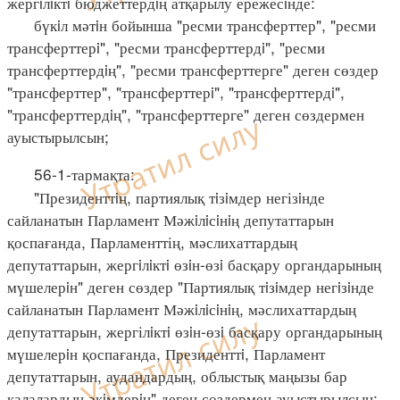
жергiлiктi бюджеттердiң атқарылу ережесiнде:
бүкiл мәтiн бойынша "ресми трансферттер", "ресми
трансферттерi", "ресми трансферттердi", "ресми
трансферттердiң", "ресми трансферттерге" деген сөздер
"трансферттер", "трансферттерi", "трансферттердi",
"трансферттердiң", "трансферттерге" деген сөздермен
ауыстырылсын;
56-1-тармақта:
"Президенттiң, партиялық тiзiмдер негізiнде
сайланатын Парламент Мәжiлiсiнiң депутаттарын
қоспағанда, Парламенттің, мәслихаттардың
депутаттарын, жергiлiктi өзiн-өзi басқару органдарының
мүшелерiн" деген сөздер "Партиялық тiзiмдер негiзiнде
сайланатын Парламент Мәжiлiсiнiң, мәслихаттардың
депутаттарын, жергілiктi өзiн-өзi басқару органдарының
мүшелерiн қоспағанда, Президенттi, Парламент
депутаттарын, аудандардың, облыстық маңызы бар
қалалардың әкiмдерiн" деген сөздермен ауыстырылсын;