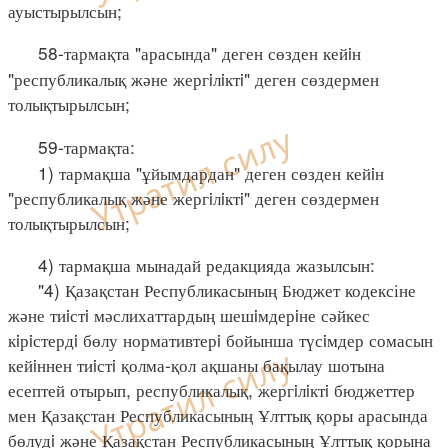
ауыстырылсын;
58-тармақта "арасында" деген сөзден кейiн
"республикалық және жергiлiктi" деген сөздермен
толықтырылсын;
59-тармақта:
1) тармақша "ұйымдардан" деген сөзден кейiн
"республикалық және жергiлiктi" деген сөздермен
толықтырылсын;
4) тармақша мынадай редакцияда жазылсын:
"4) Қазақстан Республикасының Бюджет кодексіне
және тиiстi мәслихаттардың шешiмдерiне сәйкес
кiрiстердi бөлу нормативтерi бойынша түсiмдер сомасын
кейiннен тиiстi қолма-қол ақшаны бақылау шотына
есептей отырып, республикалық, жергiлiктi бюджеттер
мен Қазақстан Республикасының Ұлттық қоры арасында
бөлудi және Қазақстан Республикасының Ұлттық қорына