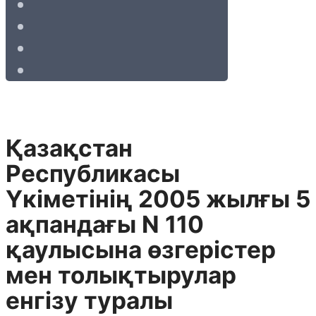
Қазақстан
Республикасы
Yкiметiнiң 2005 жылғы 5
ақпандағы N 110
қаулысына өзгерiстер
мен толықтырулар
енгiзу туралы