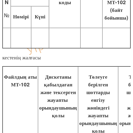
N
коды
МТ-102
(байт
№
Нөмірі
Күні
бойынша)
кестенің жалғасы
Файлдың аты
Дискетаны
Төлеуге
Т
МТ-102
қабылдаған
берілген
б
және тексерген
шоттарды
шо
жауапты
енгізу
орындаушының
жөніндегі
жө
қолы
жауапты
ж
орындаушының
орын
қолы