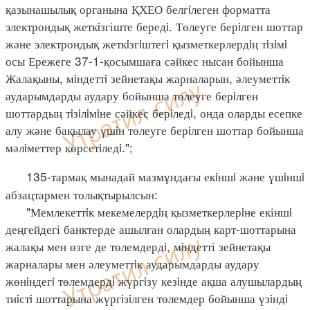
қазынашылық органына ҚХЕО белгiлеген форматта
электрондық жеткiзгіште бередi. Төлеуге берiлген шоттар
және электрондық жеткiзгiштегi қызметкерлердiң тiзiмi
осы Ережеге 37-1-қосымшаға сәйкес нысан бойынша
Жалақыны, мiндеттi зейнетақы жарналарын, әлеуметтiк
аударымдарды аудару бойынша төлеуге берiлген
шоттардың тiзiлiмiне сәйкес берiледi, онда оларды есепке
алу және бақылау үшiн төлеуге берiлген шоттар бойынша
мәлiметтер көрсетiледi.";
135-тармақ мынадай мазмұндағы екiншi және үшiншi
абзацтармен толықтырылсын:
"Мемлекеттiк мекемелердiң қызметкерлерiне екіншi
деңгейдегі банктерде ашылған олардың карт-шоттарына
жалақы мен өзге де төлемдердi, мiндетті зейнетақы
жарналары мен әлеуметтiк аударымдарды аудару
жөнiндегi төлемдердi жүргiзу кезiнде ақша алушылардың
тиiстi шоттарына жүргiзiлген төлемдер бойынша үзiндi