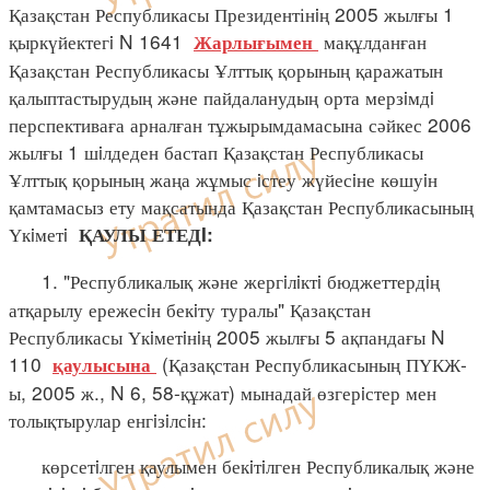
Қазақстан Республикасы Президентінiң 2005 жылғы 1
қыркүйектегi N 1641
мақұлданған
Жарлығымен
Қазақстан Республикасы Ұлттық қорының қаражатын
қалыптастырудың және пайдаланудың орта мерзiмдi
перспективаға арналған тұжырымдамасына сәйкес 2006
жылғы 1 шiлдеден бастап Қазақстан Республикасы
Ұлттық қорының жаңа жұмыс iстеу жүйесiне көшуiн
қамтамасыз ету мақсатында Қазақстан Республикасының
Үкiметi
ҚАУЛЫ ЕТЕДI:
1. "Республикалық және жергiлiктi бюджеттердiң
атқарылу ережесiн бекiту туралы" Қазақстан
Республикасы Үкiметiнiң 2005 жылғы 5 ақпандағы N
110
(Қазақстан Республикасының ПҮКЖ-
қаулысына
ы, 2005 ж., N 6, 58-құжат) мынадай өзгерiстер мен
толықтырулар енгiзiлсiн:
көрсетiлген қаулымен бекiтiлген Республикалық және