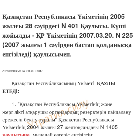
Қазақстан Республикасы Үкіметінің 2005
жылғы 28 сәуірдегі N 401 Қаулысы. Күші
жойылды - ҚР Үкіметінің 2007.03.20. N 225
(2007 жылғы 1 сәуiрден бастап қолданысқа
енгiзiледi) қаулысымен.
с изменениями на: 20.03.2007
Қазақстан Республикасының Үкiметi
ҚАУЛЫ
ЕТЕДI:
1. "Қазақстан Республикасы Үкiметiнiң және
жергiлiктi атқарушы органдардың резервтерiн пайдалану
ережесiн бекiту туралы" Қазақстан Республикасы
Үкiметiнiң 2004 жылғы 27 желтоқсандағы N 1405
мынадай өзгерiс енгiзiлсiн:
қаулысына