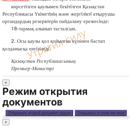
көрсетiлген қаулымен бекiтiлген Қазақстан
Республикасы Үкiметiнiң және жергiлiктi атқарушы
органдардың резервтерiн пайдалану ережесiнде:
18-тармақ алынып тасталсын.
2. Осы қаулы қол қойылған күнінен бастап
қолданысқа енгiзiледi.
Қазақстан Республикасының
Премьер-Министрі
×
Режим открытия
документов
Открывать второй документ рядом
Открывать в этом же окне
×