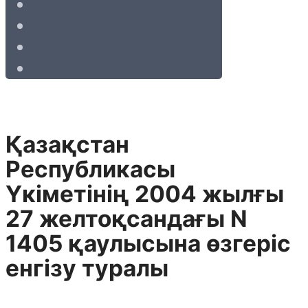
Қазақстан
Республикасы
Yкiметiнiң 2004 жылғы
27 желтоқсандағы N
1405 қаулысына өзгерiс
енгiзу туралы