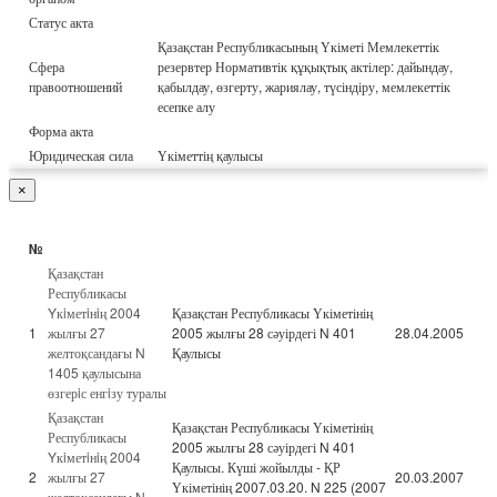
Статус акта
Қазақстан Республикасының Үкіметі Мемлекеттік
Сфера
резервтер Нормативтік құқықтық актілер: дайындау,
правоотношений
қабылдау, өзгерту, жариялау, түсіндіру, мемлекеттік
есепке алу
Форма акта
Юридическая сила
Үкіметтің қаулысы
×
№
Қазақстан
Республикасы
Yкiметiнiң 2004
Қазақстан Республикасы Үкіметінің
1
жылғы 27
2005 жылғы 28 сәуірдегі N 401
28.04.2005
желтоқсандағы N
Қаулысы
1405 қаулысына
өзгерiс енгiзу туралы
Қазақстан
Қазақстан Республикасы Үкіметінің
Республикасы
2005 жылғы 28 сәуірдегі N 401
Yкiметiнiң 2004
Қаулысы. Күші жойылды - ҚР
2
жылғы 27
20.03.2007
Үкіметінің 2007.03.20. N 225 (2007
желтоқсандағы N