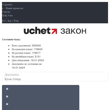
О проекте
Наши проекты:
Учёт.kz
ПОБ.Учёт
Рус
|
Қаз
|
Eng
Состояние базы:
Всего документов:
355649
На казахском языке:
176600
На русском языке:
176917
На английском языке:
2131
Дата обновления:
16.01.2024
Документы по состоянию на:
16.01.2024
Документы
Қазақ тілінде