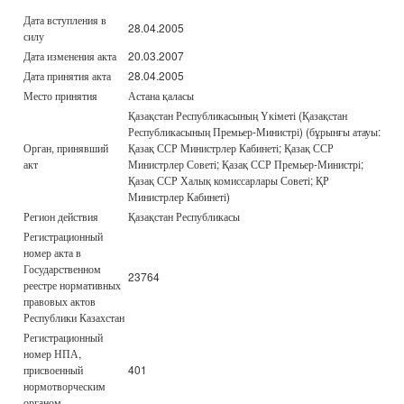
Дата вступления в
28.04.2005
силу
Дата изменения акта
20.03.2007
Дата принятия акта
28.04.2005
Место принятия
Астана қаласы
Қазақстан Республикасының Үкіметі (Қазақстан
Республикасының Премьер-Министрі) (бұрынғы атауы:
Орган, принявший
Қазақ ССР Министрлер Кабинеті; Қазақ ССР
акт
Министрлер Советі; Қазақ ССР Премьер-Министрі;
Қазақ ССР Халық комиссарлары Советі; ҚР
Министрлер Кабинеті)
Регион действия
Қазақстан Республикасы
Регистрационный
номер акта в
Государственном
23764
реестре нормативных
правовых актов
Республики Казахстан
Регистрационный
номер НПА,
присвоенный
401
нормотворческим
органом