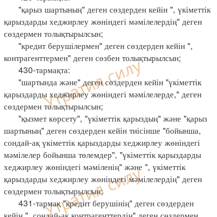
"қарыз шартының" деген сөздерден кейін ", үкіметтік
қарыздарды хеджирлеу жөніндегі мәмілелердің" деген
сөздермен толықтырылсын;
"кредит берушілермен" деген сөздерден кейін ",
контрагенттермен" деген сөзбен толықтырылсын;
430-тармақта:
"шартында және" деген сөздерден кейін "үкіметтік
қарыздарды хеджирлеу жөніндегі мәмілелерде," деген
сөздермен толықтырылсын;
"қызмет көрсету", "үкіметтік қарыздың" және "қарыз
шартының" деген сөздерден кейін тиісінше "бойынша,
сондай-ақ үкіметтік қарыздарды хеджирлеу жөніндегі
мәмілелер бойынша төлемдер", "үкіметтік қарыздарды
хеджирлеу жөніндегі мәміленің" және ", үкіметтік
қарыздарды хеджирлеу жөніндегі мәмілелердің" деген
сөздермен толықтырылсын;
431-тармақ "кредит берушінің" деген сөздерден
кейін ", сондай-ақ контрагенттердің" деген сөздермен