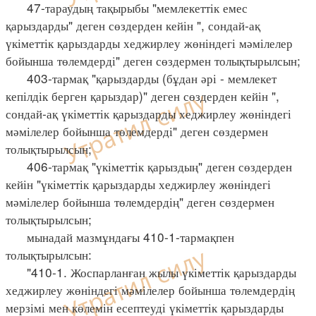
47-тараудың тақырыбы "мемлекеттік емес
қарыздарды" деген сөздерден кейін ", сондай-ақ
үкіметтік қарыздарды хеджирлеу жөніндегі мәмілелер
бойынша төлемдерді" деген сөздермен толықтырылсын;
403-тармақ "қарыздарды (бұдан әрі - мемлекет
кепілдік берген қарыздар)" деген сөздерден кейін ",
сондай-ақ үкіметтік қарыздарды хеджирлеу жөніндегі
мәмілелер бойынша төлемдерді" деген сөздермен
толықтырылсын;
406-тармақ "үкіметтік қарыздың" деген сөздерден
кейін "үкіметтік қарыздарды хеджирлеу жөніндегі
мәмілелер бойынша төлемдердің" деген сөздермен
толықтырылсын;
мынадай мазмұндағы 410-1-тармақпен
толықтырылсын:
"410-1. Жоспарланған жылы үкіметтік қарыздарды
хеджирлеу жөніндегі мәмілелер бойынша төлемдердің
мерзімі мен көлемін есептеуді үкіметтік қарыздарды