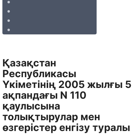
Қазақстан
Республикасы
Үкіметінің 2005 жылғы 5
ақпандағы N 110
қаулысына
толықтырулар мен
өзгерістер енгізу туралы