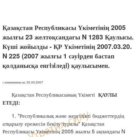
Қазақстан Республикасы Үкіметінің 2005
жылғы 23 желтоқсандағы N 1283 Қаулысы.
Күші жойылды - ҚР Үкіметінің 2007.03.20.
N 225 (2007 жылғы 1 сәуiрден бастап
қолданысқа енгiзiледi) қаулысымен.
с изменениями на: 20.03.2007
Қазақстан Республикасының Үкіметі
ҚАУЛЫ
ЕТЕДІ:
1. "Республикалық және жергілікті бюджеттердің
атқарылу ережесін бекіту туралы" Қазақстан
Республикасы Үкіметінің 2005 жылғы 5 ақпандағы N