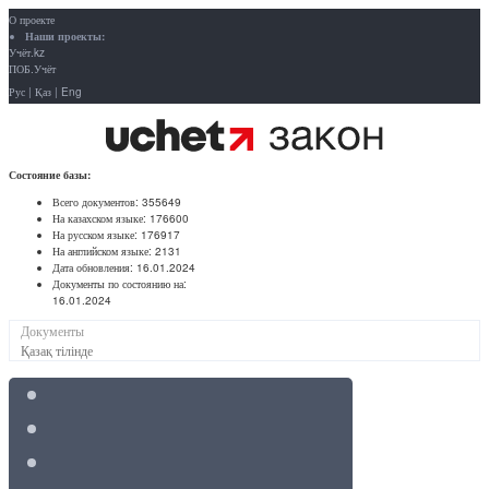
О проекте
Наши проекты:
Учёт.kz
ПОБ.Учёт
Рус
|
Қаз
|
Eng
Состояние базы:
Всего документов:
355649
На казахском языке:
176600
На русском языке:
176917
На английском языке:
2131
Дата обновления:
16.01.2024
Документы по состоянию на:
16.01.2024
Документы
Қазақ тілінде