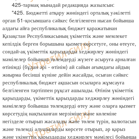
425-тармақ мынадай редакцияда жазылсын:
"425. Бюджетті атқару жөніндегі орталық уәкілетті
орган 51-қосымшаға сәйкес белгіленген нысан бойынша
алдағы айға республикалық бюджет қаражатынан
Қазақстан Республикасының үкіметтік және мемлекет
кепілдік берген борышына қызмет көрсетуге, оны өтеуге,
сондай-ақ үкіметтік қарыздарды хеджирлеу жөніндегі
мәмілелер бойынша төлемдерді жүзеге асыруға арналған
өтінімді (бұдан әрі - өтінім) ай сайын ағымдағы айдың
жиырма бесінші күніне дейін жасайды, осыған сәйкес
республикалық бюджет ақшасын осыларға жұмсауға
белгіленген тәртіппен рұқсат ашылады. Өтінім үкіметтік
қарыздарды, үкіметтік қарыздарды хеджирлеу жөніндегі
мәмілелер бойынша төлемдерді өтеу және оларға қызмет
көрсетудің нақтыланған мерзіміне және көлеміне
негізделе отырып жасалады және төлем түрін, валютасын
және төлемді алушыларды көрсете отырып, әр қарыз
және үкіметтік қарыздарды хеджирлеу мәмілесі бойынша