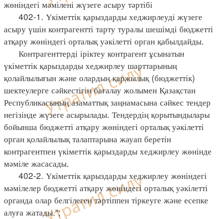
жөніндегі мәмілені жүзеге асыру тәртібі
402-1. Үкіметтік қарыздарды хеджирлеуді жүзеге
асыру үшін контрагентті тарту туралы шешімді бюджетті
атқару жөніндегі орталық уәкілетті орган қабылдайды.
Контрагенттерді іріктеу контрагент ұсынатын
үкіметтік қарыздарды хеджирлеу шарттарының
қолайлылығын және олардың қаржылық (бюджеттік)
шектеулерге сәйкестігін бағалау жолымен Қазақстан
Республикасының азаматтық заңнамасына сәйкес тендер
негізінде жүзеге асырылады. Тендердің қорытындылары
бойынша бюджетті атқару жөніндегі орталық уәкілетті
орган қолайлылық талаптарына жауап беретін
контрагентпен үкіметтік қарыздарды хеджирлеу жөнінде
мәміле жасасады.
402-2. Үкіметтік қарыздарды хеджирлеу жөніндегі
мәмілелер бюджетті атқару жөніндегі орталық уәкілетті
органда олар белгілеген тәртіппен тіркеуге және есепке
алуға жатады.";