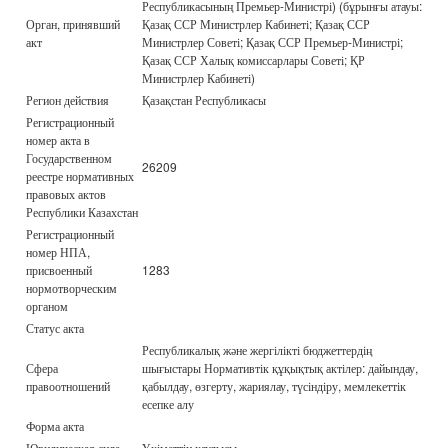
Республикасының Премьер-Министрі) (бұрынғы атауы:
Орган, принявший
Қазақ ССР Министрлер Кабинеті; Қазақ ССР
акт
Министрлер Советі; Қазақ ССР Премьер-Министрі;
Қазақ ССР Халық комиссарлары Советі; ҚР
Министрлер Кабинеті)
Регион действия
Қазақстан Республикасы
Регистрационный
номер акта в
Государственном
26209
реестре нормативных
правовых актов
Республики Казахстан
Регистрационный
номер НПА,
присвоенный
1283
нормотворческим
органом
Статус акта
Республикалық және жергілікті бюджеттердің
Сфера
шығыстары Нормативтік құқықтық актілер: дайындау,
правоотношений
қабылдау, өзгерту, жариялау, түсіндіру, мемлекеттік
есепке алу
Форма акта
Юридическая сила
Үкіметтің қаулысы