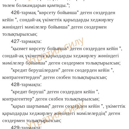
төлем болжамдарын қамтиды.";
426-тармақ "көрсету бойынша" деген сөздерден
кейін ", сондай-ақ үкіметтік қарыздарды хеджирлеу
жөніндегі мәмілелер бойынша" деген сөздермен
толықтырылсын;
427-тармақта:
"қызмет көрсету бойынша" деген сөздерден кейін ",
сондай-ақ үкіметтік қарыздарды хеджирлеу жөніндегі
мәмілелер бойынша" деген сөздермен толықтырылсын;
"кредит берушілерден" деген сөздерден кейін ",
контрагенттерден" деген сөзбен толықтырылсын;
428-тармақта:
"кредит беруші" деген сөздерден кейін ",
контрагенттер" деген сөзбен толықтырылсын;
"қарыз шартының" деген сөздерден кейін ", үкіметтік
қарыздарды хеджирлеу жөніндегі мәмілелердің" деген
сөздермен толықтырылсын;
429-тармақта: