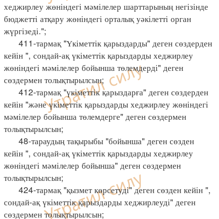
хеджирлеу жөніндегі мәмілелер шарттарының негізінде
бюджетті атқару жөніндегі орталық уәкілетті орган
жүргізеді.";
411-тармақ "Үкіметтік қарыздарды" деген сөздерден
кейін ", сондай-ақ үкіметтік қарыздарды хеджирлеу
жөніндегі мәмілелер бойынша төлемдерді" деген
сөздермен толықтырылсын;
412-тармақ "үкіметтік қарыздарға" деген сөздерден
кейін "және үкіметтік қарыздарды хеджирлеу жөніндегі
мәмілелер бойынша төлемдерге" деген сөздермен
толықтырылсын;
48-тараудың тақырыбы "бойынша" деген сөзден
кейін ", сондай-ақ үкіметтік қарыздарды хеджирлеу
жөніндегі мәмілелер бойынша" деген сөздермен
толықтырылсын;
424-тармақ "қызмет көрсетуді" деген сөзден кейін ",
сондай-ақ үкіметтік қарыздарды хеджирлеуді" деген
сөздермен толықтырылсын;