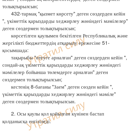
толықтырылсын;
432-тармақ "қызмет көрсету" деген сөздерден кейін
", үкіметтік қарыздарды хеджирлеу жөніндегі мәмілелер"
деген сөздермен толықтырылсын;
көрсетілген қаулымен бекітілген Республикалық және
жергілікті бюджеттердің атқарылу ережесіне 51-
қосымшада:
тақырыбы "өтеуге арналған" деген сөздерден кейін ",
сондай-ақ үкіметтік қарыздарды хеджирлеу жөніндегі
мәмілелер бойынша төлемдерге арналған" деген
сөздермен толықтырылсын;
кестенің 8-бағаны "Заем" деген сөзден кейін ",
үкіметтік қарыздарды хеджирлеу жөніндегі мәміле"
деген сөздермен толықтырылсын.
2. Осы қаулы қол қойылған күнінен бастап
қолданысқа енгізіледі.