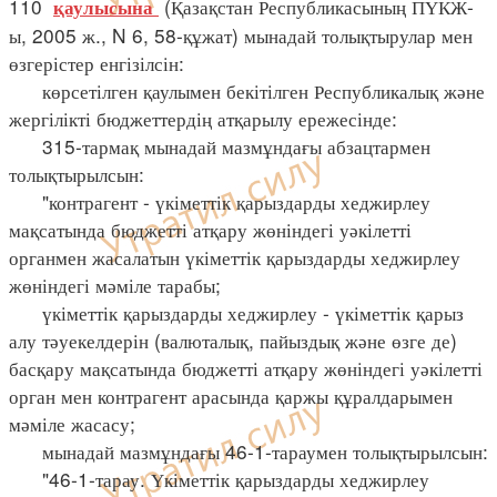
110
(Қазақстан Республикасының ПҮКЖ-
қаулысына
ы, 2005 ж., N 6, 58-құжат) мынадай толықтырулар мен
өзгерістер енгізілсін:
көрсетілген қаулымен бекітілген Республикалық және
жергілікті бюджеттердің атқарылу ережесінде:
315-тармақ мынадай мазмұндағы абзацтармен
толықтырылсын:
"контрагент - үкіметтік қарыздарды хеджирлеу
мақсатында бюджетті атқару жөніндегі уәкілетті
органмен жасалатын үкіметтік қарыздарды хеджирлеу
жөніндегі мәміле тарабы;
үкіметтік қарыздарды хеджирлеу - үкіметтік қарыз
алу тәуекелдерін (валюталық, пайыздық және өзге де)
басқару мақсатында бюджетті атқару жөніндегі уәкілетті
орган мен контрагент арасында қаржы құралдарымен
мәміле жасасу;
мынадай мазмұндағы 46-1-тараумен толықтырылсын:
"46-1-тарау. Үкіметтік қарыздарды хеджирлеу