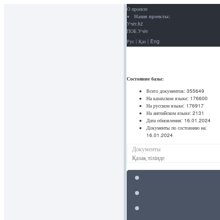
О проекте
Наши проекты:
Учёт.kz
ПОБ.Учёт
Рус
|
Қаз
|
Eng
Состояние базы:
Всего документов:
355649
На казахском языке:
176600
На русском языке:
176917
На английском языке:
2131
Дата обновления:
16.01.2024
Документы по состоянию на:
16.01.2024
Документы
Қазақ тілінде