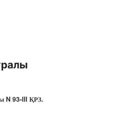
уралы
N 93-III ҚРЗ.