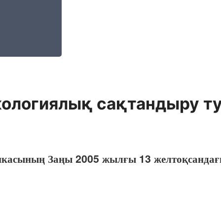
экологиялық сақтандыру т
икасының Заңы 2005 жылғы 13 желтоқсандағы 