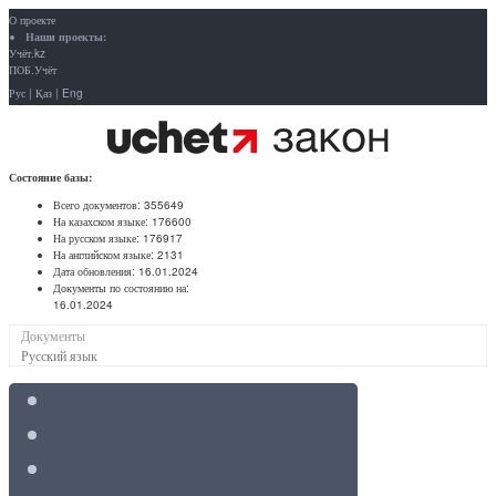
О проекте
Наши проекты:
Учёт.kz
ПОБ.Учёт
Рус
|
Қаз
|
Eng
Состояние базы:
Всего документов:
355649
На казахском языке:
176600
На русском языке:
176917
На английском языке:
2131
Дата обновления:
16.01.2024
Документы по состоянию на:
16.01.2024
Документы
Русский язык