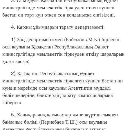
министрлігінде мемлекеттік тіркеуден өткен күннен
бастап он төрт күн өткен соң қолданысқа енгізіледі.
4. Қаржы ұйымдарын тарату департаменті:
1) Заң департаментімен (Байсынов М.Б.) бірлесіп
осы қаулыны Қазақстан Республикасының Әділет
министрлігінде мемлекеттік тіркеуден өткізу шараларын
қолға алсын;
2) Қазақстан Республикасының Әділет
министрлігінде мемлекеттік тіркелген күннен бастап он
күндік мерзімде осы қаулыны Агенттіктің мүдделі
бөлімшелеріне, банктердің тарату комиссияларына
жіберсін.
5. Халықаралық қатынастар және жұртшылықпен
байланыс бөлімі (Пернебаев Т.Ш.) осы қаулыны
Қазақстан Республикасының бұқаралық ақпарат