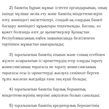
2) банктің бұрын жұмыс істеген органдарының, оның
ішінде мүлікке иелік ету және банктің міндеттемелерін
өтеу жөніндегі өкілеттіктері, сондай-ақ олардың банкті
басқару жөніндегі құқықтары тоқтатылады. Басшы, ал
қажет болғанда өзге де қызметкерлер Қазақстан
Республикасының еңбек заңнамасында белгіленген
тәртіппен жұмыстан шығарылады;
3) таратылатын банктің атынан және соның есебінен
жүзеге асырылатын іс-әрекеттердің егер оларды тарату
комиссиясының төрағасы не тарату комиссиясының
төрағасы осы іс-әрекеттерді жасауға сенімхат берген
тұлға жасаған жағдайда ғана заң күші болады;
4) таратылатын банктің барлық борыштық
міндеттемелерінің мерзімі аяқталған болып саналады;
5) таратылатын банктің кредиторлық берешегінің