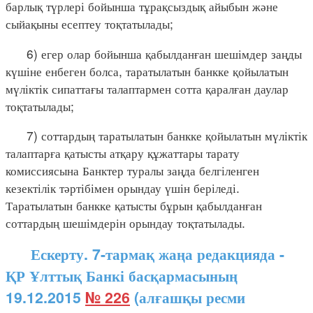
барлық түрлері бойынша тұрақсыздық айыбын және
сыйақыны есептеу тоқтатылады;
6) егер олар бойынша қабылданған шешімдер заңды
күшіне енбеген болса, таратылатын банкке қойылатын
мүліктік сипаттағы талаптармен сотта қаралған даулар
тоқтатылады;
7) соттардың таратылатын банкке қойылатын мүліктік
талаптарға қатысты атқару құжаттары тарату
комиссиясына Банктер туралы заңда белгіленген
кезектілік тәртібімен орындау үшін беріледі.
Таратылатын банкке қатысты бұрын қабылданған
соттардың шешімдерін орындау тоқтатылады.
Ескерту. 7-тармақ жаңа редакцияда -
ҚР Ұлттық Банкі басқармасының
19.12.2015
№ 226
(алғашқы ресми