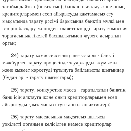
тағайындайтын (босататын), банк ісін аяқтау және оның
кредиторларымен есеп айырысуды қамтамасыз ету
мақсатында тарату рәсімі барысында банктің мүлкі мен
істерін басқару жөніндегі өкілеттіктерді тарату комиссия
төрағасының тікелей басшылығымен жүзеге асыратын
орган;
24) тарату комиссиясының шығыстары - банкті
мәжбүрлеп тарату процесінде тауарларды, жұмысты
және қызмет көрсетуді тұтынуға байланысты шығындар
(бұдан әрі - тарату шығыстары);
25) тарату, конкурстық масса - таратылатын банктің
банк ісін аяқтауға және оның кредиторларымен есеп
айырысуды қамтамасыз етуге арналған активтері;
26) тарату массасының мақсатсыз шығысы -
уәкілетті органмен келісілген немесе кредиторлар
комитеті бекіткен тарату шығыстары сметасында