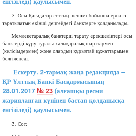
енгізіледі) қаулысымен.
2. Осы Қағидалар соттың шешімі бойынша еріксіз
таратылатын екінші деңгейдегі банктерге қолданылады.
Мемлекетаралық банктерді тарату ерекшеліктері осы
банктерді құру туралы халықаралық шарттармен
(келісімдермен) және олардың құрылтай құжаттарымен
белгіленеді.
Ескерту. 2-тармақ жаңа редакцияда –
ҚР Ұлттық Банкі Басқармасының
28.01.2017
№ 23
(алғашқы ресми
жарияланған күнінен бастап қолданысқа
енгізіледі) қаулысымен.
3. Сот: