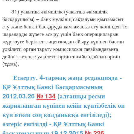
31) уақытша әкімшілік (уақытша әкімшілік
басқарушысы) – банк мүлкінің сақталуын қамтамасыз
ету және банкті басқаруды қамтамасыз ету жөніндегі іс-
шараларды жүзеге асыру үшін банк операцияларын
жүргізуге берілген лицензиядан айыру күнінен бастап
уәкілетті орган тарату комиссиясын тағайындағанға
дейінгі кезеңге уәкілетті орган тағайындайтын орган
(тұлға).
Ескерту. 4-тармақ жаңа редакцияда -
ҚР Ұлттық Банкі Басқармасының
2012.03.26
№ 134
(алғашқы ресми
жарияланған күнінен кейін күнтізбелік он
күн өткен соң қолданысқа енгізіледі);
өзгеріс енгізілді - ҚР Ұлттық Банкі
басқармасының 19.12.2015
№ 226