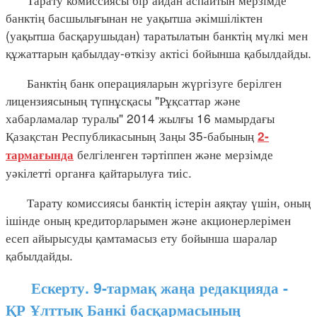
банктің басшылығынан не уақытша әкімшіліктен
(уақытша басқарушыдан) таратылатын банктің мүлкі мен
құжаттарын қабылдау-өткізу актісі бойынша қабылдайды.
Банктің банк операцияларын жүргізуге берілген
лицензиясының түпнұсқасы "Рұқсаттар және
хабарламалар туралы" 2014 жылғы 16 мамырдағы
Қазақстан Республикасының Заңы 35-бабының
2-
белгіленген тәртіппен және мерзімде
тармағында
уәкілетті органға қайтарылуға тиіс.
Тарату комиссиясы банктің істерін аяқтау үшін, оның
ішінде оның кредиторларымен және акционерлерімен
есеп айырысуды қамтамасыз ету бойынша шаралар
қабылдайды.
Ескерту. 9-тармақ жаңа редакцияда -
ҚР Ұлттық Банкі басқармасының