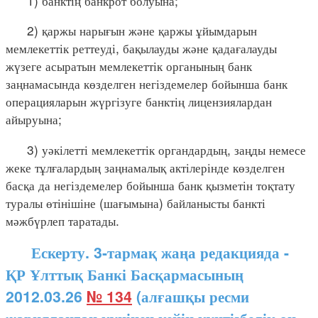
1) банктің банкрот болуына;
2) қаржы нарығын және қаржы ұйымдарын
мемлекеттік реттеуді, бақылауды және қадағалауды
жүзеге асыратын мемлекеттік органының банк
заңнамасында көзделген негіздемелер бойынша банк
операцияларын жүргізуге банктің лицензиялардан
айыруына;
3) уәкілетті мемлекеттік органдардың, заңды немесе
жеке тұлғалардың заңнамалық актілерінде көзделген
басқа да негіздемелер бойынша банк қызметін тоқтату
туралы өтінішіне (шағымына) байланысты банкті
мәжбүрлеп таратады.
Ескерту. 3-тармақ жаңа редакцияда -
ҚР Ұлттық Банкі Басқармасының
2012.03.26
№ 134
(алғашқы ресми