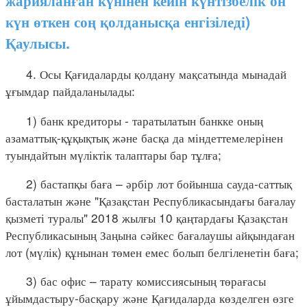
жарияланған күнінен кейін күнтізбелік он
күн өткен соң қолданысқа енгізіледі)
Қаулысы.
4. Осы Қағидаларды қолдану мақсатында мынадай
ұғымдар пайдаланылады:
1) банк кредиторы - таратылатын банкке оның
азаматтық-құқықтық және басқа да міндеттемелерінен
туындайтын мүліктік талаптары бар тұлға;
2) бастапқы баға – әрбір лот бойынша сауда-саттық
басталатын және "Қазақстан Республикасындағы бағалау
қызметі туралы" 2018 жылғы 10 қаңтардағы Қазақстан
Республикасының Заңына сәйкес бағалаушы айқындаған
лот (мүлік) құнынан төмен емес болып белгіленетін баға;
3) бас офис – тарату комиссиясының төрағасы
ұйымдастыру-басқару және Қағидаларда көзделген өзге