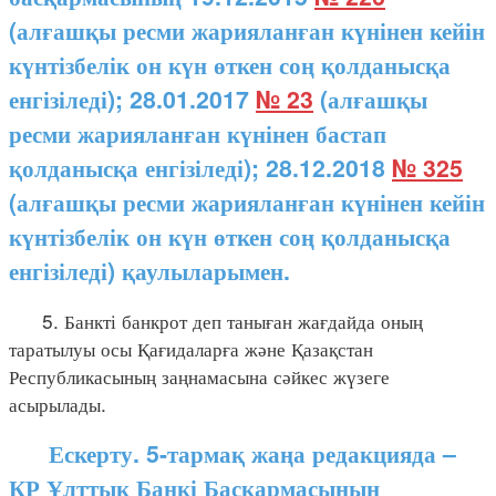
(алғашқы ресми жарияланған күнінен кейін
күнтізбелік он күн өткен соң қолданысқа
енгізіледі); 28.01.2017
№ 23
(алғашқы
ресми жарияланған күнінен бастап
қолданысқа енгізіледі); 28.12.2018
№ 325
(алғашқы ресми жарияланған күнінен кейін
күнтізбелік он күн өткен соң қолданысқа
енгізіледі) қаулыларымен.
5. Банкті банкрот деп таныған жағдайда оның
таратылуы осы Қағидаларға және Қазақстан
Республикасының заңнамасына сәйкес жүзеге
асырылады.
Ескерту. 5-тармақ жаңа редакцияда –
ҚР Ұлттық Банкі Басқармасының