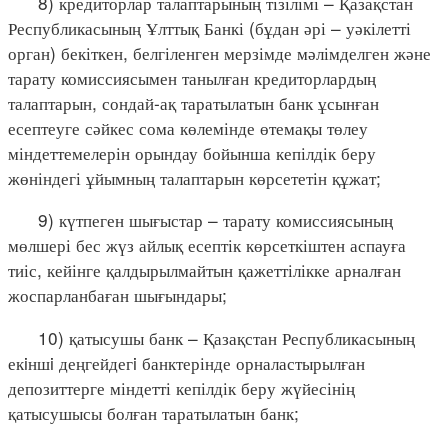
8) кредиторлар талаптарының тізілімі – Қазақстан
Республикасының Ұлттық Банкі (бұдан әрі – уәкілетті
орган) бекіткен, белгіленген мерзімде мәлімделген және
тарату комиссиясымен танылған кредиторлардың
талаптарын, сондай-ақ таратылатын банк ұсынған
есептеуге сәйкес сома көлемінде өтемақы төлеу
міндеттемелерін орындау бойынша кепілдік беру
жөніндегі ұйымның талаптарын көрсететін құжат;
9) күтпеген шығыстар – тарату комиссиясының
мөлшері бес жүз айлық есептік көрсеткіштен аспауға
тиіс, кейінге қалдырылмайтын қажеттілікке арналған
жоспарланбаған шығындары;
10) қатысушы банк – Қазақстан Республикасының
екiншi деңгейдегi банктерінде орналастырылған
депозиттерге міндетті кепілдік беру жүйесінің
қатысушысы болған таратылатын банк;