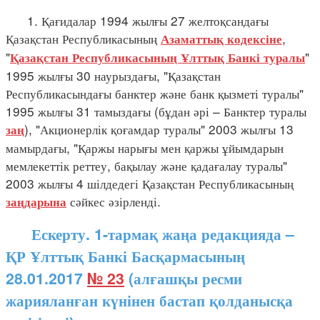
1. Қағидалар 1994 жылғы 27 желтоқсандағы
Қазақстан Республикасының
,
Азаматтық кодексіне
"
"
Қазақстан Республикасының Ұлттық Банкі туралы
1995 жылғы 30 наурыздағы, "Қазақстан
Республикасындағы банктер және банк қызметі туралы"
1995 жылғы 31 тамыздағы (бұдан әрі – Банктер туралы
), "Акционерлік қоғамдар туралы" 2003 жылғы 13
заң
мамырдағы, "Қаржы нарығы мен қаржы ұйымдарын
мемлекеттік реттеу, бақылау және қадағалау туралы"
2003 жылғы 4 шілдедегі Қазақстан Республикасының
сәйкес әзірленді.
заңдарына
Ескерту. 1-тармақ жаңа редакцияда –
ҚР Ұлттық Банкі Басқармасының
28.01.2017
№ 23
(алғашқы ресми
жарияланған күнінен бастап қолданысқа