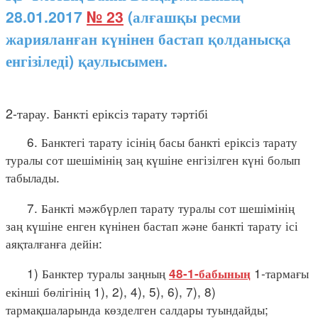
28.01.2017
№ 23
(алғашқы ресми
жарияланған күнінен бастап қолданысқа
енгізіледі) қаулысымен.
2-тарау. Банкті еріксіз тарату тәртібі
6. Банктегі тарату ісінің басы банкті еріксіз тарату
туралы сот шешімінің заң күшіне енгізілген күні болып
табылады.
7. Банкті мәжбүрлеп тарату туралы сот шешімінің
заң күшіне енген күнінен бастап және банкті тарату ісі
аяқталғанға дейін:
1) Банктер туралы заңның
1-тармағы
48-1-бабының
екінші бөлігінің 1), 2), 4), 5), 6), 7), 8)
тармақшаларында көзделген салдары туындайды;