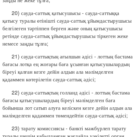
20) сауда-саттық қатысушысы - сауда-саттыққа
қатысу туралы өтінішті сауда-саттық ұйымдастырушысы
белгілеген тәртіппен берген және оның қатысушысы
ретінде сауда-саттық ұйымдастырушысы тіркеген жеке
немесе заңды тұлға;
21) сауда-саттықтың ағылшын әдісі - лоттың бастама
бағасы лотқа ең жоғары баға ұсынған қатысушылардың
біреуі қалған кезге дейін алдын ала мәлімделген
қадаммен көтерілетін сауда-саттық әдісі;
22) сауда-саттықтың голланд әдісі - лоттың бастама
бағасы қатысушылардың біреуі мәлімделген баға
бойынша лот сатып алуға келіскен кезге дейін алдын ала
мәлімделген қадаммен төмендейтін сауда-саттық әдісі;
23) тарату комиссиясы - банкті мәжбүрлеп тарату
туралы шешім қабылданған жағдайда уәкілетті орган