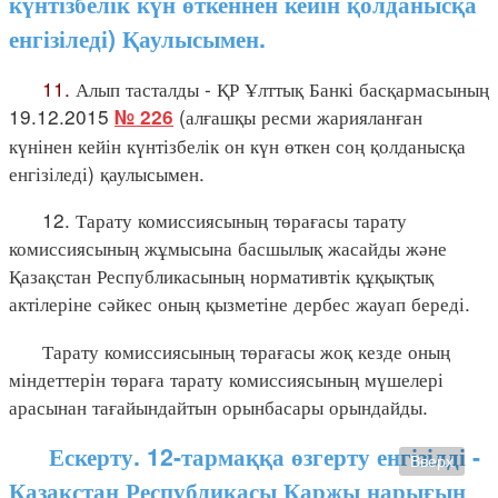
күнтізбелік күн өткеннен кейін қолданысқа
енгізіледі) Қаулысымен.
11.
Алып тасталды - ҚР Ұлттық Банкі басқармасының
19.12.2015
(алғашқы ресми жарияланған
№ 226
күнінен кейін күнтізбелік он күн өткен соң қолданысқа
енгізіледі) қаулысымен.
12. Тарату комиссиясының төрағасы тарату
комиссиясының жұмысына басшылық жасайды және
Қазақстан Республикасының нормативтік құқықтық
актілеріне сәйкес оның қызметіне дербес жауап береді.
Тарату комиссиясының төрағасы жоқ кезде оның
міндеттерін төраға тарату комиссиясының мүшелері
арасынан тағайындайтын орынбасары орындайды.
Ескерту. 12-тармаққа өзгерту енгізілді -
Вверх
Қазақстан Республикасы Қаржы нарығын