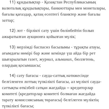
11) құндылықтар - Қазақстан Республикасының
валюталық құндылықтары, банкноттары мен монеталары,
бағалы қағаздар, қатаң есептегі бланктер және бағалы
заттар;
12) лот - бірлікті сату үшін бөлінбейтін болып
ажыратылған аукционға қойылған мүлік;
13) мерзімді баспасөз басылымы - тұрақты атауы,
ағымдағы нөмірі бар және кемінде үш айда бір рет
шығарылатын газет, журнал, альманах, бюллетень,
олардың қосымшасы;
14) сату бағасы - сауда-саттық нәтижесінде
белгіленген лоттың түпкілікті бағасы, ал мүлікті сауда-
саттықты өткізбей сатқан жағдайда – кредиторлар
комитеті (кредиторлар комитеті болмаған жағдайда
тарату комиссиясының төрағасы) белгілеген мүліктің
түпкілікті бағасы;