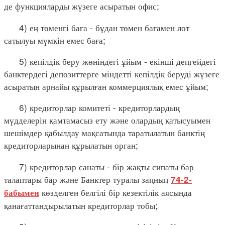
де функцияларды жүзеге асыратын офис;
4) ең төменгі баға - бұдан төмен бағамен лот
сатылуы мүмкін емес баға;
5) кепілдік беру жөніндегі ұйым - екінші деңгейдегі
банктердегі депозиттерге міндетті кепілдік беруді жүзеге
асыратын арнайы құрылған коммерциялық емес ұйым;
6) кредиторлар комитеті - кредиторлардың
мүдделерін қамтамасыз ету және олардың қатысуымен
шешімдер қабылдау мақсатында таратылатын банктің
кредиторларынан құрылатын орган;
7) кредиторлар санаты - бір жақты сипаты бар
талаптары бар және Банктер туралы заңның
74-2-
көзделген белгілі бір кезектілік аясында
бабымен
қанағаттандырылатын кредиторлар тобы;