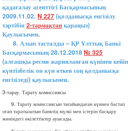
қадағалау агенттігі Басқармасының
2009.11.02.
N 227
(қолданысқа енгізілу
тәртібін
2-тармақтан
қараңыз)
Қаулысымен.
8. Алып тасталды – ҚР Ұлттық Банкі
Басқармасының 28.12.2018
№ 325
(алғашқы ресми жарияланған күнінен кейін
күнтізбелік он күн өткен соң қолданысқа
енгізіледі) қаулысымен.
3-тарау. Тарату комиссиясы
9. Тарату комиссиясын тағайындаған күннен бастап
оған таратылатын банктің мүлкі мен істерін басқару
жөніндегі өкілеттіктер ауысады.
Тарату комиссиясы бір айдан аспайтын мерзімде