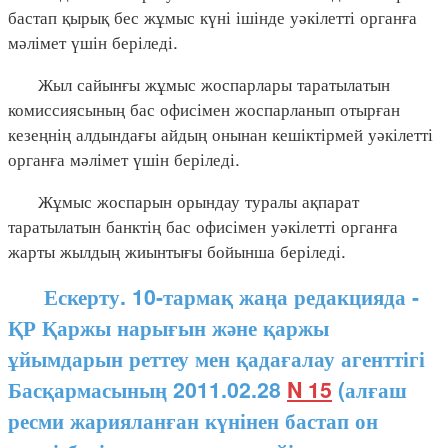
бастап қырық бес жұмыс күні ішінде уәкілетті органға
мәлімет үшін беріледі.
Жыл сайынғы жұмыс жоспарлары таратылатын
комиссиясының бас офисімен жоспарланып отырған
кезеңнің алдындағы айдың онынан кешіктірмей уәкілетті
органға мәлімет үшін беріледі.
Жұмыс жоспарын орындау туралы ақпарат
таратылатын банктің бас офисімен уәкілетті органға
жарты жылдың жиынтығы бойынша беріледі.
Ескерту. 10-тармақ жаңа редакцияда -
ҚР Қаржы нарығын және қаржы
ұйымдарын реттеу мен қадағалау агенттігі
Басқармасының 2011.02.28
N 15
(алғаш
ресми жарияланған күнінен бастап он