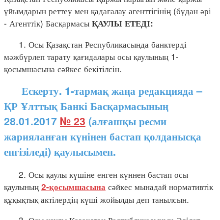
ұйымдарын реттеу мен қадағалау агенттігінің (бұдан әрі
- Агенттік) Басқармасы
ҚАУЛЫ ЕТЕДІ:
1. Осы Қазақстан Республикасында банктерді
мәжбүрлеп тарату қағидалары осы қаулының 1-
қосымшасына сәйкес бекітілсін.
Ескерту. 1-тармақ жаңа редакцияда –
ҚР Ұлттық Банкі Басқармасының
28.01.2017
№ 23
(алғашқы ресми
жарияланған күнінен бастап қолданысқа
енгізіледі) қаулысымен.
2. Осы қаулы күшіне енген күннен бастап осы
қаулының
сәйкес мынадай нормативтік
2-қосымшасына
құқықтық актілердің күші жойылды деп танылсын.
3. Осы қаулы Қазақстан Республикасының Әділет