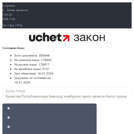
О проекте
Наши проекты:
Учёт.kz
ПОБ.Учёт
Рус
|
Қаз
|
Eng
Состояние базы:
Всего документов:
355649
На казахском языке:
176600
На русском языке:
176917
На английском языке:
2131
Дата обновления:
16.01.2024
Документы по состоянию на:
16.01.2024
Қазақ тілінде
Қазақстан Республикасында банктерді мәжбүрлеп тарату ережесін бекіту туралы