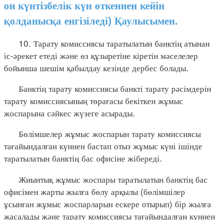
он күнтізбелік күн өткеннен кейін
қолданысқа енгізіледі) Қаулысымен.
10. Тарату комиссиясы таратылатын банктің атынан
іс-әрекет етеді және өз құзыретіне кіретін мәселелер
бойынша шешім қабылдау кезінде дербес болады.
Банктің тарату комиссиясы банкті тарату рәсімдерін
тарату комиссиясының төрағасы бекіткен жұмыс
жоспарына сәйкес жүзеге асырады.
Бөлімшелер жұмыс жоспарын тарату комиссиясы
тағайындалған күннен бастап отыз жұмыс күні ішінде
таратылатын банктің бас офисіне жібереді.
Жиынтық жұмыс жоспары таратылатын банктің бас
офисімен жарты жылға бөлу арқылы (бөлімшілер
ұсынған жұмыс жоспарларын ескере отырып) бір жылға
жасалады және тарату комиссиясы тағайындалған күннен