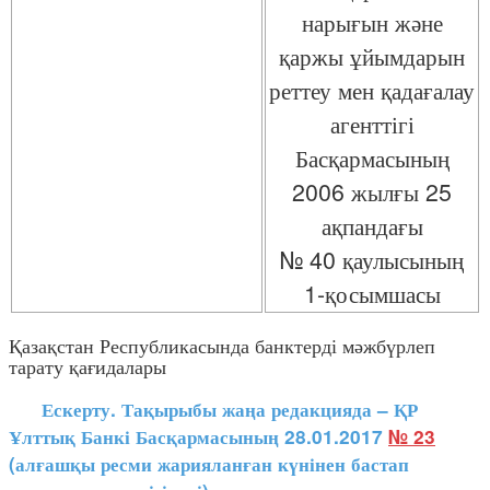
нарығын және
қаржы ұйымдарын
реттеу мен қадағалау
агенттігі
Басқармасының
2006 жылғы 25
ақпандағы
№ 40 қаулысының
1-қосымшасы
Қазақстан Республикасында банктерді мәжбүрлеп
тарату қағидалары
Ескерту. Тақырыбы жаңа редакцияда – ҚР
Ұлттық Банкі Басқармасының 28.01.2017
№ 23
(алғашқы ресми жарияланған күнінен бастап