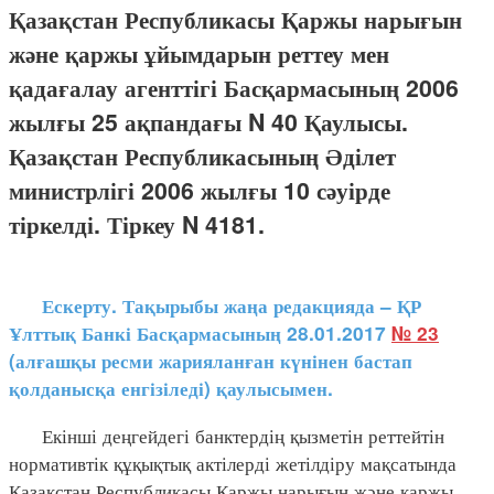
Қазақстан Республикасы Қаржы нарығын
және қаржы ұйымдарын реттеу мен
қадағалау агенттігі Басқармасының 2006
жылғы 25 ақпандағы N 40 Қаулысы.
Қазақстан Республикасының Әділет
министрлігі 2006 жылғы 10 сәуірде
тіркелді. Тіркеу N 4181.
Ескерту. Тақырыбы жаңа редакцияда – ҚР
Ұлттық Банкі Басқармасының 28.01.2017
№ 23
(алғашқы ресми жарияланған күнінен бастап
қолданысқа енгізіледі) қаулысымен.
Екінші деңгейдегі банктердің қызметін реттейтін
нормативтік құқықтық актілерді жетілдіру мақсатында
Қазақстан Республикасы Қаржы нарығын және қаржы