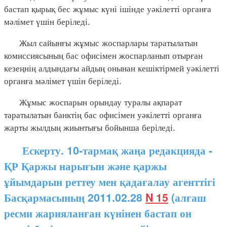
бастап қырық бес жұмыс күні ішінде уәкілетті органға
мәлімет үшін беріледі.
Жыл сайынғы жұмыс жоспарлары таратылатын
комиссиясының бас офисімен жоспарланып отырған
кезеңнің алдындағы айдың онынан кешіктірмей уәкілетті
органға мәлімет үшін беріледі.
Жұмыс жоспарын орындау туралы ақпарат
таратылатын банктің бас офисімен уәкілетті органға
жарты жылдың жиынтығы бойынша беріледі.
Ескерту. 10-тармақ жаңа редакцияда -
ҚР Қаржы нарығын және қаржы
ұйымдарын реттеу мен қадағалау агенттігі
Басқармасының 2011.02.28
N 15
(алғаш
ресми жарияланған күнінен бастап он