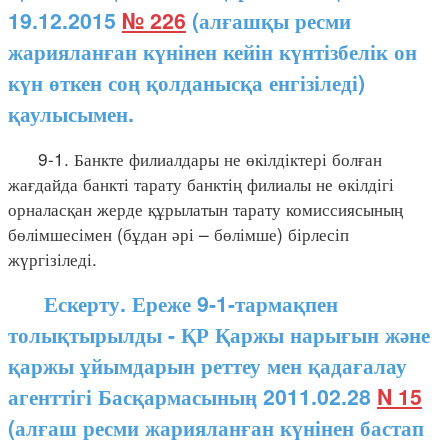
19.12.2015
№ 226
(алғашқы ресми
жарияланған күнінен кейін күнтізбелік он
күн өткен соң қолданысқа енгізіледі)
қаулысымен.
9-1. Банкте филиалдары не өкілдіктері болған
жағдайда банкті тарату банктің филиалы не өкілдігі
орналасқан жерде құрылатын тарату комиссиясының
бөлімшесімен (бұдан әрі – бөлімше) бірлесіп
жүргізіледі.
Ескерту. Ереже 9-1-тармақпен
толықтырылды - ҚР Қаржы нарығын және
қаржы ұйымдарын реттеу мен қадағалау
агенттігі Басқармасының 2011.02.28
N 15
(алғаш ресми жарияланған күнінен бастап