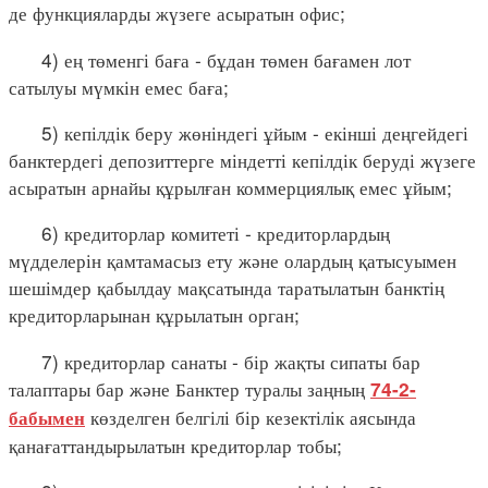
де функцияларды жүзеге асыратын офис;
4) ең төменгі баға - бұдан төмен бағамен лот
сатылуы мүмкін емес баға;
5) кепілдік беру жөніндегі ұйым - екінші деңгейдегі
банктердегі депозиттерге міндетті кепілдік беруді жүзеге
асыратын арнайы құрылған коммерциялық емес ұйым;
6) кредиторлар комитеті - кредиторлардың
мүдделерін қамтамасыз ету және олардың қатысуымен
шешімдер қабылдау мақсатында таратылатын банктің
кредиторларынан құрылатын орган;
7) кредиторлар санаты - бір жақты сипаты бар
талаптары бар және Банктер туралы заңның
74-2-
көзделген белгілі бір кезектілік аясында
бабымен
қанағаттандырылатын кредиторлар тобы;