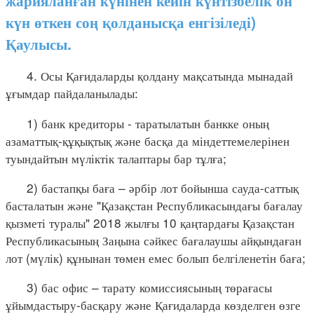
жарияланған күнінен кейін күнтізбелік он
күн өткен соң қолданысқа енгізіледі)
Қаулысы.
4. Осы Қағидаларды қолдану мақсатында мынадай
ұғымдар пайдаланылады:
1) банк кредиторы - таратылатын банкке оның
азаматтық-құқықтық және басқа да міндеттемелерінен
туындайтын мүліктік талаптары бар тұлға;
2) бастапқы баға – әрбір лот бойынша сауда-саттық
басталатын және "Қазақстан Республикасындағы бағалау
қызметі туралы" 2018 жылғы 10 қаңтардағы Қазақстан
Республикасының Заңына сәйкес бағалаушы айқындаған
лот (мүлік) құнынан төмен емес болып белгіленетін баға;
3) бас офис – тарату комиссиясының төрағасы
ұйымдастыру-басқару және Қағидаларда көзделген өзге