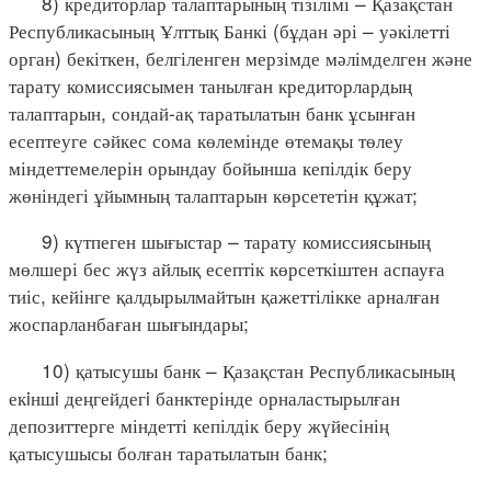
8) кредиторлар талаптарының тізілімі – Қазақстан
Республикасының Ұлттық Банкі (бұдан әрі – уәкілетті
орган) бекіткен, белгіленген мерзімде мәлімделген және
тарату комиссиясымен танылған кредиторлардың
талаптарын, сондай-ақ таратылатын банк ұсынған
есептеуге сәйкес сома көлемінде өтемақы төлеу
міндеттемелерін орындау бойынша кепілдік беру
жөніндегі ұйымның талаптарын көрсететін құжат;
9) күтпеген шығыстар – тарату комиссиясының
мөлшері бес жүз айлық есептік көрсеткіштен аспауға
тиіс, кейінге қалдырылмайтын қажеттілікке арналған
жоспарланбаған шығындары;
10) қатысушы банк – Қазақстан Республикасының
екiншi деңгейдегi банктерінде орналастырылған
депозиттерге міндетті кепілдік беру жүйесінің
қатысушысы болған таратылатын банк;