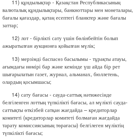
11) құндылықтар - Қазақстан Республикасының
валюталық құндылықтары, банкноттары мен монеталары,
бағалы қағаздар, қатаң есептегі бланктер және бағалы
заттар;
12) лот - бірлікті сату үшін бөлінбейтін болып
ажыратылған аукционға қойылған мүлік;
13) мерзімді баспасөз басылымы - тұрақты атауы,
ағымдағы нөмірі бар және кемінде үш айда бір рет
шығарылатын газет, журнал, альманах, бюллетень,
олардың қосымшасы;
14) сату бағасы - сауда-саттық нәтижесінде
белгіленген лоттың түпкілікті бағасы, ал мүлікті сауда-
саттықты өткізбей сатқан жағдайда – кредиторлар
комитеті (кредиторлар комитеті болмаған жағдайда
тарату комиссиясының төрағасы) белгілеген мүліктің
түпкілікті бағасы;