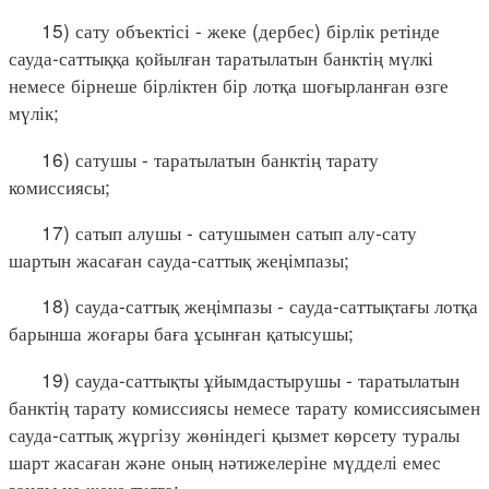
15) сату объектісі - жеке (дербес) бірлік ретінде
сауда-саттыққа қойылған таратылатын банктің мүлкі
немесе бірнеше бірліктен бір лотқа шоғырланған өзге
мүлік;
16) сатушы - таратылатын банктің тарату
комиссиясы;
17) сатып алушы - сатушымен сатып алу-сату
шартын жасаған сауда-саттық жеңімпазы;
18) сауда-саттық жеңімпазы - сауда-саттықтағы лотқа
барынша жоғары баға ұсынған қатысушы;
19) сауда-саттықты ұйымдастырушы - таратылатын
банктің тарату комиссиясы немесе тарату комиссиясымен
сауда-саттық жүргізу жөніндегі қызмет көрсету туралы
шарт жасаған және оның нәтижелеріне мүдделі емес
заңды не жеке тұлға;