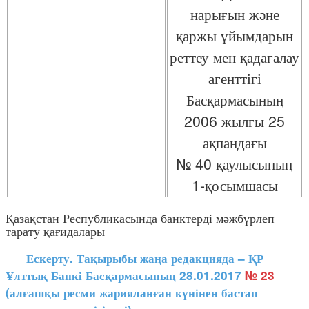
нарығын және
қаржы ұйымдарын
реттеу мен қадағалау
агенттігі
Басқармасының
2006 жылғы 25
ақпандағы
№ 40 қаулысының
1-қосымшасы
Қазақстан Республикасында банктерді мәжбүрлеп
тарату қағидалары
Ескерту. Тақырыбы жаңа редакцияда – ҚР
Ұлттық Банкі Басқармасының 28.01.2017
№ 23
(алғашқы ресми жарияланған күнінен бастап