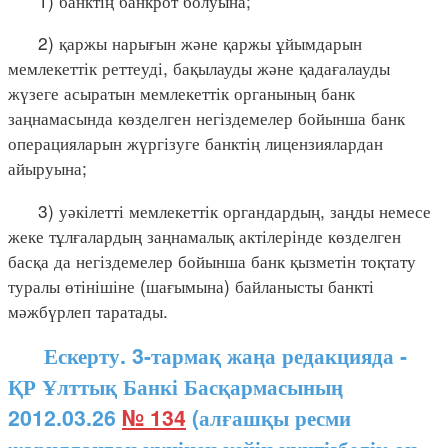
1) банктің банкрот болуына;
2) қаржы нарығын және қаржы ұйымдарын
мемлекеттік реттеуді, бақылауды және қадағалауды
жүзеге асыратын мемлекеттік органының банк
заңнамасында көзделген негіздемелер бойынша банк
операцияларын жүргізуге банктің лицензиялардан
айыруына;
3) уәкілетті мемлекеттік органдардың, заңды немесе
жеке тұлғалардың заңнамалық актілерінде көзделген
басқа да негіздемелер бойынша банк қызметін тоқтату
туралы өтінішіне (шағымына) байланысты банкті
мәжбүрлеп таратады.
Ескерту. 3-тармақ жаңа редакцияда -
ҚР Ұлттық Банкі Басқармасының
2012.03.26
№ 134
(алғашқы ресми