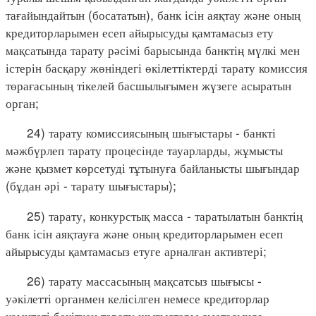
тағайындайтын (босататын), банк ісін аяқтау және оның
кредиторларымен есеп айырысуды қамтамасыз ету
мақсатында тарату рәсімі барысында банктің мүлкі мен
істерін басқару жөніндегі өкілеттіктерді тарату комиссия
төрағасының тікелей басшылығымен жүзеге асыратын
орган;
24) тарату комиссиясының шығыстары - банкті
мәжбүрлеп тарату процесінде тауарларды, жұмысты
және қызмет көрсетуді тұтынуға байланысты шығындар
(бұдан әрі - тарату шығыстары);
25) тарату, конкурстық масса - таратылатын банктің
банк ісін аяқтауға және оның кредиторларымен есеп
айырысуды қамтамасыз етуге арналған активтері;
26) тарату массасының мақсатсыз шығысы -
уәкілетті органмен келісілген немесе кредиторлар
комитеті бекіткен тарату шығыстары сметасында