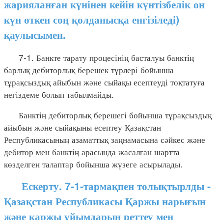
жарияланған күнінен кейін күнтізбелік он
күн өткен соң қолданысқа енгізіледі)
қаулысымен.
7-1. Банкте тарату процесінің басталуы банктің
барлық дебиторлық берешек түрлері бойынша
тұрақсыздық айыбын және сыйақы есептеуді тоқтатуға
негіздеме болып табылмайды.
Банктің дебиторлық берешегі бойынша тұрақсыздық
айыбын және сыйақыны есептеу Қазақстан
Республикасының азаматтық заңнамасына сәйкес және
дебитор мен банктің арасында жасалған шартта
көзделген талаптар бойынша жүзеге асырылады.
Ескерту. 7-1-тармақпен толықтырлды -
Қазақстан Республикасы Қаржы нарығын
және қаржы ұйымдарын реттеу мен