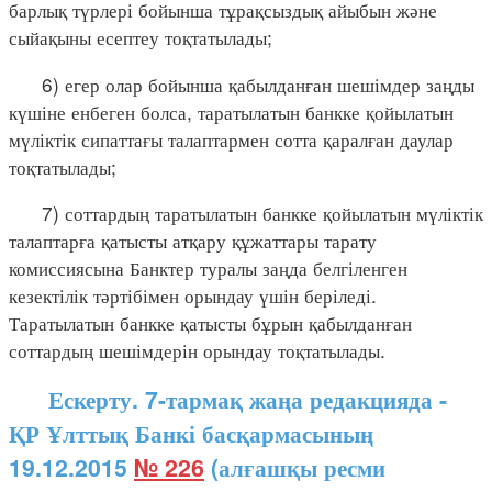
барлық түрлері бойынша тұрақсыздық айыбын және
сыйақыны есептеу тоқтатылады;
6) егер олар бойынша қабылданған шешімдер заңды
күшіне енбеген болса, таратылатын банкке қойылатын
мүліктік сипаттағы талаптармен сотта қаралған даулар
тоқтатылады;
7) соттардың таратылатын банкке қойылатын мүліктік
талаптарға қатысты атқару құжаттары тарату
комиссиясына Банктер туралы заңда белгіленген
кезектілік тәртібімен орындау үшін беріледі.
Таратылатын банкке қатысты бұрын қабылданған
соттардың шешімдерін орындау тоқтатылады.
Ескерту. 7-тармақ жаңа редакцияда -
ҚР Ұлттық Банкі басқармасының
19.12.2015
№ 226
(алғашқы ресми