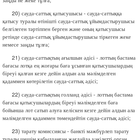
20) сауда-саттық қатысушысы - сауда-саттыққа
қатысу туралы өтінішті сауда-саттық ұйымдастырушысы
белгілеген тәртіппен берген және оның қатысушысы
ретінде сауда-саттық ұйымдастырушысы тіркеген жеке
немесе заңды тұлға;
21) сауда-саттықтың ағылшын әдісі - лоттың бастама
бағасы лотқа ең жоғары баға ұсынған қатысушылардың
біреуі қалған кезге дейін алдын ала мәлімделген
қадаммен көтерілетін сауда-саттық әдісі;
22) сауда-саттықтың голланд әдісі - лоттың бастама
бағасы қатысушылардың біреуі мәлімделген баға
бойынша лот сатып алуға келіскен кезге дейін алдын ала
мәлімделген қадаммен төмендейтін сауда-саттық әдісі;
23) тарату комиссиясы - банкті мәжбүрлеп тарату
туралы шешім қабылданған жағдайда уәкілетті орган