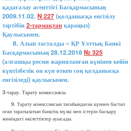
қадағалау агенттігі Басқармасының
2009.11.02.
N 227
(қолданысқа енгізілу
тәртібін
2-тармақтан
қараңыз)
Қаулысымен.
8. Алып тасталды – ҚР Ұлттық Банкі
Басқармасының 28.12.2018
№ 325
(алғашқы ресми жарияланған күнінен кейін
күнтізбелік он күн өткен соң қолданысқа
енгізіледі) қаулысымен.
3-тарау. Тарату комиссиясы
9. Тарату комиссиясын тағайындаған күннен бастап
оған таратылатын банктің мүлкі мен істерін басқару
жөніндегі өкілеттіктер ауысады.
Тарату комиссиясы бір айдан аспайтын мерзімде