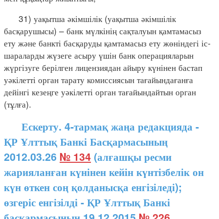
31) уақытша әкімшілік (уақытша әкімшілік
басқарушысы) – банк мүлкінің сақталуын қамтамасыз
ету және банкті басқаруды қамтамасыз ету жөніндегі іс-
шараларды жүзеге асыру үшін банк операцияларын
жүргізуге берілген лицензиядан айыру күнінен бастап
уәкілетті орган тарату комиссиясын тағайындағанға
дейінгі кезеңге уәкілетті орган тағайындайтын орган
(тұлға).
Ескерту. 4-тармақ жаңа редакцияда -
ҚР Ұлттық Банкі Басқармасының
2012.03.26
№ 134
(алғашқы ресми
жарияланған күнінен кейін күнтізбелік он
күн өткен соң қолданысқа енгізіледі);
өзгеріс енгізілді - ҚР Ұлттық Банкі
басқармасының 19.12.2015
№ 226