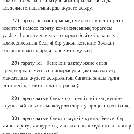
көзделмеген шығындарды жүзеге асыру;
27) тарату шығыстарының сметасы - кредиторлар
комитеті немесе тарату комиссиясының төрағасы
уәкiлеттi органмен келісе отырып бекітетін, тарату
комиссиясының белгiлi бір уақыт кезеңіне болжап
отырған шығындарды көрсететін құжат;
28) тарату ісі - банк ісін аяқтау және оның
кредиторларымен есеп айырысуды қамтамасыз ету
мақсатында жүзеге асырылатын банктің заңды тұлға
ретіндегі қызметін тоқтату рәсімі;
29) таратылатын банк - сот шешімінің заң күшіне
енуіне байланысты мәжбүрлеп тарату процесіндегі банк;
30) таратылатын банктің мүлкі - құнды бағасы бар
және тарату, конкурстық массаға енген мүліктік игіліктер
мен құқықтар жиынтығы;