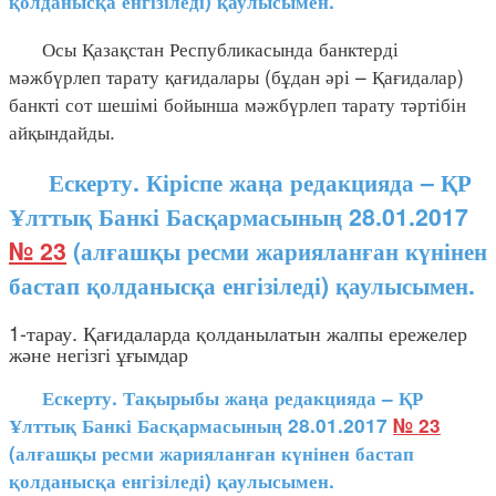
қолданысқа енгізіледі) қаулысымен.
Осы Қазақстан Республикасында банктерді
мәжбүрлеп тарату қағидалары (бұдан әрі – Қағидалар)
банкті сот шешімі бойынша мәжбүрлеп тарату тәртібін
айқындайды.
Ескерту. Кіріспе жаңа редакцияда – ҚР
Ұлттық Банкі Басқармасының 28.01.2017
№ 23
(алғашқы ресми жарияланған күнінен
бастап қолданысқа енгізіледі) қаулысымен.
1-тарау. Қағидаларда қолданылатын жалпы ережелер
және негізгі ұғымдар
Ескерту. Тақырыбы жаңа редакцияда – ҚР
Ұлттық Банкі Басқармасының 28.01.2017
№ 23
(алғашқы ресми жарияланған күнінен бастап
қолданысқа енгізіледі) қаулысымен.