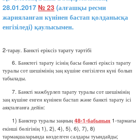
28.01.2017
№ 23
(алғашқы ресми
жарияланған күнінен бастап қолданысқа
енгізіледі) қаулысымен.
2-тарау. Банкті еріксіз тарату тәртібі
6. Банктегі тарату ісінің басы банкті еріксіз тарату
туралы сот шешімінің заң күшіне енгізілген күні болып
табылады.
7. Банкті мәжбүрлеп тарату туралы сот шешімінің
заң күшіне енген күнінен бастап және банкті тарату ісі
аяқталғанға дейін:
1) Банктер туралы заңның
1-тармағы
48-1-бабының
екінші бөлігінің 1), 2), 4), 5), 6), 7), 8)
тармақшаларында көзделген салдары туындайды;