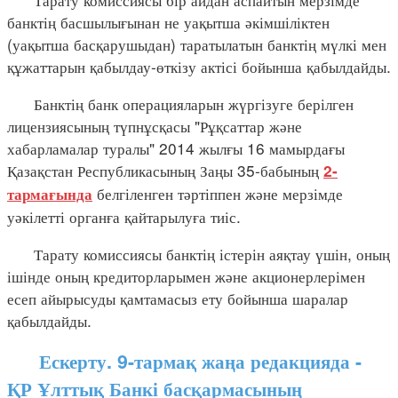
банктің басшылығынан не уақытша әкімшіліктен
(уақытша басқарушыдан) таратылатын банктің мүлкі мен
құжаттарын қабылдау-өткізу актісі бойынша қабылдайды.
Банктің банк операцияларын жүргізуге берілген
лицензиясының түпнұсқасы "Рұқсаттар және
хабарламалар туралы" 2014 жылғы 16 мамырдағы
Қазақстан Республикасының Заңы 35-бабының
2-
белгіленген тәртіппен және мерзімде
тармағында
уәкілетті органға қайтарылуға тиіс.
Тарату комиссиясы банктің істерін аяқтау үшін, оның
ішінде оның кредиторларымен және акционерлерімен
есеп айырысуды қамтамасыз ету бойынша шаралар
қабылдайды.
Ескерту. 9-тармақ жаңа редакцияда -
ҚР Ұлттық Банкі басқармасының