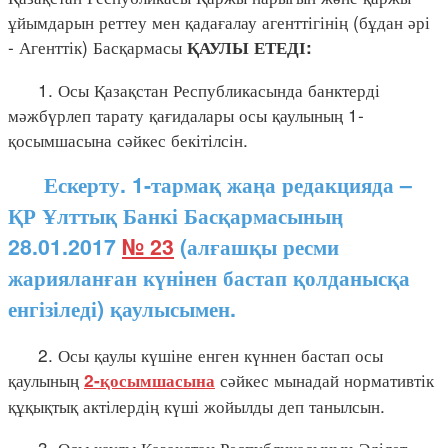
ұйымдарын реттеу мен қадағалау агенттігінің (бұдан әрі
- Агенттік) Басқармасы
ҚАУЛЫ ЕТЕДІ:
1. Осы Қазақстан Республикасында банктерді
мәжбүрлеп тарату қағидалары осы қаулының 1-
қосымшасына сәйкес бекітілсін.
Ескерту. 1-тармақ жаңа редакцияда –
ҚР Ұлттық Банкі Басқармасының
28.01.2017
№ 23
(алғашқы ресми
жарияланған күнінен бастап қолданысқа
енгізіледі) қаулысымен.
2. Осы қаулы күшіне енген күннен бастап осы
қаулының
сәйкес мынадай нормативтік
2-қосымшасына
құқықтық актілердің күші жойылды деп танылсын.
3. Осы қаулы Қазақстан Республикасының Әділет