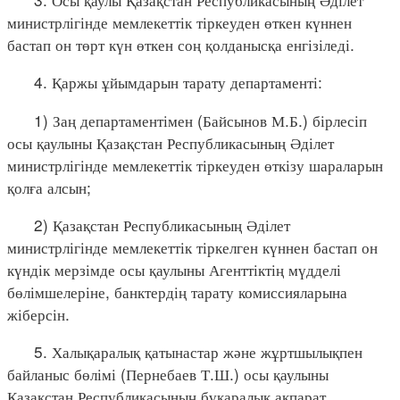
министрлігінде мемлекеттік тіркеуден өткен күннен
бастап он төрт күн өткен соң қолданысқа енгізіледі.
4. Қаржы ұйымдарын тарату департаменті:
1) Заң департаментімен (Байсынов М.Б.) бірлесіп
осы қаулыны Қазақстан Республикасының Әділет
министрлігінде мемлекеттік тіркеуден өткізу шараларын
қолға алсын;
2) Қазақстан Республикасының Әділет
министрлігінде мемлекеттік тіркелген күннен бастап он
күндік мерзімде осы қаулыны Агенттіктің мүдделі
бөлімшелеріне, банктердің тарату комиссияларына
жіберсін.
5. Халықаралық қатынастар және жұртшылықпен
байланыс бөлімі (Пернебаев Т.Ш.) осы қаулыны
Қазақстан Республикасының бұқаралық ақпарат