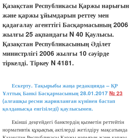
Қазақстан Республикасы Қаржы нарығын
және қаржы ұйымдарын реттеу мен
қадағалау агенттігі Басқармасының 2006
жылғы 25 ақпандағы N 40 Қаулысы.
Қазақстан Республикасының Әділет
министрлігі 2006 жылғы 10 сәуірде
тіркелді. Тіркеу N 4181.
Ескерту. Тақырыбы жаңа редакцияда – ҚР
Ұлттық Банкі Басқармасының 28.01.2017
№ 23
(алғашқы ресми жарияланған күнінен бастап
қолданысқа енгізіледі) қаулысымен.
Екінші деңгейдегі банктердің қызметін реттейтін
нормативтік құқықтық актілерді жетілдіру мақсатында
Қазақстан Республикасы Қаржы нарығын және қаржы