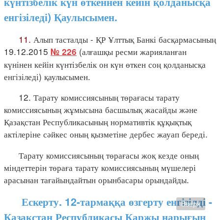
күнтізбелік күн өткеннен кейін қолданысқа
енгізіледі) Қаулысымен.
11.
Алып тасталды - ҚР Ұлттық Банкі басқармасының
19.12.2015
(алғашқы ресми жарияланған
№ 226
күнінен кейін күнтізбелік он күн өткен соң қолданысқа
енгізіледі) қаулысымен.
12. Тарату комиссиясының төрағасы тарату
комиссиясының жұмысына басшылық жасайды және
Қазақстан Республикасының нормативтік құқықтық
актілеріне сәйкес оның қызметіне дербес жауап береді.
Тарату комиссиясының төрағасы жоқ кезде оның
міндеттерін төраға тарату комиссиясының мүшелері
арасынан тағайындайтын орынбасары орындайды.
Ескерту. 12-тармаққа өзгерту енгізілді -
Вверх
Қазақстан Республикасы Қаржы нарығын