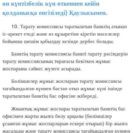
он күнтізбелік күн өткеннен кейін
қолданысқа енгізіледі) Қаулысымен.
10. Тарату комиссиясы таратылатын банктің атынан
іс-әрекет етеді және өз құзыретіне кіретін мәселелер
бойынша шешім қабылдау кезінде дербес болады.
Банктің тарату комиссиясы банкті тарату рәсімдерін
тарату комиссиясының төрағасы бекіткен жұмыс
жоспарына сәйкес жүзеге асырады.
Бөлімшелер жұмыс жоспарын тарату комиссиясы
тағайындалған күннен бастап отыз жұмыс күні ішінде
таратылатын банктің бас офисіне жібереді.
Жиынтық жұмыс жоспары таратылатын банктің бас
офисімен жарты жылға бөлу арқылы (бөлімшілер
ұсынған жұмыс жоспарларын ескере отырып) бір жылға
жасалады және тарату комиссиясы тағайындалған күннен