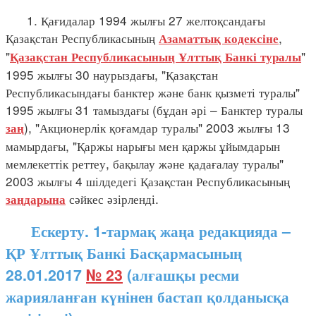
1. Қағидалар 1994 жылғы 27 желтоқсандағы
Қазақстан Республикасының
,
Азаматтық кодексіне
"
"
Қазақстан Республикасының Ұлттық Банкі туралы
1995 жылғы 30 наурыздағы, "Қазақстан
Республикасындағы банктер және банк қызметі туралы"
1995 жылғы 31 тамыздағы (бұдан әрі – Банктер туралы
), "Акционерлік қоғамдар туралы" 2003 жылғы 13
заң
мамырдағы, "Қаржы нарығы мен қаржы ұйымдарын
мемлекеттік реттеу, бақылау және қадағалау туралы"
2003 жылғы 4 шілдедегі Қазақстан Республикасының
сәйкес әзірленді.
заңдарына
Ескерту. 1-тармақ жаңа редакцияда –
ҚР Ұлттық Банкі Басқармасының
28.01.2017
№ 23
(алғашқы ресми
жарияланған күнінен бастап қолданысқа