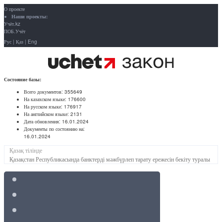
О проекте
Наши проекты:
Учёт.kz
ПОБ.Учёт
Рус
|
Қаз
|
Eng
Состояние базы:
Всего документов:
355649
На казахском языке:
176600
На русском языке:
176917
На английском языке:
2131
Дата обновления:
16.01.2024
Документы по состоянию на:
16.01.2024
Қазақ тілінде
Қазақстан Республикасында банктерді мәжбүрлеп тарату ережесін бекіту туралы