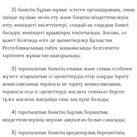
2) банктің бұрын жұмыс істеген органдарының, оның
ішінде мүлікке иелік ету және банктің міндеттемелерін
өтеу жөніндегі өкілеттіктері, сондай-ақ олардың банкті
басқару жөніндегі құқықтары тоқтатылады. Басшы, ал
қажет болғанда өзге де қызметкерлер Қазақстан
Республикасының еңбек заңнамасында белгіленген
тәртіппен жұмыстан шығарылады;
3) таратылатын банктің атынан және соның есебінен
жүзеге асырылатын іс-әрекеттердің егер оларды тарату
комиссиясының төрағасы не тарату комиссиясының
төрағасы осы іс-әрекеттерді жасауға сенімхат берген
тұлға жасаған жағдайда ғана заң күші болады;
4) таратылатын банктің барлық борыштық
міндеттемелерінің мерзімі аяқталған болып саналады;
5) таратылатын банктің кредиторлық берешегінің