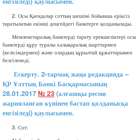
енгізіледі) қаулысымен.
2. Осы Қағидалар соттың шешімі бойынша еріксіз
таратылатын екінші деңгейдегі банктерге қолданылады.
Мемлекетаралық банктерді тарату ерекшеліктері осы
банктерді құру туралы халықаралық шарттармен
(келісімдермен) және олардың құрылтай құжаттарымен
белгіленеді.
Ескерту. 2-тармақ жаңа редакцияда –
ҚР Ұлттық Банкі Басқармасының
28.01.2017
№ 23
(алғашқы ресми
жарияланған күнінен бастап қолданысқа
енгізіледі) қаулысымен.
3. Сот: