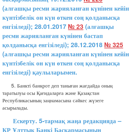
(алғашқы ресми жарияланған күнінен кейін
күнтізбелік он күн өткен соң қолданысқа
енгізіледі); 28.01.2017
№ 23
(алғашқы
ресми жарияланған күнінен бастап
қолданысқа енгізіледі); 28.12.2018
№ 325
(алғашқы ресми жарияланған күнінен кейін
күнтізбелік он күн өткен соң қолданысқа
енгізіледі) қаулыларымен.
5. Банкті банкрот деп таныған жағдайда оның
таратылуы осы Қағидаларға және Қазақстан
Республикасының заңнамасына сәйкес жүзеге
асырылады.
Ескерту. 5-тармақ жаңа редакцияда –
ҚР Ұлттық Банкі Басқармасының