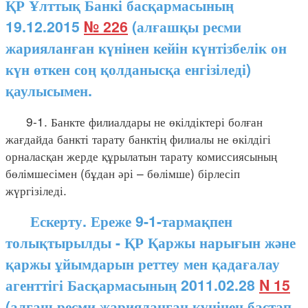
ҚР Ұлттық Банкі басқармасының
19.12.2015
№ 226
(алғашқы ресми
жарияланған күнінен кейін күнтізбелік он
күн өткен соң қолданысқа енгізіледі)
қаулысымен.
9-1. Банкте филиалдары не өкілдіктері болған
жағдайда банкті тарату банктің филиалы не өкілдігі
орналасқан жерде құрылатын тарату комиссиясының
бөлімшесімен (бұдан әрі – бөлімше) бірлесіп
жүргізіледі.
Ескерту. Ереже 9-1-тармақпен
толықтырылды - ҚР Қаржы нарығын және
қаржы ұйымдарын реттеу мен қадағалау
агенттігі Басқармасының 2011.02.28
N 15
(алғаш ресми жарияланған күнінен бастап