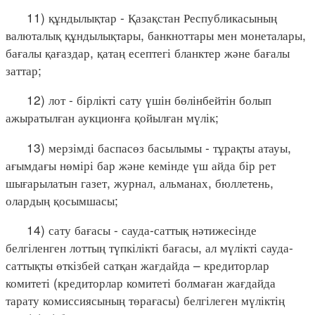
11) құндылықтар - Қазақстан Республикасының
валюталық құндылықтары, банкноттары мен монеталары,
бағалы қағаздар, қатаң есептегі бланктер және бағалы
заттар;
12) лот - бірлікті сату үшін бөлінбейтін болып
ажыратылған аукционға қойылған мүлік;
13) мерзімді баспасөз басылымы - тұрақты атауы,
ағымдағы нөмірі бар және кемінде үш айда бір рет
шығарылатын газет, журнал, альманах, бюллетень,
олардың қосымшасы;
14) сату бағасы - сауда-саттық нәтижесінде
белгіленген лоттың түпкілікті бағасы, ал мүлікті сауда-
саттықты өткізбей сатқан жағдайда – кредиторлар
комитеті (кредиторлар комитеті болмаған жағдайда
тарату комиссиясының төрағасы) белгілеген мүліктің