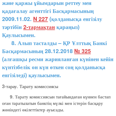
және қаржы ұйымдарын реттеу мен
қадағалау агенттігі Басқармасының
2009.11.02.
N 227
(қолданысқа енгізілу
тәртібін
2-тармақтан
қараңыз)
Қаулысымен.
8. Алып тасталды – ҚР Ұлттық Банкі
Басқармасының 28.12.2018
№ 325
(алғашқы ресми жарияланған күнінен кейін
күнтізбелік он күн өткен соң қолданысқа
енгізіледі) қаулысымен.
3-тарау. Тарату комиссиясы
9. Тарату комиссиясын тағайындаған күннен бастап
оған таратылатын банктің мүлкі мен істерін басқару
жөніндегі өкілеттіктер ауысады.