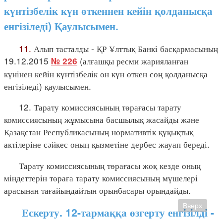
күнтізбелік күн өткеннен кейін қолданысқа
енгізіледі) Қаулысымен.
11.
Алып тасталды - ҚР Ұлттық Банкі басқармасының
19.12.2015
(алғашқы ресми жарияланған
№ 226
күнінен кейін күнтізбелік он күн өткен соң қолданысқа
енгізіледі) қаулысымен.
12. Тарату комиссиясының төрағасы тарату
комиссиясының жұмысына басшылық жасайды және
Қазақстан Республикасының нормативтік құқықтық
актілеріне сәйкес оның қызметіне дербес жауап береді.
Тарату комиссиясының төрағасы жоқ кезде оның
міндеттерін төраға тарату комиссиясының мүшелері
арасынан тағайындайтын орынбасары орындайды.
Вверх
Ескерту. 12-тармаққа өзгерту енгізілді -