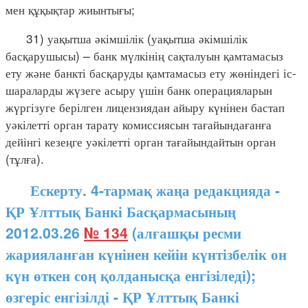
мен құқықтар жиынтығы;
31) уақытша әкімшілік (уақытша әкімшілік
басқарушысы) – банк мүлкінің сақталуын қамтамасыз
ету және банкті басқаруды қамтамасыз ету жөніндегі іс-
шараларды жүзеге асыру үшін банк операцияларын
жүргізуге берілген лицензиядан айыру күнінен бастап
уәкілетті орган тарату комиссиясын тағайындағанға
дейінгі кезеңге уәкілетті орган тағайындайтын орган
(тұлға).
Ескерту. 4-тармақ жаңа редакцияда -
ҚР Ұлттық Банкі Басқармасының
2012.03.26
№ 134
(алғашқы ресми
жарияланған күнінен кейін күнтізбелік он
күн өткен соң қолданысқа енгізіледі);
өзгеріс енгізілді - ҚР Ұлттық Банкі