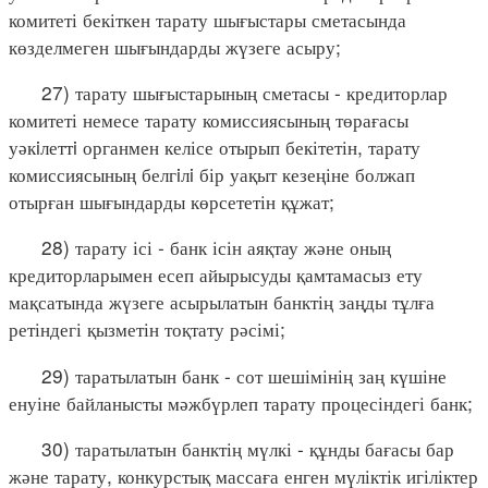
комитеті бекіткен тарату шығыстары сметасында
көзделмеген шығындарды жүзеге асыру;
27) тарату шығыстарының сметасы - кредиторлар
комитеті немесе тарату комиссиясының төрағасы
уәкiлеттi органмен келісе отырып бекітетін, тарату
комиссиясының белгiлi бір уақыт кезеңіне болжап
отырған шығындарды көрсететін құжат;
28) тарату ісі - банк ісін аяқтау және оның
кредиторларымен есеп айырысуды қамтамасыз ету
мақсатында жүзеге асырылатын банктің заңды тұлға
ретіндегі қызметін тоқтату рәсімі;
29) таратылатын банк - сот шешімінің заң күшіне
енуіне байланысты мәжбүрлеп тарату процесіндегі банк;
30) таратылатын банктің мүлкі - құнды бағасы бар
және тарату, конкурстық массаға енген мүліктік игіліктер