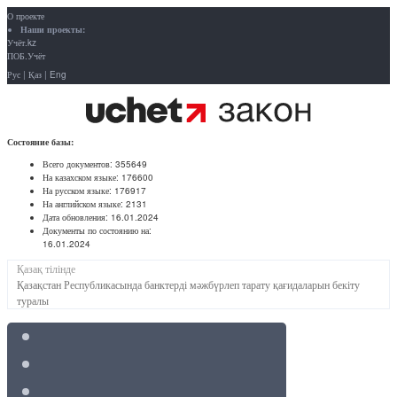
О проекте
Наши проекты:
Учёт.kz
ПОБ.Учёт
Рус
|
Қаз
|
Eng
Состояние базы:
Всего документов:
355649
На казахском языке:
176600
На русском языке:
176917
На английском языке:
2131
Дата обновления:
16.01.2024
Документы по состоянию на:
16.01.2024
Қазақ тілінде
Қазақстан Республикасында банктерді мәжбүрлеп тарату қағидаларын бекіту
туралы