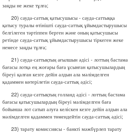
заңды не жеке тұлға;
20) сауда-саттық қатысушысы - сауда-саттыққа
қатысу туралы өтінішті сауда-саттық ұйымдастырушысы
белгілеген тәртіппен берген және оның қатысушысы
ретінде сауда-саттық ұйымдастырушысы тіркеген жеке
немесе заңды тұлға;
21) сауда-саттықтың ағылшын әдісі - лоттың бастама
бағасы лотқа ең жоғары баға ұсынған қатысушылардың
біреуі қалған кезге дейін алдын ала мәлімделген
қадаммен көтерілетін сауда-саттық әдісі;
22) сауда-саттықтың голланд әдісі - лоттың бастама
бағасы қатысушылардың біреуі мәлімделген баға
бойынша лот сатып алуға келіскен кезге дейін алдын ала
мәлімделген қадаммен төмендейтін сауда-саттық әдісі;
23) тарату комиссиясы - банкті мәжбүрлеп тарату