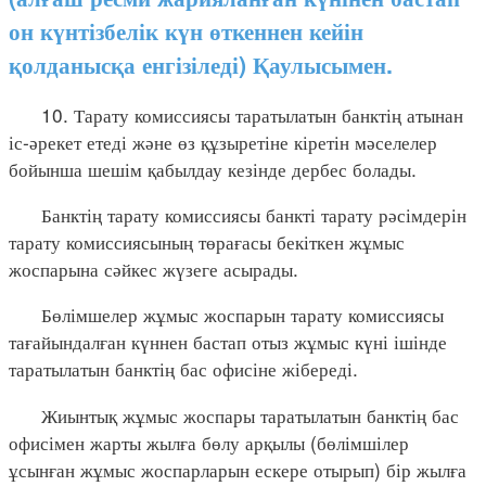
он күнтізбелік күн өткеннен кейін
қолданысқа енгізіледі) Қаулысымен.
10. Тарату комиссиясы таратылатын банктің атынан
іс-әрекет етеді және өз құзыретіне кіретін мәселелер
бойынша шешім қабылдау кезінде дербес болады.
Банктің тарату комиссиясы банкті тарату рәсімдерін
тарату комиссиясының төрағасы бекіткен жұмыс
жоспарына сәйкес жүзеге асырады.
Бөлімшелер жұмыс жоспарын тарату комиссиясы
тағайындалған күннен бастап отыз жұмыс күні ішінде
таратылатын банктің бас офисіне жібереді.
Жиынтық жұмыс жоспары таратылатын банктің бас
офисімен жарты жылға бөлу арқылы (бөлімшілер
ұсынған жұмыс жоспарларын ескере отырып) бір жылға