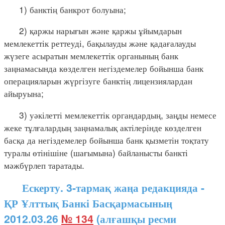
1) банктің банкрот болуына;
2) қаржы нарығын және қаржы ұйымдарын
мемлекеттік реттеуді, бақылауды және қадағалауды
жүзеге асыратын мемлекеттік органының банк
заңнамасында көзделген негіздемелер бойынша банк
операцияларын жүргізуге банктің лицензиялардан
айыруына;
3) уәкілетті мемлекеттік органдардың, заңды немесе
жеке тұлғалардың заңнамалық актілерінде көзделген
басқа да негіздемелер бойынша банк қызметін тоқтату
туралы өтінішіне (шағымына) байланысты банкті
мәжбүрлеп таратады.
Ескерту. 3-тармақ жаңа редакцияда -
ҚР Ұлттық Банкі Басқармасының
2012.03.26
№ 134
(алғашқы ресми