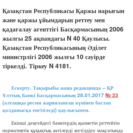
Қазақстан Республикасы Қаржы нарығын
және қаржы ұйымдарын реттеу мен
қадағалау агенттігі Басқармасының 2006
жылғы 25 ақпандағы N 40 Қаулысы.
Қазақстан Республикасының Әділет
министрлігі 2006 жылғы 10 сәуірде
тіркелді. Тіркеу N 4181.
Ескерту. Тақырыбы жаңа редакцияда – ҚР
Ұлттық Банкі Басқармасының 28.01.2017
№ 23
(алғашқы ресми жарияланған күнінен бастап
қолданысқа енгізіледі) қаулысымен.
Екінші деңгейдегі банктердің қызметін реттейтін
нормативтік құқықтық актілерді жетілдіру мақсатында