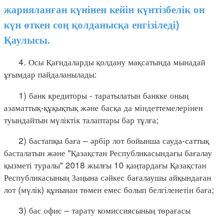
жарияланған күнінен кейін күнтізбелік он
күн өткен соң қолданысқа енгізіледі)
Қаулысы.
4. Осы Қағидаларды қолдану мақсатында мынадай
ұғымдар пайдаланылады:
1) банк кредиторы - таратылатын банкке оның
азаматтық-құқықтық және басқа да міндеттемелерінен
туындайтын мүліктік талаптары бар тұлға;
2) бастапқы баға – әрбір лот бойынша сауда-саттық
басталатын және "Қазақстан Республикасындағы бағалау
қызметі туралы" 2018 жылғы 10 қаңтардағы Қазақстан
Республикасының Заңына сәйкес бағалаушы айқындаған
лот (мүлік) құнынан төмен емес болып белгіленетін баға;
3) бас офис – тарату комиссиясының төрағасы