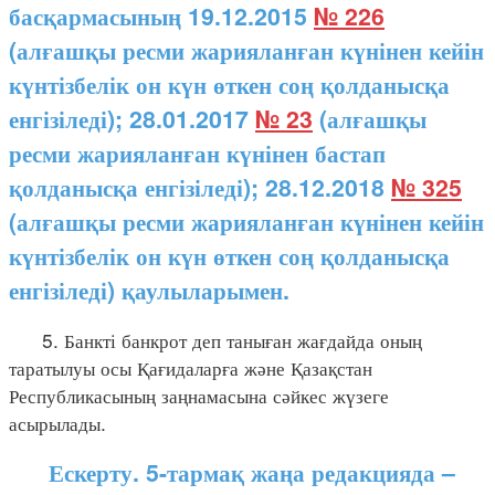
басқармасының 19.12.2015
№ 226
(алғашқы ресми жарияланған күнінен кейін
күнтізбелік он күн өткен соң қолданысқа
енгізіледі); 28.01.2017
№ 23
(алғашқы
ресми жарияланған күнінен бастап
қолданысқа енгізіледі); 28.12.2018
№ 325
(алғашқы ресми жарияланған күнінен кейін
күнтізбелік он күн өткен соң қолданысқа
енгізіледі) қаулыларымен.
5. Банкті банкрот деп таныған жағдайда оның
таратылуы осы Қағидаларға және Қазақстан
Республикасының заңнамасына сәйкес жүзеге
асырылады.
Ескерту. 5-тармақ жаңа редакцияда –