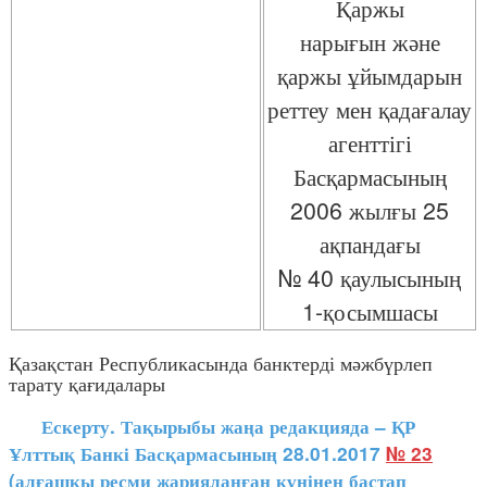
Қаржы
нарығын және
қаржы ұйымдарын
реттеу мен қадағалау
агенттігі
Басқармасының
2006 жылғы 25
ақпандағы
№ 40 қаулысының
1-қосымшасы
Қазақстан Республикасында банктерді мәжбүрлеп
тарату қағидалары
Ескерту. Тақырыбы жаңа редакцияда – ҚР
Ұлттық Банкі Басқармасының 28.01.2017
№ 23
(алғашқы ресми жарияланған күнінен бастап