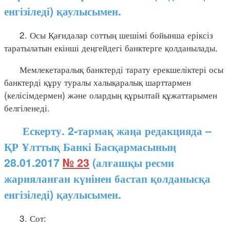
енгізіледі) қаулысымен.
2. Осы Қағидалар соттың шешімі бойынша еріксіз
таратылатын екінші деңгейдегі банктерге қолданылады.
Мемлекетаралық банктерді тарату ерекшеліктері осы
банктерді құру туралы халықаралық шарттармен
(келісімдермен) және олардың құрылтай құжаттарымен
белгіленеді.
Ескерту. 2-тармақ жаңа редакцияда –
ҚР Ұлттық Банкі Басқармасының
28.01.2017
№ 23
(алғашқы ресми
жарияланған күнінен бастап қолданысқа
енгізіледі) қаулысымен.
3. Сот: