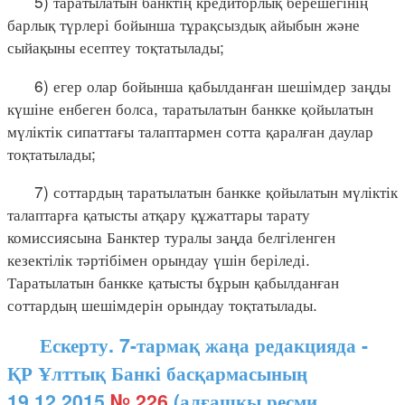
5) таратылатын банктің кредиторлық берешегінің
барлық түрлері бойынша тұрақсыздық айыбын және
сыйақыны есептеу тоқтатылады;
6) егер олар бойынша қабылданған шешімдер заңды
күшіне енбеген болса, таратылатын банкке қойылатын
мүліктік сипаттағы талаптармен сотта қаралған даулар
тоқтатылады;
7) соттардың таратылатын банкке қойылатын мүліктік
талаптарға қатысты атқару құжаттары тарату
комиссиясына Банктер туралы заңда белгіленген
кезектілік тәртібімен орындау үшін беріледі.
Таратылатын банкке қатысты бұрын қабылданған
соттардың шешімдерін орындау тоқтатылады.
Ескерту. 7-тармақ жаңа редакцияда -
ҚР Ұлттық Банкі басқармасының
19.12.2015
№ 226
(алғашқы ресми