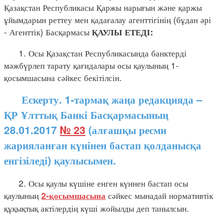
Қазақстан Республикасы Қаржы нарығын және қаржы
ұйымдарын реттеу мен қадағалау агенттігінің (бұдан әрі
- Агенттік) Басқармасы
ҚАУЛЫ ЕТЕДІ:
1. Осы Қазақстан Республикасында банктерді
мәжбүрлеп тарату қағидалары осы қаулының 1-
қосымшасына сәйкес бекітілсін.
Ескерту. 1-тармақ жаңа редакцияда –
ҚР Ұлттық Банкі Басқармасының
28.01.2017
№ 23
(алғашқы ресми
жарияланған күнінен бастап қолданысқа
енгізіледі) қаулысымен.
2. Осы қаулы күшіне енген күннен бастап осы
қаулының
сәйкес мынадай нормативтік
2-қосымшасына
құқықтық актілердің күші жойылды деп танылсын.