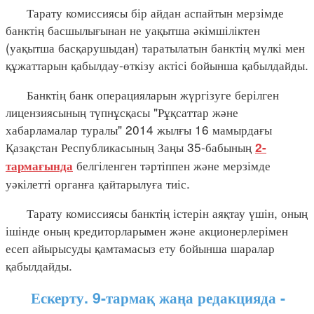
Тарату комиссиясы бір айдан аспайтын мерзімде
банктің басшылығынан не уақытша әкімшіліктен
(уақытша басқарушыдан) таратылатын банктің мүлкі мен
құжаттарын қабылдау-өткізу актісі бойынша қабылдайды.
Банктің банк операцияларын жүргізуге берілген
лицензиясының түпнұсқасы "Рұқсаттар және
хабарламалар туралы" 2014 жылғы 16 мамырдағы
Қазақстан Республикасының Заңы 35-бабының
2-
белгіленген тәртіппен және мерзімде
тармағында
уәкілетті органға қайтарылуға тиіс.
Тарату комиссиясы банктің істерін аяқтау үшін, оның
ішінде оның кредиторларымен және акционерлерімен
есеп айырысуды қамтамасыз ету бойынша шаралар
қабылдайды.
Ескерту. 9-тармақ жаңа редакцияда -