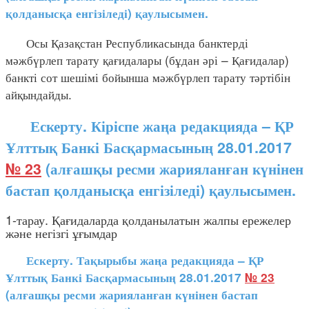
қолданысқа енгізіледі) қаулысымен.
Осы Қазақстан Республикасында банктерді
мәжбүрлеп тарату қағидалары (бұдан әрі – Қағидалар)
банкті сот шешімі бойынша мәжбүрлеп тарату тәртібін
айқындайды.
Ескерту. Кіріспе жаңа редакцияда – ҚР
Ұлттық Банкі Басқармасының 28.01.2017
№ 23
(алғашқы ресми жарияланған күнінен
бастап қолданысқа енгізіледі) қаулысымен.
1-тарау. Қағидаларда қолданылатын жалпы ережелер
және негізгі ұғымдар
Ескерту. Тақырыбы жаңа редакцияда – ҚР
Ұлттық Банкі Басқармасының 28.01.2017
№ 23
(алғашқы ресми жарияланған күнінен бастап