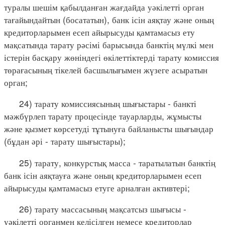
туралы шешім қабылданған жағдайда уәкілетті орган
тағайындайтын (босататын), банк ісін аяқтау және оның
кредиторларымен есеп айырысуды қамтамасыз ету
мақсатында тарату рәсімі барысында банктің мүлкі мен
істерін басқару жөніндегі өкілеттіктерді тарату комиссия
төрағасының тікелей басшылығымен жүзеге асыратын
орган;
24) тарату комиссиясының шығыстары - банкті
мәжбүрлеп тарату процесінде тауарларды, жұмысты
және қызмет көрсетуді тұтынуға байланысты шығындар
(бұдан әрі - тарату шығыстары);
25) тарату, конкурстық масса - таратылатын банктің
банк ісін аяқтауға және оның кредиторларымен есеп
айырысуды қамтамасыз етуге арналған активтері;
26) тарату массасының мақсатсыз шығысы -
уәкілетті органмен келісілген немесе кредиторлар