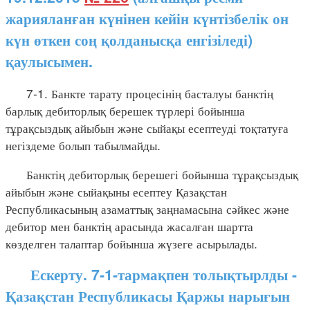
жарияланған күнінен кейін күнтізбелік он
күн өткен соң қолданысқа енгізіледі)
қаулысымен.
7-1. Банкте тарату процесінің басталуы банктің
барлық дебиторлық берешек түрлері бойынша
тұрақсыздық айыбын және сыйақы есептеуді тоқтатуға
негіздеме болып табылмайды.
Банктің дебиторлық берешегі бойынша тұрақсыздық
айыбын және сыйақыны есептеу Қазақстан
Республикасының азаматтық заңнамасына сәйкес және
дебитор мен банктің арасында жасалған шартта
көзделген талаптар бойынша жүзеге асырылады.
Ескерту. 7-1-тармақпен толықтырлды -
Қазақстан Республикасы Қаржы нарығын