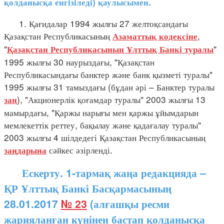
қолданысқа енгізіледі) қаулысымен.
1. Қағидалар 1994 жылғы 27 желтоқсандағы
Қазақстан Республикасының
,
Азаматтық кодексіне
"
"
Қазақстан Республикасының Ұлттық Банкі туралы
1995 жылғы 30 наурыздағы, "Қазақстан
Республикасындағы банктер және банк қызметі туралы"
1995 жылғы 31 тамыздағы (бұдан әрі – Банктер туралы
), "Акционерлік қоғамдар туралы" 2003 жылғы 13
заң
мамырдағы, "Қаржы нарығы мен қаржы ұйымдарын
мемлекеттік реттеу, бақылау және қадағалау туралы"
2003 жылғы 4 шілдедегі Қазақстан Республикасының
сәйкес әзірленді.
заңдарына
Ескерту. 1-тармақ жаңа редакцияда –
ҚР Ұлттық Банкі Басқармасының
28.01.2017
№ 23
(алғашқы ресми
жарияланған күнінен бастап қолданысқа