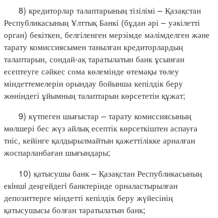
8) кредиторлар талаптарының тізілімі – Қазақстан
Республикасының Ұлттық Банкі (бұдан әрі – уәкілетті
орган) бекіткен, белгіленген мерзімде мәлімделген және
тарату комиссиясымен танылған кредиторлардың
талаптарын, сондай-ақ таратылатын банк ұсынған
есептеуге сәйкес сома көлемінде өтемақы төлеу
міндеттемелерін орындау бойынша кепілдік беру
жөніндегі ұйымның талаптарын көрсететін құжат;
9) күтпеген шығыстар – тарату комиссиясының
мөлшері бес жүз айлық есептік көрсеткіштен аспауға
тиіс, кейінге қалдырылмайтын қажеттілікке арналған
жоспарланбаған шығындары;
10) қатысушы банк – Қазақстан Республикасының
екiншi деңгейдегi банктерінде орналастырылған
депозиттерге міндетті кепілдік беру жүйесінің
қатысушысы болған таратылатын банк;