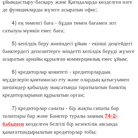
ұйымдастыру-басқару және Қағидаларда көзделген өзге
де функцияларды жүзеге асыратын офис;
4) ең төменгі баға - бұдан төмен бағамен лот
сатылуы мүмкін емес баға;
5) кепілдік беру жөніндегі ұйым - екінші деңгейдегі
банктердегі депозиттерге міндетті кепілдік беруді жүзеге
асыратын арнайы құрылған коммерциялық емес ұйым;
6) кредиторлар комитеті - кредиторлардың
мүдделерін қамтамасыз ету және олардың қатысуымен
шешімдер қабылдау мақсатында таратылатын банктің
кредиторларынан құрылатын орган;
7) кредиторлар санаты - бір жақты сипаты бар
талаптары бар және Банктер туралы заңның
74-2-
көзделген белгілі бір кезектілік аясында
бабымен
қанағаттандырылатын кредиторлар тобы;