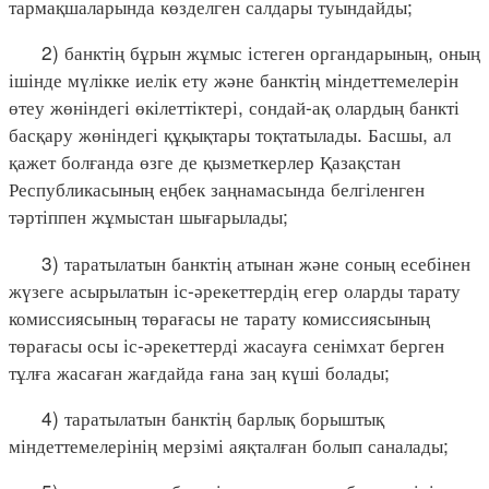
тармақшаларында көзделген салдары туындайды;
2) банктің бұрын жұмыс істеген органдарының, оның
ішінде мүлікке иелік ету және банктің міндеттемелерін
өтеу жөніндегі өкілеттіктері, сондай-ақ олардың банкті
басқару жөніндегі құқықтары тоқтатылады. Басшы, ал
қажет болғанда өзге де қызметкерлер Қазақстан
Республикасының еңбек заңнамасында белгіленген
тәртіппен жұмыстан шығарылады;
3) таратылатын банктің атынан және соның есебінен
жүзеге асырылатын іс-әрекеттердің егер оларды тарату
комиссиясының төрағасы не тарату комиссиясының
төрағасы осы іс-әрекеттерді жасауға сенімхат берген
тұлға жасаған жағдайда ғана заң күші болады;
4) таратылатын банктің барлық борыштық
міндеттемелерінің мерзімі аяқталған болып саналады;