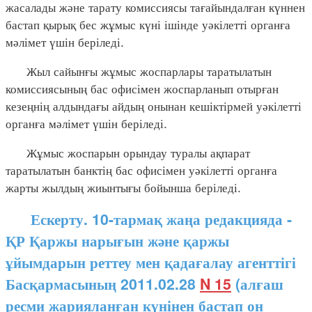
жасалады және тарату комиссиясы тағайындалған күннен
бастап қырық бес жұмыс күні ішінде уәкілетті органға
мәлімет үшін беріледі.
Жыл сайынғы жұмыс жоспарлары таратылатын
комиссиясының бас офисімен жоспарланып отырған
кезеңнің алдындағы айдың онынан кешіктірмей уәкілетті
органға мәлімет үшін беріледі.
Жұмыс жоспарын орындау туралы ақпарат
таратылатын банктің бас офисімен уәкілетті органға
жарты жылдың жиынтығы бойынша беріледі.
Ескерту. 10-тармақ жаңа редакцияда -
ҚР Қаржы нарығын және қаржы
ұйымдарын реттеу мен қадағалау агенттігі
Басқармасының 2011.02.28
N 15
(алғаш
ресми жарияланған күнінен бастап он