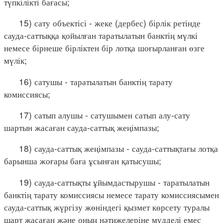
түпкілікті бағасы;
15) сату объектісі - жеке (дербес) бірлік ретінде
сауда-саттыққа қойылған таратылатын банктің мүлкі
немесе бірнеше бірліктен бір лотқа шоғырланған өзге
мүлік;
16) сатушы - таратылатын банктің тарату
комиссиясы;
17) сатып алушы - сатушымен сатып алу-сату
шартын жасаған сауда-саттық жеңімпазы;
18) сауда-саттық жеңімпазы - сауда-саттықтағы лотқа
барынша жоғары баға ұсынған қатысушы;
19) сауда-саттықты ұйымдастырушы - таратылатын
банктің тарату комиссиясы немесе тарату комиссиясымен
сауда-саттық жүргізу жөніндегі қызмет көрсету туралы
шарт жасаған және оның нәтижелеріне мүдделі емес