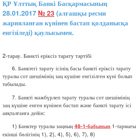
ҚР Ұлттық Банкі Басқармасының
28.01.2017
№ 23
(алғашқы ресми
жарияланған күнінен бастап қолданысқа
енгізіледі) қаулысымен.
2-тарау. Банкті еріксіз тарату тәртібі
6. Банктегі тарату ісінің басы банкті еріксіз тарату
туралы сот шешімінің заң күшіне енгізілген күні болып
табылады.
7. Банкті мәжбүрлеп тарату туралы сот шешімінің
заң күшіне енген күнінен бастап және банкті тарату ісі
аяқталғанға дейін:
1) Банктер туралы заңның
1-тармағы
48-1-бабының
екінші бөлігінің 1), 2), 4), 5), 6), 7), 8)