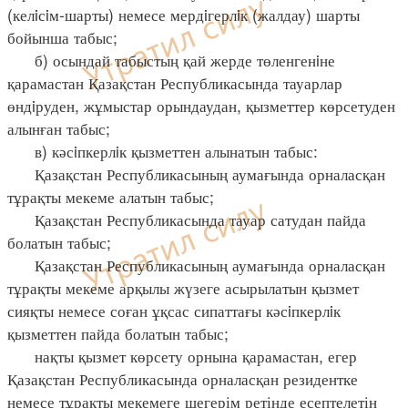
(келiсiм-шарты) немесе мердiгерлiк (жалдау) шарты
бойынша табыс;
б) осындай табыстың қай жерде төленгенiне
қарамастан Қазақстан Республикасында тауарлар
өндiруден, жұмыстар орындаудан, қызметтер көрсетуден
алынған табыс;
в) кәсiпкерлiк қызметтен алынатын табыс:
Қазақстан Республикасының аумағында орналасқан
тұрақты мекеме алатын табыс;
Қазақстан Республикасында тауар сатудан пайда
болатын табыс;
Қазақстан Республикасының аумағында орналасқан
тұрақты мекеме арқылы жүзеге асырылатын қызмет
сияқты немесе соған ұқсас сипаттағы кәсiпкерлiк
қызметтен пайда болатын табыс;
нақты қызмет көрсету орнына қарамастан, егер
Қазақстан Республикасында орналасқан резидентке
немесе тұрақты мекемеге шегерім ретінде есептелетін