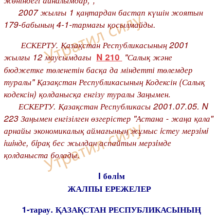
2007 жылғы 1 қаңтардан бастап күшін жоятын
179-бабының 4-1-тармағы қосылмайды.
ЕСКЕРТУ. Қазақстан Республикасының 2001
жылғы 12 маусымдағы
"Салық және
N 210
бюджетке төленетін басқа да міндетті төлемдер
туралы" Қазақстан Республикасының Кодексін (Салық
кодексін) қолданысқа енгізу туралы Заңымен.
ЕСКЕРТУ. Қазақстан Республикасы 2001.07.05. N
223 Заңымен енгізілген өзгерістер "Астана - жаңа қала"
арнайы экономикалық аймағының жұмыс iстеу мерзiмi
iшiнде, бiрақ бес жылдан аспайтын мерзiмде
қолданыста болады.
I бөлiм
ЖАЛПЫ ЕРЕЖЕЛЕР
1-тарау. ҚАЗАҚСТАН РЕСПУБЛИКАСЫНЫҢ