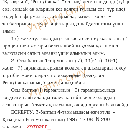
"Қазақстан", "Республика", "Ұлттық" деген сөздердi (түбiр
сөз, сондай-ақ олардың кез келген туынды сөзi түрiнде)
өздерiнiң фирмалық атауларында, қызмет көрсету
таңбаларында, тауар таңбаларында пайдаланғаны үшiн
алым;
17) жеке тұлғалардың ставкасы есептеу базасының 1
процентiнен жоғары белгiленбейтiн қолма-қол шетел
валютасын сатып алғаны үшін алынатын алым.
2. Осы баптың 1-тармағының 7), 11)-15), 16-1)
және 17) тармақшаларында көзделген алымдарды төлеу
тәртібін және олардың ставкаларын Қазақстан
Республикасының Үкіметі анықтайды.
Осы баптың 1-тармағының 16) тармақшасында
көзделген алымдарды төлеу тәртібін және олардың
ставкаларын Алматы қаласының өкілді органы белгілейді.
ЕСКЕРТУ. 3-баптың 4-тармақшасы өзгертiлдi -
Қазақстан Республикасының 1997.12.08. N 200
заңымен.
Z970200_