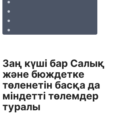
Заң күшi бар Салық
және бюждетке
төленетiн басқа да
мiндеттi төлемдер
туралы