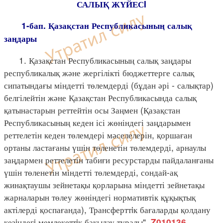
САЛЫҚ ЖҮЙЕСI
1-бап. Қазақстан Республикасының салық
заңдары
1. Қазақстан Республикасының салық заңдары
республикалық және жергілікті бюджеттерге салық
сипатындағы міндетті төлемдерді (бұдан әрі - салықтар)
белгілейтін және Қазақстан Республикасында салық
қатынастарын реттейтін осы Заңмен (Қазақстан
Республикасының кеден ісі жөніндегі заңдарымен
реттелетін кеден төлемдері мәселелерін, қоршаған
ортаны ластағаны үшін төленетін төлемдерді, арнаулы
заңдармен реттелетін табиғи ресурстарды пайдаланғаны
үшін төленетін міндетті төлемдерді, сондай-ақ
жинақтаушы зейнетақы қорларына міндетті зейнетақы
жарналарын төлеу жөніндегі нормативтік құқықтық
актілерді қоспағанда), Трансферттiк бағаларды қолдану
кезiндегi мемлекеттiк бақылау туралы"
Z010136_