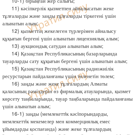
10-1) бiрыңғай жер салығы;
11) кәсіпкерлік қызметпен айналысатын жеке
тұлғаларды және заңды тұлғаларды тіркегені үшін
алынатын алым;
12) қызметтің жекелеген түрлерімен айналысу
құқығын бергені үшін алынатын лицензиялық алым;
13) аукциондық сатудан алынатын алым;
14) Қазақстан Республикасының базарларында
тауарларды сату құқығын бергені үшін алынатын алым;
15) Қазақстан Республикасының радиожиілік
ресурстарын пайдаланғаны үшін төленетін төлем;
16) заңды және жеке тұлғалардың Алматы
қаласының рәміздерін өз фирмалық атауларында, қызмет
көрсету таңбаларында, тауар таңбаларында пайдаланғаны
үшін алынатын алым;
16-1) заңды (мемлекеттiк кәсiпорындарды,
мемлекеттiк мекемелер мен коммерциялық емес
ұйымдарды қоспағанда) және жеке тұлғалардың