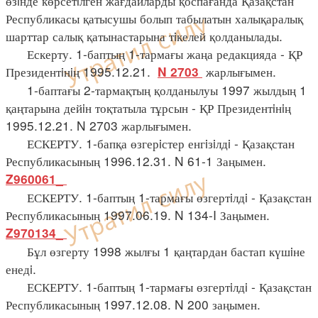
өзiнде көрсетiлген жағдайларды қоспағанда Қазақстан
Республикасы қатысушы болып табылатын халықаралық
шарттар салық қатынастарына тiкелей қолданылады.
Ескерту. 1-баптың 1-тармағы жаңа редакцияда - ҚР
Президентiнiң 1995.12.21.
жарлығымен.
N 2703
1-баптағы 2-тармақтың қолданылуы 1997 жылдың 1
қаңтарына дейiн тоқтатыла тұрсын - ҚР Президентiнiң
1995.12.21. N 2703 жарлығымен.
ЕСКЕРТУ. 1-бапқа өзгерiстер енгiзiлдi - Қазақстан
Республикасының 1996.12.31. N 61-1 Заңымен.
Z960061_
ЕСКЕРТУ. 1-баптың 1-тармағы өзгертiлдi - Қазақстан
Республикасының 1997.06.19. N 134-I Заңымен.
Z970134_
Бұл өзгерту 1998 жылғы 1 қаңтардан бастап күшiне
енедi.
ЕСКЕРТУ. 1-баптың 1-тармағы өзгертiлдi - Қазақстан
Республикасының 1997.12.08. N 200 заңымен.