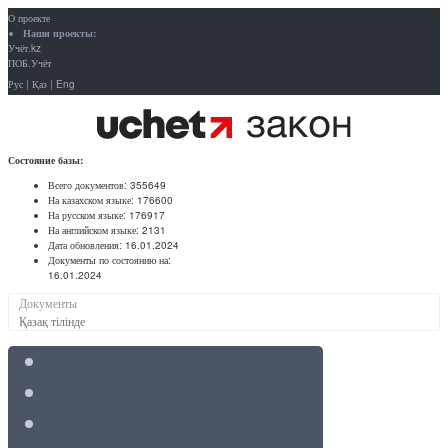
О проекте
Наши проекты:
Учёт.kz
ПОБ.Учёт
Рус
|
Қаз
|
Eng
Состояние базы:
Всего документов:
355649
На казахском языке:
176600
На русском языке:
176917
На английском языке:
2131
Дата обновления:
16.01.2024
Документы по состоянию на:
16.01.2024
Документы
Қазақ тілінде