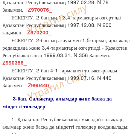
Қазақстан Республикасының 1997.02.28. N 76
Заңымен.
Z970076_
ЕСКЕРТУ. 2-баптың 1,3,4-тармақтары өзгертiлдi -
Қазақстан Республикасының 1997.12.08. N 200
заңымен.
Z970200_
ЕСКЕРТУ. 2-баптың атауы мен 1,5-тармақтары жаңа
редакцияда және 3,4-тармақтары өзгертілді - Қазақстан
Республикасының 1999.03.31. N 356 Заңымен.
Z990356_
ЕСКЕРТУ. 2-бап 4-1-тармақпен толықтырылды -
Қазақстан Республикасының 1999.07.16. N 440
Заңымен.
Z990440_
3-бап. Салықтар, алымдар және басқа да
міндетті төлемдер
1. Қазақстан Республикасында мынадай салықтар,
алымдар және басқа да міндетті төлемдер қолданылады:
1) заңды және жеке тұлғалардан алынатын табыс