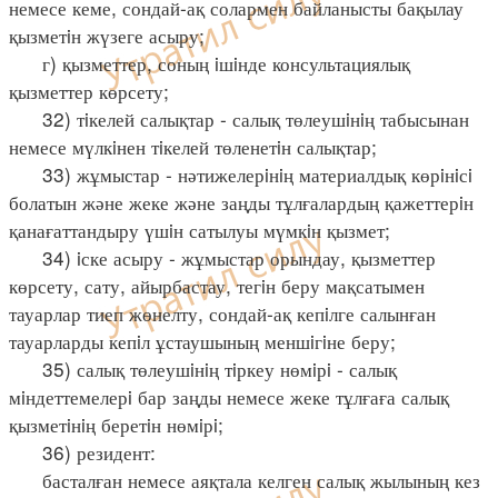
немесе кеме, сондай-ақ солармен байланысты бақылау
қызметiн жүзеге асыру;
г) қызметтер, соның iшiнде консультациялық
қызметтер көрсету;
32) тiкелей салықтар - салық төлеушiнiң табысынан
немесе мүлкiнен тiкелей төленетiн салықтар;
33) жұмыстар - нәтижелерiнiң материалдық көрiнiсi
болатын және жеке және заңды тұлғалардың қажеттерiн
қанағаттандыру үшiн сатылуы мүмкiн қызмет;
34) iске асыру - жұмыстар орындау, қызметтер
көрсету, сату, айырбастау, тегiн беру мақсатымен
тауарлар тиеп жөнелту, сондай-ақ кепiлге салынған
тауарларды кепiл ұстаушының меншiгiне беру;
35) салық төлеушiнiң тiркеу нөмiрi - салық
мiндеттемелерi бар заңды немесе жеке тұлғаға салық
қызметiнiң беретiн нөмiрi;
36) резидент:
басталған немесе аяқтала келген салық жылының кез