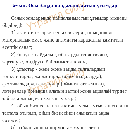
5-бап. Осы Заңда пайдаланылатын ұғымдар
Салық заңдарында пайдаланылатын ұғымдар мынаны
бiлдiредi:
1) активтер - тiркелген активтердi, оның iшiнде
материалдық емес және ағымдағы қаражатты қамтитын
есептiк санат;
2) бонус - пайдалы қазбаларды геологиялық
зерттеуге, өндiруге байланысты төлем;
3) ұтыстар - жеке және заңды тұлғалардың
конкурстарда, жарыстарда (олимпиадаларда),
фестивальдарда салымдар (ойынға қатысатын),
лотереялар бойынша алатын заттай және ақшалай түрдегi
табыстарының кез келген түрлерi;
4) ойын бизнесiнен алынатын түсiм - ұтысы шегерiлiп
тастала отырып, ойын бизнесiнен алынатын ақша
сомасы;
5) пайданың iшкi нормасы - жүргiзiлетiн