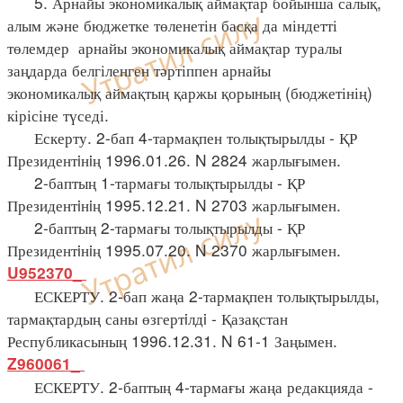
5. Арнайы экономикалық аймақтар бойынша салық,
алым және бюджетке төленетін басқа да міндетті
төлемдер арнайы экономикалық аймақтар туралы
заңдарда белгіленген тәртіппен арнайы
экономикалық аймақтың қаржы қорының (бюджетінің)
кірісіне түседі.
Ескерту. 2-бап 4-тармақпен толықтырылды - ҚР
Президентiнiң 1996.01.26. N 2824 жарлығымен.
2-баптың 1-тармағы толықтырылды - ҚР
Президентiнiң 1995.12.21. N 2703 жарлығымен.
2-баптың 2-тармағы толықтырылды - ҚР
Президентiнiң 1995.07.20. N 2370 жарлығымен.
U952370_
ЕСКЕРТУ. 2-бап жаңа 2-тармақпен толықтырылды,
тармақтардың саны өзгертiлдi - Қазақстан
Республикасының 1996.12.31. N 61-1 Заңымен.
Z960061_
ЕСКЕРТУ. 2-баптың 4-тармағы жаңа редакцияда -