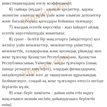
инвестициялардың өтелу коэффициентi;
6) сыйақы (мүдде) - алынған кредиттер, қаржы
лизингіне алынған мүлiк үшiн және алынған депозиттер
және бағалы борыш қағаздары бойынша төлемдер;
7) жылдық есептiк көрсеткiш - жыл iшiндегi айлық
есептiк көрсеткiштердiң жиынтығы;
8) грант - белгiлi бiр мақсаттарға (мiндеттерге) қол
жеткiзу үшiн мемлекеттер, мемлекеттер үкiметтері,
мемлекеттiк, халықаралық және қоғамдық ұйымдар мен
жеке тұлғалар Қазақстан Республикасына, Қазақстан
Республикасының Үкiметiне, заңды тұлғаларға (оның
ішінде резидент еместерге), олардың филиалдарына,
өкiлдiктерiне және өзге де оқшауланған құрылымдық
бөлiмшелерге, сондай-ақ жеке тұлғаларға өтеусіз негiзде
берiлетiн мүлiк;
9) алыс-берiс шикiзаты - дайын өнiм етiп өңдеу
мақсатымен меншiк иесiнiң дайындаушыға берiлетiн
өнiмi;