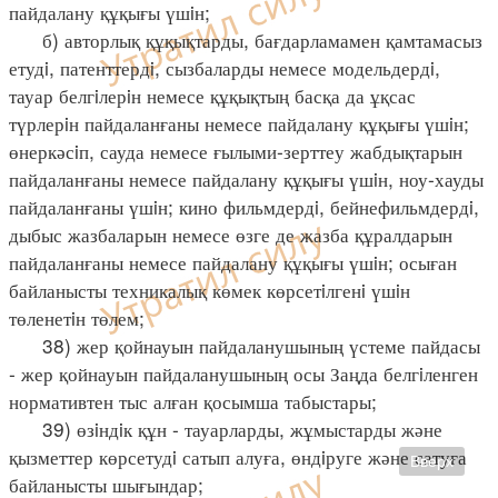
пайдалану құқығы үшiн;
б) авторлық құқықтарды, бағдарламамен қамтамасыз
етудi, патенттердi, сызбаларды немесе модельдердi,
тауар белгiлерiн немесе құқықтың басқа да ұқсас
түрлерiн пайдаланғаны немесе пайдалану құқығы үшiн;
өнеркәсiп, сауда немесе ғылыми-зерттеу жабдықтарын
пайдаланғаны немесе пайдалану құқығы үшiн, ноу-хауды
пайдаланғаны үшiн; кино фильмдердi, бейнефильмдердi,
дыбыс жазбаларын немесе өзге де жазба құралдарын
пайдаланғаны немесе пайдалану құқығы үшiн; осыған
байланысты техникалық көмек көрсетiлгенi үшiн
төленетiн төлем;
38) жер қойнауын пайдаланушының үстеме пайдасы
- жер қойнауын пайдаланушының осы Заңда белгiленген
нормативтен тыс алған қосымша табыстары;
39) өзiндiк құн - тауарларды, жұмыстарды және
қызметтер көрсетудi сатып алуға, өндiруге және сатуға
Вверх
байланысты шығындар;