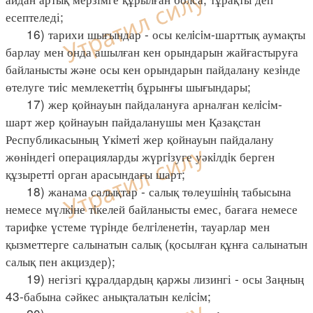
есептеледі;
16) тарихи шығындар - осы келiсiм-шарттық аумақты
барлау мен онда ашылған кен орындарын жайғастыруға
байланысты және осы кен орындарын пайдалану кезiнде
өтелуге тиiс мемлекеттiң бұрынғы шығындары;
17) жер қойнауын пайдалануға арналған келiсiм-
шарт жер қойнауын пайдаланушы мен Қазақстан
Республикасының Үкiметi жер қойнауын пайдалану
жөнiндегi операцияларды жүргiзуге уәкiлдiк берген
құзыреттi орган арасындағы шарт;
18) жанама салықтар - салық төлеушiнiң табысына
немесе мүлкiне тiкелей байланысты емес, бағаға немесе
тарифке үстеме түрiнде белгiленетiн, тауарлар мен
қызметтерге салынатын салық (қосылған құнға салынатын
салық пен акциздер);
19) негізгі құралдардың қаржы лизингі - осы Заңның
43-бабына сәйкес анықталатын келiсiм;