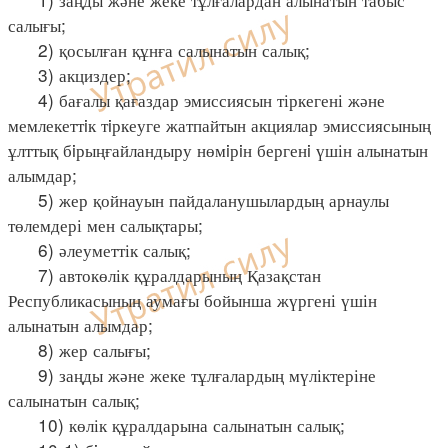
салығы;
2) қосылған құнға салынатын салық;
3) акциздер;
4) бағалы қағаздар эмиссиясын тіркегені және
мемлекеттiк тiркеуге жатпайтын акциялар эмиссиясының
ұлттық бiрыңғайландыру нөмiрiн бергенi үшін алынатын
алымдар;
5) жер қойнауын пайдаланушылардың арнаулы
төлемдері мен салықтары;
6) әлеуметтік салық;
7) автокөлік құралдарының Қазақстан
Республикасының аумағы бойынша жүргені үшін
алынатын алымдар;
8) жер салығы;
9) заңды және жеке тұлғалардың мүліктеріне
салынатын салық;
10) көлік құралдарына салынатын салық;