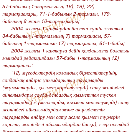
57-бабының 1-тармағының 16), 19), 22)
тармақшалары, 71-1-бабының 2-тармағы, 179-
бабының 9 және 10-тармақтары;
2004 жылғы 1 қаңтардан бастап күшін жоятын
34-бабының 1-тармағының 7) тармақшасы, 57-
бабының 1-тармағының 17) тармақшасы, 61-1-бабы;
2004 жылғы 1 қаңтарға дейін қолданыста болатын
мынадай редакциядағы 57-бабы 1-тармағының 12)
тармақшасы:
"12) мүгедектердің қоғамдық бірлестіктерінің,
сондай-ақ өндіріс ұйымдарының тауарларды
(жұмыстарды, қызмет көрсетулерді) сату жөніндегі
айналымдары сауда-делдалдық қызметтен түскен
тауарларды (жұмыстарды, қызмет көрсетулерді) сату
жөніндегі айналымдардан және акцизделетін
тауарларды өндіру мен сату және қызмет түрлерін
көрсету жөніндегі айналымдардан басқа), егер осындай
бірлестіктер мен ұйымдар мынадай шарттарға сәйкес