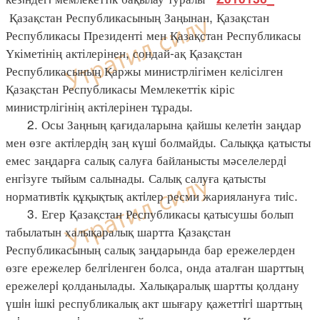
Қазақстан Республикасының Заңынан, Қазақстан
Республикасы Президенті мен Қазақстан Республикасы
Үкіметінің актілерінен, сондай-ақ Қазақстан
Республикасының Қаржы министрлігімен келісілген
Қазақстан Республикасы Мемлекеттік кіріс
министрлігінің актілерінен тұрады.
2. Осы Заңның қағидаларына қайшы келетiн заңдар
мен өзге актiлердiң заң күшi болмайды. Салыққа қатысты
емес заңдарға салық салуға байланысты мәселелердi
енгiзуге тыйым салынады. Салық салуға қатысты
нормативтiк құқықтық актiлер ресми жариялануға тиiс.
3. Егер Қазақстан Республикасы қатысушы болып
табылатын халықаралық шартта Қазақстан
Республикасының салық заңдарында бар ережелерден
өзге ережелер белгiленген болса, онда аталған шарттың
ережелерi қолданылады. Халықаралық шартты қолдану
үшiн iшкi республикалық акт шығару қажеттiгi шарттың