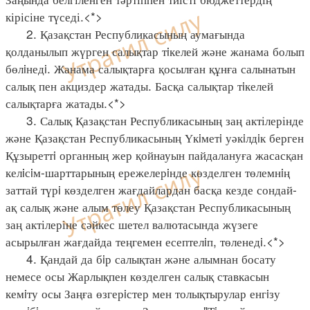
кірісіне түседі.<*>
2. Қазақстан Республикасының аумағында
қолданылып жүрген салықтар тiкелей және жанама болып
бөлiнедi. Жанама салықтарға қосылған құнға салынатын
салық пен акциздер жатады. Басқа салықтар тiкелей
салықтарға жатады.<*>
3. Салық Қазақстан Республикасының заң актілерінде
және Қазақстан Республикасының Үкiметi уәкiлдiк берген
Құзыреттi органның жер қойнауын пайдалануға жасасқан
келiсiм-шарттарының ережелерiнде көзделген төлемнiң
заттай түрi көзделген жағдайлардан басқа кезде сондай-
ақ салық және алым төлеу Қазақстан Республикасының
заң актілеріне сәйкес шетел валютасында жүзеге
асырылған жағдайда теңгемен есептелiп, төленедi.<*>
4. Қандай да бiр салықтан және алымнан босату
немесе осы Жарлықпен көзделген салық ставкасын
кемiту осы Заңға өзгерiстер мен толықтырулар енгiзу