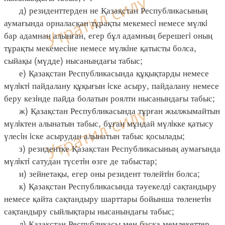
д) резиденттерден не Қазақстан Республикасының
аумағында орналасқан тұрақты мекемесi немесе мүлкi
бар адамнан алынған, егер бұл адамның берешегi оның
тұрақты мекемесiне немесе мүлкiне қатысты болса,
сыйақы (мүдде) нысанындағы табыс;
е) Қазақстан Республикасында құқықтарды немесе
мүлiктi пайдалану құқығын iске асыру, пайдалану немесе
беру кезiнде пайда болатын роялти нысанындағы табыс;
ж) Қазақстан Республикасында тұрған жылжымайтын
мүлiктен алынатын табыс, бұған мұндай мүлiкке қатысу
үлесiн iске асырудан алынатын табыс қосылады;
з) резидентке Қазақстан Республикасының аумағында
мүлiктi сатудан түсетiн өзге де табыстар;
и) зейнетақы, егер оны резидент төлейтiн болса;
к) Қазақстан Республикасында тәуекелдi сақтандыру
немесе қайта сақтандыру шарттары бойынша төленетiн
сақтандыру сыйлықтары нысанындағы табыс;
л) Қазақстан Республикасы мен басқа мемлекеттер