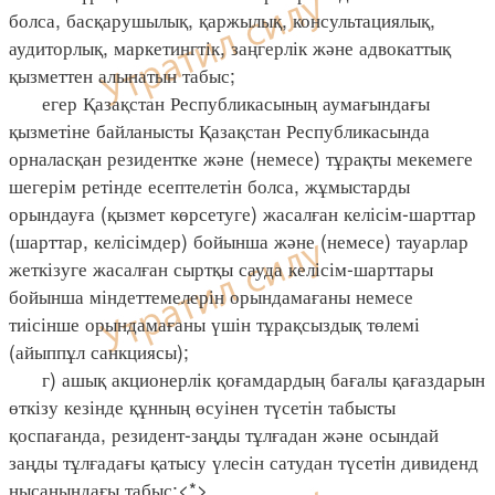
болса, басқарушылық, қаржылық, консультациялық,
аудиторлық, маркетингтік, заңгерлік және адвокаттық
қызметтен алынатын табыс;
егер Қазақстан Республикасының аумағындағы
қызметіне байланысты Қазақстан Республикасында
орналасқан резидентке және (немесе) тұрақты мекемеге
шегерім ретінде есептелетін болса, жұмыстарды
орындауға (қызмет көрсетуге) жасалған келісім-шарттар
(шарттар, келісімдер) бойынша және (немесе) тауарлар
жеткізуге жасалған сыртқы сауда келісім-шарттары
бойынша міндеттемелерін орындамағаны немесе
тиісінше орындамағаны үшін тұрақсыздық төлемі
(айыппұл санкциясы);
г) ашық акционерлік қоғамдардың бағалы қағаздарын
өткізу кезінде құнның өсуінен түсетін табысты
қоспағанда, резидент-заңды тұлғадан және осындай
заңды тұлғадағы қатысу үлесін сатудан түсетiн дивиденд
нысанындағы табыс;<*>