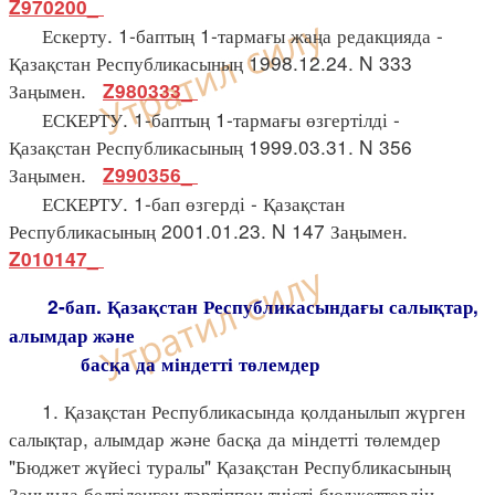
Z970200_
Ескерту. 1-баптың 1-тармағы жаңа редакцияда -
Қазақстан Республикасының 1998.12.24. N 333
Заңымен.
Z980333_
ЕСКЕРТУ. 1-баптың 1-тармағы өзгертілді -
Қазақстан Республикасының 1999.03.31. N 356
Заңымен.
Z990356_
ЕСКЕРТУ. 1-бап өзгерді - Қазақстан
Республикасының 2001.01.23. N 147 Заңымен.
Z010147_
2-бап. Қазақстан Республикасындағы салықтар,
алымдар және
басқа да міндетті төлемдер
1. Қазақстан Республикасында қолданылып жүрген
салықтар, алымдар және басқа да міндетті төлемдер
"Бюджет жүйесі туралы" Қазақстан Республикасының
Заңында белгіленген тәртіппен тиісті бюджеттердің