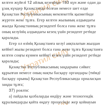
келген жүйелi 12 айлық кезеңiнде 183 күн және одан да
ұзақ күндер Қазақстанда болған немесе шет елде
Қазақстан Республикасының мемлекеттiк қызметiнде
жүрген жеке тұлға. Егер келген жылының алдындағы
жылда Қазақстанның резидентi болса ғана жеке тұлға
оның келуiнiң алдындағы кезең үшiн резидент ретiнде
қаралады.
Егер ол өзiнiң Қазақстанға келуi аяқталатын жылдан
кейiнгi жылы резидент болса ғана жеке тұлға Қазақстанға
келген соңғы күннен кейiнгi кезең үшiн резидент ретiнде
қаралады;
Қазақстан Республикасының заңдарына сәйкес
құрылған немесе оның нақты басқару органдары (тиiмдi
басқару орыны) Қазақстан Республикасында орналасқан
заңды тұлға;
37) роялти:
а) пайдалы қазбаларды өндiру және техногендiк
құралымдарды қайта өңдеу процесiнде жер қойнауын