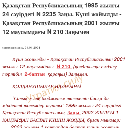
Қазақстан Республикасының 1995 жылғы
24 сәуiрдегi N 2235 Заңы. Күші жойылды -
Қазақстан Республикасының 2001 жылғы
12 маусымдағы N 210 Заңымен
с изменениями на: 01.01.2008
Күші жойылды - Қазақстан Республикасының 2001
жылғы 12 маусымдағы
(қолданысқа енгізілу
N 210
тәртібін
қараңыз) Заңымен.
2-баптан
ҚОЛДАНУШЫЛАР НАЗАРЫНА!
"Салық және бюджетке төленетін басқа да
міндетті төлемдер туралы" 1995 жылғы 24 сәуірдегі
Қазақстан Республикасының
2002 ЖЫЛҒЫ 1
Заңы
ҚАҢТАРДАН БАСТАП КҮШІН ЖОЯДЫ, бұған мыналар:
2003 жылғы 1 қаңтардан бастап күшін жоятын