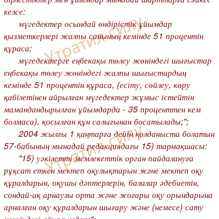
келсе:
мүгедектер осындай өндірістік ұйымдар
қызметкерлері жалпы санының кемінде 51 процентін
құраса;
мүгедектерге еңбекақы төлеу жөніндегі шығыстар
еңбекақы төлеу жөніндегі жалпы шығыстардың
кемінде 51 процентін құраса, (есіту, сөйлеу, көру
қабілетінен айрылған мүгедектер жұмыс істейтін
мамандандырылған ұйымдарда - 35 проценттен кем
болмаса), қосылған құн салығынан босатылады;";
2004 жылғы 1 қаңтарға дейін қолданыста болатын
57-бабының мынадай редакциядағы 15) тармақшасы:
"15) уәкілетті мемлекеттік орган пайдалануға
рұқсат еткен мектеп оқулықтарын және мектеп оқу
құралдарын, оқушы дәптерлерін, балалар әдебиетін,
сондай-ақ арнаулы орта және жоғары оқу орындарына
арналған оқу құралдарын шығару және (немесе) сату
жөніндегі айналымдар;";