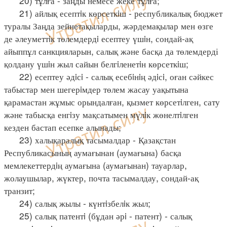
20) тұлға - заңды немесе жеке тұлға;
21) айлық есептiк көрсеткiш - республикалық бюджет
туралы Заңда зейнетақыларды, жәрдемақылар мен өзге
де әлеуметтiк төлемдердi есептеу үшiн, сондай-ақ
айыппұл санкцияларын, салық және басқа да төлемдерді
қолдану үшiн жыл сайын белгiленетiн көрсеткiш;
22) есептеу әдiсi - салық есебiнiң әдiсi, оған сәйкес
табыстар мен шегерiмдер төлем жасау уақытына
қарамастан жұмыс орындалған, қызмет көрсетiлген, сату
және табысқа енгiзу мақсатымен мүлiк жөнелтiлген
кезден бастап есепке алынады;
23) халықаралық тасымалдар - Қазақстан
Республикасының аумағынан (аумағына) басқа
мемлекеттердiң аумағына (аумағынан) тауарлар,
жолаушылар, жүктер, почта тасымалдау, сондай-ақ
транзит;
24) салық жылы - күнтiзбелiк жыл;
25) салық патентi (бұдан әрi - патент) - салық