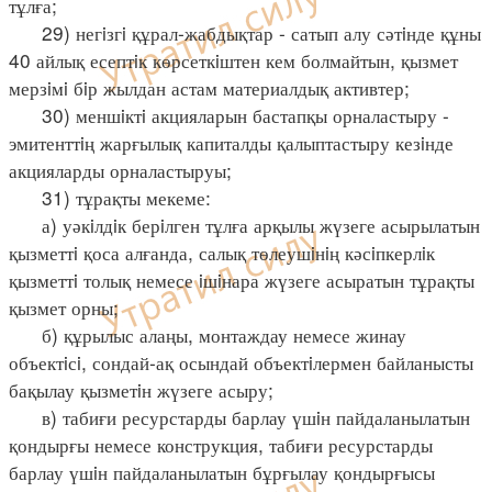
тұлға;
29) негiзгi құрал-жабдықтар - сатып алу сәтiнде құны
40 айлық есептiк көрсеткiштен кем болмайтын, қызмет
мерзiмi бiр жылдан астам материалдық активтер;
30) меншiктi акцияларын бастапқы орналастыру -
эмитенттiң жарғылық капиталды қалыптастыру кезiнде
акцияларды орналастыруы;
31) тұрақты мекеме:
а) уәкiлдiк берiлген тұлға арқылы жүзеге асырылатын
қызметтi қоса алғанда, салық төлеушiнiң кәсiпкерлiк
қызметтi толық немесе iшiнара жүзеге асыратын тұрақты
қызмет орны;
б) құрылыс алаңы, монтаждау немесе жинау
объектiсi, сондай-ақ осындай объектiлермен байланысты
бақылау қызметiн жүзеге асыру;
в) табиғи ресурстарды барлау үшiн пайдаланылатын
қондырғы немесе конструкция, табиғи ресурстарды
барлау үшiн пайдаланылатын бұрғылау қондырғысы