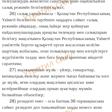
төлеушiлердiң жекелеген санаттары үшiн оңайлатылған
салық режимiн белгiлейтiн құжат;
26) салық сараптамасы - Қазақстан Республикасының
Үкiметi белгiлеген тәртiппен заңдарға сәйкес салық
режимiн айқындау, оның iшiнде жер қойнауын
пайдаланушылардың арнаулы төлемдер мен салықтарын
белгiлеу мақсатымен Қазақстан Республикасының Үкiметi
уәкiлеттiк берген құзыреттi орган жасасатын келiсiм-
шарттың жобасына, оған толықтырулар мен өзгерiстерге
жүргiзiлетiн талдау мен баға берудi қамтитын мiндеттi
сараптама;
27) жылжымайтын мүлiк - үйлер, ғимараттар,
көпжылдық екпелер және жермен тығыз байланысты өзге
де мүлiк, яғни олардың мақсатына қисапсыз зиян
келтiрмейiнше олардың орнын ауыстыру мүмкiн
болмайтын объектiлер;
28) резидент емес - осы баптың 36-тармақшасына
сәйкес резидент деп танылмайтын заңды немесе жеке