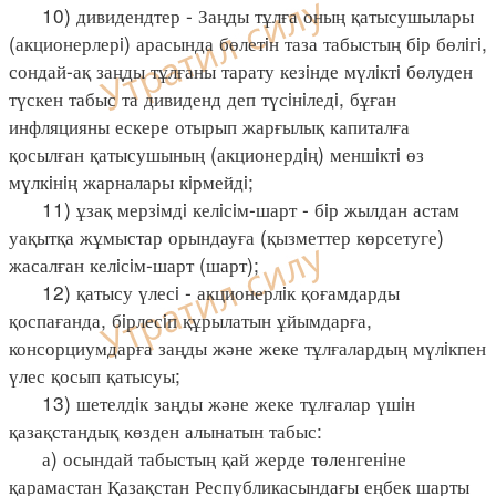
10) дивидендтер - Заңды тұлға оның қатысушылары
(акционерлерi) арасында бөлетiн таза табыстың бiр бөлiгi,
сондай-ақ заңды тұлғаны тарату кезiнде мүлiктi бөлуден
түскен табыс та дивиденд деп түсiнiледi, бұған
инфляцияны ескере отырып жарғылық капиталға
қосылған қатысушының (акционердiң) меншiктi өз
мүлкiнiң жарналары кiрмейдi;
11) ұзақ мерзiмдi келiсiм-шарт - бiр жылдан астам
уақытқа жұмыстар орындауға (қызметтер көрсетуге)
жасалған келiсiм-шарт (шарт);
12) қатысу үлесi - акционерлiк қоғамдарды
қоспағанда, бiрлесiп құрылатын ұйымдарға,
консорциумдарға заңды және жеке тұлғалардың мүлiкпен
үлес қосып қатысуы;
13) шетелдiк заңды және жеке тұлғалар үшiн
қазақстандық көзден алынатын табыс:
а) осындай табыстың қай жерде төленгенiне
қарамастан Қазақстан Республикасындағы еңбек шарты