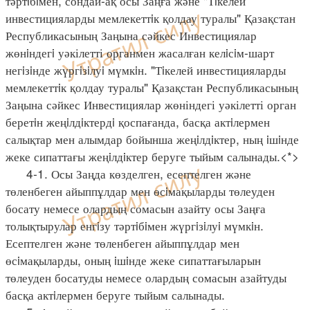
тәртiбiмен, сондай-ақ осы Заңға және "Тiкелей
инвестицияларды мемлекеттiк қолдау туралы" Қазақстан
Республикасының Заңына сәйкес Инвестициялар
жөнiндегi уәкілетті органмен жасалған келiсiм-шарт
негiзiнде жүргiзiлуi мүмкiн. "Тiкелей инвестицияларды
мемлекеттiк қолдау туралы" Қазақстан Республикасының
Заңына сәйкес Инвестициялар жөніндегі уәкілетті орган
беретiн жеңiлдiктердi қоспағанда, басқа актiлермен
салықтар мен алымдар бойынша жеңiлдiктер, ның iшiнде
жеке сипаттағы жеңiлдiктер беруге тыйым салынады.<*>
4-1. Осы Заңда көзделген, есептелген және
төленбеген айыппұлдар мен өсiмақыларды төлеуден
босату немесе олардың сомасын азайту осы Заңға
толықтырулар енгiзу тәртiбiмен жүргiзiлуi мүмкiн.
Есептелген және төленбеген айыппұлдар мен
өсiмақыларды, оның iшiнде жеке сипаттағыларын
төлеуден босатуды немесе олардың сомасын азайтуды
басқа актiлермен беруге тыйым салынады.