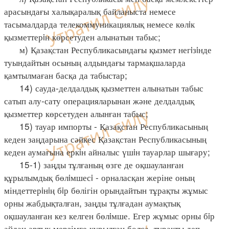
арасындағы халықаралық байланыста немесе
тасымалдарда телекоммуникациялық немесе көлiк
қызметтерiн көрсетуден алынатын табыс;
м) Қазақстан Республикасындағы қызмет негiзiнде
туындайтын осының алдындағы тармақшаларда
қамтылмаған басқа да табыстар;
14) сауда-делдалдық қызметтен алынатын табыс
сатып алу-сату операцияларынан және делдалдық
қызметтер көрсетуден алынған табыс;
15) тауар импорты - Қазақстан Республикасының
кеден заңдарына сәйкес Қазақстан Республикасының
кеден аумағына еркiн айналыс үшiн тауарлар шығару;
15-1) заңды тұлғаның өзге де оқшауланған
құрылымдық бөлiмшесi - орналасқан жеріне оның
міндеттерiнiң бiр бөлігін орындайтын тұрақты жұмыс
орны жабдықталған, заңды тұлғадан аумақтық
оқшауланған кез келген бөлiмше. Егер жұмыс орны бiр
айдан артық мерзімге құрылған болса, тұрақты деп