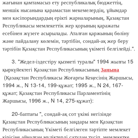
жағынан қамтамасыз ету республикалық бюджеттің,
меншік нысанына қарамастан мекемелердің, ұйымдар
мен кәсіпорындардың ерікті жарналарының, Қазақстан
Республикасы мемлекеттік жер қорының қаражаты
есебінен жүзеге асырылады. Аталған қаржының бөліну
және пайдалану көлемін, тәртібін, сондай-ақ жер беру
тәртібін Қазақстан Республикасының үкіметі белгілейді.".
3. "Жедел-іздестіру қызметі туралы" 1994 жылғы 15
қыркүйектегі Қазақстан Республикасының
Заңына
(Қазақстан Республикасы Жоғарғы Кеңесінің Жаршысы,
1994 ж., N 13-14, 199-құжат; 1995 ж., N 24, 167-
құжат; Қазақстан Республикасы Парламентінің
Жаршысы, 1996 ж., N 14, 275-құжат):
20-баптағы ", сондай-ақ сот үкімі негізінде
Қазақстан Республикасының заңдары мен Қазақстан
Республикасының Үкіметі белгілеген тәртіпте мемлекет
кірісіне айналған мүліктерді сатудан түсіп, мемлекетке