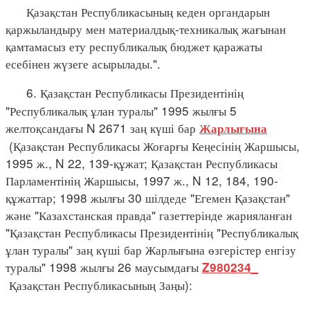
Қазақстан Республикасының кеден органдарын
қаржыландыру мен материалдық-техникалық жағынан
қамтамасыз ету республикалық бюджет қаражаты
есебінен жүзеге асырылады.".
6. Қазақстан Республикасы Президентінің
"Республикалық ұлан туралы" 1995 жылғы 5
желтоқсандағы N 2671 заң күші бар
Жарлығына
(Қазақстан Республикасы Жоғарғы Кеңесінің Жаршысы,
1995 ж., N 22, 139-құжат; Қазақстан Республикасы
Парламентінің Жаршысы, 1997 ж., N 12, 184, 190-
құжаттар; 1998 жылғы 30 шілдеде "Егемен Қазақстан"
және "Казахстанская правда" газеттерінде жарияланған
"Қазақстан Республикасы Президентінің "Республикалық
ұлан туралы" заң күші бар Жарлығына өзгерістер енгізу
туралы" 1998 жылғы 26 маусымдағы
Z980234_
Қазақстан Республикасының Заңы):