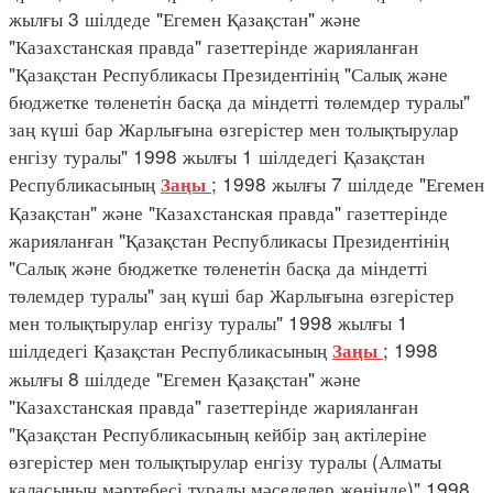
жылғы 3 шілдеде "Егемен Қазақстан" және
"Казахстанская правда" газеттерінде жарияланған
"Қазақстан Республикасы Президентінің "Салық және
бюджетке төленетін басқа да міндетті төлемдер туралы"
заң күші бар Жарлығына өзгерістер мен толықтырулар
енгізу туралы" 1998 жылғы 1 шілдедегі Қазақстан
Республикасының
; 1998 жылғы 7 шілдеде "Егемен
Заңы
Қазақстан" және "Казахстанская правда" газеттерінде
жарияланған "Қазақстан Республикасы Президентінің
"Салық және бюджетке төленетін басқа да міндетті
төлемдер туралы" заң күші бар Жарлығына өзгерістер
мен толықтырулар енгізу туралы" 1998 жылғы 1
шілдедегі Қазақстан Республикасының
; 1998
Заңы
жылғы 8 шілдеде "Егемен Қазақстан" және
"Казахстанская правда" газеттерінде жарияланған
"Қазақстан Республикасының кейбір заң актілеріне
өзгерістер мен толықтырулар енгізу туралы (Алматы
қаласының мәртебесі туралы мәселелер жөнінде)" 1998