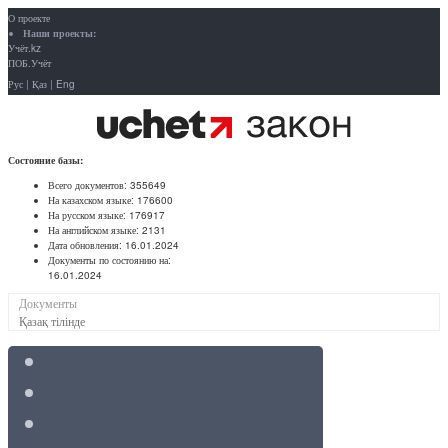
О проекте
Наши проекты:
Учёт.kz
ПОБ.Учёт
Рус
|
Қаз
|
Eng
Состояние базы:
Всего документов:
355649
На казахском языке:
176600
На русском языке:
176917
На английском языке:
2131
Дата обновления:
16.01.2024
Документы по состоянию на:
16.01.2024
Документы
Қазақ тілінде