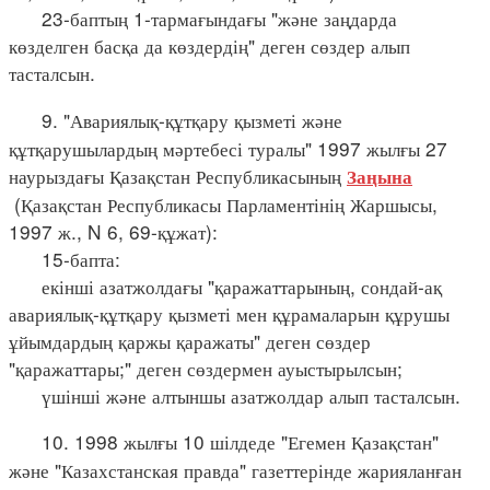
23-баптың 1-тармағындағы "және заңдарда
көзделген басқа да көздердің" деген сөздер алып
тасталсын.
9. "Авариялық-құтқару қызметі және
құтқарушылардың мәртебесі туралы" 1997 жылғы 27
наурыздағы Қазақстан Республикасының
Заңына
(Қазақстан Республикасы Парламентінің Жаршысы,
1997 ж., N 6, 69-құжат):
15-бапта:
екінші азатжолдағы "қаражаттарының, сондай-ақ
авариялық-құтқару қызметі мен құрамаларын құрушы
ұйымдардың қаржы қаражаты" деген сөздер
"қаражаттары;" деген сөздермен ауыстырылсын;
үшінші және алтыншы азатжолдар алып тасталсын.
10. 1998 жылғы 10 шілдеде "Егемен Қазақстан"
және "Казахстанская правда" газеттерінде жарияланған