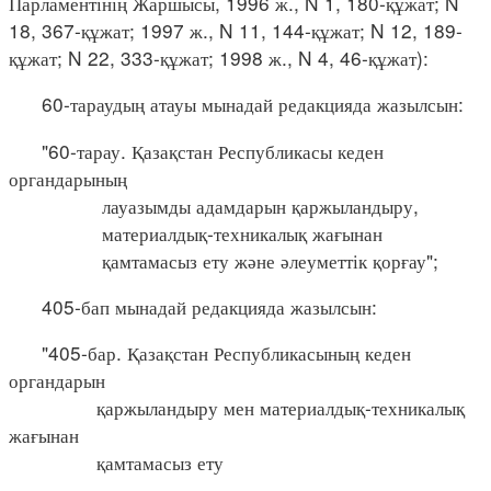
Парламентінің Жаршысы, 1996 ж., N 1, 180-құжат; N
18, 367-құжат; 1997 ж., N 11, 144-құжат; N 12, 189-
құжат; N 22, 333-құжат; 1998 ж., N 4, 46-құжат):
60-тараудың атауы мынадай редакцияда жазылсын:
"60-тарау. Қазақстан Республикасы кеден
органдарының
лауазымды адамдарын қаржыландыру,
материалдық-техникалық жағынан
қамтамасыз ету және әлеуметтік қорғау";
405-бап мынадай редакцияда жазылсын:
"405-бар. Қазақстан Республикасының кеден
органдарын
қаржыландыру мен материалдық-техникалық
жағынан
қамтамасыз ету