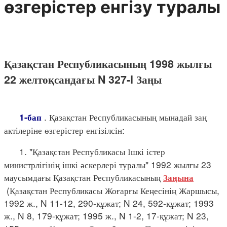
өзгерістер енгізу туралы
Қазақстан Республикасының 1998 жылғы
22 желтоқсандағы N 327-I Заңы
. Қазақстан Республикасының мынадай заң
1-бап
актілеріне өзгерістер енгізілсін:
1. "Қазақстан Республикасы Ішкі істер
министрлігінің ішкі әскерлері туралы" 1992 жылғы 23
маусымдағы Қазақстан Республикасының
Заңына
(Қазақстан Республикасы Жоғарғы Кеңесінің Жаршысы,
1992 ж., N 11-12, 290-құжат; N 24, 592-құжат; 1993
ж., N 8, 179-құжат; 1995 ж., N 1-2, 17-құжат; N 23,