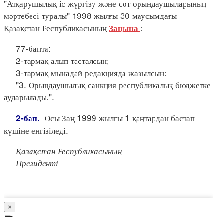
"Атқарушылық іс жүргізу және сот орындаушыларының
мәртебесі туралы" 1998 жылғы 30 маусымдағы
Қазақстан Республикасының
:
Заңына
77-бапта:
2-тармақ алып тасталсын;
3-тармақ мынадай редакцияда жазылсын:
"3. Орындаушылық санкция республикалық бюджетке
аударылады.".
Осы Заң 1999 жылғы 1 қаңтардан бастап
2-бап.
күшіне енгізіледі.
Қазақстан Республикасының
Президенті
×