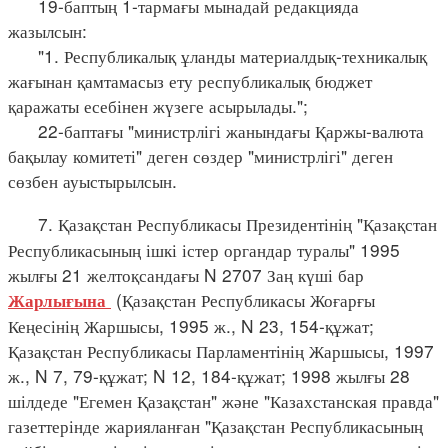
19-баптың 1-тармағы мынадай редакцияда
жазылсын:
"1. Республикалық ұланды материалдық-техникалық
жағынан қамтамасыз ету республикалық бюджет
қаражаты есебінен жүзеге асырылады.";
22-баптағы "министрлігі жанындағы Қаржы-валюта
бақылау комитеті" деген сөздер "министрлігі" деген
сөзбен ауыстырылсын.
7. Қазақстан Республикасы Президентінің "Қазақстан
Республикасының ішкі істер органдар туралы" 1995
жылғы 21 желтоқсандағы N 2707 Заң күші бар
(Қазақстан Республикасы Жоғарғы
Жарлығына
Кеңесінің Жаршысы, 1995 ж., N 23, 154-құжат;
Қазақстан Республикасы Парламентінің Жаршысы, 1997
ж., N 7, 79-құжат; N 12, 184-құжат; 1998 жылғы 28
шілдеде "Егемен Қазақстан" және "Казахстанская правда"
газеттерінде жарияланған "Қазақстан Республикасының