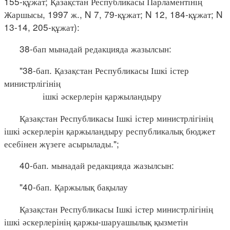
155-құжат; Қазақстан Республикасы Парламентінің
Жаршысы, 1997 ж., N 7, 79-құжат; N 12, 184-құжат; N
13-14, 205-құжат):
38-бап мынадай редакцияда жазылсын:
"38-бап. Қазақстан Республикасы Ішкі істер
министрлігінің
ішкі әскерлерін қаржыландыру
Қазақстан Республикасы Ішкі істер министрлігінің
ішкі әскерлерін қаржыландыру республикалық бюджет
есебінен жүзеге асырылады.";
40-бап. мынадай редакцияда жазылсын:
"40-бап. Қаржылық бақылау
Қазақстан Республикасы Ішкі істер министрлігінің
ішкі әскерлерінің қаржы-шаруашылық қызметін