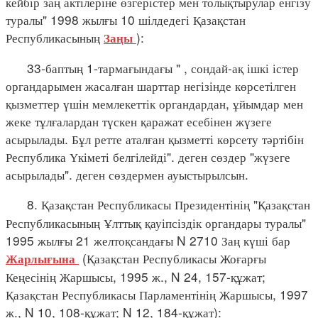
кейбір заң актілеріне өзгерістер мен толықтырулар енгізу
туралы" 1998 жылғы 10 шілдедегі Қазақстан
Республикасының
):
Заңы
33-баптың 1-тармағындағы " , сондай-ақ ішкі істер
органдарымен жасалған шарттар негізінде көрсетілген
қызметтер үшін мемлекеттік органдардан, ұйымдар мен
жеке тұлғалардан түскен қаражат есебінен жүзеге
асырылады. Бұл ретте аталған қызметті көрсету тәртібін
Республика Үкіметі белгілейді". деген сөздер "жүзеге
асырылады". деген сөздермен ауыстырылсын.
8. Қазақстан Республикасы Президентінің "Қазақстан
Республикасының Ұлттық қауіпсіздік органдары туралы"
1995 жылғы 21 желтоқсандағы N 2710 Заң күші бар
(Қазақстан Республикасы Жоғарғы
Жарлығына
Кеңесінің Жаршысы, 1995 ж., N 24, 157-құжат;
Қазақстан Республикасы Парламентінің Жаршысы, 1997
ж., N 10, 108-құжат; N 12, 184-құжат):