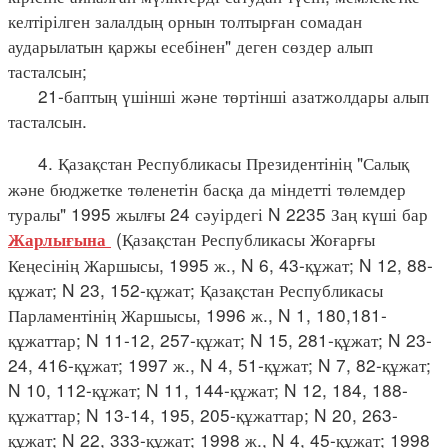
келтірілген залалдың орнын толтырған сомадан
аударылатын қаржы есебінен" деген сөздер алып
тасталсын;
21-баптың үшінші және төртінші азатжолдары алып
тасталсын.
4. Қазақстан Республикасы Президентінің "Салық
және бюджетке төленетін басқа да міндетті төлемдер
туралы" 1995 жылғы 24 сәуірдегі N 2235 Заң күші бар
(Қазақстан Республикасы Жоғарғы
Жарлығына
Кеңесінің Жаршысы, 1995 ж., N 6, 43-құжат; N 12, 88-
құжат; N 23, 152-құжат; Қазақстан Республикасы
Парламентінің Жаршысы, 1996 ж., N 1, 180,181-
құжаттар; N 11-12, 257-құжат; N 15, 281-құжат; N 23-
24, 416-құжат; 1997 ж., N 4, 51-құжат; N 7, 82-құжат;
N 10, 112-құжат; N 11, 144-құжат; N 12, 184, 188-
құжаттар; N 13-14, 195, 205-құжаттар; N 20, 263-
құжат; N 22, 333-құжат; 1998 ж., N 4, 45-құжат; 1998