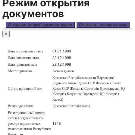
Режим открытия
документов
Открывать второй документ рядом
Открывать в этом же окне
×
Дата вступления в силу
01.01.1999
Дата изменения акта
22.12.1998
Дата принятия акта
22.12.1998
Место принятия
Астана қаласы
Қазақстан Республикасының Парламенті
(бұрынғы атауы: Қазақ ССР Жоғарғы Советі;
Орган, принявший акт
Қазақ ССР Жоғарғы Советінің Президиумы; ҚР
Жоғарғы Кеңесінің Төралқасы; ҚР Жоғарғы
Кеңесі)
Регион действия
Қазақстан Республикасы
Регистрационный номер
акта в Государственном
реестре нормативных
1848
правовых актов Республики
Казахстан