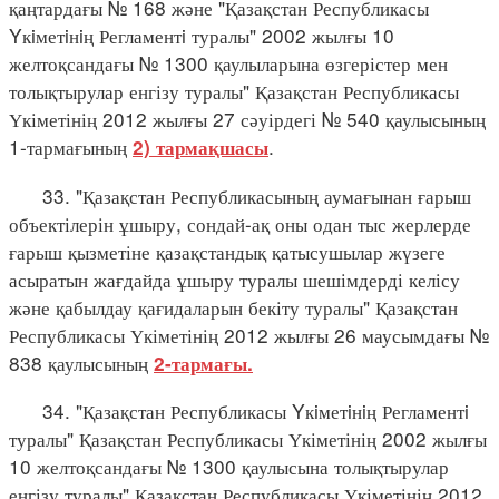
қаңтардағы № 168 және "Қазақстан Республикасы
Yкiметiнiң Регламентi туралы" 2002 жылғы 10
желтоқсандағы № 1300 қаулыларына өзгерістер мен
толықтырулар енгізу туралы" Қазақстан Республикасы
Үкіметінің 2012 жылғы 27 сәуірдегі № 540 қаулысының
1-тармағының
.
2) тармақшасы
33. "Қазақстан Республикасының аумағынан ғарыш
объектілерін ұшыру, сондай-ақ оны одан тыс жерлерде
ғарыш қызметіне қазақстандық қатысушылар жүзеге
асыратын жағдайда ұшыру туралы шешімдерді келісу
және қабылдау қағидаларын бекіту туралы" Қазақстан
Республикасы Үкіметінің 2012 жылғы 26 маусымдағы №
838 қаулысының
2-тармағы.
34. "Қазақстан Республикасы Yкiметiнiң Регламентi
туралы" Қазақстан Республикасы Үкіметінің 2002 жылғы
10 желтоқсандағы № 1300 қаулысына толықтырулар
енгізу туралы" Қазақстан Республикасы Үкіметінің 2012