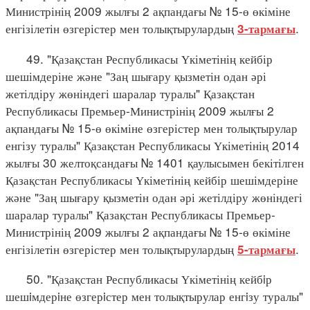
Министрінің 2009 жылғы 2 ақпандағы № 15-ө өкіміне
енгізілетін өзгерістер мен толықтырулардың
.
3-тармағы
49. "Қазақстан Республикасы Үкіметінің кейбір
шешімдеріне және "Заң шығару қызметін одан әрі
жетілдіру жөніндегі шаралар туралы" Қазақстан
Республикасы Премьер-Министрінің 2009 жылғы 2
ақпандағы № 15-ө өкіміне өзгерістер мен толықтырулар
енгізу туралы" Қазақстан Республикасы Үкіметінің 2014
жылғы 30 желтоқсандағы № 1401 қаулысымен бекітілген
Қазақстан Республикасы Үкіметінің кейбір шешімдеріне
және "Заң шығару қызметін одан әрі жетілдіру жөніндегі
шаралар туралы" Қазақстан Республикасы Премьер-
Министрінің 2009 жылғы 2 ақпандағы № 15-ө өкіміне
енгізілетін өзгерістер мен толықтырулардың
.
5-тармағы
50. "Қазақстан Республикасы Үкіметінің кейбiр
шешiмдерiне өзгерiстер мен толықтырулар енгiзу туралы"