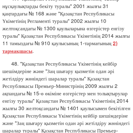
нұсқаулықтарды бекіту туралы" 2001 жылғы 31
қаңтардағы № 168 және "Қазақстан Республикасы
Үкіметінің Регламенті туралы" 2002 жылғы 10
желтоқсандағы № 1300 қаулыларына өзгерістер енгізу
туралы" Қазақстан Республикасы Үкіметінің 2014 жылғы
11 тамыздағы № 910 қаулысының 1-тармағының
2)
.
тармақшасы
48. "Қазақстан Республикасы Үкіметінің кейбір
шешімдеріне және "Заң шығару қызметін одан әрі
жетілдіру жөніндегі шаралар туралы" Қазақстан
Республикасы Премьер-Министрінің 2009 жылғы 2
ақпандағы № 15-ө өкіміне өзгерістер мен толықтырулар
енгізу туралы" Қазақстан Республикасы Үкіметінің 2014
жылғы 30 желтоқсандағы № 1401 қаулысымен бекітілген
Қазақстан Республикасы Үкіметінің кейбір шешімдеріне
және "Заң шығару қызметін одан әрі жетілдіру жөніндегі
шаралар туралы" Қазақстан Республикасы Премьер-