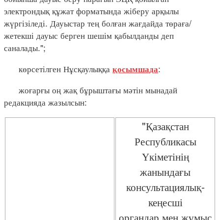
электрондық құжат форматында жіберу арқылы
жүргізіледі. Дауыстар тең болған жағдайда төраға/
жетекші дауыс берген шешім қабылданды деп
саналады.";
көрсетілген Нұсқаулыққа
:
қосымшада
жоғарғы оң жақ бұрыштағы мәтін мынадай
редакцияда жазылсын:
"Қазақстан
Республикасы
Үкіметінің
жанындағы
консультациялық-
кеңесші
органдар мен жұмыс