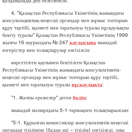
қолданылады деп белгіленсін.
4. "Қазақстан Республикасы Үкіметінің жанындағы
консультациялық-кеңесші органдар мен жұмыс топтарын
құру тәртібі, қызметі мен таратылуы туралы нұсқаулықты
бекіту туралы" Қазақстан Республикасы Үкіметінің 1999
жылғы 16 наурыздағы № 247
мынадай
қаулысына
өзгерістер мен толықтырулар енгізілсін:
көрсетілген қаулымен бекітілген Қазақстан
Республикасы Үкіметінің жанындағы консультативтік-
кеңесші органдар мен жұмыс топтарын құру тәртібі,
қызметі мен таратылуы туралы
:
нұсқаулықта
"1. Жалпы ережелер" деген
:
бөлім
мынадай мазмұндағы 5-1-тармақпен толықтырылсын:
"5-1. Құрылған комиссиялар консультативтік-кеңесші
органдар тізіліміне (бұдан әрі – тізілім) енгізіледі, оны