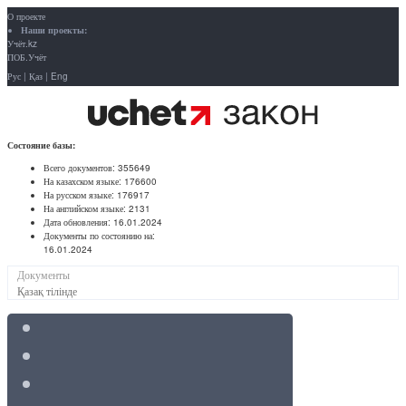
О проекте
Наши проекты:
Учёт.kz
ПОБ.Учёт
Рус
|
Қаз
|
Eng
Состояние базы:
Всего документов:
355649
На казахском языке:
176600
На русском языке:
176917
На английском языке:
2131
Дата обновления:
16.01.2024
Документы по состоянию на:
16.01.2024
Документы
Қазақ тілінде