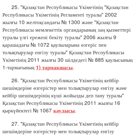
25. "Қазақстан Республикасы Үкіметінің "Қазақстан
Республикасы Үкіметінің Регламенті туралы" 2002
жылғы 10 желтоқсандағы № 1300 және "Қазақстан
Республикасы мемлекеттік органдарының заң қызметтері
туралы үлгі ережені бекіту туралы" 2006 жылғы 9
қарашадағы № 1072 қаулыларына өзгеріс пен
толықтырулар енгізу туралы" Қазақстан Республикасы
Үкіметінің 2011 жылғы 30 шілдедегі № 885 қаулысының
1-тармағының
.
1) тармақшасы
26. "Қазақстан Республикасы Үкіметінің кейбір
шешімдеріне өзгерістер мен толықтырулар енгізу және
кейбір шешімдерінің күші жойылды деп тану туралы"
Қазақстан Республикасы Үкіметінің 2011 жылғы 16
қыркүйектегі № 1067
.
қаулысы
27. "Қазақстан Республикасы Үкіметінің кейбір
шешімдеріне өзгерістер мен толықтырулар енгізу