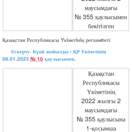
маусымдағы
№ 355 қаулысымен
бекiтiлген
Қазақстан Республикасы Yкiметiнiң регламeнті
Ескерту. Күші жойылды - ҚР Үкіметінің
06.01.2023
№ 10
қаулысымен.
Қазақстан
Республикасы
Үкіметінің
2022 жылғы 2
маусымдағы
№ 355 қаулысына
1-қосымша