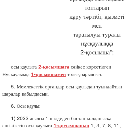
топтарын
құру тәртібі, қызметі
мен
таратылуы туралы
нұсқаулыққа
2-қосымша";
осы қаулыға
сәйкес көрсетілген
2-қосымшаға
Нұсқаулыққа
толықтырылсын.
1-қосымшамен
5. Мемлекеттік органдар осы қаулыдан туындайтын
шаралар қабылдасын.
6. Осы қаулы:
1) 2022 жылғы 1 шілдеден бастап қолданысқа
енгізілетін осы қаулыға
1, 3, 7, 8, 11,
1-қосымшаның