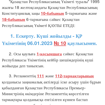
"Қазақстан Республикасының Үкіметі туралы" 1995
жылғы 18 желтоқсандағы Қазақстан Республикасының
Конституциялық заңы
5-тармағына және
10-бабының
6-тармағына сәйкес Қазақстан
18-бабының
Республикасының Үкiметi ҚАУЛЫ ЕТЕДІ:
1. Ескерту. Күші жойылды - ҚР
Үкіметінің 06.01.2023
№ 10
қаулысымен.
2. Осы қаулыға
сәйкес Қазақстан
1-қосымшаға
Республикасы Үкіметінің кейбір шешімдерінің күші
жойылды деп танылсын.
3. Регламенттің
және
111
112-тармақтарының
қолданысы заңнамалық актілерді іске асыру үшін бұрын
қабылданған Қазақстан Республикасы Премьер-
Министрінің өкімдеріне Регламенттің көрсетілген
тармақтары қолданысқа енгізілген күннен бастап