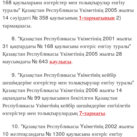
168 қаулыларына өзгерiстер мен толықтырулар енгiзу
туралы" Қазақстан Республикасы Үкіметінің 2005 жылғы
14 сәуірдегі № 358 қаулысының
2)
1-тармағының
тармақшасы.
8. "Қазақстан Республикасы Үкіметінің 2001 жылғы
31 қаңтардағы № 168 қаулысына өзгеріс енгізу туралы"
Қазақстан Республикасы Үкіметінің 2005 жылғы 28
маусымдағы № 643
.
қаулысы
9. "Қазақстан Республикасы Yкiметiнiң кейбiр
шешiмдерiне өзгерiстер мен толықтырулар енгiзу туралы"
Қазақстан Республикасы Үкіметінің 2006 жылғы 14
ақпандағы № 99 қаулысымен бекітілген Қазақстан
Республикасы Үкiметiнiң кейбiр шешiмдерiне енгiзiлетiн
өзгерiстер мен толықтырулардың
.
7-тармағы
10. "Қазақстан Республикасы Yкiметiнiң 2002 жылғы
10 желтоқсандағы № 1300 қаулысына өзгерiс енгiзу