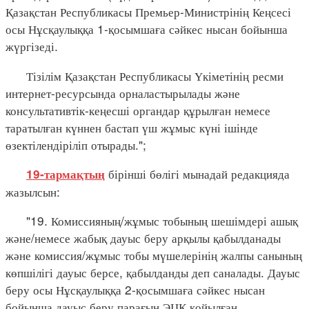
Қазақстан Республикасы Премьер-Министрінің Кеңсесі
осы Нұсқаулыққа 1-қосымшаға сәйкес нысан бойынша
жүргізеді.
Тізілім Қазақстан Республикасы Үкіметінің ресми
интернет-ресурсында орналастырылады және
консультативтік-кеңесші органдар құрылған немесе
таратылған күннен бастап үш жұмыс күні ішінде
өзектілендіріліп отырады.";
бірінші бөлігі мынадай редакцияда
19-тармақтың
жазылсын:
"19. Комиссияның/жұмыс тобының шешімдері ашық
және/немесе жабық дауыс беру арқылы қабылданады
және комиссия/жұмыс тобы мүшелерінің жалпы санының
көпшілігі дауыс берсе, қабылданды деп саналады. Дауыс
беру осы Нұсқаулыққа 2-қосымшаға сәйкес нысан
бойынша дауыс беру парағын ЭЦҚ қойылған