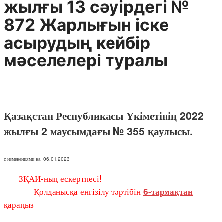
жылғы 13 сәуірдегі №
872 Жарлығын іске
асырудың кейбір
мәселелері туралы
Қазақстан Республикасы Үкіметінің 2022
жылғы 2 маусымдағы № 355 қаулысы.
с изменениями на: 06.01.2023
ЗҚАИ-ның ескертпесі!
Қолданысқа енгізілу тәртібін
6-тармақтан
қараңыз