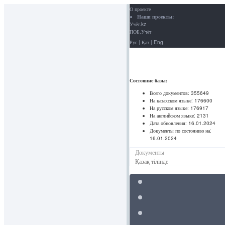
О проекте
Наши проекты:
Учёт.kz
ПОБ.Учёт
Рус
|
Қаз
|
Eng
Состояние базы:
Всего документов:
355649
На казахском языке:
176600
На русском языке:
176917
На английском языке:
2131
Дата обновления:
16.01.2024
Документы по состоянию на:
16.01.2024
Документы
Қазақ тілінде