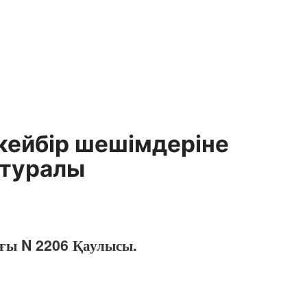
кейбір шешімдеріне
 туралы
ағы N 2206 Қаулысы.