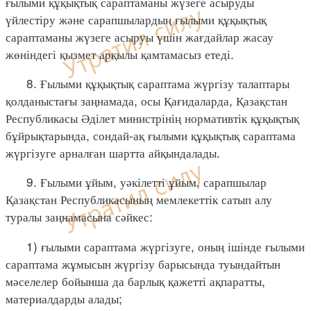
ғылыми құқықтық сараптаманы жүзеге асыруды
үйлестіру және сарапшылардың ғылыми құқықтық
сараптаманы жүзеге асыруы үшін жағдайлар жасау
жөніндегі қызмет арқылы қамтамасыз етеді.
8. Ғылыми құқықтық сараптама жүргізу талаптары
қолданыстағы заңнамада, осы Қағидаларда, Қазақстан
Республикасы Әділет министрінің нормативтік құқықтық
бұйрықтарында, сондай-ақ ғылыми құқықтық сараптама
жүргізуге арналған шартта айқындалады.
9. Ғылыми ұйым, уәкілетті ұйым, сарапшылар
Қазақстан Республикасының мемлекеттік сатып алу
туралы заңнамасына сәйкес:
1) ғылыми сараптама жүргізуге, оның ішінде ғылыми
сараптама жұмысын жүргізу барысында туындайтын
мәселелер бойынша да барлық қажетті ақпаратты,
материалдарды алады;