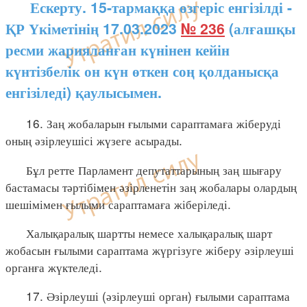
Ескерту. 15-тармаққа өзгеріс енгізілді -
ҚР Үкіметінің 17.03.2023
№ 236
(алғашқы
ресми жарияланған күнінен кейін
күнтізбелік он күн өткен соң қолданысқа
енгізіледі) қаулысымен.
16. Заң жобаларын ғылыми сараптамаға жіберуді
оның әзірлеушісі жүзеге асырады.
Бұл ретте Парламент депутаттарының заң шығару
бастамасы тәртібімен әзірленетін заң жобалары олардың
шешімімен ғылыми сараптамаға жіберіледі.
Халықаралық шартты немесе халықаралық шарт
жобасын ғылыми сараптама жүргізуге жіберу әзірлеуші
органға жүктеледі.
17. Әзірлеуші (әзірлеуші орган) ғылыми сараптама