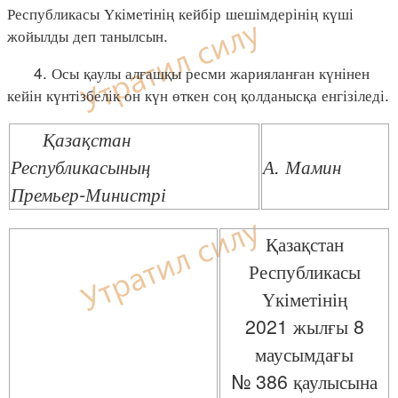
Республикасы Үкіметінің кейбір шешімдерінің күші
жойылды деп танылсын.
4. Осы қаулы алғашқы ресми жарияланған күнінен
кейін күнтізбелік он күн өткен соң қолданысқа енгізіледі.
Қазақстан
Республикасының
А. Мамин
Премьер-Министрі
Қазақстан
Республикасы
Үкіметінің
2021 жылғы 8
маусымдағы
№ 386 қаулысына