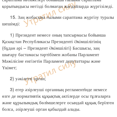
қорытындысы негізді болмаған жағдайларда жүргізіледі.
15. Заң жобасына ғылыми сараптама жүргізу туралы
шешімді:
1) Президент немесе оның тапсырмасы бойынша
Қазақстан Республикасы Президенті Әкімшілігінің
(бұдан әрі – Президент Әкімшілігі) Басшысы, заң
шығару бастамасы тәртібімен жобаны Парламент
Мәжілісіне енгізетін Парламент депутаттары және
Үкімет;
2) уәкілетті орган;
3) егер әзірлеуші органның регламентiнде немесе
өзге де нормативтік құқықтық актілерде осы тұлғаларға
және құрылымдық бөлiмшелерге осындай құқық берiлген
болса, әзірлеуші орган қабылдай алады.