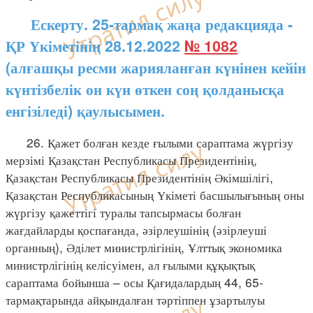
Ескерту. 25-тармақ жаңа редакцияда -
ҚР Үкіметінің 28.12.2022
№ 1082
(алғашқы ресми жарияланған күнінен кейін
күнтізбелік он күн өткен соң қолданысқа
енгізіледі) қаулысымен.
26. Қажет болған кезде ғылыми сараптама жүргізу
мерзімі Қазақстан Республикасы Президентінің,
Қазақстан Республикасы Президентінің Әкімшілігі,
Қазақстан Республикасының Үкіметі басшылығының оны
жүргізу қажеттігі туралы тапсырмасы болған
жағдайларды қоспағанда, әзірлеушінің (әзірлеуші
органның), Әділет министрлігінің, Ұлттық экономика
министрлігінің келісуімен, ал ғылыми құқықтық
сараптама бойынша – осы Қағидалардың 44, 65-
тармақтарында айқындалған тәртіппен ұзартылуы