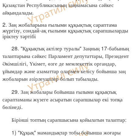
Қазақстан Республикасының заңнамасына сәйкес
айқындалады.
2. Заң жобаларына ғылыми құқықтық сараптама
жүргізу, сондай-ақ ғылыми құқықтық сарапшыларды
іріктеу тәртібі
28. "Құқықтық актілер туралы" Заңның 17-бабының
талаптарына сәйкес Парламент депутаттары, Президент
Әкімшілігі, Үкімет, өзге де мемлекеттік органдар,
ұйымдар және азаматтар олармен келісу бойынша заң
жобаларын әзірлеушілер болып табылады.
29. Заң жобалары бойынша ғылыми құқықтық
сараптаманы жүзеге асыратын сарапшылар екі топқа
бөлінеді.
Бірінші топтың сарапшысына қойылатын талаптар:
1) "Құқық" мамандықтар тобы бойынша жоғары