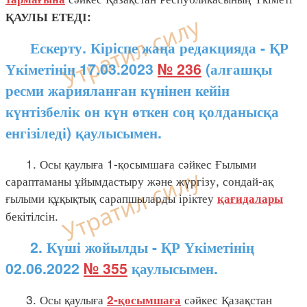
ҚАУЛЫ ЕТЕДІ:
Ескерту. Кіріспе жаңа редакцияда - ҚР
Үкіметінің 17.03.2023
№ 236
(алғашқы
ресми жарияланған күнінен кейін
күнтізбелік он күн өткен соң қолданысқа
енгізіледі) қаулысымен.
1. Осы қаулыға 1-қосымшаға сәйкес Ғылыми
сараптаманы ұйымдастыру және жүргізу, сондай-ақ
ғылыми құқықтық сарапшыларды іріктеу
қағидалары
бекітілсін.
2. Күші жойылды - ҚР Үкіметінің
02.06.2022
№ 355
қаулысымен.
3. Осы қаулыға
сәйкес Қазақстан
2-қосымшаға