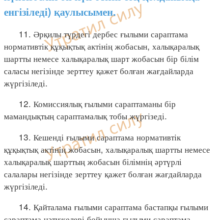
енгізіледі) қаулысымен.
11. Әрқилы түрдегі дербес ғылыми сараптама
нормативтік құқықтық актінің жобасын, халықаралық
шартты немесе халықаралық шарт жобасын бір білім
саласы негізінде зерттеу қажет болған жағдайларда
жүргізіледі.
12. Комиссиялық ғылыми сараптаманы бір
мамандықтың сараптамалық тобы жүргізеді.
13. Кешенді ғылыми сараптама нормативтік
құқықтық актінің жобасын, халықаралық шартты немесе
халықаралық шарттың жобасын білімнің әртүрлі
салалары негізінде зерттеу қажет болған жағдайларда
жүргізіледі.
14. Қайталама ғылыми сараптама бастапқы ғылыми
сараптама нәтижелері бойынша ғылыми сараптама