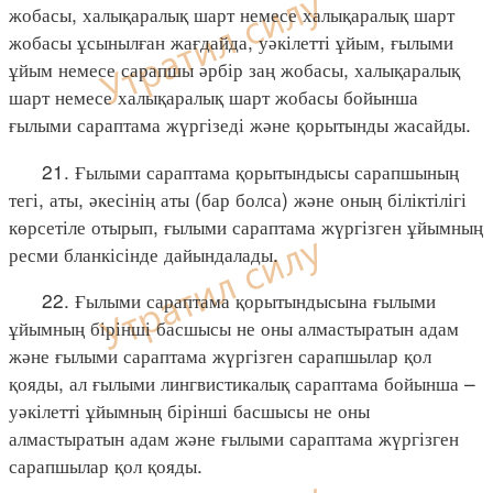
жобасы, халықаралық шарт немесе халықаралық шарт
жобасы ұсынылған жағдайда, уәкілетті ұйым, ғылыми
ұйым немесе сарапшы әрбір заң жобасы, халықаралық
шарт немесе халықаралық шарт жобасы бойынша
ғылыми сараптама жүргізеді және қорытынды жасайды.
21. Ғылыми сараптама қорытындысы сарапшының
тегі, аты, әкесінің аты (бар болса) және оның біліктілігі
көрсетіле отырып, ғылыми сараптама жүргізген ұйымның
ресми бланкісінде дайындалады.
22. Ғылыми сараптама қорытындысына ғылыми
ұйымның бірінші басшысы не оны алмастыратын адам
және ғылыми сараптама жүргізген сарапшылар қол
қояды, ал ғылыми лингвистикалық сараптама бойынша –
уәкілетті ұйымның бірінші басшысы не оны
алмастыратын адам және ғылыми сараптама жүргізген
сарапшылар қол қояды.