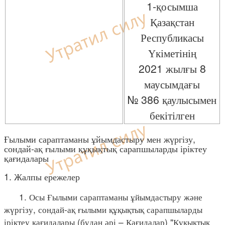
1-қосымша
Қазақстан
Республикасы
Үкіметінің
2021 жылғы 8
маусымдағы
№ 386 қаулысымен
бекітілген
Ғылыми сараптаманы ұйымдастыру мен жүргізу,
сондай-ақ ғылыми құқықтық сарапшыларды іріктеу
қағидалары
1. Жалпы ережелер
1. Осы Ғылыми сараптаманы ұйымдастыру және
жүргізу, сондай-ақ ғылыми құқықтық сарапшыларды
іріктеу қағидалары (бұдан әрі – Қағидалар) "Құқықтық