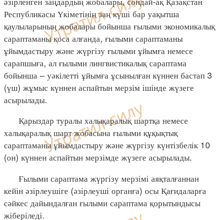
әзірленген заңдардың жобалары, сондай-ақ Қазақстан
Республикасы Үкіметінің заң күші бар уақытша
қаулыларының жобалары бойынша ғылыми экономикалық
сараптаманы қоса алғанда, ғылыми сараптаманы
ұйымдастыру және жүргізу ғылыми ұйымға немесе
сарапшыға, ал ғылыми лингвистикалық сараптама
бойынша – уәкілетті ұйымға ұсынылған күннен бастап 3
(үш) жұмыс күннен аспайтын мерзім ішінде жүзеге
асырылады.
Қарыздар туралы халықаралық шартқа немесе
халықаралық шарт жобасына ғылыми құқықтық
сараптаманы ұйымдастыру және жүргізу күнтізбелік 10
(он) күннен аспайтын мерзімде жүзеге асырылады.
Ғылыми сараптама жүргізу мерзімі аяқталғаннан
кейін әзірлеушіге (әзірлеуші органға) осы Қағидаларға
сәйкес дайындалған ғылыми сараптама қорытындысы
жіберіледі.