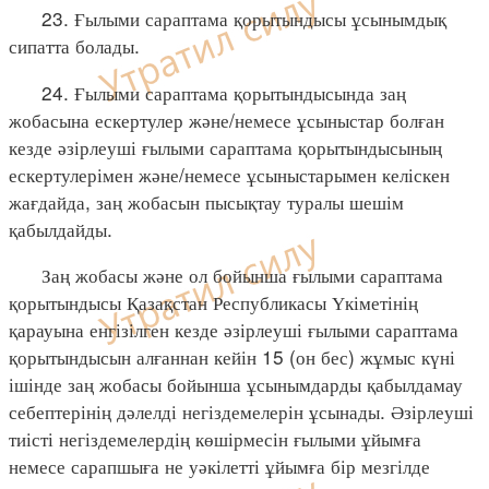
23. Ғылыми сараптама қорытындысы ұсынымдық
сипатта болады.
24. Ғылыми сараптама қорытындысында заң
жобасына ескертулер және/немесе ұсыныстар болған
кезде әзірлеуші ғылыми сараптама қорытындысының
ескертулерімен және/немесе ұсыныстарымен келіскен
жағдайда, заң жобасын пысықтау туралы шешім
қабылдайды.
Заң жобасы және ол бойынша ғылыми сараптама
қорытындысы Қазақстан Республикасы Үкіметінің
қарауына енгізілген кезде әзірлеуші ғылыми сараптама
қорытындысын алғаннан кейін 15 (он бес) жұмыс күні
ішінде заң жобасы бойынша ұсынымдарды қабылдамау
себептерінің дәлелді негіздемелерін ұсынады. Әзірлеуші
тиісті негіздемелердің көшірмесін ғылыми ұйымға
немесе сарапшыға не уәкілетті ұйымға бір мезгілде