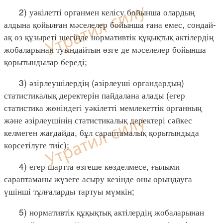
2) уәкілетті органмен келісу бойынша олардың
алдына қойылған мәселелер бойынша ғана емес, сондай-
ақ өз құзыреті шегінде нормативтік құқықтық актілердің
жобаларынан туындайтын өзге де мәселелер бойынша
қорытындылар береді;
3) әзірлеушілердің (әзірлеуші органдардың)
статистикалық деректерін пайдалана алады (егер
статистика жөніндегі уәкілетті мемлекеттік органның
және әзірлеушінің статистикалық деректері сәйкес
келмеген жағдайда, бұл сараптамалық қорытындыда
көрсетілуге тиіс);
4) егер шартта өзгеше көзделмесе, ғылыми
сараптаманы жүзеге асыру кезінде оны орындауға
үшінші тұлғаларды тартуы мүмкін;
5) нормативтік құқықтық актілердің жобаларынан