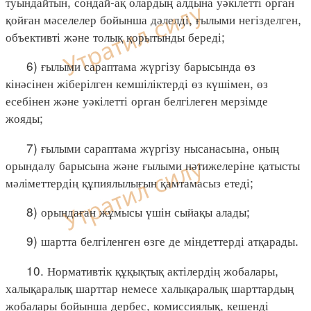
туындайтын, сондай-ақ олардың алдына уәкілетті орган
қойған мәселелер бойынша дәлелді, ғылыми негізделген,
объективті және толық қорытынды береді;
6) ғылыми сараптама жүргізу барысында өз
кінәсінен жіберілген кемшіліктерді өз күшімен, өз
есебінен және уәкілетті орган белгілеген мерзімде
жояды;
7) ғылыми сараптама жүргізу нысанасына, оның
орындалу барысына және ғылыми нәтижелеріне қатысты
мәліметтердің құпиялылығын қамтамасыз етеді;
8) орындаған жұмысы үшін сыйақы алады;
9) шартта белгіленген өзге де міндеттерді атқарады.
10. Нормативтік құқықтық актілердің жобалары,
халықаралық шарттар немесе халықаралық шарттардың
жобалары бойынша дербес, комиссиялық, кешенді