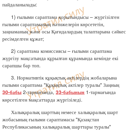
пайдаланылады:
1) ғылыми сараптама қорытындысы – жүргізілген
ғылыми сараптаманың нәтижелерін көрсететін,
заңнаманың және осы Қағидалардың талаптарына сәйкес
ресімделген құжат;
2) сараптама комиссиясы – ғылыми сараптама
жүргізу мақсатында құрылған құрамында кемінде екі
сарапшы бар топ.
3. Нормативтік құқықтық актілердің жобаларына
ғылыми сараптама "Құқықтық актілер туралы" Заңның
2-тармағында,
1-тармағында
30-бабы
33-бабының
көрсетілген мақсаттарда жүргізіледі.
Халықаралық шарттың немесе халықаралық шарт
жобасының ғылыми сараптамасы "Қазақстан
Республикасының халықаралық шарттары туралы"