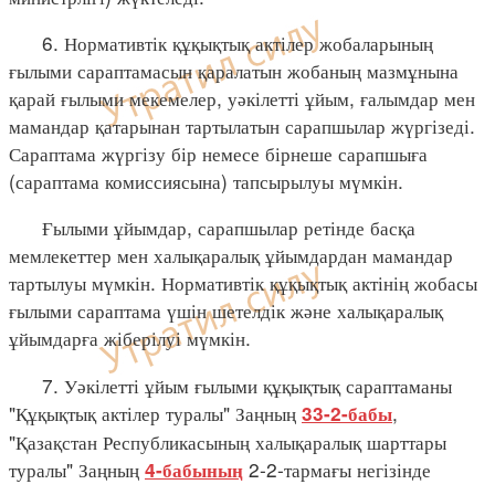
6. Нормативтік құқықтық актілер жобаларының
ғылыми сараптамасын қаралатын жобаның мазмұнына
қарай ғылыми мекемелер, уәкілетті ұйым, ғалымдар мен
мамандар қатарынан тартылатын сарапшылар жүргізеді.
Сараптама жүргізу бір немесе бірнеше сарапшыға
(сараптама комиссиясына) тапсырылуы мүмкін.
Ғылыми ұйымдар, сарапшылар ретінде басқа
мемлекеттер мен халықаралық ұйымдардан мамандар
тартылуы мүмкін. Нормативтік құқықтық актінің жобасы
ғылыми сараптама үшін шетелдік және халықаралық
ұйымдарға жіберілуі мүмкін.
7. Уәкілетті ұйым ғылыми құқықтық сараптаманы
"Құқықтық актілер туралы" Заңның
,
33-2-бабы
"Қазақстан Республикасының халықаралық шарттары
туралы" Заңның
2-2-тармағы негізінде
4-бабының