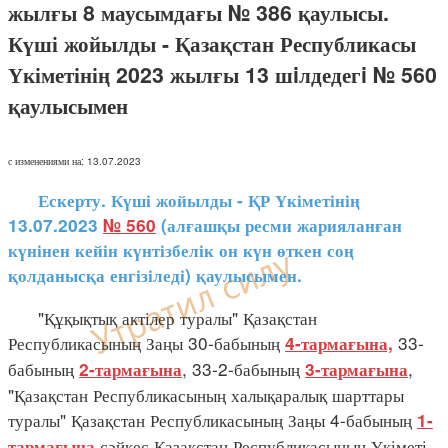
жылғы 8 маусымдағы № 386 қаулысы.
Күші жойылды - Қазақстан Республикасы
Үкіметінің 2023 жылғы 13 шiлдедегi № 560
қаулысымен
с изменениями на: 13.07.2023
Ескерту. Күші жойылды - ҚР Үкіметінің
13.07.2023
№ 560
(алғашқы ресми жарияланған
күнінен кейін күнтізбелік он күн өткен соң
қолданысқа енгізіледі) қаулысымен.
"Құқықтық актілер туралы" Қазақстан
Республикасының Заңы 30-бабының
33-
4-тармағына,
бабының
, 33-2-бабының
,
2-тармағына
3-тармағына
"Қазақстан Республикасының халықаралық шарттары
туралы" Қазақстан Республикасының Заңы 4-бабының
1-
сәйкес Қазақстан Республикасының Үкіметі
тармағына