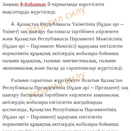
Заңның
3-тармағында көрсетілген
4-бабының
мақсаттарда жүргізіледі.
4. Қазақстан Республикасы Үкіметінің (бұдан әрі –
Үкімет) заң шығару бастамасы тәртібімен әзірленген
және Қазақстан Республикасы Парламенті Мәжілісінің
(бұдан әрі – Парламент Мәжілісі) қарауына енгізілетін
нормативтік құқықтық актілердің жобалары бойынша
ғылыми құқықтық, ғылыми лингвистикалық, ғылыми
экономикалық және басқа да сараптамалар жүргізіледі.
Ғылыми сараптама жүргізбеуге болатын Қазақстан
Республикасы Президентінің (бұдан әрі – Президент) заң
шығару бастамасы тәртібімен әзірленген заңнамалық
актілердің жобалары енгізілетін жағдайларды
қоспағанда, Қазақстан Республикасы Парламентінің
(бұдан әрі – Парламент) қарауына енгізілетін
нормативтік құқықтық актілердің жобалары бойынша
олар реттейтін қоғамдық қатынастарға қарай ғылыми