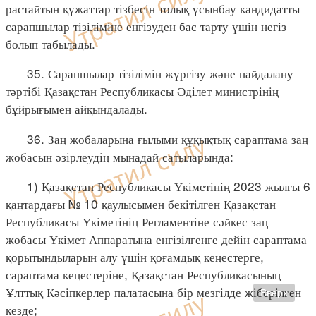
растайтын құжаттар тізбесін толық ұсынбау кандидатты
сарапшылар тізіліміне енгізуден бас тарту үшін негіз
болып табылады.
35. Сарапшылар тізілімін жүргізу және пайдалану
тәртібі Қазақстан Республикасы Әділет министрінің
бұйрығымен айқындалады.
36. Заң жобаларына ғылыми құқықтық сараптама заң
жобасын әзірлеудің мынадай сатыларында:
1) Қазақстан Республикасы Үкіметінің 2023 жылғы 6
қаңтардағы № 10 қаулысымен бекітілген Қазақстан
Республикасы Үкіметінің Регламентіне сәйкес заң
жобасы Үкімет Аппаратына енгізілгенге дейін сараптама
қорытындыларын алу үшін қоғамдық кеңестерге,
сараптама кеңестеріне, Қазақстан Республикасының
Ұлттық Кәсіпкерлер палатасына бір мезгілде жіберілген
Вверх
кезде;