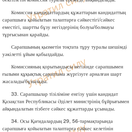
Комиссия кандидаттардың құжаттарын кандидаттың
сарапшыға қойылатын талаптарға сәйкестігі/сәйкес
еместігі, шартты бұзу негіздерінің болуы/болмауы
тұрғысынан қарайды.
Сарапшының қызметін тоқтата тұру туралы шешімді
уәкілетті ұйым қабылдайды.
Комиссияның қорытындысы негізінде сарапшымен
ғылыми құқықтық сараптама жүргізуге арналған шарт
жасалады/бұзылады.
33. Сарапшылар тізіліміне енгізу үшін кандидат
Қазақстан Республикасы Әділет министрінің бұйрығымен
айқындалатын тізбеге сәйкес құжаттарды ұсынады.
34. Осы Қағидалардың 29, 56-тармақтарында
сарапшыға қойылатын талаптарға сәйкес келетінін