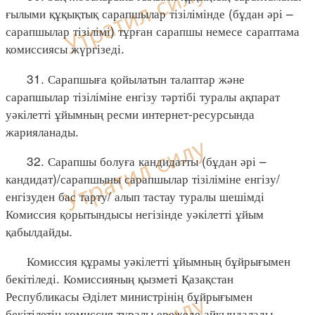
ғылыми құқықтық сарапшылар тізілімінде (бұдан әрі –
сарапшылар тізілімі) тұрған сарапшы немесе сараптама
комиссиясы жүргізеді.
31. Сарапшыға қойылатын талаптар және
сарапшылар тізіліміне енгізу тәртібі туралы ақпарат
уәкілетті ұйымның ресми интернет-ресурсында
жарияланады.
32. Сарапшы болуға кандидатты (бұдан әрі –
кандидат)/сарапшыны сарапшылар тізіліміне енгізу/
енгізуден бас тарту/ алып тастау туралы шешімді
Комиссия қорытындысы негізінде уәкілетті ұйым
қабылдайды.
Комиссия құрамы уәкілетті ұйымның бұйрығымен
бекітіледі. Комиссияның қызметі Қазақстан
Республикасы Әділет министрінің бұйрығымен
бекітілетін комиссия туралы ережеде айқындалады.