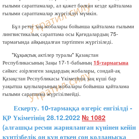
ғылыми сараптамалар, ал қажет болған кезде қайталама
ғылыми сараптамалар жүргізілуі мүмкін.
Бұл ретте заң жобалары бойынша қайталама ғылыми
лингвистикалық сараптама осы Қағидалардың 75-
тармағында айқындалған тәртіппен жүргізіледі.
"Құқықтық актілер туралы" Қазақстан
Республикасының Заңы 17-1-бабының
15-тармағына
сәйкес әзірленген заңдардың жобалары, сондай-ақ
Қазақстан Республикасы Үкіметінің заң күші бар
уақытша қаулыларының жобалары бойынша қайталама
ғылыми сараптама жүргізілмейді.
Ескерту. 10-тармаққа өзгеріс енгізілді -
ҚР Үкіметінің 28.12.2022
№ 1082
(алғашқы ресми жарияланған күнінен кейін
күнтізбелік он күн өткен соң қолданысқа