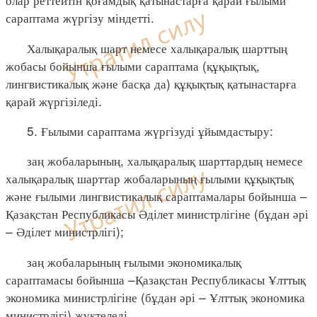
сараптама жүргізу міндетті.
Халықаралық шарт немесе халықаралық шарттың
жобасы бойынша ғылыми сараптама (құқықтық,
лингвистикалық және басқа да) құқықтық қатынастарға
қарай жүргізіледі.
5. Ғылыми сараптама жүргізуді ұйымдастыру:
заң жобаларының, халықаралық шарттардың немесе
халықаралық шарттар жобаларының ғылыми құқықтық
және ғылыми лингвистикалық сараптамалары бойынша –
Қазақстан Республикасы Әділет министрлігіне (бұдан әрі
– Әділет министрлігі);
заң жобаларының ғылыми экономикалық
сараптамасы бойынша –Қазақстан Республикасы Ұлттық
экономика министрлігіне (бұдан әрі – Ұлттық экономика
министрлігі) жүктеледі.