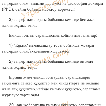
заңгерлік білім, ғылыми дәрежесі не философия докторы
(PhD), бейіні бойынша доктор дәрежесі;
2) заңгер мамандығы бойынша кемінде бес жыл
жалпы жұмыс өтілі.
Екінші топтың сарапшысына қойылатын талаптар:
1) "Құқық" мамандықтар тобы бойынша жоғары
заңгерлік білім/академиялық дәрежесі;
2) заңгер мамандығы бойынша кемінде он жыл
жалпы жұмыс өтілі.
Бірінші және екінші топтардың сарапшылары
заңнамаға сәйкес құқықтар мен міндеттерге ие болады
және тең құқықтық негізде ғылыми құқықтық сараптама
жүргізуге тартылады.
30. Заң жобаларына ғылыми құқықтық сараптаманы