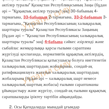
актілер туралы" Қазақстан Республикасының Заңы (бұдан
әрі – "Құқықтық актілер туралы" заң) 30-бабының 4-
тармағына,
2-тармағына,
3-
33-бабының
33-2-бабының
тармағына, "Қазақстан Республикасының халықаралық
шарттары туралы" Қазақстан Республикасы Заңының
(бұдан әрі – "Қазақстан Республикасының халықаралық
шарттары туралы" заң)
сәйкес әзірленді және
4-бабына
сыбайлас жемқорлыққа қарсы ғылыми сараптама
жүргізуді қоспағанда, нормативтік құқықтық актілердің,
Қазақстан Республикасы қатысушысы болуға ниеттенетін
халықаралық шарттардың жобаларына, сондай-ақ
ратификациялауға жататын халықаралық шарттардың
жобаларына (бұдан әрі – халықаралық шарт немесе
халықаралық шарттың жобасы) ғылыми сараптаманы
ұйымдастыру және жүргізу, сондай-ақ ғылыми құқықтық
сарапшыларды іріктеу тәртібін айқындайды.
2. Осы Қағидаларда мынадай ұғымдар