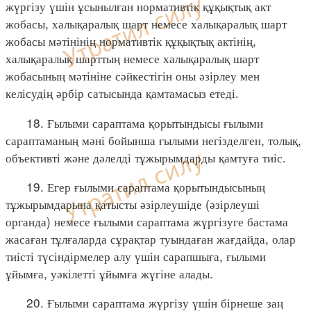
жүргізу үшін ұсынылған нормативтік құқықтық акт
жобасы, халықаралық шарт немесе халықаралық шарт
жобасы мәтінінің нормативтік құқықтық актінің,
халықаралық шарттың немесе халықаралық шарт
жобасының мәтініне сәйкестігін оны әзірлеу мен
келісудің әрбір сатысында қамтамасыз етеді.
18. Ғылыми сараптама қорытындысы ғылыми
сараптаманың мәні бойынша ғылыми негізделген, толық,
объективті және дәлелді тұжырымдарды қамтуға тиіс.
19. Егер ғылыми сараптама қорытындысының
тұжырымдарына қатысты әзірлеушіде (әзірлеуші
органда) немесе ғылыми сараптама жүргізуге бастама
жасаған тұлғаларда сұрақтар туындаған жағдайда, олар
тиісті түсіндірмелер алу үшін сарапшыға, ғылыми
ұйымға, уәкілетті ұйымға жүгіне алады.
20. Ғылыми сараптама жүргізу үшін бірнеше заң