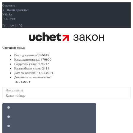
О проекте
Наши проекты:
Учёт.kz
ПОБ.Учёт
Рус
|
Қаз
|
Eng
Состояние базы:
Всего документов:
355649
На казахском языке:
176600
На русском языке:
176917
На английском языке:
2131
Дата обновления:
16.01.2024
Документы по состоянию на:
16.01.2024
Документы
Қазақ тілінде