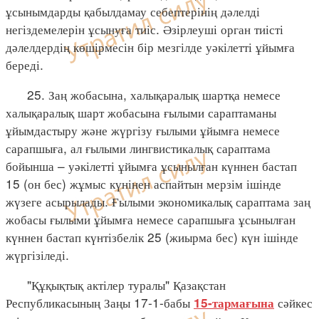
ұсынымдарды қабылдамау себептерінің дәлелді
негіздемелерін ұсынуға тиіс. Әзірлеуші орган тиісті
дәлелдердің көшірмесін бір мезгілде уәкілетті ұйымға
береді.
25. Заң жобасына, халықаралық шартқа немесе
халықаралық шарт жобасына ғылыми сараптаманы
ұйымдастыру және жүргізу ғылыми ұйымға немесе
сарапшыға, ал ғылыми лингвистикалық сараптама
бойынша – уәкілетті ұйымға ұсынылған күннен бастап
15 (он бес) жұмыс күнінен аспайтын мерзім ішінде
жүзеге асырылады. Ғылыми экономикалық сараптама заң
жобасы ғылыми ұйымға немесе сарапшыға ұсынылған
күннен бастап күнтізбелік 25 (жиырма бес) күн ішінде
жүргізіледі.
"Құқықтық актілер туралы" Қазақстан
Республикасының Заңы 17-1-бабы
сәйкес
15-тармағына