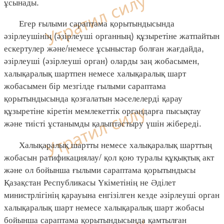
ұсынады.
Егер ғылыми сараптама қорытындысында
әзірлеушінің (әзірлеуші органның) құзыретіне жатпайтын
ескертулер және/немесе ұсыныстар болған жағдайда,
әзірлеуші (әзірлеуші орган) оларды заң жобасымен,
халықаралық шартпен немесе халықаралық шарт
жобасымен бір мезгілде ғылыми сараптама
қорытындысында қозғалатын мәселелерді қарау
құзыретіне кіретін мемлекеттік органдарға пысықтау
және тиісті ұстанымды қалыптастыру үшін жібереді.
Халықаралық шартты немесе халықаралық шарттың
жобасын ратификациялау/ қол қою туралы құқықтық акт
және ол бойынша ғылыми сараптама қорытындысы
Қазақстан Республикасы Үкіметінің не Әділет
министрлігінің қарауына енгізілген кезде әзірлеуші орган
халықаралық шарт немесе халықаралық шарт жобасы
бойынша сараптама қорытындысында қамтылған