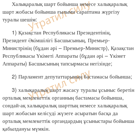
Халықаралық шарт бойынша немесе халықаралық
шарт жобасы бойынша ғылыми сараптама жүргізу
туралы шешім:
1) Қазақстан Республикасы Президентінің,
Президент Әкімшілігі Басшысының, Премьер-
Министрінің (бұдан әрі – Премьер-Министр), Қазақстан
Республикасы Үкіметі Аппараты (бұдан әрі – Үкімет
Аппараты) Басшысының тапсырмасы негізінде;
2) Парламент депутаттарының бастамасы бойынша;
3) халықаралық шарт жасасу туралы ұсыныс беретін
орталық мемлекеттік органның бастамасы бойынша,
сондай-ақ халықаралық шарттың немесе халықаралық
шарт жобасын келісуді жүзеге асыратын басқа да
орталық мемлекеттік органдардың ұсыныстары бойынша
қабылдануы мүмкін.