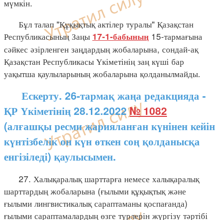
мүмкін.
Бұл талап "Құқықтық актілер туралы" Қазақстан
Республикасының Заңы
15-тармағына
17-1-бабының
сәйкес әзірленген заңдардың жобаларына, сондай-ақ
Қазақстан Республикасы Үкіметінің заң күші бар
уақытша қаулыларының жобаларына қолданылмайды.
Ескерту. 26-тармақ жаңа редакцияда -
ҚР Үкіметінің 28.12.2022
№ 1082
(алғашқы ресми жарияланған күнінен кейін
күнтізбелік он күн өткен соң қолданысқа
енгізіледі) қаулысымен.
27. Халықаралық шарттарға немесе халықаралық
шарттардың жобаларына (ғылыми құқықтық және
ғылыми лингвистикалық сараптаманы қоспағанда)
ғылыми сараптамалардың өзге түрлерін жүргізу тәртібі