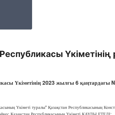
Республикасы Үкіметінің 
икасы Үкіметінің 2023 жылғы 6 қаңтардағы 
сының Үкіметі туралы" Қазақстан Республикасының Конс
әйкес Қазақстан Республикасының Үкіметі ҚАУЛЫ ЕТЕДІ: