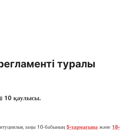
регламенті туралы
№ 10 қаулысы.
титуциялық заңы 10-бабының
және
5-тармағына
18-