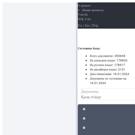
О проекте
Наши проекты:
Учёт.kz
ПОБ.Учёт
Рус
|
Қаз
|
Eng
Состояние базы:
Всего документов:
355649
На казахском языке:
176600
На русском языке:
176917
На английском языке:
2131
Дата обновления:
16.01.2024
Документы по состоянию на:
16.01.2024
Документы
Қазақ тілінде