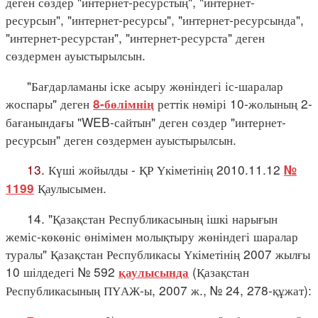
деген сөздер "интернет-ресурстың", "интернет-
ресурсын", "интернет-ресурсы", "интернет-ресурсында",
"интернет-ресурстан", "интернет-ресурста" деген
сөздермен ауыстырылсын.
"Бағдарламаны іске асыру жөніндегі іс-шаралар
жоспары" деген
реттік нөмірі 10-жолының 2-
8-бөлімнің
бағанындағы "WEB-сайтын" деген сөздер "интернет-
ресурсын" деген сөздермен ауыстырылсын.
13.
Күші жойылды - ҚР Үкіметінің 2010.11.12
№
Қаулысымен.
1199
14. "Қазақстан Республикасының ішкі нарығын
жеміс-көкөніс өнімімен молықтыру жөніндегі шаралар
туралы" Қазақстан Республикасы Үкіметінің 2007 жылғы
10 шілдедегі № 592
(Қазақстан
қаулысында
Республикасының ПҮАЖ-ы, 2007 ж., № 24, 278-құжат):