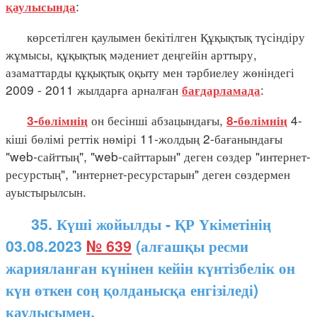
:
қаулысында
көрсетілген қаулымен бекітілген Құқықтық түсіндіру
жұмысы, құқықтық мәдениет деңгейін арттыру,
азаматтарды құқықтық оқыту мен тәрбиелеу жөніндегі
2009 - 2011 жылдарға арналған
:
бағдарламада
он бесінші абзацындағы,
4-
3-бөлімнің
8-бөлімнің
кіші бөлімі реттік нөмірі 11-жолдың 2-бағанындағы
"web-сайттың", "web-сайттарын" деген сөздер "интернет-
ресурстың", "интернет-ресурстарын" деген сөздермен
ауыстырылсын.
35. Күші жойылды - ҚР Үкіметінің
03.08.2023
№ 639
(алғашқы ресми
жарияланған күнінен кейін күнтізбелік он
күн өткен соң қолданысқа енгізіледі)
қаулысымен.