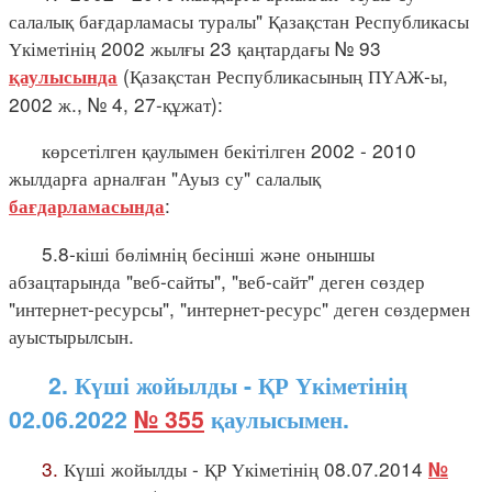
салалық бағдарламасы туралы" Қазақстан Республикасы
Үкіметінің 2002 жылғы 23 қаңтардағы № 93
(Қазақстан Республикасының ПҮАЖ-ы,
қаулысында
2002 ж., № 4, 27-құжат):
көрсетілген қаулымен бекітілген 2002 - 2010
жылдарға арналған "Ауыз су" салалық
:
бағдарламасында
5.8-кіші бөлімнің бесінші және оныншы
абзацтарында "веб-сайты", "веб-сайт" деген сөздер
"интернет-ресурсы", "интернет-ресурс" деген сөздермен
ауыстырылсын.
2. Күші жойылды - ҚР Үкіметінің
02.06.2022
№ 355
қаулысымен.
3.
Күші жойылды - ҚР Үкіметінің 08.07.2014
№