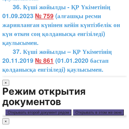
36. Күші жойылды - ҚР Үкіметінің
01.09.2023
№ 759
(алғашқы ресми
жарияланған күнінен кейін күнтізбелік он
күн өткен соң қолданысқа енгізіледі)
қаулысымен.
37. Күші жойылды – ҚР Үкіметінің
20.11.2019
№ 861
(01.01.2020 бастап
қолданысқа енгізіледі) қаулысымен.
×
Режим открытия
документов
Открывать второй документ рядом
Открывать в этом же окне
×