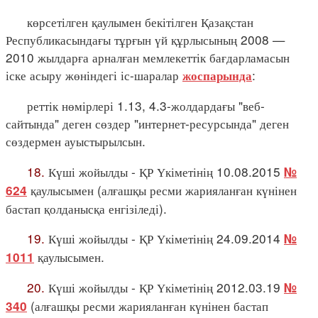
көрсетілген қаулымен бекітілген Қазақстан
Республикасындағы тұрғын үй құрлысының 2008 —
2010 жылдарға арналған мемлекеттік бағдарламасын
іске асыру жөніндегі іс-шаралар
:
жоспарында
реттік нөмірлері 1.13, 4.3-жолдардағы "веб-
сайтында" деген сөздер "интернет-ресурсында" деген
сөздермен ауыстырылсын.
18.
Күші жойылды - ҚР Үкіметінің 10.08.2015
№
қаулысымен (алғашқы ресми жарияланған күнінен
624
бастап қолданысқа енгізіледі).
19.
Күші жойылды - ҚР Үкіметінің 24.09.2014
№
қаулысымен.
1011
20.
Күші жойылды - ҚР Үкіметінің 2012.03.19
№
(алғашқы ресми жарияланған күнінен бастап
340