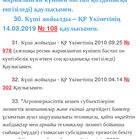
енгізіледі) қаулысымен.
30. Күші жойылды – ҚР Үкіметінің
14.03.2019
№ 108
қаулысымен.
31.
Күші жойылды - ҚР Үкіметінің 2010.09.25
№
(алғашқы ресми жарияланған күнінен бастап он
978
күнтізбелік күн өткен соң қолданысқа енгізіледі)
Қаулысымен.
32.
Күші жойылды - ҚР Үкіметінің 2010.04.14
№
Қаулысымен.
302
33. "Агроөнеркәсіптік кешен субъектілеріне
лизингтік компаниялар және екінші деңгейдегі банктер
ұсынатын ауыл шаруашылығы техникасы, қайта өңдейтін
жабдықтар мен арнайы техникалар лизингі бойынша
сыйақы (мүдде) ставкасын субсидиялау ережесін бекіту