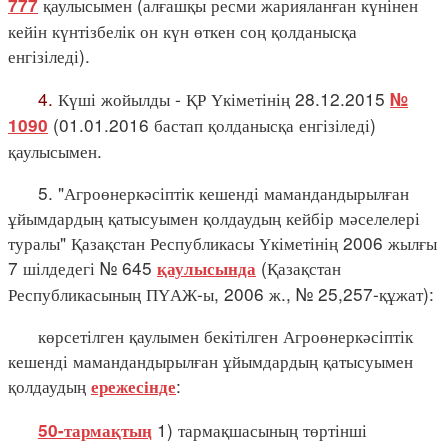
қаулысымен (алғашқы ресми жарияланған күнінен
777
кейін күнтізбелік он күн өткен соң қолданысқа
енгізіледі).
4.
Күші жойылды - ҚР Үкіметінің 28.12.2015
№
(01.01.2016 бастап қолданысқа енгізіледі)
1090
қаулысымен.
5. "Агроөнеркәсіптік кешенді мамандандырылған
ұйымдардың қатысуымен қолдаудың кейбір мәселелері
туралы" Қазақстан Республикасы Үкіметінің 2006 жылғы
7 шілдедегі № 645
(Қазақстан
қаулысында
Республикасының ПҮАЖ-ы, 2006 ж., № 25,257-құжат):
көрсетілген қаулымен бекітілген Агроөнеркәсіптік
кешенді мамандандырылған ұйымдардың қатысуымен
қолдаудың
:
ережесінде
1) тармақшасының төртінші
50-тармақтың