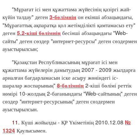
"Мұрағат ісі мен құжаттама жүйесінің қазіргі жай-
күйін талдау" деген
он екінші абзацындағы,
3-бөлімнің
"Мұрағаттық ақпаратқа қол жетімділікті қамтамасыз ету"
деген
бесінші абзацындағы "Web-
5.2-кіші бөлімнің
сайты" деген сөздер "интернет-ресурсы" деген сөздермен
ауыстырылсын;
"Қазақстан Республикасының мұрағат ісі мен
құжаттама жүйелерін дамытудың 2007 - 2009 жылдарға
арналған бағдарламасын іске асыру жөніндегі іс-
шаралар жоспарының"
2-кіші бөлімі реттік
8-бөлімнің
нөмірі 10-жолдың 2-бағанындағы "Web-сайтының" деген
сөздер "интернет-ресурсының" деген сөздермен
ауыстырылсын.
11.
Күші жойылды - ҚР Үкіметінің 2010.12.08
№
Қаулысымен.
1324