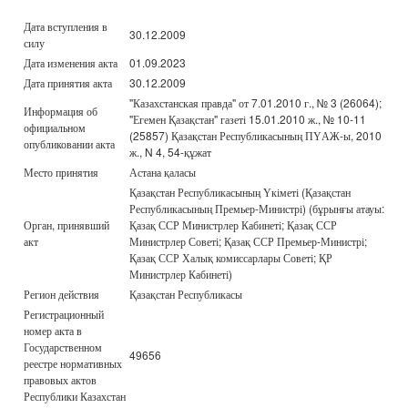
Дата вступления в
30.12.2009
силу
Дата изменения акта
01.09.2023
Дата принятия акта
30.12.2009
"Казахстанская правда" от 7.01.2010 г., № 3 (26064);
Информация об
"Егемен Қазақстан" газеті 15.01.2010 ж., № 10-11
официальном
(25857) Қазақстан Республикасының ПҮАЖ-ы, 2010
опубликовании акта
ж., N 4, 54-құжат
Место принятия
Астана қаласы
Қазақстан Республикасының Үкіметі (Қазақстан
Республикасының Премьер-Министрі) (бұрынғы атауы:
Орган, принявший
Қазақ ССР Министрлер Кабинеті; Қазақ ССР
акт
Министрлер Советі; Қазақ ССР Премьер-Министрі;
Қазақ ССР Халық комиссарлары Советі; ҚР
Министрлер Кабинеті)
Регион действия
Қазақстан Республикасы
Регистрационный
номер акта в
Государственном
49656
реестре нормативных
правовых актов
Республики Казахстан