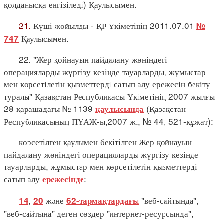
қолданысқа енгізіледі) Қаулысымен.
21.
Күші жойылды - ҚР Үкіметінің 2011.07.01
№
Қаулысымен.
747
22. "Жер қойнауын пайдалану жөніндегі
операцияларды жүргізу кезінде тауарларды, жұмыстар
мен көрсетілетін қызметтерді сатып алу ережесін бекіту
туралы" Қазақстан Республикасы Үкіметінің 2007 жылғы
28 қарашадағы № 1139
(Қазақстан
қаулысында
Республикасының ПҮАЖ-ы,2007 ж., № 44, 521-құжат):
көрсетілген қаулымен бекітілген Жер қойнауын
пайдалану жөніндегі операцияларды жүргізу кезінде
тауарларды, жұмыстар мен көрсетілетін қызметтерді
сатып алу
:
ережесінде
,
және
"веб-сайтында",
14
20
62-тармақтардағы
"веб-сайтына" деген сөздер "интернет-ресурсында",