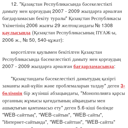
12. "Қазақстан Республикасында бәсекелестікті
дамыту мен қорғаудың 2007 - 2009 жылдарға арналған
бағдарламасын бекіту туралы" Қазақстан Республикасы
Үкіметінің 2006 жылғы 29 желтоқсандағы № 1308
(Қазақстан Республикасының ПҮАЖ-ы,
қаулысында
2006 ж., № 50, 540-құжат):
көрсетілген қаулымен бекітілген Қазақстан
Республикасында бәсекелестікті дамыту мен қорғаудың
2007 - 2009 жылдарға арналған
:
бағдарламасында
"Қазақстандағы бәсекелестікті дамытудың қазіргі
заманғы жай-күйін және проблемаларын талдау" деген
3-
бір жүзінші абзацындағы, "Монополияға қарсы
бөлімнің
органның жұмысы қағидатының айқындығы мен
ашықтығын қамтамасыз ету" деген 5.6-кіші бөлімде
"WEB-сайттың", "WEB-сайтын", "WEB-сайты",
"Интернет-сайтында", "WEB-сайттан", "WEB-сайтта"