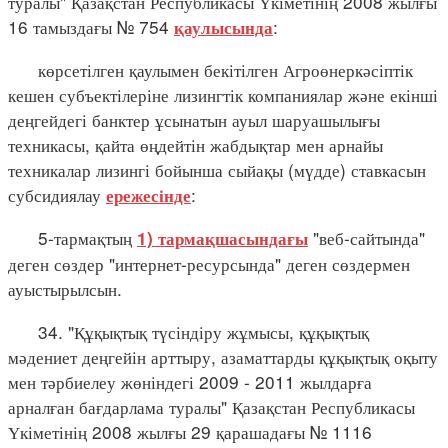
туралы" Қазақстан Республикасы Үкіметінің 2008 жылғы
16 тамыздағы № 754
:
қаулысында
көрсетілген қаулымен бекітілген Агроөнеркәсіптік
кешен субъектілеріне лизингтік компаниялар және екінші
деңгейдегі банктер ұсынатын ауыл шаруашылығы
техникасы, қайта өңдейтін жабдықтар мен арнайы
техникалар лизингі бойынша сыйақы (мүдде) ставкасын
субсидиялау
:
ережесінде
5-тармақтың
"веб-сайтында"
1) тармақшасындағы
деген сөздер "интернет-ресурсында" деген сөздермен
ауыстырылсын.
34. "Құқықтық түсіндіру жұмысы, құқықтық
мәдениет деңгейін арттыру, азаматтарды құқықтық оқыту
мен тәрбиелеу жөніндегі 2009 - 2011 жылдарға
арналған бағдарлама туралы" Қазақстан Республикасы
Үкіметінің 2008 жылғы 29 қарашадағы № 1116