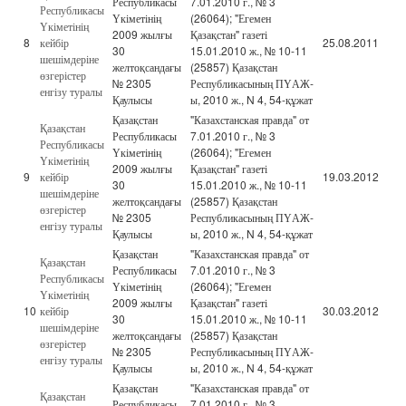
Республикасы
7.01.2010 г., № 3
Республикасы
Үкіметінің
(26064); "Егемен
Үкіметінің
2009 жылғы
Қазақстан" газеті
8
кейбір
25.08.2011
30
15.01.2010 ж., № 10-11
шешімдеріне
желтоқсандағы
(25857) Қазақстан
өзгерістер
№ 2305
Республикасының ПҮАЖ-
енгізу туралы
Қаулысы
ы, 2010 ж., N 4, 54-құжат
Қазақстан
"Казахстанская правда" от
Қазақстан
Республикасы
7.01.2010 г., № 3
Республикасы
Үкіметінің
(26064); "Егемен
Үкіметінің
2009 жылғы
Қазақстан" газеті
9
кейбір
19.03.2012
30
15.01.2010 ж., № 10-11
шешімдеріне
желтоқсандағы
(25857) Қазақстан
өзгерістер
№ 2305
Республикасының ПҮАЖ-
енгізу туралы
Қаулысы
ы, 2010 ж., N 4, 54-құжат
Қазақстан
"Казахстанская правда" от
Қазақстан
Республикасы
7.01.2010 г., № 3
Республикасы
Үкіметінің
(26064); "Егемен
Үкіметінің
2009 жылғы
Қазақстан" газеті
10
кейбір
30.03.2012
30
15.01.2010 ж., № 10-11
шешімдеріне
желтоқсандағы
(25857) Қазақстан
өзгерістер
№ 2305
Республикасының ПҮАЖ-
енгізу туралы
Қаулысы
ы, 2010 ж., N 4, 54-құжат
Қазақстан
"Казахстанская правда" от
Қазақстан
Республикасы
7.01.2010 г., № 3