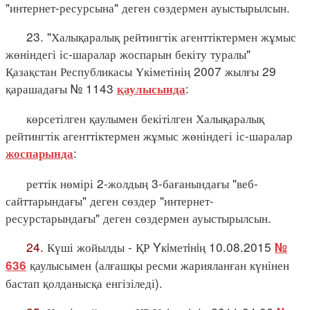
"интернет-ресурсына" деген сөздермен ауыстырылсын.
23. "Халықаралық рейтингтік агенттіктермен жұмыс
жөніндегі іс-шаралар жоспарын бекіту туралы"
Қазақстан Республикасы Үкіметінің 2007 жылғы 29
қарашадағы № 1143
:
қаулысында
көрсетілген қаулымен бекітілген Халықаралық
рейтингтік агенттіктермен жұмыс жөніндегі іс-шаралар
:
жоспарында
реттік нөмірі 2-жолдың 3-бағанындағы "веб-
сайттарындағы" деген сөздер "интернет-
ресурстарындағы" деген сөздермен ауыстырылсын.
24.
Күші жойылды - ҚР Yкiметiнiң 10.08.2015
№
қаулысымен (алғашқы ресми жарияланған күнінен
636
бастап қолданысқа енгізіледі).