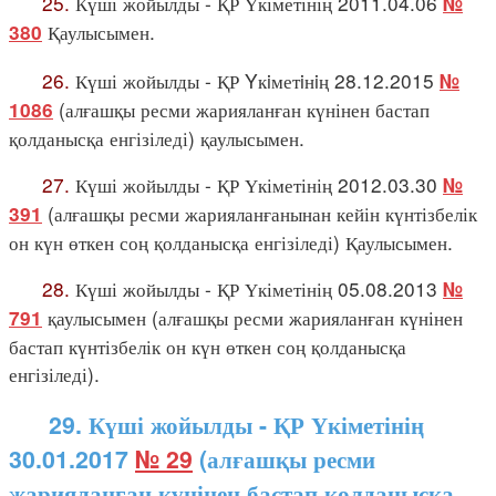
25.
Күші жойылды - ҚР Үкіметінің 2011.04.06
№
Қаулысымен.
380
26.
Күші жойылды - ҚР Yкiметiнiң 28.12.2015
№
(алғашқы ресми жарияланған күнінен бастап
1086
қолданысқа енгізіледі) қаулысымен.
27.
Күші жойылды - ҚР Үкіметінің 2012.03.30
№
(алғашқы ресми жарияланғанынан кейін күнтізбелік
391
он күн өткен соң қолданысқа енгізіледі) Қаулысымен.
28.
Күші жойылды - ҚР Үкіметінің 05.08.2013
№
қаулысымен (алғашқы ресми жарияланған күнінен
791
бастап күнтізбелік он күн өткен соң қолданысқа
енгізіледі).
29. Күші жойылды - ҚР Үкіметінің
30.01.2017
№ 29
(алғашқы ресми
жарияланған күнінен бастап қолданысқа