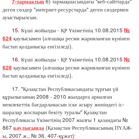
6) тармақшасындағы "веб-сайттарда"
7-тармақтың
деген сөздер "интернет-ресурстарда" деген сөздермен
ауыстырылсын.
15.
Күші жойылды - ҚР Үкіметінің 10.08.2015
№
қаулысымен (алғашқы ресми жарияланған күнінен
624
бастап қолданысқа енгізіледі).
16.
Күші жойылды - ҚР Үкіметінің 10.08.2015
№
қаулысымен (алғашқы ресми жарияланған күнінен
628
бастап қолданысқа енгізіледі).
17. "Қазақстан Республикасындағы тұрғын үй
құрылысының 2008 - 2010 жылдарға арналған
мемлекеттік бағдарламасын іске асыру жөніндегі іс-
шаралар жоспарын бекіту туралы" Қазақстан
Республикасы Үкіметінің 2007 жылғы 1 қазандағы №
867
(Қазақстан Республикасының ПҮАЖ-
қаулысында
ы, 2007 ж., № 36, 407-құжат):