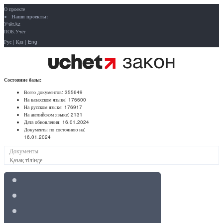
О проекте
Наши проекты:
Учёт.kz
ПОБ.Учёт
Рус
|
Қаз
|
Eng
Состояние базы:
Всего документов:
355649
На казахском языке:
176600
На русском языке:
176917
На английском языке:
2131
Дата обновления:
16.01.2024
Документы по состоянию на:
16.01.2024
Документы
Қазақ тілінде