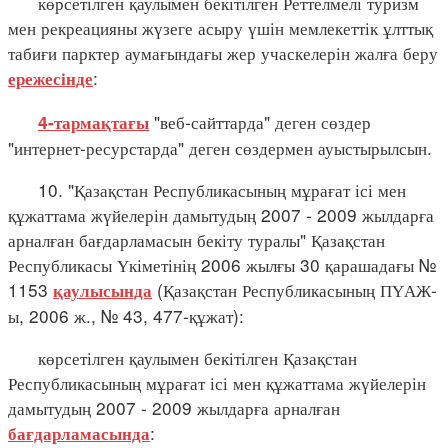
көрсетілген қаулымен бекітілген Реттелмелі туризм
мен рекреацияны жүзеге асыру үшін мемлекеттік ұлттық
табиғи парктер аумағындағы жер учаскелерін жалға беру
:
ережесінде
"веб-сайттарда" деген сөздер
4-тармақтағы
"интернет-ресурстарда" деген сөздермен ауыстырылсын.
10. "Қазақстан Республикасының мұрағат ісі мен
құжаттама жүйелерін дамытудың 2007 - 2009 жылдарға
арналған бағдарламасын бекіту туралы" Қазақстан
Республикасы Үкіметінің 2006 жылғы 30 қарашадағы №
1153
(Қазақстан Республикасының ПҮАЖ-
қаулысында
ы, 2006 ж., № 43, 477-құжат):
көрсетілген қаулымен бекітілген Қазақстан
Республикасының мұрағат ісі мен құжаттама жүйелерін
дамытудың 2007 - 2009 жылдарға арналған
:
бағдарламасында