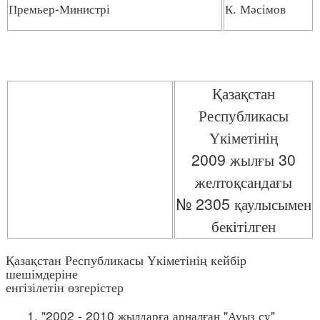
Премьер-Министрі
К. Мәсімов
Қазақстан
Республикасы
Үкіметінің
2009 жылғы 30
желтоқсандағы
№ 2305 қаулысымен
бекітілген
Қазақстан Республикасы Үкіметінің кейбір
шешімдеріне
енгізілетін өзгерістер
1. "2002 - 2010 жылдарға арналған "Ауыз су"