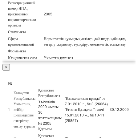
Регистрационный
номер НПА,
присвоенный
2305
нормотворческим
органом
Статус акта
Сфера
Нормативтік құқықтық актілер: дайындау, қабылдау,
правоотношений
өзгерту, жариялау, түсіндіру, мемлекеттік есепке алу
Форма акта
Юридическая сила
Үкіметтің қаулысы
×
№
Қазақстан
Қазақстан
Республикасы
Республикасы
"Казахстанская правда" от
Үкіметінің
Үкіметінің
7.01.2010 г., № 3 (26064)
2009 жылғы
1
кейбір
"Егемен Қазақстан" газеті
30.12.2009
30
шешімдеріне
15.01.2010 ж., № 10-11
желтоқсандағы
өзгерістер
(25857)
№ 2305
енгізу туралы
Қаулысы
Қазақстан