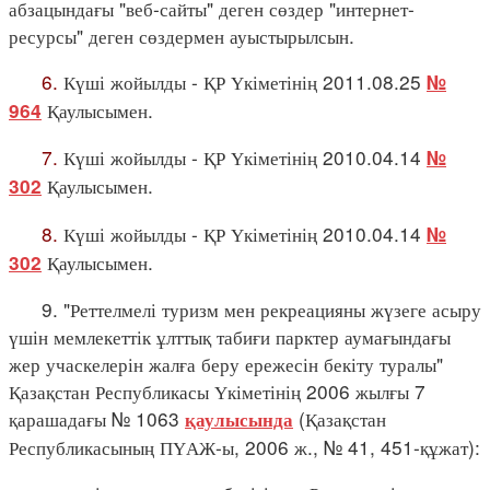
абзацындағы "веб-сайты" деген сөздер "интернет-
ресурсы" деген сөздермен ауыстырылсын.
6.
Күші жойылды - ҚР Үкіметінің 2011.08.25
№
Қаулысымен.
964
7.
Күші жойылды - ҚР Үкіметінің 2010.04.14
№
Қаулысымен.
302
8.
Күші жойылды - ҚР Үкіметінің 2010.04.14
№
Қаулысымен.
302
9. "Реттелмелі туризм мен рекреацияны жүзеге асыру
үшін мемлекеттік ұлттық табиғи парктер аумағындағы
жер учаскелерін жалға беру ережесін бекіту туралы"
Қазақстан Республикасы Үкіметінің 2006 жылғы 7
қарашадағы № 1063
(Қазақстан
қаулысында
Республикасының ПҮАЖ-ы, 2006 ж., № 41, 451-құжат):