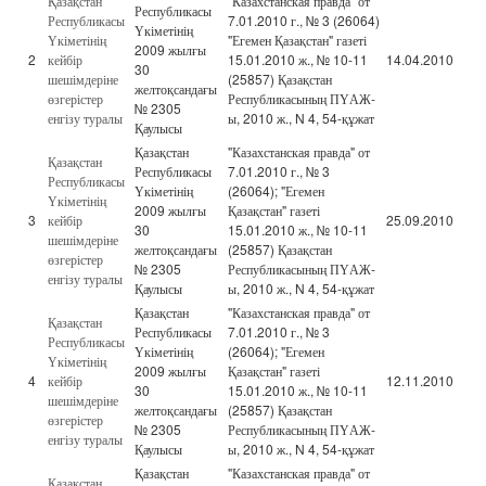
Қазақстан
"Казахстанская правда" от
Республикасы
Республикасы
7.01.2010 г., № 3 (26064)
Үкіметінің
Үкіметінің
"Егемен Қазақстан" газеті
2009 жылғы
2
кейбір
15.01.2010 ж., № 10-11
14.04.2010
30
шешімдеріне
(25857) Қазақстан
желтоқсандағы
өзгерістер
Республикасының ПҮАЖ-
№ 2305
енгізу туралы
ы, 2010 ж., N 4, 54-құжат
Қаулысы
Қазақстан
"Казахстанская правда" от
Қазақстан
Республикасы
7.01.2010 г., № 3
Республикасы
Үкіметінің
(26064); "Егемен
Үкіметінің
2009 жылғы
Қазақстан" газеті
3
кейбір
25.09.2010
30
15.01.2010 ж., № 10-11
шешімдеріне
желтоқсандағы
(25857) Қазақстан
өзгерістер
№ 2305
Республикасының ПҮАЖ-
енгізу туралы
Қаулысы
ы, 2010 ж., N 4, 54-құжат
Қазақстан
"Казахстанская правда" от
Қазақстан
Республикасы
7.01.2010 г., № 3
Республикасы
Үкіметінің
(26064); "Егемен
Үкіметінің
2009 жылғы
Қазақстан" газеті
4
кейбір
12.11.2010
30
15.01.2010 ж., № 10-11
шешімдеріне
желтоқсандағы
(25857) Қазақстан
өзгерістер
№ 2305
Республикасының ПҮАЖ-
енгізу туралы
Қаулысы
ы, 2010 ж., N 4, 54-құжат
Қазақстан
"Казахстанская правда" от
Қазақстан