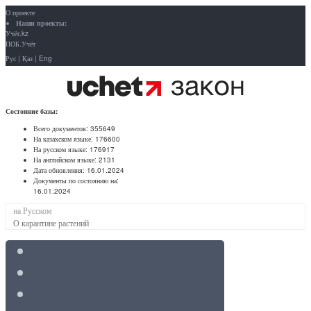
О проекте
Наши проекты:
Учёт.kz
ПОБ.Учёт
Рус
|
Қаз
|
Eng
Состояние базы:
Всего документов:
355649
На казахском языке:
176600
На русском языке:
176917
На английском языке:
2131
Дата обновления:
16.01.2024
Документы по состоянию на:
16.01.2024
на Русском
О карантине растений