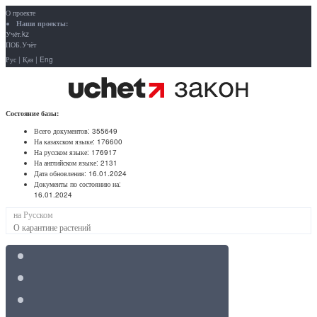
О проекте
Наши проекты:
Учёт.kz
ПОБ.Учёт
Рус
|
Қаз
|
Eng
Состояние базы:
Всего документов:
355649
На казахском языке:
176600
На русском языке:
176917
На английском языке:
2131
Дата обновления:
16.01.2024
Документы по состоянию на:
16.01.2024
на Русском
О карантине растений