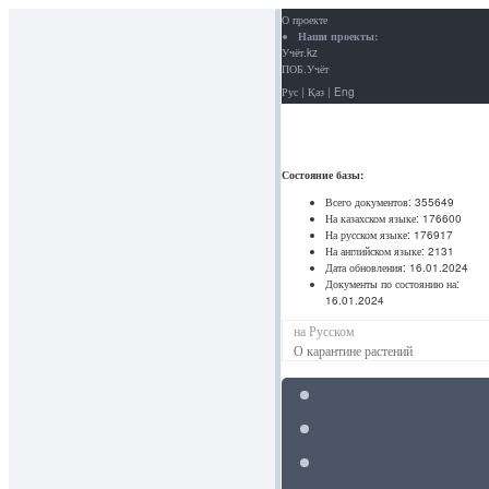
О проекте
Наши проекты:
Учёт.kz
ПОБ.Учёт
Рус
|
Қаз
|
Eng
Состояние базы:
Всего документов:
355649
На казахском языке:
176600
На русском языке:
176917
На английском языке:
2131
Дата обновления:
16.01.2024
Документы по состоянию на:
16.01.2024
на Русском
О карантине растений