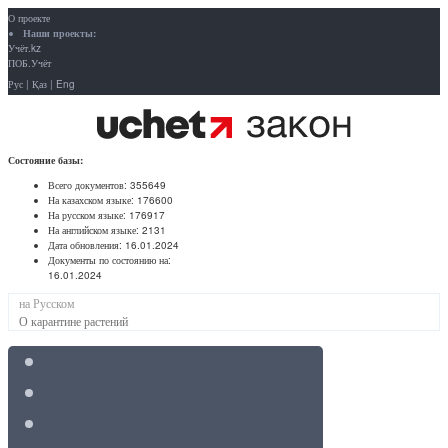
О проекте
Наши проекты:
Учёт.kz
ПОБ.Учёт
Рус
|
Қаз
|
Eng
Состояние базы:
Всего документов:
355649
На казахском языке:
176600
На русском языке:
176917
На английском языке:
2131
Дата обновления:
16.01.2024
Документы по состоянию на:
16.01.2024
на Русском
О карантине растений