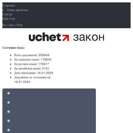
О проекте
Наши проекты:
Учёт.kz
ПОБ.Учёт
Рус
|
Қаз
|
Eng
Состояние базы:
Всего документов:
355649
На казахском языке:
176600
На русском языке:
176917
На английском языке:
2131
Дата обновления:
16.01.2024
Документы по состоянию на:
16.01.2024