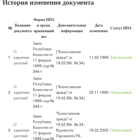
История изменения документа
Форма НПА
Название
и орган,
Дополнительная
Дата
№
Статус НПА
документа
принявший
информация
изменения
акт
Закон
Республики
О
("Казахстанская
Казахстан от
1
карантине
правда" от
11.02.1999
Действующий
11 февраля
растений
19.02.99г. № 34)
1999 года №
344-I
Закон
Республики
О
("Казахстанская
Казахстан от
2
карантине
правда" от
29.11.1999
Обновленный
11 февраля
растений
19.02.99г. № 34)
1999 года №
344-I
"Казахстанская
Закон
правда" от
Республики
О
19.02.99г. № 34;
Казахстан от
3
карантине
Ведомости
18.02.2002
Обновленный
11 февраля
растений
Парламента РК,
1999 года №