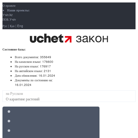
О проекте
Наши проекты:
Учёт.kz
ПОБ.Учёт
Рус
|
Қаз
|
Eng
Состояние базы:
Всего документов:
355649
На казахском языке:
176600
На русском языке:
176917
На английском языке:
2131
Дата обновления:
16.01.2024
Документы по состоянию на:
16.01.2024
на Русском
О карантине растений