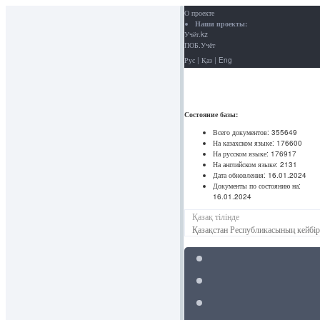
О проекте
Наши проекты:
Учёт.kz
ПОБ.Учёт
Рус
|
Қаз
|
Eng
Состояние базы:
Всего документов:
355649
На казахском языке:
176600
На русском языке:
176917
На английском языке:
2131
Дата обновления:
16.01.2024
Документы по состоянию на:
16.01.2024
Қазақ тілінде
Қазақстан Республикасының кейбір 