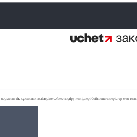
нормативтік құқықтық актілеріне сәйкестендіру нөмірлері бойынша өзгерістер мен тол