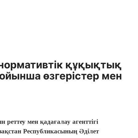
 нормативтік құқықтық
бойынша өзгерістер мен
реттеу мен қадағалау агенттігі
ақстан Республикасының Әділет