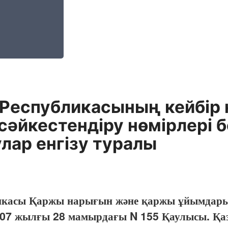
 Республикасының кейбір
 сәйкестендіру нөмірлері 
лар енгізу туралы
икасы Қаржы нарығын және қаржы ұйымдарын 
07 жылғы 28 мамырдағы N 155 Қаулысы. Қаз