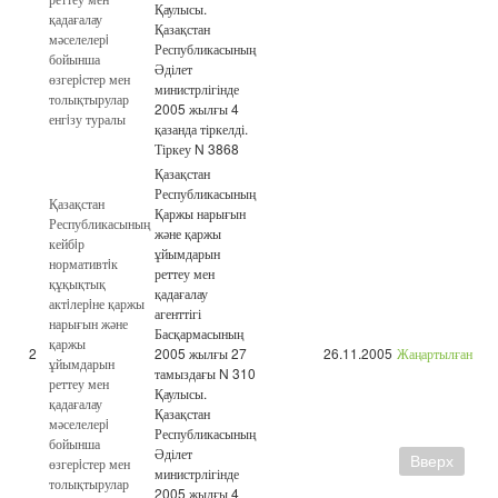
Қаулысы.
қадағалау
Қазақстан
мәселелерi
Республикасының
бойынша
Әділет
өзгерiстер мен
министрлігінде
толықтырулар
2005 жылғы 4
енгiзу туралы
қазанда тіркелді.
Тіркеу N 3868
Қазақстан
Республикасының
Қазақстан
Қаржы нарығын
Республикасының
және қаржы
кейбiр
ұйымдарын
нормативтiк
реттеу мен
құқықтық
қадағалау
актiлерiне қаржы
агенттігі
нарығын және
Басқармасының
қаржы
2
2005 жылғы 27
26.11.2005
Жаңартылған
ұйымдарын
тамыздағы N 310
реттеу мен
Қаулысы.
қадағалау
Қазақстан
мәселелерi
Республикасының
бойынша
Әділет
Вверх
өзгерiстер мен
министрлігінде
толықтырулар
2005 жылғы 4