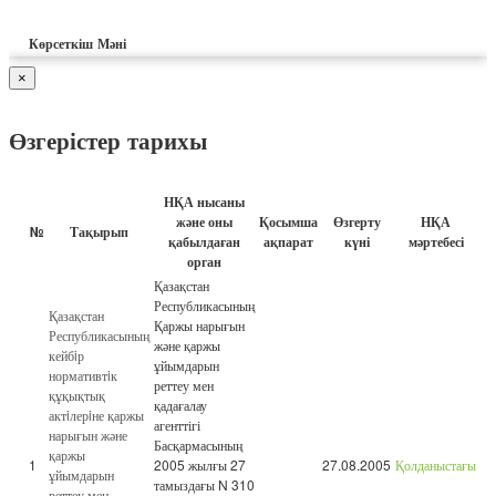
Көрсеткіш
Мәні
×
Өзгерістер тарихы
НҚА нысаны
және оны
Қосымша
Өзгерту
НҚА
№
Тақырып
қабылдаған
ақпарат
күні
мәртебесі
орган
Қазақстан
Республикасының
Қазақстан
Қаржы нарығын
Республикасының
және қаржы
кейбiр
ұйымдарын
нормативтiк
реттеу мен
құқықтық
қадағалау
актiлерiне қаржы
агенттігі
нарығын және
Басқармасының
қаржы
1
2005 жылғы 27
27.08.2005
Қолданыстағы
ұйымдарын
тамыздағы N 310
реттеу мен