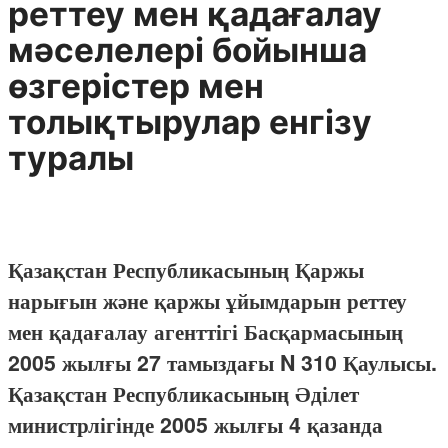
реттеу мен қадағалау
мәселелерi бойынша
өзгерiстер мен
толықтырулар енгiзу
туралы
Қазақстан Республикасының Қаржы
нарығын және қаржы ұйымдарын реттеу
мен қадағалау агенттігі Басқармасының
2005 жылғы 27 тамыздағы N 310 Қаулысы.
Қазақстан Республикасының Әділет
министрлігінде 2005 жылғы 4 қазанда