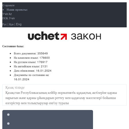
О проекте
Наши проекты:
Учёт.kz
ПОБ.Учёт
Рус
|
Қаз
|
Eng
Состояние базы:
Всего документов:
355649
На казахском языке:
176600
На русском языке:
176917
На английском языке:
2131
Дата обновления:
16.01.2024
Документы по состоянию на:
16.01.2024
Қазақ тілінде
Қазақстан Республикасының кейбiр нормативтiк құқықтық актiлерiне қаржы
нарығын және қаржы ұйымдарын реттеу мен қадағалау мәселелерi бойынша
өзгерiстер мен толықтырулар енгiзу туралы