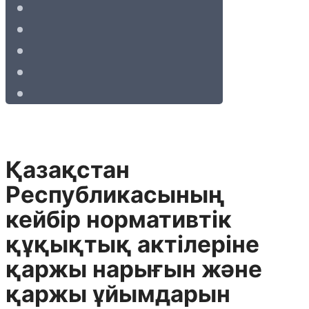
Қазақстан
Республикасының
кейбiр нормативтiк
құқықтық актiлерiне
қаржы нарығын және
қаржы ұйымдарын