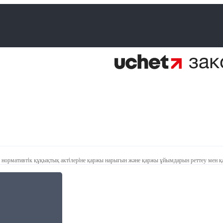
 нормативтiк құқықтық актiлерiне қаржы нарығын және қаржы ұйымдарын реттеу мен қа