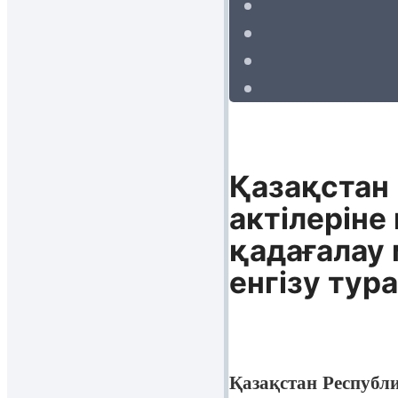
Қазақстан
актiлерiн
қадағалау
енгiзу тур
Қазақстан Республ