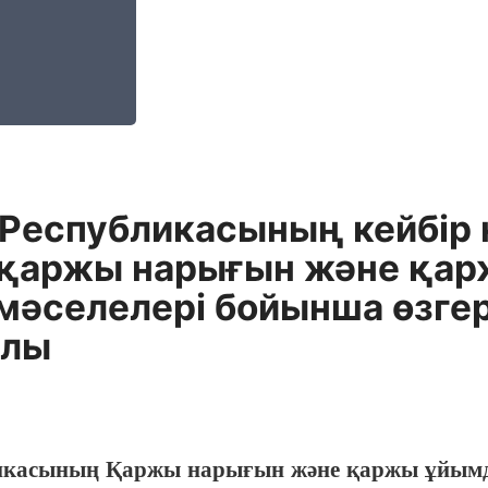
 Республикасының кейбiр
е қаржы нарығын және қа
 мәселелерi бойынша өзге
алы
икасының Қаржы нарығын және қаржы ұйымдар