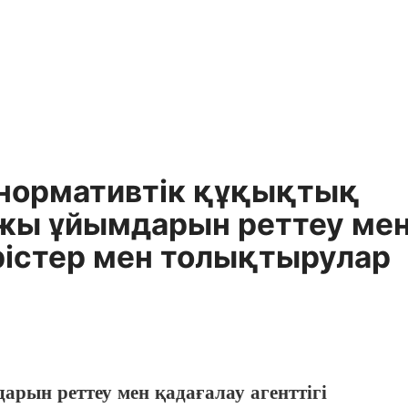
 нормативтiк құқықтық
ржы ұйымдарын реттеу ме
рiстер мен толықтырулар
ын реттеу мен қадағалау агенттігі