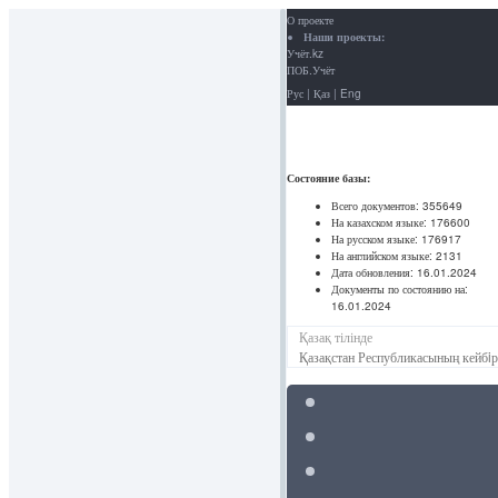
О проекте
Наши проекты:
Учёт.kz
ПОБ.Учёт
Рус
|
Қаз
|
Eng
Состояние базы:
Всего документов:
355649
На казахском языке:
176600
На русском языке:
176917
На английском языке:
2131
Дата обновления:
16.01.2024
Документы по состоянию на:
16.01.2024
Қазақ тілінде
Қазақстан Республикасының кейбiр