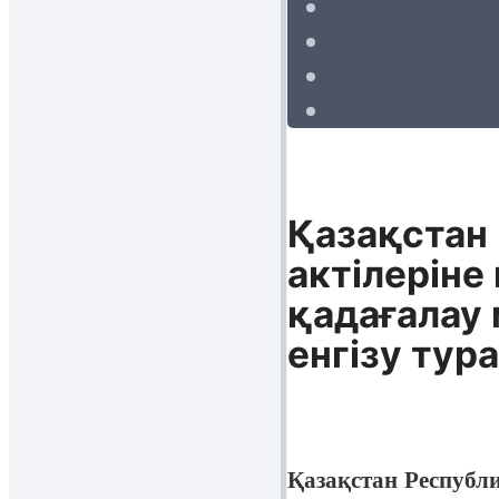
Қазақстан
актiлерiн
қадағалау
енгiзу тур
Қазақстан Республ