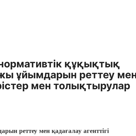
 нормативтiк құқықтық
ржы ұйымдарын реттеу ме
рiстер мен толықтырулар
ын реттеу мен қадағалау агенттігі