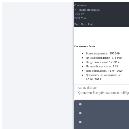
О проекте
Наши проекты:
Учёт.kz
ПОБ.Учёт
Рус
|
Қаз
|
Eng
Состояние базы:
Всего документов:
355649
На казахском языке:
176600
На русском языке:
176917
На английском языке:
2131
Дата обновления:
16.01.2024
Документы по состоянию на:
16.01.2024
Қазақ тілінде
Қазақстан Республикасының кейбiр