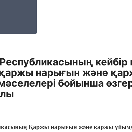
 Республикасының кейбiр
е қаржы нарығын және қа
 мәселелерi бойынша өзге
алы
икасының Қаржы нарығын және қаржы ұйымдар