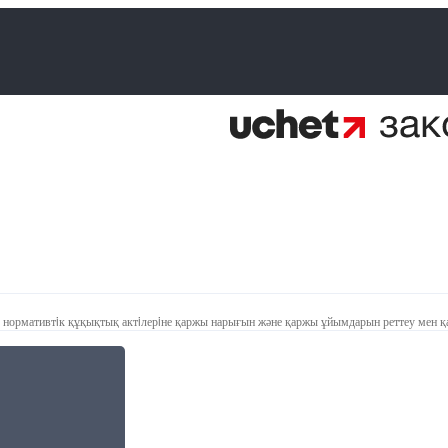
 нормативтiк құқықтық актiлерiне қаржы нарығын және қаржы ұйымдарын реттеу мен қа