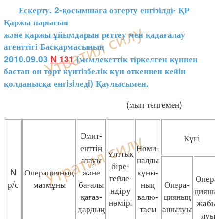
Ескерту. 2-қосымшаға өзгерту енгізілді- ҚР
Қаржы нарығын
және қаржы ұйымдарын реттеу мен қадағалау
агенттігі Басқармасының
2010.09.03
N 131
(мемлекеттік тіркелген күннен
бастап он төрт күнтізбелік күн өткеннен кейін
қолданысқа енгiзiледi) Қаулысымен.
(мың теңгемен)
Эмит-
Күні
енттің
Номи-
Ұлттық
атауы
налды
біре-
N
Операцияның
және
құны-
гейле-
Опера
р/с
мазмұны
бағалы
ның
Опера-
ндіру
цияны
қағаз-
валю-
цияның
нөмірі
жабы
дардың
тасы
ашылуы
луы