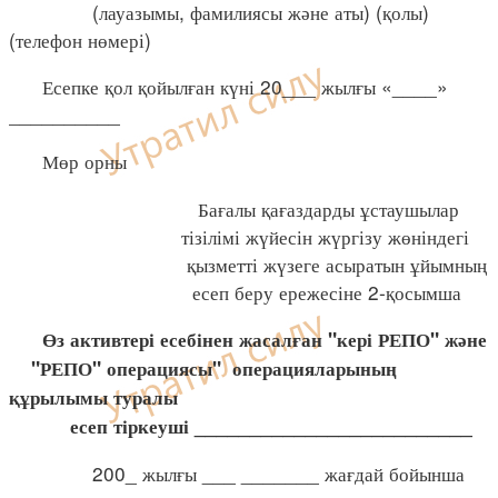
(лауазымы, фамилиясы және аты) (қолы)
(телефон нөмері)
Есепке қол қойылған күні 20___ жылғы «____»
__________
Мөр орны
Бағалы қағаздарды ұстаушылар
тізілімі жүйесін жүргізу жөніндегі
қызметті жүзеге асыратын ұйымның
есеп беру ережесіне 2-қосымша
Өз активтері есебінен жасалған "кері РЕПО" және
"РЕПО" операциясы" операцияларының
құрылымы туралы
есеп тіркеуші _________________________
200_ жылғы ___ _______ жағдай бойынша