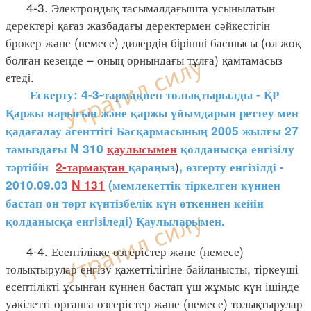
4-3. Электрондық тасымалдағышта ұсынылатын
деректерi қағаз жазбадағы деректермен сәйкестiгiн
брокер және (немесе) дилердiң бiрiншi басшысы (ол жоқ
болған кезеңде – оның орнындағы тұлға) қамтамасыз
етедi.
Ескерту: 4-3-тармақпен толықтырылды - ҚР
Қаржы нарығын және қаржы ұйымдарын реттеу мен
қадағалау агенттігі Басқармасының 2005 жылғы 27
тамыздағы N 310
қаулысымен
қолданысқа енгізілу
)
тәртібін
2-тармақтан
қараңыз
, өзгерту енгізілді -
2010.09.03
N 131
(мемлекеттік тіркелген күннен
бастап он төрт күнтізбелік күн өткеннен кейін
қолданысқа енгiзiледi) Қаулыларымен.
4-4. Есептілікке өзгерістер және (немесе)
толықтырулар енгізу қажеттілігіне байланысты, тіркеуші
есептілікті ұсынған күннен бастап үш жұмыс күн ішінде
уәкілетті органға өзгерістер және (немесе) толықтырулар