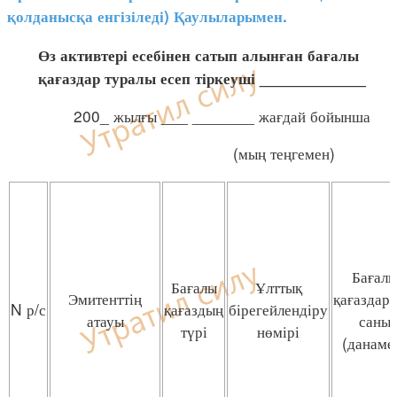
қолданысқа енгізіледі) Қаулыларымен.
Өз активтері есебінен сатып алынған бағалы
қағаздар туралы есеп тіркеуші ____________
200_ жылғы ___ _______ жағдай бойынша
(мың теңгемен)
Бағал
Бағалы
Ұлттық
Эмитенттің
қағаздар
N р/с
қағаздың
бірегейлендіру
атауы
саны
түрі
нөмірі
(данаме