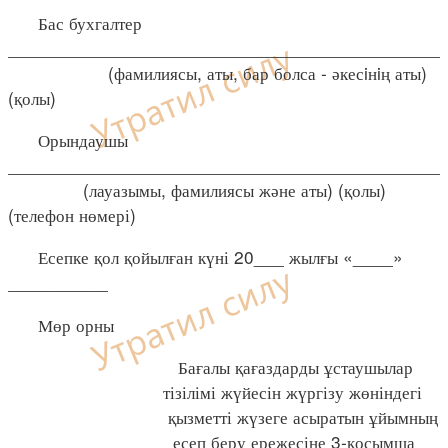
Бас бухгалтер
____________________________________________
(фамилиясы, аты, бар болса - әкесiнiң аты)
(қолы)
Орындаушы
____________________________________________
(лауазымы, фамилиясы және аты) (қолы)
(телефон нөмері)
Есепке қол қойылған күні 20___ жылғы «____»
__________
Мөр орны
Бағалы қағаздарды ұстаушылар
тізілімі жүйесін жүргізу жөніндегі
қызметті жүзеге асыратын ұйымның
есеп беру ережесіне 3-қосымша