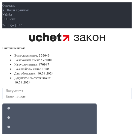
О проекте
Наши проекты:
Учёт.kz
ПОБ.Учёт
Рус
|
Қаз
|
Eng
Состояние базы:
Всего документов:
355649
На казахском языке:
176600
На русском языке:
176917
На английском языке:
2131
Дата обновления:
16.01.2024
Документы по состоянию на:
16.01.2024
Документы
Қазақ тілінде