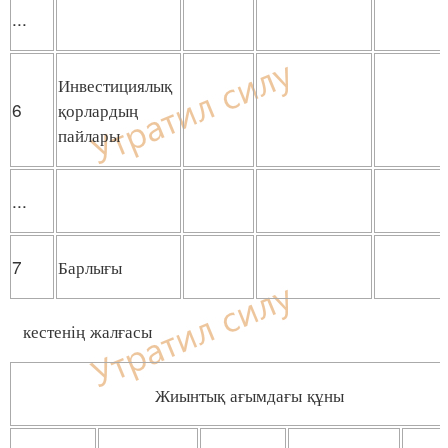
...
Инвестициялық
6
қорлардың
пайлары
...
7
Барлығы
кестенің жалғасы
Жиынтық ағымдағы құны