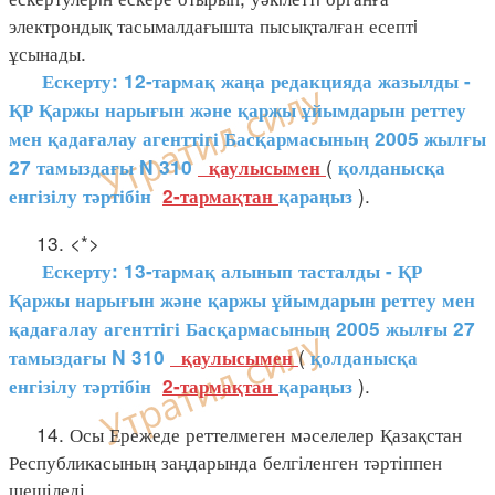
электрондық тасымалдағышта пысықталған есептi
ұсынады.
Ескерту: 12-тармақ жаңа редакцияда жазылды -
ҚР Қаржы нарығын және қаржы ұйымдарын реттеу
мен қадағалау агенттігі Басқармасының 2005 жылғы
(
27 тамыздағы N 310
қаулысымен
қолданысқа
).
енгізілу тәртібін
2-тармақтан
қараңыз
13. <*>
Ескерту: 13-тармақ алынып тасталды - ҚР
Қаржы нарығын және қаржы ұйымдарын реттеу мен
қадағалау агенттігі Басқармасының 2005 жылғы 27
(
тамыздағы N 310
қаулысымен
қолданысқа
).
енгізілу тәртібін
2-тармақтан
қараңыз
14. Осы Ережеде реттелмеген мәселелер Қазақстан
Республикасының заңдарында белгіленген тәртіппен
шешіледі.