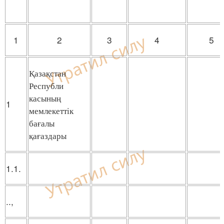
1
2
3
4
5
Қазақстан
Республи
касының
1
мемлекеттік
бағалы
қағаздары
1.1.
..,