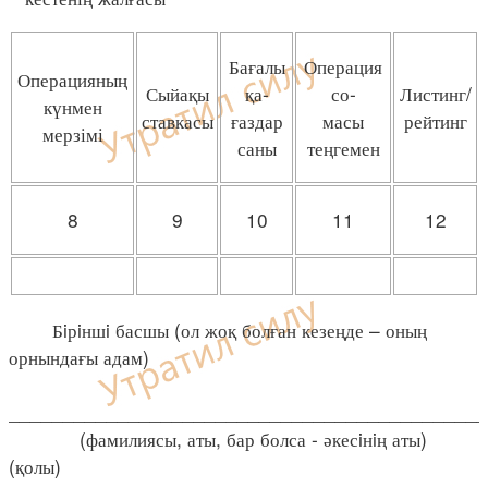
Бағалы
Операция
Операцияның
Сыйақы
қа-
со-
Листинг/
күнмен
ставкасы
ғаздар
масы
рейтинг
мерзімі
саны
теңгемен
8
9
10
11
12
Бiрiншi басшы (ол жоқ болған кезеңде – оның
орнындағы адам)
____________________________________________
(фамилиясы, аты, бар болса - әкесiнiң аты)
(қолы)