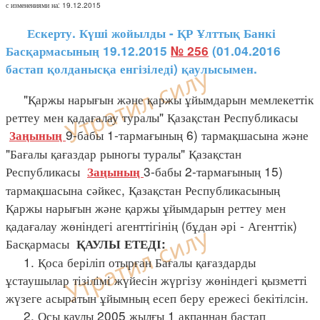
с изменениями на: 19.12.2015
Ескерту. Күші жойылды - ҚР Ұлттық Банкі
Басқармасының 19.12.2015
№ 256
(01.04.2016
бастап қолданысқа енгізіледі) қаулысымен.
"Қаржы нарығын және қаржы ұйымдарын мемлекеттік
реттеу мен қадағалау туралы" Қазақстан Республикасы
9-бабы 1-тармағының 6) тармақшасына және
Заңының
"Бағалы қағаздар рыногы туралы" Қазақстан
Республикасы
3-бабы 2-тармағының 15)
Заңының
тармақшасына сәйкес, Қазақстан Республикасының
Қаржы нарығын және қаржы ұйымдарын реттеу мен
қадағалау жөніндегі агенттігінің (бұдан әрі - Агенттік)
Басқармасы
ҚАУЛЫ ЕТЕДІ:
1. Қоса беріліп отырған Бағалы қағаздарды
ұстаушылар тізілімі жүйесін жүргізу жөніндегі қызметті
жүзеге асыратын ұйымның есеп беру ережесі бекітілсін.
2. Осы қаулы 2005 жылғы 1 ақпаннан бастап