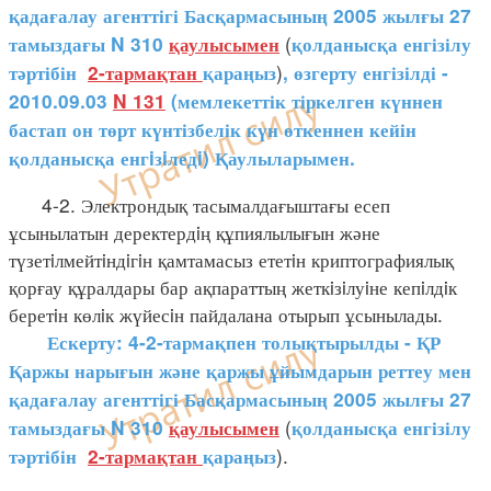
қадағалау агенттігі Басқармасының 2005 жылғы 27
(
тамыздағы N 310
қаулысымен
қолданысқа енгізілу
)
тәртібін
2-тармақтан
қараңыз
, өзгерту енгізілді -
2010.09.03
N 131
(мемлекеттік тіркелген күннен
бастап он төрт күнтізбелік күн өткеннен кейін
қолданысқа енгiзiледi) Қаулыларымен.
4-2. Электрондық тасымалдағыштағы есеп
ұсынылатын деректердiң құпиялылығын және
түзетiлмейтiндiгiн қамтамасыз ететiн криптографиялық
қорғау құралдары бар ақпараттың жеткiзiлуiне кепiлдiк
беретiн көлiк жүйесiн пайдалана отырып ұсынылады.
Ескерту: 4-2-тармақпен толықтырылды - ҚР
Қаржы нарығын және қаржы ұйымдарын реттеу мен
қадағалау агенттігі Басқармасының 2005 жылғы 27
(
тамыздағы N 310
қаулысымен
қолданысқа енгізілу
).
тәртібін
2-тармақтан
қараңыз