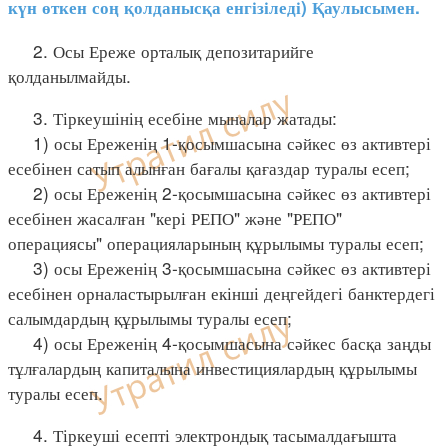
күн өткен соң қолданысқа енгізіледі) Қаулысымен.
2. Осы Ереже орталық депозитарийге
қолданылмайды.
3. Тіркеушінің есебіне мыналар жатады:
1) осы Ереженің 1-қосымшасына сәйкес өз активтері
есебінен сатып алынған бағалы қағаздар туралы есеп;
2) осы Ереженің 2-қосымшасына сәйкес өз активтері
есебінен жасалған "кері РЕПО" және "РЕПО"
операциясы" операцияларының құрылымы туралы есеп;
3) осы Ереженің 3-қосымшасына сәйкес өз активтері
есебінен орналастырылған екінші деңгейдегі банктердегі
салымдардың құрылымы туралы есеп;
4) осы Ереженің 4-қосымшасына сәйкес басқа заңды
тұлғалардың капиталына инвестициялардың құрылымы
туралы есеп.
4. Тіркеуші есепті электрондық тасымалдағышта