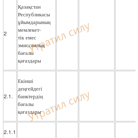
Қазақстан
Республикасы
ұйымдарының
мемлекет-
2
тік емес
эмиссиялық
бағалы
қағаздары
Екінші
деңгейдегі
2.1.
банктердің
бағалы
қағаздары
2.1.1