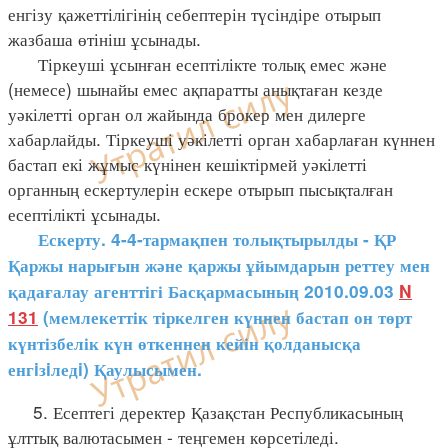
енгізу қажеттілігінің себептерін түсіндіре отырып
жазбаша өтініш ұсынады.
Тіркеуші ұсынған есептілікте толық емес және
(немесе) шынайы емес ақпаратты анықтаған кезде
уәкілетті орган ол жайында брокер мен дилерге
хабарлайды. Тіркеуші уәкілетті орган хабарлаған күннен
бастап екі жұмыс күнінен кешіктірмей уәкілетті
органның ескертулерін ескере отырып пысықталған
есептілікті ұсынады.
Ескерту. 4-4-тармақпен толықтырылды - ҚР
Қаржы нарығын және қаржы ұйымдарын реттеу мен
қадағалау агенттігі Басқармасының 2010.09.03
N
131
(мемлекеттік тіркелген күннен бастап он төрт
күнтізбелік күн өткеннен кейін қолданысқа
енгiзiледi) Қаулысымен.
5. Есептегі деректер Қазақстан Республикасының
ұлттық валютасымен - теңгемен көрсетіледі.