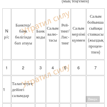
(мың теңгемен)
Салым
бойынша
Банктер/
Рей-
Салым
Салым
сыйақы
N
банк
Банк
тинг/
валю-
мерзімі
ставкасы
р/с
бөлігінде
коды
Лис-
тасы
күнмен
(жылдық
бап атауы
тинг
процен-
тпен)
1
2
3
4
5
6
7
Талап етуге
1
дейінгі
салымдар
Вверх