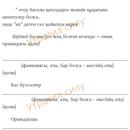
* егер бағалы қағаздарға меншiк құқығына
шектеулер болса,
онда "иә" деген сөз қойылуы керек
Бiрiншi басшы (ол жоқ болған кезеңде – оның
орнындағы адам)
____________________________________________
(фамилиясы, аты, бар болса - әкесiнiң аты)
(қолы)
Бас бухгалтер
____________________________________________
(фамилиясы, аты, бар болса - әкесiнiң аты)
(қолы)
Орындаушы
____________________________________________