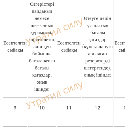
Өзгерістері
пайданың
немесе
Өтеуге дейін
шығынның
ұсталатын
құрамында
бағалы
көрсетілетін,
қағаздар
Есептелген
Есептелген
Есепт
әділ құн
(құнсыздануға
сыйақы
сыйақы
сый
бойынша
арналған
бағаланатын
резервтерді
бағалы
шегергенде),
қағаздар,
оның ішінде:
оның
ішінде:
9
10
11
12
1