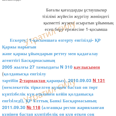
Бағалы қағаздарды ұстаушылар
тізілімі жүйесін жүргізу жөніндегі
қызметті жүзеге асыратын ұйымның
есеп беру ережесіне 1-қосымша
Ескерту: 1-қосымшаға өзгерту енгізілді- ҚР
Қаржы нарығын
және қаржы ұйымдарын реттеу мен қадағалау
агенттігі Басқармасының
2005 жылғы 27 тамыздағы N 310
қаулысымен
(
қолданысқа енгізілу
)
тәртібін
2-тармақтан
қараңыз
, 2010.09.03
N 131
(мемлекеттік тіркелген күннен бастап он төрт
күнтізбелік күн өткеннен кейін қолданысқа
енгiзiледi), ҚР Ұлттық Банкі Басқармасының
2011.09.30
№ 118
(алғашқы ресми жарияланған
күнінен бастап күнтізбелік он күн өткен соң