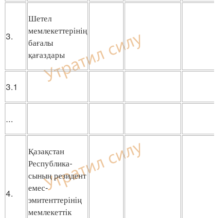
Шетел
мемлекеттерінің
3.
бағалы
қағаздары
3.1
...
Қазақстан
Республика-
сының резидент
емес-
4.
эмитенттерінің
мемлекеттік