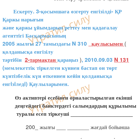
Ескерту. 3-қосымшаға өзгерту енгізілді- ҚР
Қаржы нарығын
және қаржы ұйымдарын реттеу мен қадағалау
агенттігі Басқармасының
(
2005 жылғы 27 тамыздағы N 310
қаулысымен
қолданысқа енгізілу
)
тәртібін
2-тармақтан
қараңыз
, 2010.09.03
N 131
(мемлекеттік тіркелген күннен бастап он төрт
күнтізбелік күн өткеннен кейін қолданысқа
енгiзiледi) Қаулыларымен.
Өз активтері есебінен орналастырылған екінші
деңгейдегі банктердегі салымдардың құрылымы
туралы есеп тіркеуші ____________________
200_ жылғы ___ _______ жағдай бойынша