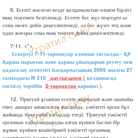
6. Есепті жасаған кезде қолданылатын өлшем бірлігі
мың теңгемен белгіленеді. Есепте бес жүз теңгеден аз
сома нөлге дейін дөңгелектенеді, ал бес жүзге тең және
одан жоғары сома мың теңгеге дейін дөңгелектенеді.
7-11. <*>
Ескерту: 7-11-тармақтар алынып тасталды - ҚР
Қаржы нарығын және қаржы ұйымдарын реттеу мен
қадағалау агенттігі Басқармасының 2005 жылғы 27
(
тамыздағы N 310
қаулысымен
қолданысқа
).
енгізілу тәртібін
2-тармақтан
қараңыз
12. Тiркеушi ұсынған есепте жартылай және шынайы
емес ақпарат анықталған жағдайда, уәкiлеттi орган бұл
жайында тiркеушiнi хабардар етедi. Тiркеушi уәкiлеттi
органнан хабарландыруды алған күннен бастап бiр
жұмыс күнiнен кешiктiрмей уәкiлеттi органның
ескертулерiн ескере отырып, уәкiлеттi органға