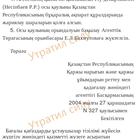
(Несіпбаев Р.Р.) осы қаулыны Қазақстан
Республикасының бұқаралық ақпарат құралдарында
жариялау шараларын қолға алсын.
5. Осы қаулының орындалуын бақылау Агенттік
Төрағасының орынбасары Е.Л.Бахмутоваға жүктелсін.
Төраға
Қазақстан Республикасының
Қаржы нарығын және қаржы
ұйымдарын реттеу мен
қадағалау жөніндегі
агенттігі Басқармасының
2004 жылғы 27 қарашадағы
N 327 қаулысымен
Бекітілген
Бағалы қағаздарды ұстаушылар тізілімі жүйесін
жүргізу жөніндегі қызметті жүзеге асыратын