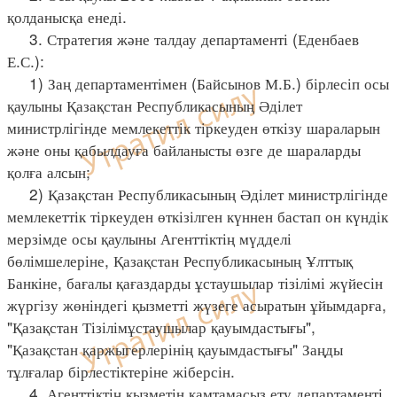
қолданысқа енеді.
3. Стратегия және талдау департаменті (Еденбаев
Е.С.):
1) Заң департаментімен (Байсынов М.Б.) бірлесіп осы
қаулыны Қазақстан Республикасының Әділет
министрлігінде мемлекеттік тіркеуден өткізу шараларын
және оны қабылдауға байланысты өзге де шараларды
қолға алсын;
2) Қазақстан Республикасының Әділет министрлігінде
мемлекеттік тіркеуден өткізілген күннен бастап он күндік
мерзімде осы қаулыны Агенттіктің мүдделі
бөлімшелеріне, Қазақстан Республикасының Ұлттық
Банкіне, бағалы қағаздарды ұстаушылар тізілімі жүйесін
жүргізу жөніндегі қызметті жүзеге асыратын ұйымдарға,
"Қазақстан Тізілімұстаушылар қауымдастығы",
"Қазақстан қаржыгерлерінің қауымдастығы" Заңды
тұлғалар бірлестіктеріне жіберсін.
4. Агенттіктің қызметін қамтамасыз ету департаменті