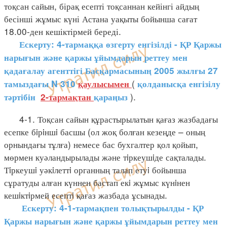
тоқсан сайын, бірақ есепті тоқсаннан кейінгі айдың
бесінші жұмыс күні Астана уақыты бойынша сағат
18.00-ден кешіктірмей береді.
Ескерту: 4-тармаққа өзгерту енгізілді - ҚР Қаржы
нарығын және қаржы ұйымдарын реттеу мен
қадағалау агенттігі Басқармасының 2005 жылғы 27
(
тамыздағы N 310
қаулысымен
қолданысқа енгізілу
).
тәртібін
2-тармақтан
қараңыз
4-1. Тоқсан сайын құрастырылатын қағаз жазбадағы
есепке бiрiншi басшы (ол жоқ болған кезеңде – оның
орнындағы тұлға) немесе бас бухгалтер қол қойып,
мөрмен куәландырылады және тiркеушiде сақталады.
Тiркеушi уәкiлеттi органның талап етуi бойынша
сұратуды алған күннен бастап екi жұмыс күнiнен
кешiктiрмей есептi қағаз жазбада ұсынады.
Ескерту: 4-1-тармақпен толықтырылды - ҚР
Қаржы нарығын және қаржы ұйымдарын реттеу мен