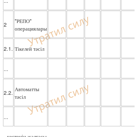
...
"РЕПО"
2
операциялары
2.1.
Тікелей тәсіл
...
Автоматты
2.2.
тәсіл
...
кестенің жалғасы