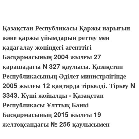
Қазақстан Республикасы Қаржы нарығын
және қаржы ұйымдарын реттеу мен
қадағалау жөніндегі агенттігі
Басқармасының 2004 жылғы 27
қарашадағы N 327 қаулысы. Қазақстан
Республикасының Әділет министрлігінде
2005 жылғы 12 қаңтарда тіркелді. Тіркеу N
3343. Күші жойылды - Қазақстан
Республикасы Ұлттық Банкі
Басқармасының 2015 жылғы 19
желтоқсандағы № 256 қаулысымен