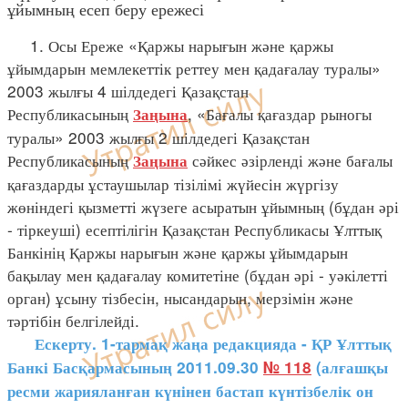
ұйымның есеп беру ережесі
1. Осы Ереже «Қаржы нарығын және қаржы
ұйымдарын мемлекеттік реттеу мен қадағалау туралы»
2003 жылғы 4 шілдедегі Қазақстан
Республикасының
, «Бағалы қағаздар рыногы
Заңына
туралы» 2003 жылғы 2 шілдедегі Қазақстан
Республикасының
сәйкес әзірленді және бағалы
Заңына
қағаздарды ұстаушылар тізілімі жүйесін жүргізу
жөніндегі қызметті жүзеге асыратын ұйымның (бұдан әрі
- тіркеуші) есептілігін Қазақстан Республикасы Ұлттық
Банкінің Қаржы нарығын және қаржы ұйымдарын
бақылау мен қадағалау комитетіне (бұдан әрі - уәкілетті
орган) ұсыну тізбесін, нысандарын, мерзімін және
тәртібін белгілейді.
Ескерту. 1-тармақ жаңа редакцияда - ҚР Ұлттық
Банкі Басқармасының 2011.09.30
№ 118
(алғашқы
ресми жарияланған күнінен бастап күнтізбелік он