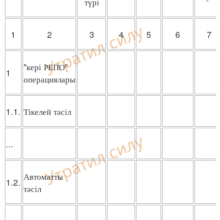
түрі
1
2
3
4
5
6
7
"кері РЕПО"
1
операциялары
1.1.
Тікелей тәсіл
...
Автоматты
1.2.
тәсіл