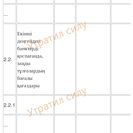
...
Екінші
деңгейдегі
банктерді
қоспағанда,
2.2.
заңды
тұлғалардың
бағалы
қағаздары
2.2.1
...