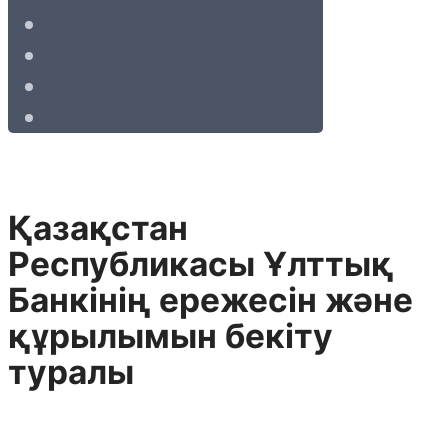
Қазақстан
Республикасы Ұлттық
Банкiнiң ережесiн және
құрылымын бекiту
туралы