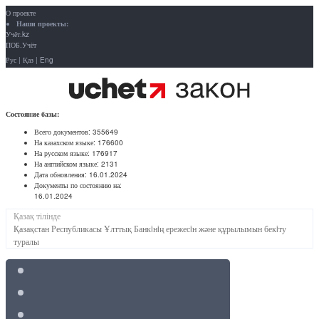
О проекте
Наши проекты:
Учёт.kz
ПОБ.Учёт
Рус
|
Қаз
|
Eng
Состояние базы:
Всего документов:
355649
На казахском языке:
176600
На русском языке:
176917
На английском языке:
2131
Дата обновления:
16.01.2024
Документы по состоянию на:
16.01.2024
Қазақ тілінде
Қазақстан Республикасы Ұлттық Банкiнiң ережесiн және құрылымын бекiту
туралы