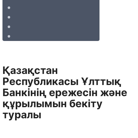
Қазақстан
Республикасы Ұлттық
Банкiнiң ережесiн және
құрылымын бекiту
туралы