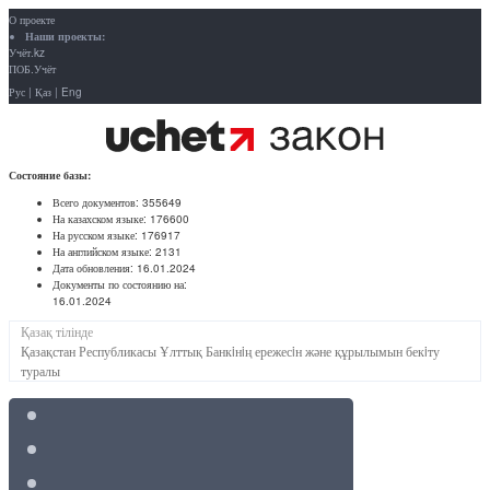
О проекте
Наши проекты:
Учёт.kz
ПОБ.Учёт
Рус
|
Қаз
|
Eng
Состояние базы:
Всего документов:
355649
На казахском языке:
176600
На русском языке:
176917
На английском языке:
2131
Дата обновления:
16.01.2024
Документы по состоянию на:
16.01.2024
Қазақ тілінде
Қазақстан Республикасы Ұлттық Банкiнiң ережесiн және құрылымын бекiту
туралы