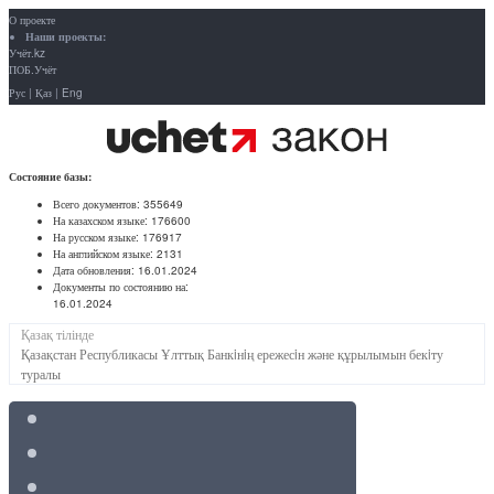
О проекте
Наши проекты:
Учёт.kz
ПОБ.Учёт
Рус
|
Қаз
|
Eng
Состояние базы:
Всего документов:
355649
На казахском языке:
176600
На русском языке:
176917
На английском языке:
2131
Дата обновления:
16.01.2024
Документы по состоянию на:
16.01.2024
Қазақ тілінде
Қазақстан Республикасы Ұлттық Банкiнiң ережесiн және құрылымын бекiту
туралы