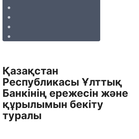
Қазақстан
Республикасы Ұлттық
Банкiнiң ережесiн және
құрылымын бекiту
туралы