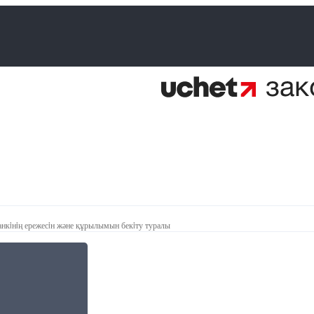
нкiнiң ережесiн және құрылымын бекiту туралы