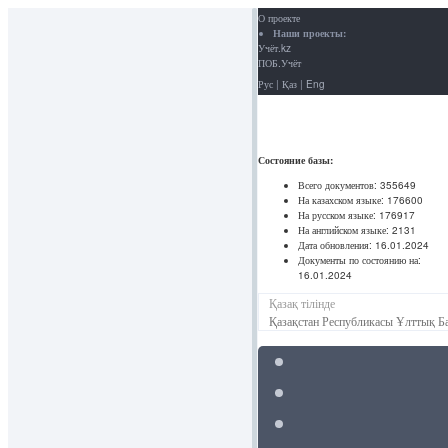
О проекте
Наши проекты:
Учёт.kz
ПОБ.Учёт
Рус
|
Қаз
|
Eng
Состояние базы:
Всего документов:
355649
На казахском языке:
176600
На русском языке:
176917
На английском языке:
2131
Дата обновления:
16.01.2024
Документы по состоянию на:
16.01.2024
Қазақ тілінде
Қазақстан Республикасы Ұлттық Ба