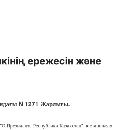
кiнiң ережесiн және
андағы N 1271 Жарлығы.
 "О Президенте Республики Казахстан" постановляю: