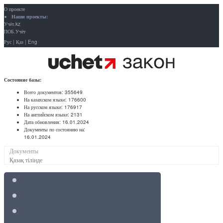
О проекте
Наши проекты:
Учёт.kz
ПОБ.Учёт
Рус
|
Қаз
|
Eng
Состояние базы:
Всего документов:
355649
На казахском языке:
176600
На русском языке:
176917
На английском языке:
2131
Дата обновления:
16.01.2024
Документы по состоянию на:
16.01.2024
Документы
Қазақ тілінде