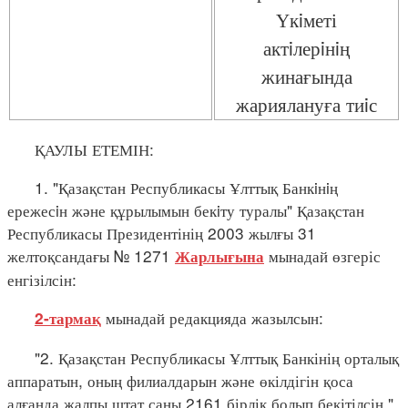
Үкiметі
актiлерiнiң
жинағында
жариялануға тиiс
ҚАУЛЫ ЕТЕМІН:
1. "Қазақстан Республикасы Ұлттық Банкiнiң
ережесiн және құрылымын бекiту туралы" Қазақстан
Республикасы Президентінің 2003 жылғы 31
желтоқсандағы № 1271
мынадай өзгеріс
Жарлығына
енгізілсін:
мынадай редакцияда жазылсын:
2-тармақ
"2. Қазақстан Республикасы Ұлттық Банкінің орталық
аппаратын, оның филиалдарын және өкілдігін қоса
алғанда жалпы штат саны 2161 бірлік болып бекітілсін.".