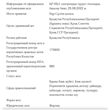
Информация об официальном
ҚР НҚА электрондық түрдегі эталондық
опубликовании акта
бақылау банкі, 25.08.2022 ж.
Место принятия
Нұр-Сұлтан қаласы
Қазақстан Республикасының Президенті
(бұрынғы атауы: Қазақ Советтік
Орган, принявший акт
Социалистік Республикасының Президенті;
Қазақ ССР Президенті)
Регион действия
Қазақстан Республикасы
Регистрационный номер акта в
Государственном реестре
170905
нормативных правовых актов
Республики Казахстан
Регистрационный номер НПА,
присвоенный нормотворческим
985
органом
Статус акта
Қаржы Банк жүйесі. Банк қызметі
Нормативтік құқықтық актілер: дайындау,
Сфера правоотношений
қабылдау, өзгерту, жариялау, түсіндіру,
мемлекеттік есепке алу
Форма акта
Юридическая сила
Жарлық