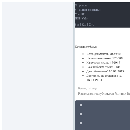
О проекте
Наши проекты:
Учёт.kz
ПОБ.Учёт
Рус
|
Қаз
|
Eng
Состояние базы:
Всего документов:
355649
На казахском языке:
176600
На русском языке:
176917
На английском языке:
2131
Дата обновления:
16.01.2024
Документы по состоянию на:
16.01.2024
Қазақ тілінде
Қазақстан Республикасы Ұлттық Ба