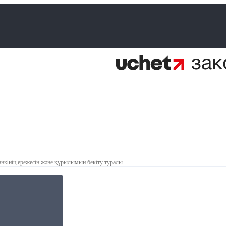
нкiнiң ережесiн және құрылымын бекiту туралы