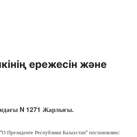
кiнiң ережесiн және
андағы N 1271 Жарлығы.
 "О Президенте Республики Казахстан" постановляю: