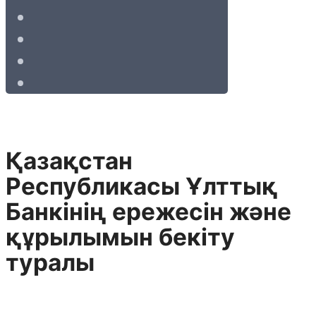
Қазақстан
Республикасы Ұлттық
Банкiнiң ережесiн және
құрылымын бекiту
туралы