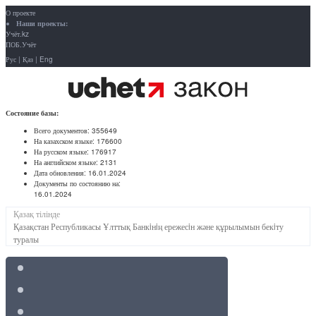
О проекте
Наши проекты:
Учёт.kz
ПОБ.Учёт
Рус
|
Қаз
|
Eng
Состояние базы:
Всего документов:
355649
На казахском языке:
176600
На русском языке:
176917
На английском языке:
2131
Дата обновления:
16.01.2024
Документы по состоянию на:
16.01.2024
Қазақ тілінде
Қазақстан Республикасы Ұлттық Банкiнiң ережесiн және құрылымын бекiту
туралы