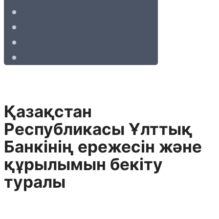
Қазақстан
Республикасы Ұлттық
Банкiнiң ережесiн және
құрылымын бекiту
туралы