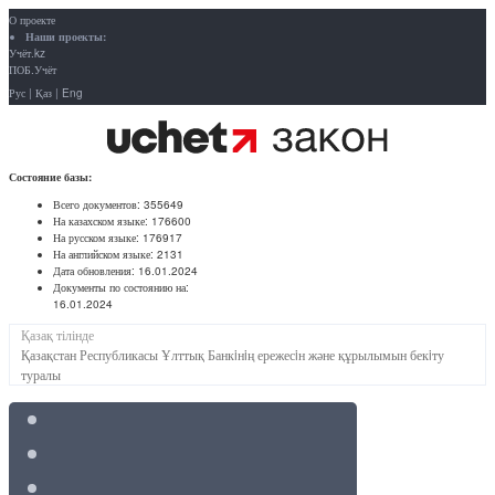
О проекте
Наши проекты:
Учёт.kz
ПОБ.Учёт
Рус
|
Қаз
|
Eng
Состояние базы:
Всего документов:
355649
На казахском языке:
176600
На русском языке:
176917
На английском языке:
2131
Дата обновления:
16.01.2024
Документы по состоянию на:
16.01.2024
Қазақ тілінде
Қазақстан Республикасы Ұлттық Банкiнiң ережесiн және құрылымын бекiту
туралы