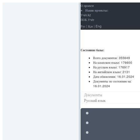
О проекте
Наши проекты:
Учёт.kz
ПОБ.Учёт
Рус
|
Қаз
|
Eng
Состояние базы:
Всего документов:
355649
На казахском языке:
176600
На русском языке:
176917
На английском языке:
2131
Дата обновления:
16.01.2024
Документы по состоянию на:
16.01.2024
Документы
Русский язык