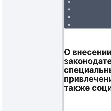
О внесении
законодате
специальн
привлечени
также соц