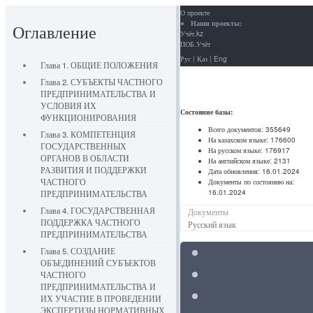
О проекте
Наши проекты:
Оглавление
Учёт.kz
ПОБ.Учёт
Рус
|
Қаз
|
Eng
Глава 1. ОБЩИЕ ПОЛОЖЕНИЯ
Глава 2. СУБЪЕКТЫ ЧАСТНОГО
ПРЕДПРИНИМАТЕЛЬСТВА И
УСЛОВИЯ ИХ
Состояние базы:
ФУНКЦИОНИРОВАНИЯ
Всего документов:
355649
Глава 3. КОМПЕТЕНЦИЯ
На казахском языке:
176600
ГОСУДАРСТВЕННЫХ
На русском языке:
176917
ОРГАНОВ В ОБЛАСТИ
На английском языке:
2131
РАЗВИТИЯ И ПОДДЕРЖКИ
Дата обновления:
16.01.2024
ЧАСТНОГО
Документы по состоянию на:
16.01.2024
ПРЕДПРИНИМАТЕЛЬСТВА
Глава 4. ГОСУДАРСТВЕННАЯ
Документы
ПОДДЕРЖКА ЧАСТНОГО
Русский язык
ПРЕДПРИНИМАТЕЛЬСТВА
Глава 5. СОЗДАНИЕ
ОБЪЕДИНЕНИЙ СУБЪЕКТОВ
ЧАСТНОГО
ПРЕДПРИНИМАТЕЛЬСТВА И
ИХ УЧАСТИЕ В ПРОВЕДЕНИИ
ЭКСПЕРТИЗЫ НОРМАТИВНЫХ