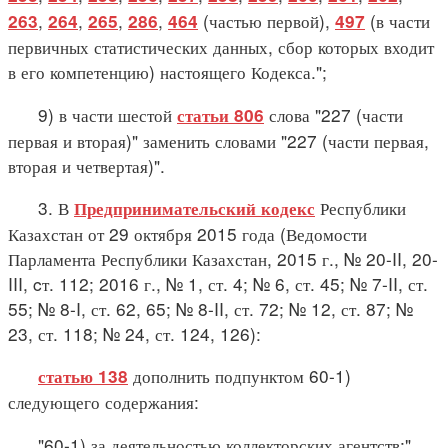
,
,
,
,
(частью первой),
(в части
263
264
265
286
464
497
первичных статистических данных, сбор которых входит
в его компетенцию) настоящего Кодекса.";
9) в части шестой
слова "227 (части
статьи 806
первая и вторая)" заменить словами "227 (части первая,
вторая и четвертая)".
3. В
Республики
Предпринимательский кодекс
Казахстан от 29 октября 2015 года (Ведомости
Парламента Республики Казахстан, 2015 г., № 20-II, 20-
III, cт. 112; 2016 г., № 1, ст. 4; № 6, ст. 45; № 7-II, ст.
55; № 8-I, ст. 62, 65; № 8-II, ст. 72; № 12, ст. 87; №
23, ст. 118; № 24, ст. 124, 126):
дополнить подпунктом 60-1)
статью 138
следующего содержания:
"60-1) за деятельностью коллекторских агентств;".