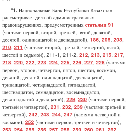
"1. Национальный Банк Республики Казахстан
рассматривает дела об административных
правонарушениях, предусмотренных
статьями 91
(частями первой, второй, третьей, пятой, девятой,
десятой, одиннадцатой и двенадцатой),
,
,
,
186
206
208
,
(частями второй, третьей, четвертой, пятой,
210
211
шестой и седьмой), 211-1, 211-2,
,
,
,
,
212
213
215
217
,
,
,
,
,
,
,
,
(частями
218
220
222
223
224
225
226
227
228
первой, второй, четвертой, пятой, шестой, восьмой,
девятой, десятой, одиннадцатой, двенадцатой,
тринадцатой, четырнадцатой, пятнадцатой,
шестнадцатой, семнадцатой, восемнадцатой,
девятнадцатой и двадцатой),
,
(частями первой,
229
230
третьей и четвертой),
,
,
(частями третьей и
231
232
239
четвертой),
,
,
,
(частями четвертой и
242
243
244
247
восьмой),
(частями первой, третьей и четвертой),
252
,
,
,
,
,
,
,
,
,
,
253
254
255
256
257
258
259
260
261
262