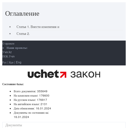
Оглавление
Статья 1. Внести изменения и
Статья 2.
О проекте
Наши проекты:
Учёт.kz
ПОБ.Учёт
Рус
|
Қаз
|
Eng
Состояние базы:
Всего документов:
355649
На казахском языке:
176600
На русском языке:
176917
На английском языке:
2131
Дата обновления:
16.01.2024
Документы по состоянию на:
16.01.2024
Документы