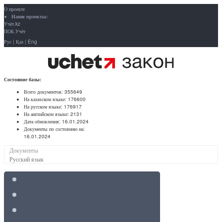
О проекте
Наши проекты:
Учёт.kz
ПОБ.Учёт
Рус
|
Қаз
|
Eng
Состояние базы:
Всего документов:
355649
На казахском языке:
176600
На русском языке:
176917
На английском языке:
2131
Дата обновления:
16.01.2024
Документы по состоянию на:
16.01.2024
Документы
Русский язык