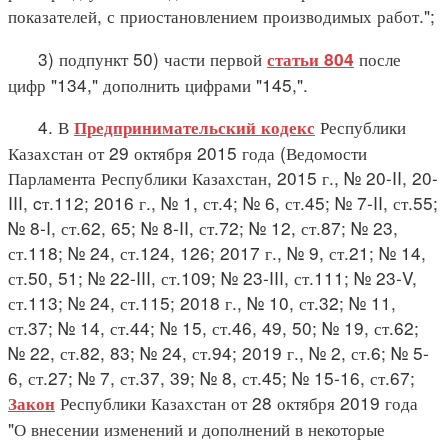
показателей, с приостановлением производимых работ.";
3) подпункт 50) части первой
после
статьи 804
цифр "134," дополнить цифрами "145,".
4. В
Республики
Предпринимательский кодекс
Казахстан от 29 октября 2015 года (Ведомости
Парламента Республики Казахстан, 2015 г., № 20-II, 20-
III, cт.112; 2016 г., № 1, ст.4; № 6, ст.45; № 7-II, ст.55;
№ 8-I, ст.62, 65; № 8-II, ст.72; № 12, ст.87; № 23,
ст.118; № 24, ст.124, 126; 2017 г., № 9, ст.21; № 14,
ст.50, 51; № 22-III, ст.109; № 23-III, ст.111; № 23-V,
ст.113; № 24, ст.115; 2018 г., № 10, ст.32; № 11,
ст.37; № 14, ст.44; № 15, ст.46, 49, 50; № 19, ст.62;
№ 22, ст.82, 83; № 24, ст.94; 2019 г., № 2, ст.6; № 5-
6, ст.27; № 7, ст.37, 39; № 8, ст.45; № 15-16, ст.67;
Республики Казахстан от 28 октября 2019 года
Закон
"О внесении изменений и дополнений в некоторые