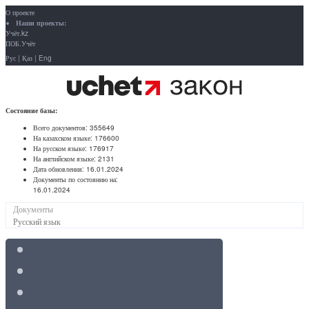
О проекте
Наши проекты:
Учёт.kz
ПОБ.Учёт
Рус
|
Қаз
|
Eng
Состояние базы:
Всего документов:
355649
На казахском языке:
176600
На русском языке:
176917
На английском языке:
2131
Дата обновления:
16.01.2024
Документы по состоянию на:
16.01.2024
Документы
Русский язык