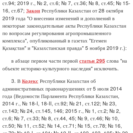
ст.94; 2019 г., № 2, ст.6; № 7, ст.36; № 8, ст.45; № 15-
16, ст.67;
Республики Казахстан от 28 октября
Закон
2019 года "О внесении изменений и дополнений в
некоторые законодательные акты Республики Казахстан
по вопросам регулирования агропромышленного
комплекса", опубликованный в газетах "Егемен
Қазақстан" и "Казахстанская правда" 5 ноября 2019 г.):
в абзаце первом части первой
слова "на
статьи 295
объекте историко-культурного наследия" исключить.
3. В
Республики Казахстан об
Кодекс
административных правонарушениях от 5 июля 2014
года (Ведомости Парламента Республики Казахстан,
2014 г., № 18-I, 18-II, ст.92; № 21, ст.122; № 23,
ст.143; № 24, ст.145, 146; 2015 г., № 1, ст.2; № 2,
ст.6; № 7, ст.33; № 8, ст.44, 45; № 9, ст.46; № 10,
ст.50; № 11, ст.52; № 14, ст.71; № 15, ст.78; № 16,
ст.79; № 19-I, ст.101; № 19-II, ст.102, 103, 105; № 20-