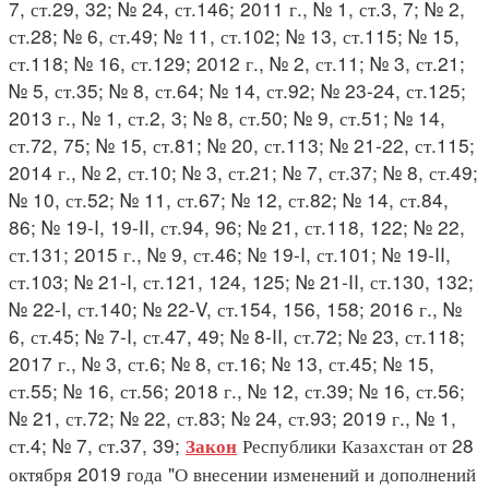
7, ст.29, 32; № 24, ст.146; 2011 г., № 1, ст.3, 7; № 2,
ст.28; № 6, ст.49; № 11, ст.102; № 13, ст.115; № 15,
ст.118; № 16, ст.129; 2012 г., № 2, ст.11; № 3, ст.21;
№ 5, ст.35; № 8, ст.64; № 14, ст.92; № 23-24, ст.125;
2013 г., № 1, ст.2, 3; № 8, ст.50; № 9, ст.51; № 14,
ст.72, 75; № 15, ст.81; № 20, ст.113; № 21-22, ст.115;
2014 г., № 2, ст.10; № 3, ст.21; № 7, ст.37; № 8, ст.49;
№ 10, ст.52; № 11, ст.67; № 12, ст.82; № 14, ст.84,
86; № 19-I, 19-II, ст.94, 96; № 21, ст.118, 122; № 22,
ст.131; 2015 г., № 9, ст.46; № 19-I, ст.101; № 19-II,
ст.103; № 21-I, ст.121, 124, 125; № 21-II, ст.130, 132;
№ 22-I, ст.140; № 22-V, ст.154, 156, 158; 2016 г., №
6, ст.45; № 7-I, ст.47, 49; № 8-II, ст.72; № 23, ст.118;
2017 г., № 3, ст.6; № 8, ст.16; № 13, ст.45; № 15,
ст.55; № 16, ст.56; 2018 г., № 12, ст.39; № 16, ст.56;
№ 21, ст.72; № 22, ст.83; № 24, ст.93; 2019 г., № 1,
ст.4; № 7, ст.37, 39;
Республики Казахстан от 28
Закон
октября 2019 года "О внесении изменений и дополнений