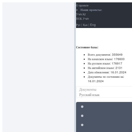
О проекте
Наши проекты:
Учёт.kz
ПОБ.Учёт
Рус
|
Қаз
|
Eng
Состояние базы:
Всего документов:
355649
На казахском языке:
176600
На русском языке:
176917
На английском языке:
2131
Дата обновления:
16.01.2024
Документы по состоянию на:
16.01.2024
Документы
Русский язык