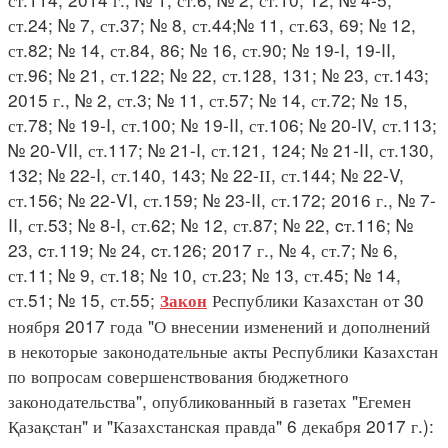
ст.24; № 7, ст.37; № 8, ст.44;№ 11, ст.63, 69; № 12,
ст.82; № 14, ст.84, 86; № 16, ст.90; № 19-I, 19-II,
ст.96; № 21, ст.122; № 22, ст.128, 131; № 23, ст.143;
2015 г., № 2, ст.3; № 11, ст.57; № 14, ст.72; № 15,
ст.78; № 19-I, ст.100; № 19-II, ст.106; № 20-IV, ст.113;
№ 20-VII, ст.117; № 21-I, ст.121, 124; № 21-II, ст.130,
132; № 22-I, ст.140, 143; № 22-ІІ, ст.144; № 22-V,
ст.156; № 22-VI, ст.159; № 23-II, ст.172; 2016 г., № 7-
II, ст.53; № 8-I, ст.62; № 12, ст.87; № 22, cт.116; №
23, cт.119; № 24, cт.126; 2017 г., № 4, ст.7; № 6,
ст.11; № 9, ст.18; № 10, ст.23; № 13, ст.45; № 14,
ст.51; № 15, ст.55;
Республики Казахстан от 30
Закон
ноября 2017 года "О внесении изменений и дополнений
в некоторые законодательные акты Республики Казахстан
по вопросам совершенствования бюджетного
законодательства", опубликованный в газетах "Егемен
Қазақстан" и "Казахстанская правда" 6 декабря 2017 г.):