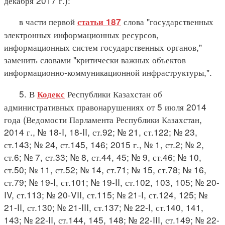
декабря 2017 г.):
в части первой
слова "государственных
статьи 187
электронных информационных ресурсов,
информационных систем государственных органов,"
заменить словами "критически важных объектов
информационно-коммуникационной инфраструктуры,".
5. В
Республики Казахстан об
Кодекс
административных правонарушениях от 5 июля 2014
года (Ведомости Парламента Республики Казахстан,
2014 г., № 18-I, 18-II, ст.92; № 21, ст.122; № 23,
ст.143; № 24, ст.145, 146; 2015 г., № 1, ст.2; № 2,
ст.6; № 7, ст.33; № 8, ст.44, 45; № 9, ст.46; № 10,
ст.50; № 11, ст.52; № 14, ст.71; № 15, ст.78; № 16,
ст.79; № 19-I, ст.101; № 19-II, ст.102, 103, 105; № 20-
IV, ст.113; № 20-VII, ст.115; № 21-I, ст.124, 125; №
21-II, ст.130; № 21-III, ст.137; № 22-I, ст.140, 141,
143; № 22-II, ст.144, 145, 148; № 22-III, ст.149; № 22-