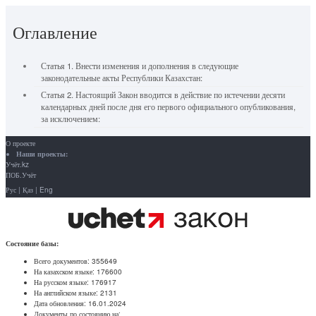
Оглавление
Статья 1. Внести изменения и дополнения в следующие
законодательные акты Республики Казахстан:
Статья 2. Настоящий Закон вводится в действие по истечении десяти
календарных дней после дня его первого официального опубликования,
за исключением:
О проекте
Наши проекты:
Учёт.kz
ПОБ.Учёт
Рус
|
Қаз
|
Eng
Состояние базы:
Всего документов:
355649
На казахском языке:
176600
На русском языке:
176917
На английском языке:
2131
Дата обновления:
16.01.2024
Документы по состоянию на: