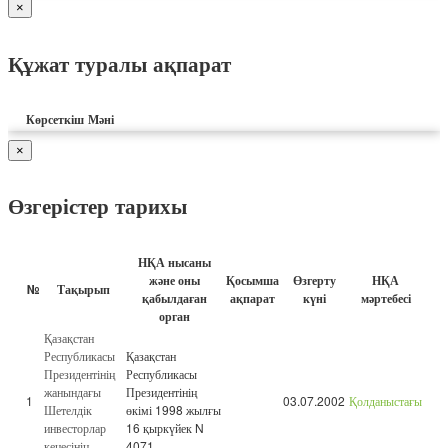
×
Құжат туралы ақпарат
Көрсеткіш
Мәні
×
Өзгерістер тарихы
НҚА нысаны
және оны
Қосымша
Өзгерту
НҚА
№
Тақырып
қабылдаған
ақпарат
күні
мәртебесі
орган
Қазақстан
Республикасы
Қазақстан
Президентінің
Республикасы
жанындағы
Президентінің
1
03.07.2002
Қолданыстағы
Шетелдік
өкімі 1998 жылғы
инвесторлар
16 қыркүйек N
кеңесінің
4071