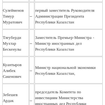
Сулейменов
первый заместитель Руководителя
Тимур
–
Администрации Президента
Муратович
Республики Казахстан
Тлеуберди
Заместитель Премьер-Министра -
Мухтар
–
Министр иностранных дел
Бескенулы
Республики Казахстан
Куантыров
Министр национальной экономики
Алибек
–
Республики Казахстан,
Сакенович
председатель Комитета по
Зебешев
инвестициям Министерства
Ардак
–
иностранных дел Республики