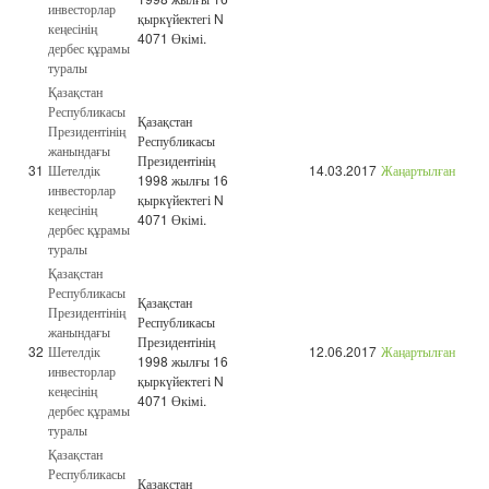
инвесторлар
қыркүйектегі N
кеңесінің
4071 Өкімі.
дербес құрамы
туралы
Қазақстан
Республикасы
Қазақстан
Президентінің
Республикасы
жанындағы
Президентінің
31
Шетелдік
14.03.2017
Жаңартылған
1998 жылғы 16
инвесторлар
қыркүйектегі N
кеңесінің
4071 Өкімі.
дербес құрамы
туралы
Қазақстан
Республикасы
Қазақстан
Президентінің
Республикасы
жанындағы
Президентінің
32
Шетелдік
12.06.2017
Жаңартылған
1998 жылғы 16
инвесторлар
қыркүйектегі N
кеңесінің
4071 Өкімі.
дербес құрамы
туралы
Қазақстан
Республикасы
Қазақстан