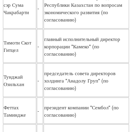
сэр Сума
Республики Казахстан по вопросам
-
Чакрабарти
экономического развития (по
согласованию)
главный исполнительный директор
Тимоти Скот
-
корпорации "Камеко" (по
Гитцел
согласованию)
председатель совета директоров
Тунджай
-
холдинга "Анадолу Груп" (по
Озильхан
согласованию)
Феттах
президент компании "Сембол" (по
-
Таминдже
согласованию)