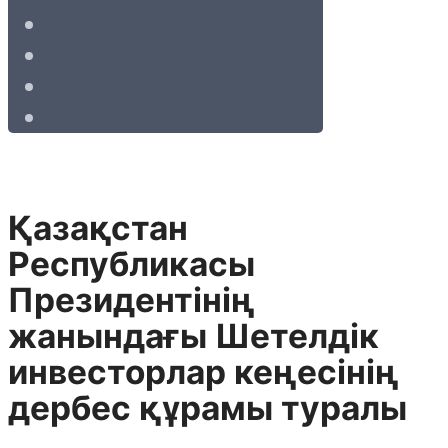
Қазақстан
Республикасы
Президентінің
жанындағы Шетелдік
инвесторлар кеңесінің
дербес құрамы туралы