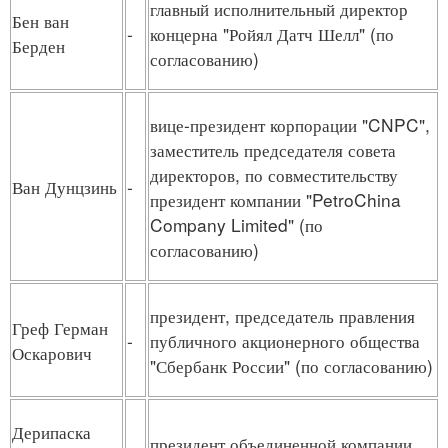
главный исполнительный директор
Бен ван
-
концерна "Ройял Датч Шелл" (по
Берден
согласованию)
вице-президент корпорации "CNPC",
заместитель председателя совета
директоров, по совместительству
Ван Дунцзинь
-
президент компании "PetroChina
Company Limited" (по
согласованию)
президент, председатель правления
Греф Герман
-
публичного акционерного общества
Оскарович
"Сбербанк России" (по согласованию)
Дерипаска
президент объединенной компании