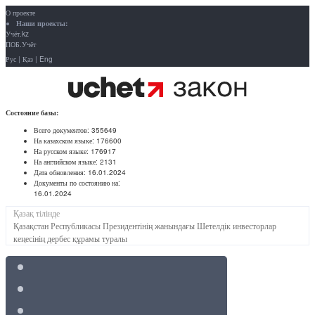
О проекте
Наши проекты:
Учёт.kz
ПОБ.Учёт
Рус
|
Қаз
|
Eng
Состояние базы:
Всего документов:
355649
На казахском языке:
176600
На русском языке:
176917
На английском языке:
2131
Дата обновления:
16.01.2024
Документы по состоянию на:
16.01.2024
Қазақ тілінде
Қазақстан Республикасы Президентінің жанындағы Шетелдік инвесторлар
кеңесінің дербес құрамы туралы