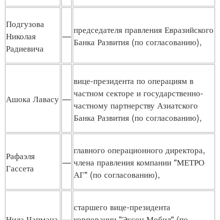
Подгузова
председателя правления Евразийского
Николая
—
Банка Развития (по согласованию),
Радиевича
вице-президента по операциям в
частном секторе и государственно-
Ашока Лавасу
—
частному партнерству Азиатского
Банка Развития (по согласованию),
главного операционного директора,
Рафаэля
—
члена правления компании "МЕТРО
Гассета
АГ" (по согласованию),
старшего вице-президента
Нила Чапмана
—
корпорации "Эксон Мобил" (по