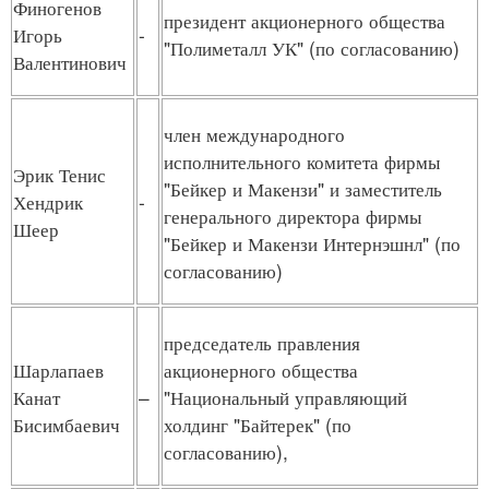
Финогенов
президент акционерного общества
Игорь
-
"Полиметалл УК" (по согласованию)
Валентинович
член международного
исполнительного комитета фирмы
Эрик Тенис
"Бейкер и Макензи" и заместитель
Хендрик
-
генерального директора фирмы
Шеер
"Бейкер и Макензи Интернэшнл" (по
согласованию)
председатель правления
Шарлапаев
акционерного общества
Канат
–
"Национальный управляющий
Бисимбаевич
холдинг "Байтерек" (по
согласованию),