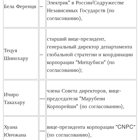
Электрик" в России/Содружестве
Бела Ференци
–
Независимых Государств (по
согласованию),
старший вице-президент,
генеральный директор департамента
Тецуя
–
глобальной стратегии и координации
Шинохару
корпорации "Митцубиси" (по
согласованию);
члена Совета директоров, вице-
Ичиро
—
председателя "Марубени
Такахару
Корпорейшн" (по согласованию),
Хуана
вице-президента корпорации "CNPC"
—
Юнчжана
(по согласованию),