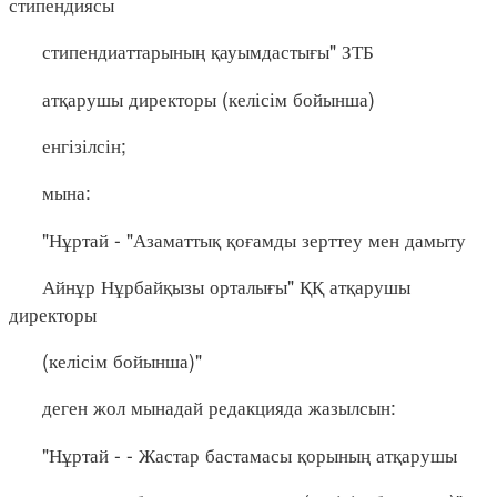
стипендиясы
стипендиаттарының қауымдастығы" ЗТБ
атқарушы директоры (келісім бойынша)
енгізілсін;
мына:
"Нұртай - "Азаматтық қоғамды зерттеу мен дамыту
Айнұр Нұрбайқызы орталығы" ҚҚ атқарушы
директоры
(келісім бойынша)"
деген жол мынадай редакцияда жазылсын:
"Нұртай - - Жастар бастамасы қорының атқарушы