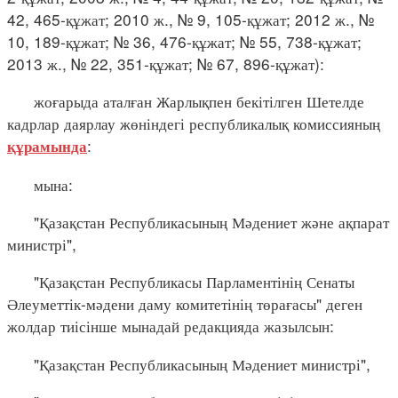
42, 465-құжат; 2010 ж., № 9, 105-құжат; 2012 ж., №
10, 189-құжат; № 36, 476-құжат; № 55, 738-құжат;
2013 ж., № 22, 351-құжат; № 67, 896-құжат):
жоғарыда аталған Жарлықпен бекітілген Шетелде
кадрлар даярлау жөніндегі республикалық комиссияның
:
құрамында
мына:
"Қазақстан Республикасының Мәдениет және ақпарат
министрі",
"Қазақстан Республикасы Парламентінің Сенаты
Әлеуметтік-мәдени даму комитетінің төрағасы" деген
жолдар тиісінше мынадай редакцияда жазылсын:
"Қазақстан Республикасының Мәдениет министрі",