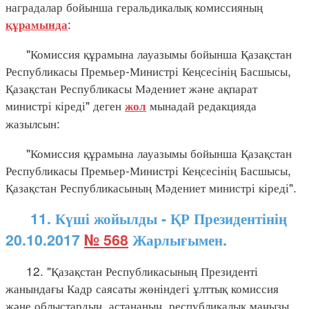
наградалар бойынша геральдикалық комиссияның
:
құрамында
"Комиссия құрамына лауазымы бойынша Қазақстан
Республикасы Премьер-Министрі Кеңсесінің Басшысы,
Қазақстан Республикасы Мәдениет және ақпарат
министрі кіреді" деген
мынадай редакцияда
жол
жазылсын:
"Комиссия құрамына лауазымы бойынша Қазақстан
Республикасы Премьер-Министрі Кеңсесінің Басшысы,
Қазақстан Республикасының Мәдениет министрі кіреді".
11. Күші жойылды - ҚР Президентінің
20.10.2017
№ 568
Жарлығымен.
12. "Қазақстан Республикасының Президенті
жанындағы Кадр саясаты жөніндегі ұлттық комиссия
және облыстардың, астананың, республикалық маңызы