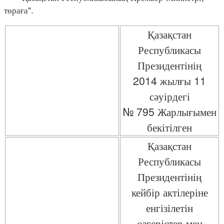
төраға".
Қазақстан
Республикасы
Президентінің
2014 жылғы 11
сәуірдегі
№ 795 Жарлығымен
бекітілген
Қазақстан
Республикасы
Президентінің
кейбір актілеріне
енгізілетін
өзгерістер мен