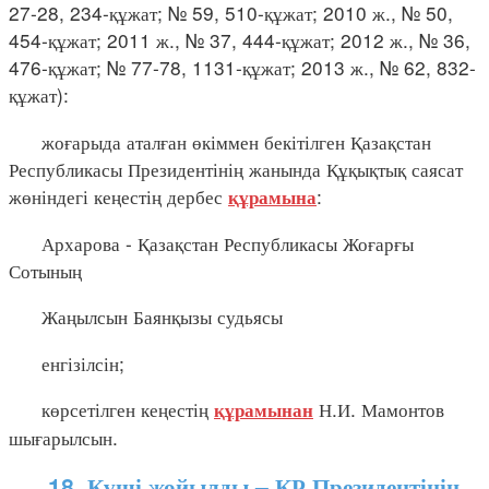
27-28, 234-құжат; № 59, 510-құжат; 2010 ж., № 50,
454-құжат; 2011 ж., № 37, 444-құжат; 2012 ж., № 36,
476-құжат; № 77-78, 1131-құжат; 2013 ж., № 62, 832-
құжат):
жоғарыда аталған өкіммен бекітілген Қазақстан
Республикасы Президентінің жанында Құқықтық саясат
жөніндегі кеңестің дербес
:
құрамына
Архарова - Қазақстан Республикасы Жоғарғы
Сотының
Жаңылсын Баянқызы судьясы
енгізілсін;
көрсетілген кеңестің
Н.И. Мамонтов
құрамынан
шығарылсын.
18. Күші жойылды – ҚР Президентінің