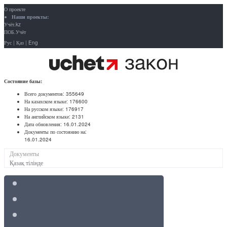
О проекте
Наши проекты:
Учёт.kz
ПОБ.Учёт
Рус
|
Қаз
|
Eng
Состояние базы:
Всего документов:
355649
На казахском языке:
176600
На русском языке:
176917
На английском языке:
2131
Дата обновления:
16.01.2024
Документы по состоянию на:
16.01.2024
Документы
Қазақ тілінде