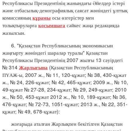
Республикасы Президентінің жанындағы Әйелдер істері
және отбасылық-демографиялық саясат жөніндегі ұлттық
комиссияның
осы өзгерістер мен
құрамы
толықтыруларға
сәйкес жаңа редакцияда
қосымшаға
жазылсын.
6. "Қазақстан Республикасының экономикасын
жаңғырту жөніндегі шаралар туралы" Қазақстан
Республикасы Президентінің 2007 жылғы 13 сәуірдегі
№ 314
(Қазақстан Республикасының
Жарлығына
ПҮАЖ-ы, 2007 ж., № 11, 120-құжат; № 38, 430-құжат
ж., № 24, 226-құжат; № 42, 465-құжат; 2009 ж., № 10,
49-құжат № 27-28, 234-құжат; № 29, 249-құжат; 2010
ж., № 50, 453-құжат 2012 ж., № 10, 189-құжат; № 36,
476-құжат; № 72-73, 1051-құжат; 2013 ж., № 22, 351-
құжат; № 49, 678-құжат):
жоғарыда аталған Жарлықпен бекітілген Қазақстан
Республикасының экономикасын жаңғырту мәселелері