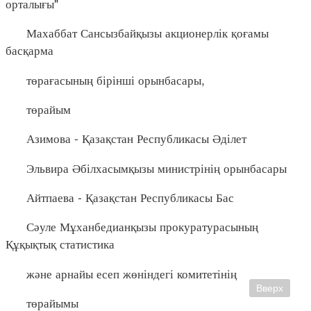
орталығы"
Махаббат Сансызбайқызы акционерлік қоғамы
басқарма
төрағасының бірінші орынбасары,
төрайым
Азимова - Қазақстан Республикасы Әділет
Эльвира Әбілхасымқызы министрінің орынбасары
Айтпаева - Қазақстан Республикасы Бас
Сәуле Мұханбедианқызы прокуратурасының
Құқықтық статистика
және арнайы есеп жөніндегі комитетінің
Вверх
төрайымы