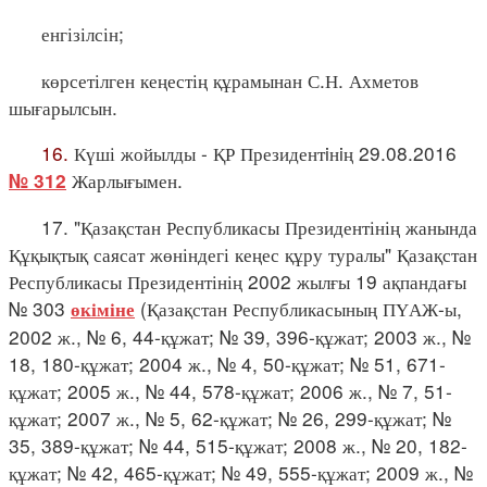
енгізілсін;
көрсетілген кеңестің құрамынан С.Н. Ахметов
шығарылсын.
16.
Күші жойылды - ҚР Президентiнiң 29.08.2016
Жарлығымен.
№ 312
17. "Қазақстан Республикасы Президентінің жанында
Құқықтық саясат жөніндегі кеңес құру туралы" Қазақстан
Республикасы Президентінің 2002 жылғы 19 ақпандағы
№ 303
(Қазақстан Республикасының ПҮАЖ-ы,
өкіміне
2002 ж., № 6, 44-құжат; № 39, 396-құжат; 2003 ж., №
18, 180-құжат; 2004 ж., № 4, 50-құжат; № 51, 671-
құжат; 2005 ж., № 44, 578-құжат; 2006 ж., № 7, 51-
құжат; 2007 ж., № 5, 62-құжат; № 26, 299-құжат; №
35, 389-құжат; № 44, 515-құжат; 2008 ж., № 20, 182-
құжат; № 42, 465-құжат; № 49, 555-құжат; 2009 ж., №