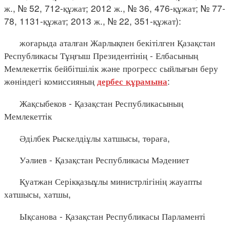
ж., № 52, 712-құжат; 2012 ж., № 36, 476-құжат; № 77-
78, 1131-құжат; 2013 ж., № 22, 351-құжат):
жоғарыда аталған Жарлықпен бекітілген Қазақстан
Республикасы Тұңғыш Президентінің - Елбасының
Мемлекеттік бейбітшілік және прогресс сыйлығын беру
жөніндегі комиссияның
:
дербес құрамына
Жақсыбеков - Қазақстан Республикасының
Мемлекеттік
Әділбек Рыскелдіұлы хатшысы, төраға,
Уәлиев - Қазақстан Республикасы Мәдениет
Қуатжан Серікқазыұлы министрлігінің жауапты
хатшысы, хатшы,
Ықсанова - Қазақстан Республикасы Парламенті