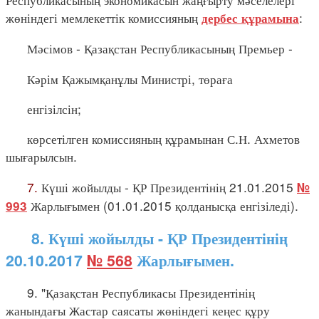
жөніндегі мемлекеттік комиссияның
:
дербес құрамына
Мәсімов - Қазақстан Республикасының Премьер -
Кәрім Қажымқанұлы Министрі, төраға
енгізілсін;
көрсетілген комиссияның құрамынан С.Н. Ахметов
шығарылсын.
7.
Күші жойылды - ҚР Президентінің 21.01.2015
№
Жарлығымен (01.01.2015 қолданысқа енгізіледі).
993
8. Күші жойылды - ҚР Президентінің
20.10.2017
№ 568
Жарлығымен.
9. "Қазақстан Республикасы Президентінің
жанындағы Жастар саясаты жөніндегі кеңес құру