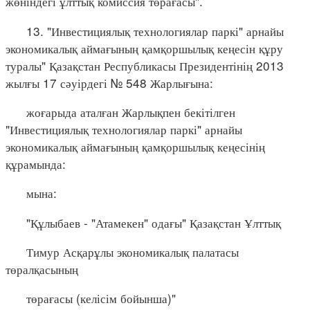
жөніндегі ұлттық комиссия төрағасы".
13. "Инвестициялық технологиялар паркі" арнайы
экономикалық аймағының қамқоршылық кеңесін құру
туралы" Қазақстан Республикасы Президентінің 2013
жылғы 17 сәуірдегі № 548 Жарлығына:
жоғарыда аталған Жарлықпен бекітілген
"Инвестициялық технологиялар паркі" арнайы
экономикалық аймағының қамқоршылық кеңесінің
құрамында:
мына:
"Құлыбаев - "Атамекен" одағы" Қазақстан Ұлттық
Тимур Асқарұлы экономикалық палатасы
төралқасының
төрағасы (келісім бойынша)"