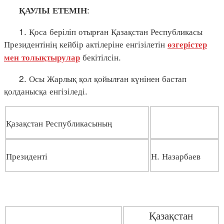
:
ҚАУЛЫ ЕТЕМІН
1. Қоса беріліп отырған Қазақстан Республикасы
Президентінің кейбір актілеріне енгізілетін
өзгерістер
бекітілсін.
мен толықтырулар
2. Осы Жарлық қол қойылған күнінен бастап
қолданысқа енгізіледі.
Қазақстан Республикасының
Президенті
Н. Назарбаев
Қазақстан