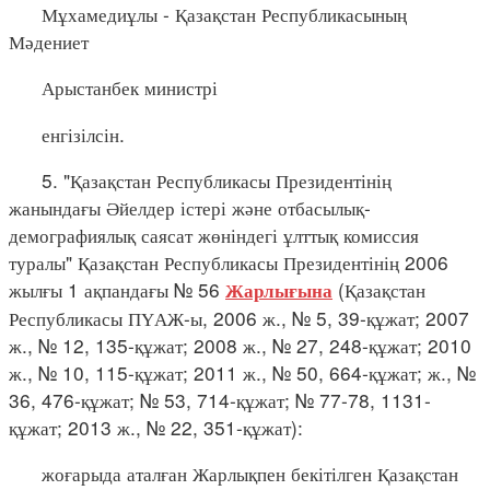
Мұхамедиұлы - Қазақстан Республикасының
Мәдениет
Арыстанбек министрі
енгізілсін.
5. "Қазақстан Республикасы Президентінің
жанындағы Әйелдер істері және отбасылық-
демографиялық саясат жөніндегі ұлттық комиссия
туралы" Қазақстан Республикасы Президентінің 2006
жылғы 1 ақпандағы № 56
(Қазақстан
Жарлығына
Республикасы ПҮАЖ-ы, 2006 ж., № 5, 39-құжат; 2007
ж., № 12, 135-құжат; 2008 ж., № 27, 248-құжат; 2010
ж., № 10, 115-құжат; 2011 ж., № 50, 664-құжат; ж., №
36, 476-құжат; № 53, 714-құжат; № 77-78, 1131-
құжат; 2013 ж., № 22, 351-құжат):
жоғарыда аталған Жарлықпен бекітілген Қазақстан