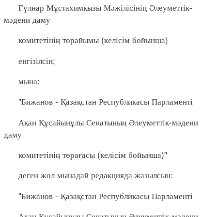
Гүлнар Мұстахимқызы Мәжілісінің Әлеуметтік-
мәдени даму
комитетінің төрайымы (келісім бойынша)
енгізілсін;
мына:
"Бижанов - Қазақстан Республикасы Парламенті
Ақан Құсайынұлы Сенатының Әлеуметтік-мәдени
даму
комитетінің төрағасы (келісім бойынша)"
деген жол мынадай редакцияда жазылсын:
"Бижанов - Қазақстан Республикасы Парламенті
Ақан Құсайынұлы Сенатының Әлеуметтік-мәдени