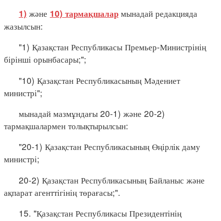
және
мынадай редакцияда
1)
10) тармақшалар
жазылсын:
"1) Қазақстан Республикасы Премьер-Министрінің
бірінші орынбасары;";
"10) Қазақстан Республикасының Мәдениет
министрі";
мынадай мазмұндағы 20-1) және 20-2)
тармақшалармен толықтырылсын:
"20-1) Қазақстан Республикасының Өңірлік даму
министрі;
20-2) Қазақстан Республикасының Байланыс және
ақпарат агенттігінің төрағасы;".
15. "Қазақстан Республикасы Президентінің