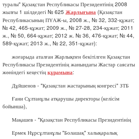
туралы" Қазақстан Республикасы Президентінің 2008
жылғы 1 шілдедегі № 625
(Қазақстан
Жарлығына
Республикасының ПҮАЖ-ы, 2008 ж., № 32, 332-құжат;
№ 42, 465-құжат; 2009 ж., № 27-28, 234-құжат; 2011
ж., № 50, 664-құжат; 2012 ж. № 36, 476-құжат; № 44,
589-құжат; 2013 ж., № 22, 351-құжат):
жоғарыда аталған Жарлықпен бекітілген Қазақстан
Республикасы Президентінің жанындағы Жастар саясаты
жөніндегі кеңестің
:
құрамына
Дұйшенов - "Қазақстан жастарының конгресі" ЗТБ
Ғани Сұлтанұлы атқарушы директоры (келісім
бойынша),
Мақашев - "Қазақстан Республикасы Президентінің
Ермек Нұрсұлтанұлы "Болашақ" халықаралық