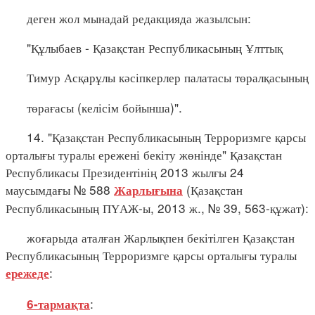
деген жол мынадай редакцияда жазылсын:
"Құлыбаев - Қазақстан Республикасының Ұлттық
Тимур Асқарұлы кәсіпкерлер палатасы төралқасының
төрағасы (келісім бойынша)".
14. "Қазақстан Республикасының Терроризмге қарсы
орталығы туралы ережені бекіту жөнінде" Қазақстан
Республикасы Президентінің 2013 жылғы 24
маусымдағы № 588
(Қазақстан
Жарлығына
Республикасының ПҮАЖ-ы, 2013 ж., № 39, 563-құжат):
жоғарыда аталған Жарлықпен бекітілген Қазақстан
Республикасының Терроризмге қарсы орталығы туралы
:
ережеде
:
6-тармақта