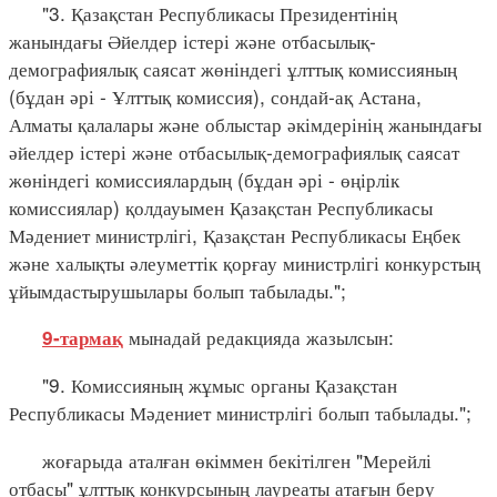
"3. Қазақстан Республикасы Президентінің
жанындағы Әйелдер істері және отбасылық-
демографиялық саясат жөніндегі ұлттық комиссияның
(бұдан әрі - Ұлттық комиссия), сондай-ақ Астана,
Алматы қалалары және облыстар әкімдерінің жанындағы
әйелдер істері және отбасылық-демографиялық саясат
жөніндегі комиссиялардың (бұдан әрі - өңірлік
комиссиялар) қолдауымен Қазақстан Республикасы
Мәдениет министрлігі, Қазақстан Республикасы Еңбек
және халықты әлеуметтік қорғау министрлігі конкурстың
ұйымдастырушылары болып табылады.";
мынадай редакцияда жазылсын:
9-тармақ
"9. Комиссияның жұмыс органы Қазақстан
Республикасы Мәдениет министрлігі болып табылады.";
жоғарыда аталған өкіммен бекітілген "Мерейлі
отбасы" ұлттық конкурсының лауреаты атағын беру