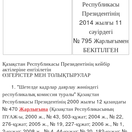
Республикасы
Президентінің
2014 жылғы 11
сәуірдегі
№ 795 Жарлығымен
БЕКІТІЛГЕН
Қазақстан Республикасы Президентінің кейбір
актілеріне енгізілетін
ӨЗГЕРІСТЕР МЕН ТОЛЫҚТЫРУЛАР
1. "Шетелде кадрлар даярлау жөніндегі
республикалық комиссия туралы" Қазақстан
Республикасы Президентінің 2000 жылғы 12 қазандағы
№ 470
(Қазақстан Республикасының
Жарлығына
ПҮАЖ-ы, 2000 ж., № 43, 503-құжат; 2004 ж., № 22,
276-құжат; 2005 ж., № 19, 227-құжат; 2006 ж., № 1,
2-құжат; 2008 ж., № 4, 44-құжат; № 20, 182-құжат; №