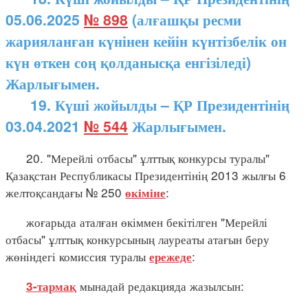
05.06.2025
№ 898
(алғашқы ресми
жарияланған күнінен кейін күнтізбелік он
күн өткен соң қолданысқа енгізіледі)
Жарлығымен.
19. Күші жойылды – ҚР Президентінің
03.04.2021
№ 544
Жарлығымен.
20. "Мерейлі отбасы" ұлттық конкурсы туралы"
Қазақстан Республикасы Президентінің 2013 жылғы 6
желтоқсандағы № 250
:
өкіміне
жоғарыда аталған өкіммен бекітілген "Мерейлі
отбасы" ұлттық конкурсының лауреаты атағын беру
жөніндегі комиссия туралы
:
ережеде
мынадай редакцияда жазылсын:
3-тармақ