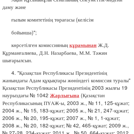
даму және
ғылым комитетінің төрағасы (келісім
бойынша)";
көрсетілген комиссияның
Ж.Д.
құрамынан
Құрманғалиева, Д.Н. Назарбаева, М.М. Тәжин
шығарылсын.
4. "Қазақстан Республикасы Президентінің
жанындағы Адам құқықтары жөніндегі комиссия туралы"
Қазақстан Республикасы Президентінің 2003 жылғы 19
наурыздағы № 1042
(Қазақстан
Жарлығына
Республикасының ПҮАЖ-ы, 2003 ж., № 11, 125-құжат;
2004 ж., № 15, 183-құжат; 2005 ж., № 21, 247-құжат;
2006 ж., № 20, 195-құжат; 2007 ж., № 1, 1-құжат;
2008 ж., № 20, 182-құжат; № 42, 465-құжат; 2009 ж.,
№ 27-28, 234-құжат; 2011 ж., № 50, 664-құжат; 2012