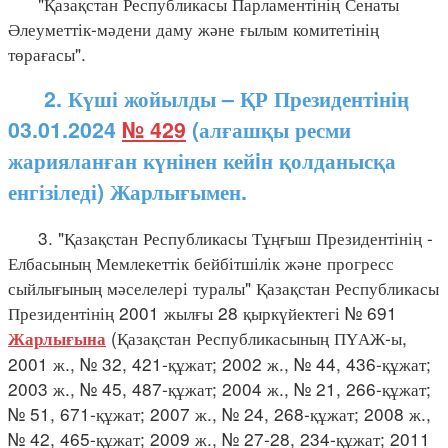
"Қазақстан Республикасы Парламентінің Сенаты
Әлеуметтік-мәдени даму және ғылым комитетінің
төрағасы".
2. Күші жойылды – ҚР Президентінің
03.01.2024
№ 429
(алғашқы ресми
жарияланған күнінен кейiн қолданысқа
енгізіледі) Жарлығымен.
3. "Қазақстан Республикасы Тұңғыш Президентінің -
Елбасының Мемлекеттік бейбітшілік және прогресс
сыйлығының мәселелері туралы" Қазақстан Республикасы
Президентінің 2001 жылғы 28 қыркүйектегі № 691
(Қазақстан Республикасының ПҮАЖ-ы,
Жарлығына
2001 ж., № 32, 421-құжат; 2002 ж., № 44, 436-құжат;
2003 ж., № 45, 487-құжат; 2004 ж., № 21, 266-құжат;
№ 51, 671-құжат; 2007 ж., № 24, 268-құжат; 2008 ж.,
№ 42, 465-құжат; 2009 ж., № 27-28, 234-құжат; 2011