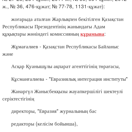
ж., № 36, 476-құжат; № 77-78, 1131-құжат):
жоғарыда аталған Жарлықпен бекітілген Қазақстан
Республикасы Президентінің жанындағы Адам
құқықтары жөніндегі комиссияның
:
құрамына
Жұмағалиев - Қазақстан Республикасы Байланыс
және
Асқар Қуанышұлы ақпарат агенттігінің төрағасы,
Құсманғалиева - "Евразиялық интеграция институты"
Жанаргүл Жанысбекқызы жауапкершілігі шектеулі
серіктестігінің
директоры, "Евразия" журналының бас
редакторы (келісім бойынша),