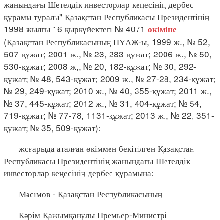
жанындағы Шетелдік инвесторлар кеңесінің дербес
құрамы туралы" Қазақстан Республикасы Президентінің
1998 жылғы 16 қыркүйектегі № 4071
өкіміне
(Қазақстан Республикасының ПҮАЖ-ы, 1999 ж., № 52,
507-құжат; 2001 ж., № 23, 283-құжат; 2006 ж., № 50,
530-құжат; 2008 ж,, № 20, 182-құжат; № 30, 292-
құжат; № 48, 543-құжат; 2009 ж., № 27-28, 234-құжат;
№ 29, 249-құжат; 2010 ж., № 40, 355-құжат; 2011 ж.,
№ 37, 445-құжат; 2012 ж., № 31, 404-құжат; № 54,
719-құжат; № 77-78, 1131-құжат; 2013 ж., № 22, 351-
құжат; № 35, 509-құжат):
жоғарыда аталған өкіммен бекітілген Қазақстан
Республикасы Президентінің жанындағы Шетелдік
инвесторлар кеңесінің дербес құрамына:
Мәсімов - Қазақстан Республикасының
Кәрім Қажымқанұлы Премьер-Министрі