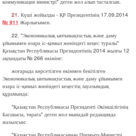
коммуникация министрі" деген жол алып тасталсын.
21.
Күші жойылды - ҚР Президентінің 17.09.2014
Жарлығымен.
№ 911
22. "Экономикалық ынтымақтастық және даму
ұйымымен өзара іс-қимыл жөніндегі кеңес туралы"
Қазақстан Республикасы Президентінің 2014 жылғы 12
ақпандағы № 266 өкіміне:
жоғарыда көрсетілген өкіммен бекітілген
Экономикалық ынтымақтастық және даму ұйымымен
өзара іс-қимыл жөніндегі кеңестің лауазымдық
құрамында:
"Қазақстан Республикасы Президенті Әкімшілігінің
Басшысы, төраға" деген жол мынадай редакцияда
жазылсын:
"Қазақстан Республикасының Премьер-Министрі,