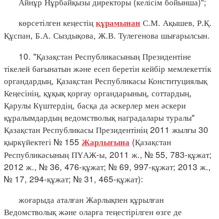
Айнұр Нұрбайқызы директоры (келісім бойынша)";
көрсетілген кеңестің
С.М. Ақышев, Р.Қ.
құрамынан
Құспан, Б.А. Сыздықова, Ж.В. Тулегенова шығарылсын.
10. "Қазақстан Республикасының Президентіне
тікелей бағынатын және есеп беретін кейбір мемлекеттік
органдардың, Қазақстан Республикасы Конституциялық
Кеңесінің, құқық қорғау органдарының, соттардың,
Қарулы Күштердің, басқа да әскерлер мен әскери
құралымдардың ведомстволық наградалары туралы"
Қазақстан Республикасы Президентінің 2011 жылғы 30
қыркүйектегі № 155
(Қазақстан
Жарлығына
Республикасының ПҮАЖ-ы, 2011 ж., № 55, 783-құжат;
2012 ж., № 36, 476-құжат; № 69, 997-құжат; 2013 ж.,
№ 17, 294-құжат; № 31, 465-құжат):
жоғарыда аталған Жарлықпен құрылған
Ведомстволық және оларға теңестірілген өзге де