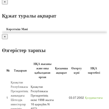
×
Құжат туралы ақпарат
Көрсеткіш
Мәні
×
Өзгерістер тарихы
НҚА нысаны
және оны
Қосымша
Өзгерту
НҚА
№
Тақырып
қабылдаған
ақпарат
күні
мәртебесі
орган
Қазақстан
Республикасы
Қазақстан
Президентінің
Республикасы
жанындағы
Президентінің
1
03.07.2002
Қолданыстағы
Шетелдік
өкімі 1998 жылғы
инвесторлар
16 қыркүйек N
кеңесінің
4071