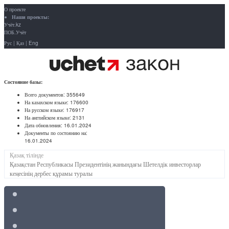
О проекте
Наши проекты:
Учёт.kz
ПОБ.Учёт
Рус
|
Қаз
|
Eng
Состояние базы:
Всего документов:
355649
На казахском языке:
176600
На русском языке:
176917
На английском языке:
2131
Дата обновления:
16.01.2024
Документы по состоянию на:
16.01.2024
Қазақ тілінде
Қазақстан Республикасы Президентінің жанындағы Шетелдік инвесторлар
кеңесінің дербес құрамы туралы