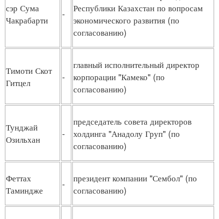
сэр Сума
Республики Казахстан по вопросам
-
Чакрабарти
экономического развития (по
согласованию)
главный исполнительный директор
Тимоти Скот
-
корпорации "Камеко" (по
Гитцел
согласованию)
председатель совета директоров
Тунджай
-
холдинга "Анадолу Груп" (по
Озильхан
согласованию)
Феттах
президент компании "Сембол" (по
-
Таминдже
согласованию)