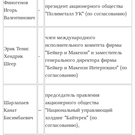
Финогенов
президент акционерного общества
Игорь
-
"Полиметалл УК" (по согласованию)
Валентинович
член международного
исполнительного комитета фирмы
Эрик Тенис
"Бейкер и Макензи" и заместитель
Хендрик
-
генерального директора фирмы
Шеер
"Бейкер и Макензи Интернэшнл" (по
согласованию)
председатель правления
Шарлапаев
акционерного общества
Канат
–
"Национальный управляющий
Бисимбаевич
холдинг "Байтерек" (по
согласованию),