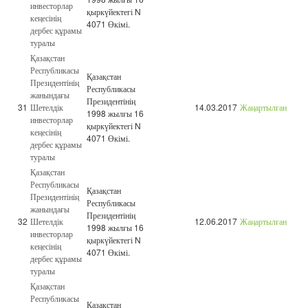
инвесторлар
қыркүйектегі N
кеңесінің
4071 Өкімі.
дербес құрамы
туралы
Қазақстан
Республикасы
Қазақстан
Президентінің
Республикасы
жанындағы
Президентінің
31
Шетелдік
14.03.2017
Жаңартылған
1998 жылғы 16
инвесторлар
қыркүйектегі N
кеңесінің
4071 Өкімі.
дербес құрамы
туралы
Қазақстан
Республикасы
Қазақстан
Президентінің
Республикасы
жанындағы
Президентінің
32
Шетелдік
12.06.2017
Жаңартылған
1998 жылғы 16
инвесторлар
қыркүйектегі N
кеңесінің
4071 Өкімі.
дербес құрамы
туралы
Қазақстан
Республикасы
Қазақстан