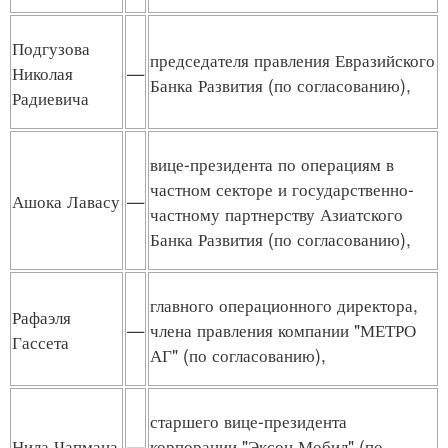
Подгузова
председателя правления Евразийского
Николая
—
Банка Развития (по согласованию),
Радиевича
вице-президента по операциям в
частном секторе и государственно-
Ашока Лавасу
—
частному партнерству Азиатского
Банка Развития (по согласованию),
главного операционного директора,
Рафаэля
—
члена правления компании "МЕТРО
Гассета
АГ" (по согласованию),
старшего вице-президента
Нила Чапмана
—
корпорации "Эксон Мобил" (по