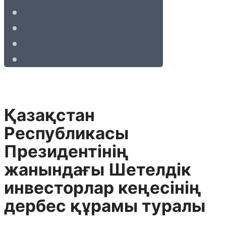
Қазақстан
Республикасы
Президентінің
жанындағы Шетелдік
инвесторлар кеңесінің
дербес құрамы туралы