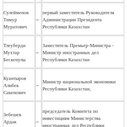
Сулейменов
первый заместитель Руководителя
Тимур
–
Администрации Президента
Муратович
Республики Казахстан
Тлеуберди
Заместитель Премьер-Министра -
Мухтар
–
Министр иностранных дел
Бескенулы
Республики Казахстан
Куантыров
Министр национальной экономики
Алибек
–
Республики Казахстан,
Сакенович
председатель Комитета по
Зебешев
инвестициям Министерства
Ардак
–
иностранных дел Республики