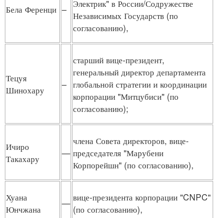
Электрик" в России/Содружестве
Бела Ференци
–
Независимых Государств (по
согласованию),
старший вице-президент,
генеральный директор департамента
Тецуя
–
глобальной стратегии и координации
Шинохару
корпорации "Митцубиси" (по
согласованию);
члена Совета директоров, вице-
Ичиро
—
председателя "Марубени
Такахару
Корпорейшн" (по согласованию),
Хуана
вице-президента корпорации "CNPC"
—
Юнчжана
(по согласованию),