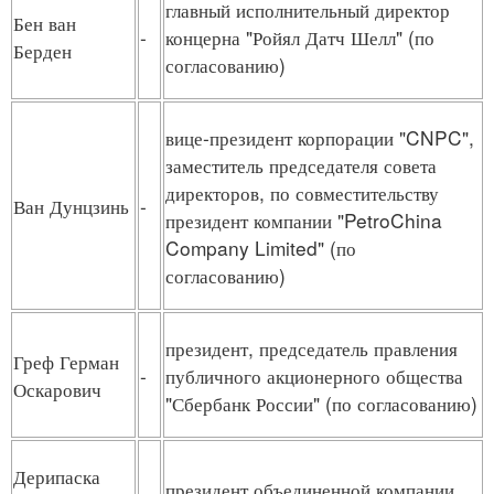
главный исполнительный директор
Бен ван
-
концерна "Ройял Датч Шелл" (по
Берден
согласованию)
вице-президент корпорации "CNPC",
заместитель председателя совета
директоров, по совместительству
Ван Дунцзинь
-
президент компании "PetroChina
Company Limited" (по
согласованию)
президент, председатель правления
Греф Герман
-
публичного акционерного общества
Оскарович
"Сбербанк России" (по согласованию)
Дерипаска
президент объединенной компании