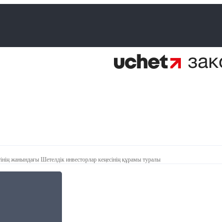
інің жанындағы Шетелдік инвесторлар кеңесінің құрамы туралы