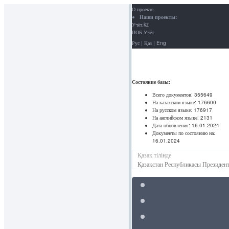
О проекте
Наши проекты:
Учёт.kz
ПОБ.Учёт
Рус
|
Қаз
|
Eng
Состояние базы:
Всего документов:
355649
На казахском языке:
176600
На русском языке:
176917
На английском языке:
2131
Дата обновления:
16.01.2024
Документы по состоянию на:
16.01.2024
Қазақ тілінде
Қазақстан Республикасы Президент