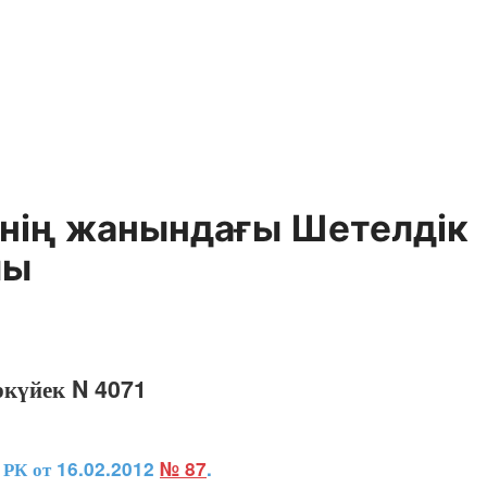
інің жанындағы Шетелдік
лы
ркүйек N 4071
РК от 16.02.2012
№ 87
.