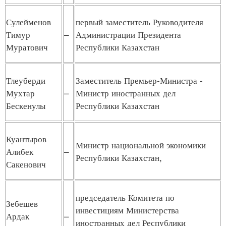
Сулейменов
первый заместитель Руководителя
Тимур
–
Администрации Президента
Муратович
Республики Казахстан
Тлеуберди
Заместитель Премьер-Министра -
Мухтар
–
Министр иностранных дел
Бескенулы
Республики Казахстан
Куантыров
Министр национальной экономики
Алибек
–
Республики Казахстан,
Сакенович
председатель Комитета по
Зебешев
инвестициям Министерства
Ардак
–
иностранных дел Республики