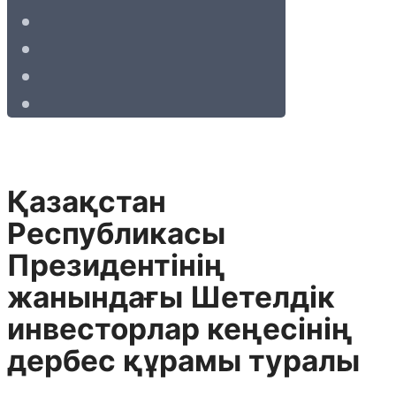
Қазақстан
Республикасы
Президентінің
жанындағы Шетелдік
инвесторлар кеңесінің
дербес құрамы туралы