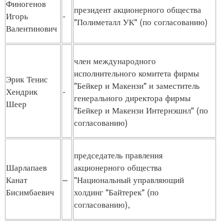
Финогенов
президент акционерного общества
Игорь
-
"Полиметалл УК" (по согласованию)
Валентинович
член международного
исполнительного комитета фирмы
Эрик Тенис
"Бейкер и Макензи" и заместитель
Хендрик
-
генерального директора фирмы
Шеер
"Бейкер и Макензи Интернэшнл" (по
согласованию)
председатель правления
Шарлапаев
акционерного общества
Канат
–
"Национальный управляющий
Бисимбаевич
холдинг "Байтерек" (по
согласованию),