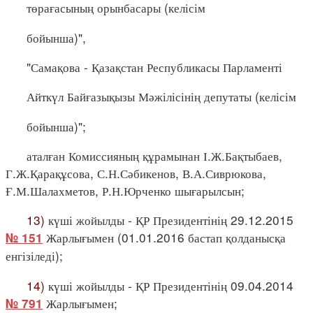
төрағасының орынбасары (келісім
бойынша)",
"Самақова - Қазақстан Республикасы Парламенті
Айткүл Байғазықызы Мәжілісінің депутаты (келісім
бойынша)";
аталған Комиссияның құрамынан І.Ж.Бақтыбаев,
Г.Ж.Қарақұсова, С.Н.Сәбикенов, В.А.Сиврюкова,
Ғ.М.Шалахметов, Р.Н.Юрченко шығарылсын;
13)
күші жойылды - ҚР Президентінің 29.12.2015
Жарлығымен (01.01.2016 бастап қолданысқа
№ 151
енгізіледі);
14)
күші жойылды - ҚР Президентінің 09.04.2014
Жарлығымен;
№ 791