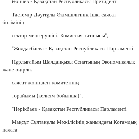
Әбішев - Қазақстан Республикасы Президенті
Тастемір Дәуітұлы Әкімшілігінің Ішкі саясат
бөлімінің
сектор меңгерушісі, Комиссия хатшысы",
"Жолдасбаева - Қазақстан Республикасы Парламенті
Нұрлығайым Шалданқызы Сенатының Экономикалық
және өңірлік
саясат жөніндегі комитетінің
төрайымы (келісім бойынша)",
"Нәрікбаев - Қазақстан Республикасы Парламенті
Мақсұт Сұлтанұлы Мәжілісінің жанындағы Қоғамдық
палата