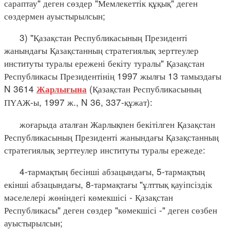
сараптау" деген сөздер "Мемлекеттік құқық" деген
сөздермен ауыстырылсын;
3) "Қазақстан Республикасының Президенті
жанындағы Қазақстанның стратегиялық зерттеулер
институты туралы ережені бекіту туралы" Қазақстан
Республикасы Президентінің 1997 жылғы 13 тамыздағы
N 3614
(Қазақстан Республикасының
Жарлығына
ПҮАЖ-ы, 1997 ж., N 36, 337-құжат):
жоғарыда аталған Жарлықпен бекітілген Қазақстан
Республикасының Президенті жанындағы Қазақстанның
стратегиялық зерттеулер институты туралы ережеде:
4-тармақтың бесінші абзацындағы, 5-тармақтың
екінші абзацындағы, 8-тармақтағы "ұлттық қауіпсіздік
мәселелері жөніндегі көмекшісі - Қазақстан
Республикасы" деген сөздер "көмекшісі -" деген сөзбен
ауыстырылсын;