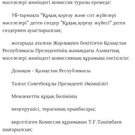
мәселелері жөніндегі комиссия туралы ережеде:
16-тармақта "Құқық қорғау және сот жүйелері
мәселелері" деген сөздер "Құқық қорғау жүйесі" деген
сөздермен ауыстырылсын;
жоғарыда аталған Жарлықпен бекітілген Қазақстан
Республикасы Президентінің жанындағы Азаматтық
мәселелері жөніндегі комиссияның құрамына енгізілсін:
Донақов - Қазақстан Республикасы
Талғат Советбекұлы Президенті Әкімшілігі
Мемлекеттік құқық бөлімінің
меңгерушісі, төрағаның орынбасары;
көрсетілген Комиссия құрамынан Т.Ғ.Тәшімбаев
шығарылсын;