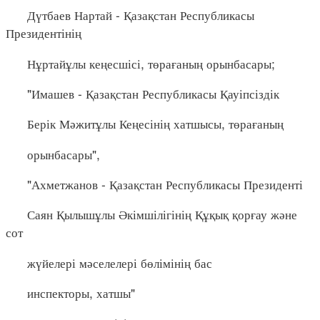
Дүтбаев Нартай - Қазақстан Республикасы
Президентінің
Нұртайұлы кеңесшісі, төрағаның орынбасары;
"Имашев - Қазақстан Республикасы Қауіпсіздік
Берік Мәжитұлы Кеңесінің хатшысы, төрағаның
орынбасары",
"Ахметжанов - Қазақстан Республикасы Президенті
Саян Қылышұлы Әкімшілігінің Құқық қорғау және
сот
жүйелері мәселелері бөлімінің бас
инспекторы, хатшы"