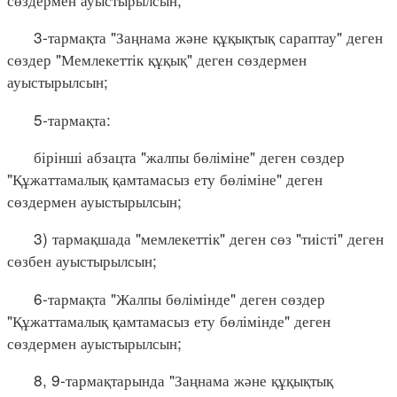
3-тармақта "Заңнама және құқықтық сараптау" деген
сөздер "Мемлекеттік құқық" деген сөздермен
ауыстырылсын;
5-тармақта:
бірінші абзацта "жалпы бөліміне" деген сөздер
"Құжаттамалық қамтамасыз ету бөліміне" деген
сөздермен ауыстырылсын;
3) тармақшада "мемлекеттік" деген сөз "тиісті" деген
сөзбен ауыстырылсын;
6-тармақта "Жалпы бөлімінде" деген сөздер
"Құжаттамалық қамтамасыз ету бөлімінде" деген
сөздермен ауыстырылсын;
8, 9-тармақтарында "Заңнама және құқықтық