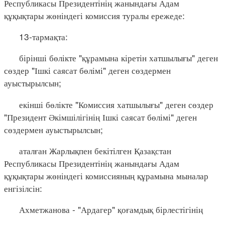
Республикасы Президентінің жанындағы Адам
құқықтары жөніндегі комиссия туралы ережеде:
13-тармақта:
бірінші бөлікте "құрамына кіретін хатшылығы" деген
сөздер "Ішкі саясат бөлімі" деген сөздермен
ауыстырылсын;
екінші бөлікте "Комиссия хатшылығы" деген сөздер
"Президент Әкімшілігінің Ішкі саясат бөлімі" деген
сөздермен ауыстырылсын;
аталған Жарлықпен бекітілген Қазақстан
Республикасы Президентінің жанындағы Адам
құқықтары жөніндегі комиссияның құрамына мыналар
енгізілсін:
Ахметжанова - "Ардагер" қоғамдық бірлестігінің