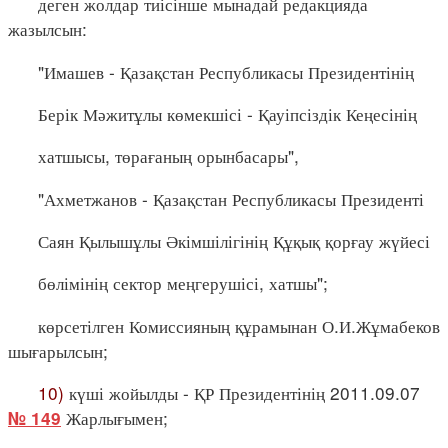
деген жолдар тиісінше мынадай редакцияда
жазылсын:
"Имашев - Қазақстан Республикасы Президентінің
Берік Мәжитұлы көмекшісі - Қауіпсіздік Кеңесінің
хатшысы, төрағаның орынбасары",
"Ахметжанов - Қазақстан Республикасы Президенті
Саян Қылышұлы Әкімшілігінің Құқық қорғау жүйесі
бөлімінің сектор меңгерушісі, хатшы";
көрсетілген Комиссияның құрамынан О.И.Жұмабеков
шығарылсын;
10)
күші жойылды - ҚР Президентінің 2011.09.07
Жарлығымен;
№ 149