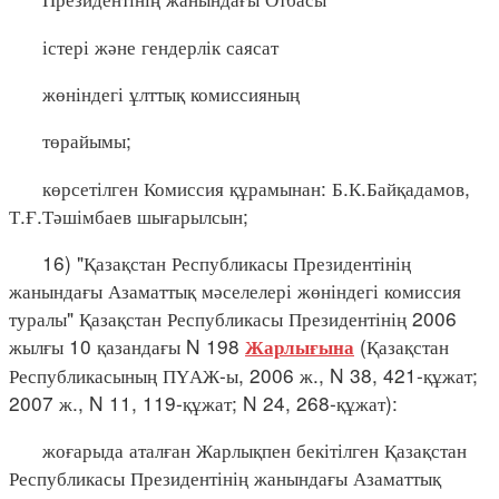
істері және гендерлік саясат
жөніндегі ұлттық комиссияның
төрайымы;
көрсетілген Комиссия құрамынан: Б.К.Байқадамов,
Т.Ғ.Тәшімбаев шығарылсын;
16) "Қазақстан Республикасы Президентінің
жанындағы Азаматтық мәселелері жөніндегі комиссия
туралы" Қазақстан Республикасы Президентінің 2006
жылғы 10 қазандағы N 198
(Қазақстан
Жарлығына
Республикасының ПҮАЖ-ы, 2006 ж., N 38, 421-құжат;
2007 ж., N 11, 119-құжат; N 24, 268-құжат):
жоғарыда аталған Жарлықпен бекітілген Қазақстан
Республикасы Президентінің жанындағы Азаматтық