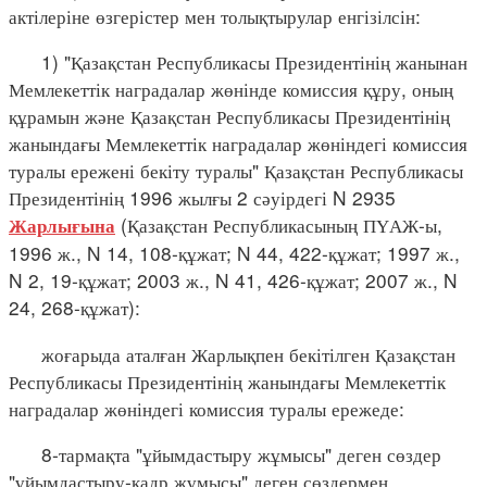
актілеріне өзгерістер мен толықтырулар енгізілсін:
1) "Қазақстан Республикасы Президентінің жанынан
Мемлекеттік наградалар жөнінде комиссия құру, оның
құрамын және Қазақстан Республикасы Президентінің
жанындағы Мемлекеттік наградалар жөніндегі комиссия
туралы ережені бекіту туралы" Қазақстан Республикасы
Президентінің 1996 жылғы 2 сәуірдегі N 2935
(Қазақстан Республикасының ПҮАЖ-ы,
Жарлығына
1996 ж., N 14, 108-құжат; N 44, 422-құжат; 1997 ж.,
N 2, 19-құжат; 2003 ж., N 41, 426-құжат; 2007 ж., N
24, 268-құжат):
жоғарыда аталған Жарлықпен бекітілген Қазақстан
Республикасы Президентінің жанындағы Мемлекеттік
наградалар жөніндегі комиссия туралы ережеде:
8-тармақта "ұйымдастыру жұмысы" деген сөздер
"ұйымдастыру-кадр жұмысы" деген сөздермен