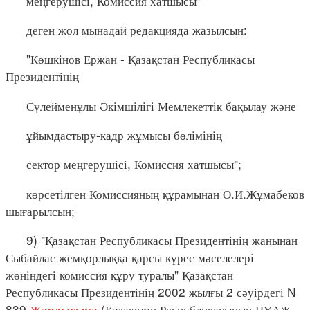
меңгерушісі, Комиссия хатшысы"
деген жол мынадай редакцияда жазылсын:
"Көшкінов Ержан - Қазақстан Республикасы
Президентінің
Сүлейменұлы Әкімшілігі Мемлекеттік бақылау және
ұйымдастыру-кадр жұмысы бөлімінің
сектор меңгерушісі, Комиссия хатшысы";
көрсетілген Комиссияның құрамынан О.И.Жұмабеков
шығарылсын;
9) "Қазақстан Республикасы Президентінің жанынан
Сыбайлас жемқорлыққа қарсы күрес мәселелері
жөніндегі комиссия құру туралы" Қазақстан
Республикасы Президентінің 2002 жылғы 2 сәуірдегі N
839
(Қазақстан Республикасының ПҮАЖ-
Жарлығына