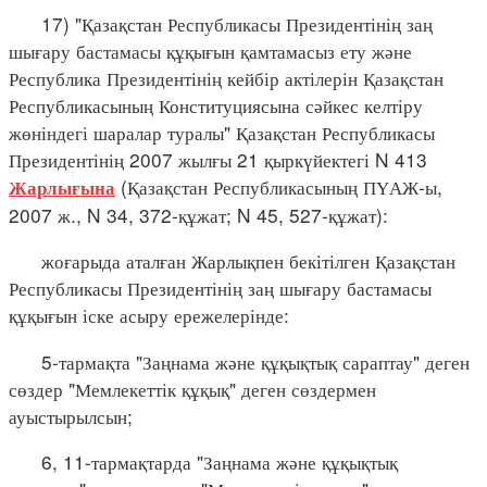
17) "Қазақстан Республикасы Президентінің заң
шығару бастамасы құқығын қамтамасыз ету және
Республика Президентінің кейбір актілерін Қазақстан
Республикасының Конституциясына сәйкес келтіру
жөніндегі шаралар туралы" Қазақстан Республикасы
Президентінің 2007 жылғы 21 қыркүйектегі N 413
(Қазақстан Республикасының ПҮАЖ-ы,
Жарлығына
2007 ж., N 34, 372-құжат; N 45, 527-құжат):
жоғарыда аталған Жарлықпен бекітілген Қазақстан
Республикасы Президентінің заң шығару бастамасы
құқығын іске асыру ережелерінде:
5-тармақта "Заңнама және құқықтық сараптау" деген
сөздер "Мемлекеттік құқық" деген сөздермен
ауыстырылсын;
6, 11-тармақтарда "Заңнама және құқықтық