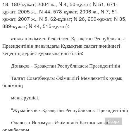
18, 180-құжат; 2004 ж., N 4, 50-құжат; N 51, 671-
құжат; 2005 ж., N 44, 578-құжат; 2006 ж., N 7, 51-
құжат; 2007 ж., N 5, 62-құжат; N 26, 299-құжат; N 35,
389-құжат; N 44, 515-құжат):
аталған өкіммен бекітілген Қазақстан Республикасы
Президентінің жанындағы Құқықтық саясат жөніндегі
кеңестің дербес құрамына енгізілсін:
Донақов - Қазақстан Республикасы Президентінің
Талғат Советбекұлы Әкімшілігі Мемлекеттік құқық
бөлімінің
меңгерушісі;
"Жұмабеков - Қазақстан Республикасы Президентінің
Оңалсын Исламұлы Әкімшілігі Басшысының
Вверх
орынбасары,