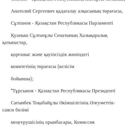
Анатолий Сергеевич қадағалау алқасының төрағасы,
Сұлтанов - Қазақстан Республикасы Парламенті
Қуаныш Сұлтанұлы Сенатының Халықаралық
қатынастар,
қорғаныс және қауіпсіздік жөніндегі
комитетінің төрағасы (келісім
бойынша);
"Тұрсынов - Қазақстан Республикасы Президенті
Сағынбек Тоқабайұлы Әкімшілігінің Әлеуметтік-
саяси бөлімі
меңгерушісінің орынбасары, Комиссия