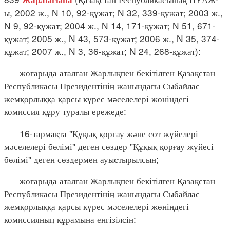
ы, 2002 ж., N 10, 92-құжат; N 32, 339-құжат; 2003 ж.,
N 9, 92-құжат; 2004 ж., N 14, 171-құжат; N 51, 671-
құжат; 2005 ж., N 43, 573-құжат; 2006 ж., N 35, 374-
құжат; 2007 ж., N 3, 36-құжат; N 24, 268-құжат):
жоғарыда аталған Жарлықпен бекітілген Қазақстан
Республикасы Президентінің жанындағы Сыбайлас
жемқорлыққа қарсы күрес мәселелері жөніндегі
комиссия құру туралы ережеде:
16-тармақта "Құқық қорғау және сот жүйелері
мәселелері бөлімі" деген сөздер "Құқық қорғау жүйесі
бөлімі" деген сөздермен ауыстырылсын;
жоғарыда аталған Жарлықпен бекітілген Қазақстан
Республикасы Президентінің жанындағы Сыбайлас
жемқорлыққа қарсы күрес мәселелері жөніндегі
комиссияның құрамына енгізілсін: