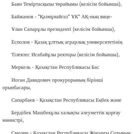
Баян Теміртасқызы төрайымы (келісім бойынша),
Байжанов - "Қазмұнайгаз" ҰК" АҚ-ның вице-
Ұлан Сапарұлы президенті (келісім бойынша),
Есполов - Қазақ ұлттық аграрлық университетінің
Тілектес Исабайұлы ректоры (келісім бойынша),
Меркель - Қазақстан Республикасы Бас
Иоган Давидович прокурорының бірінші
орынбасары,
Сапарбаев - Қазақстан Республикасы Еңбек және
Бердібек Машбекұлы халықты әлеуметтік қорғау
министрі,
Смолин - Қазақстан Республикасы Жоғарғы Сотының