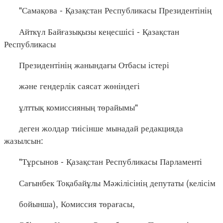
"Самақова - Қазақстан Республикасы Президентінің
Айткүл Байғазықызы кеңесшісі - Қазақстан
Республикасы
Президентінің жанындағы Отбасы істері
және гендерлік саясат жөніндегі
ұлттық комиссияның төрайымы"
деген жолдар тиісінше мынадай редакцияда
жазылсын:
"Тұрсынов - Қазақстан Республикасы Парламенті
Сағынбек Тоқабайұлы Мәжілісінің депутаты (келісім
бойынша), Комиссия төрағасы,