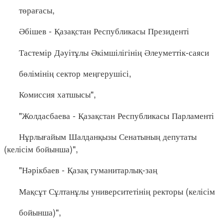
төрағасы,
Әбішев - Қазақстан Республикасы Президенті
Тастемір Дәуітұлы Әкімшілігінің Әлеуметтік-саяси
бөлімінің сектор меңгерушісі,
Комиссия хатшысы",
"Жолдасбаева - Қазақстан Республикасы Парламенті
Нұрлығайым Шалданқызы Сенатының депутаты
(келісім бойынша)",
"Нәрікбаев - Қазақ гуманитарлық-заң
Мақсұт Сұлтанұлы университетінің ректоры (келісім
бойынша)",