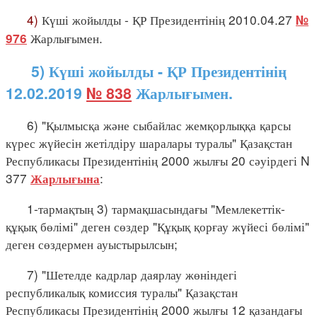
4)
Күші жойылды - ҚР Президентінің 2010.04.27
№
Жарлығымен.
976
5) Күші жойылды - ҚР Президентінің
12.02.2019
№ 838
Жарлығымен.
6) "Қылмысқа және сыбайлас жемқорлыққа қарсы
күрес жүйесін жетілдіру шаралары туралы" Қазақстан
Республикасы Президентінің 2000 жылғы 20 сәуірдегі N
377
:
Жарлығына
1-тармақтың 3) тармақшасындағы "Мемлекеттік-
құқық бөлімі" деген сөздер "Құқық қорғау жүйесі бөлімі"
деген сөздермен ауыстырылсын;
7) "Шетелде кадрлар даярлау жөніндегі
республикалық комиссия туралы" Қазақстан
Республикасы Президентінің 2000 жылғы 12 қазандағы