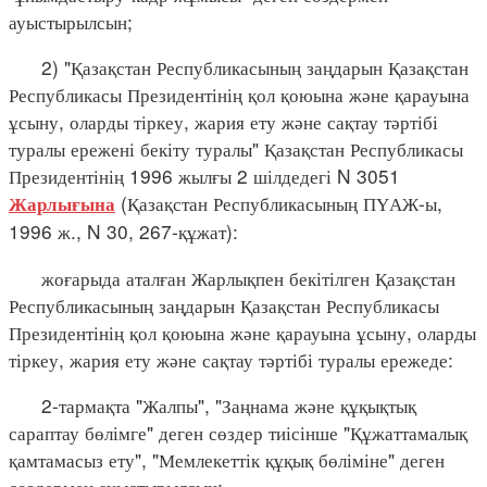
ауыстырылсын;
2) "Қазақстан Республикасының заңдарын Қазақстан
Республикасы Президентінің қол қоюына және қарауына
ұсыну, оларды тіркеу, жария ету және сақтау тәртібі
туралы ережені бекіту туралы" Қазақстан Республикасы
Президентінің 1996 жылғы 2 шілдедегі N 3051
(Қазақстан Республикасының ПҮАЖ-ы,
Жарлығына
1996 ж., N 30, 267-құжат):
жоғарыда аталған Жарлықпен бекітілген Қазақстан
Республикасының заңдарын Қазақстан Республикасы
Президентінің қол қоюына және қарауына ұсыну, оларды
тіркеу, жария ету және сақтау тәртібі туралы ережеде:
2-тармақта "Жалпы", "Заңнама және құқықтық
сараптау бөлімге" деген сөздер тиісінше "Құжаттамалық
қамтамасыз ету", "Мемлекеттік құқық бөліміне" деген
сөздермен ауыстырылсын;