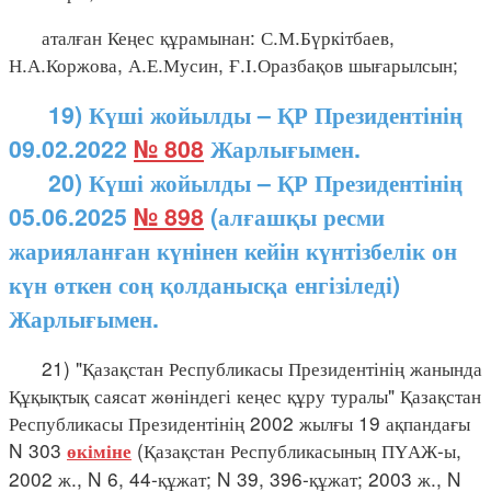
аталған Кеңес құрамынан: С.М.Бүркітбаев,
Н.А.Коржова, А.Е.Мусин, Ғ.І.Оразбақов шығарылсын;
19) Күші жойылды – ҚР Президентінің
09.02.2022
№ 808
Жарлығымен.
20) Күші жойылды – ҚР Президентінің
05.06.2025
№ 898
(алғашқы ресми
жарияланған күнінен кейін күнтізбелік он
күн өткен соң қолданысқа енгізіледі)
Жарлығымен.
21) "Қазақстан Республикасы Президентінің жанында
Құқықтық саясат жөніндегі кеңес құру туралы" Қазақстан
Республикасы Президентінің 2002 жылғы 19 ақпандағы
N 303
(Қазақстан Республикасының ПҮАЖ-ы,
өкіміне
2002 ж., N 6, 44-құжат; N 39, 396-құжат; 2003 ж., N