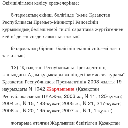
Әкімшілігімен келісу ережелерінде:
6-тармақтың екінші бөлігінде "және Қазақстан
Республикасы Премьер-Министрі Кеңсесінің
құрылымдық бөлімшелері тиісті сараптама жүргізгеннен
кейін" деген сөздер алып тасталсын;
8-тармақтың бірінші бөлігінің екінші сөйлемі алып
тасталсын;
12) "Қазақстан Республикасы Президентінің
жанындағы Адам құқықтары жөніндегі комиссия туралы"
Қазақстан Республикасы Президентінің 2003 жылғы 19
наурыздағы N 1042
(Қазақстан
Жарлығына
Республикасының ПҮАЖ-ы, 2003 ж., N 11, 125-құжат;
2004 ж., N 15, 183-құжат; 2005 ж., N 21, 247-құжат;
2006 ж., N 20, 195-құжат; 2007 ж., N 1, 1-құжат):
жоғарыда аталған Жарлықпен бекітілген Қазақстан