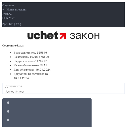
О проекте
Наши проекты:
Учёт.kz
ПОБ.Учёт
Рус
|
Қаз
|
Eng
Состояние базы:
Всего документов:
355649
На казахском языке:
176600
На русском языке:
176917
На английском языке:
2131
Дата обновления:
16.01.2024
Документы по состоянию на:
16.01.2024
Документы
Қазақ тілінде