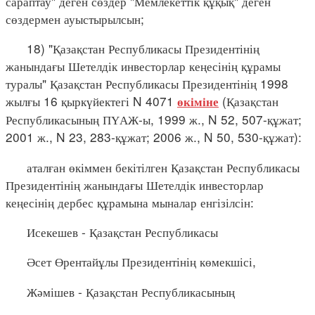
сараптау" деген сөздер "Мемлекеттік құқық" деген
сөздермен ауыстырылсын;
18) "Қазақстан Республикасы Президентінің
жанындағы Шетелдік инвесторлар кеңесінің құрамы
туралы" Қазақстан Республикасы Президентінің 1998
жылғы 16 қыркүйектегі N 4071
(Қазақстан
өкіміне
Республикасының ПҮАЖ-ы, 1999 ж., N 52, 507-құжат;
2001 ж., N 23, 283-құжат; 2006 ж., N 50, 530-құжат):
аталған өкіммен бекітілген Қазақстан Республикасы
Президентінің жанындағы Шетелдік инвесторлар
кеңесінің дербес құрамына мыналар енгізілсін:
Исекешев - Қазақстан Республикасы
Әсет Өрентайұлы Президентінің көмекшісі,
Жәмішев - Қазақстан Республикасының