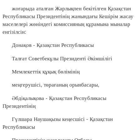
жоғарыда аталған Жарлықпен бекітілген Қазақстан
Республикасы Президентінің жанындағы Кешірім жасау
мәселелері жөніндегі комиссияның құрамына мыналар
енгізілсін:
Донақов - Қазақстан Республикасы
Талғат Советбекұлы Президенті Әкімшілігі
Мемлекеттік құқық бөлімінің
меңгерушісі, төрағаның орынбасары,
Әбдіқалықова - Қазақстан Республикасы
Президентінің
Гүлшара Наушақызы кеңесшісі - Қазақстан
Республикасы
Президентінің жанындағы Отбасы