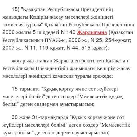
15) "Қазақстан Республикасы Президентінің
жанындағы Кешірім жасау мәселелері жөніндегі
комиссия туралы" Қазақстан Республикасы Президентінің
2006 жылғы 5 шілдедегі N 140
(Қазақстан
Жарлығына
Республикасының ПҮАЖ-ы, 2006 ж., N 25, 254-құжат;
2007 ж., N 11, 119-құжат; N 44, 515-құжат):
жоғарыда аталған Жарлықпен бекітілген Қазақстан
Республикасы Президентінің жанындағы Кешірім жасау
мәселелері жөніндегі комиссия туралы ережеде:
15-тармақта "Құқық қорғау және сот жүйелері
мәселелері бөлімі" деген сөздер "Мемлекеттік құқық
бөлімі" деген сөздермен ауыстырылсын;
30 және 31-тармақтарда "Құқық қорғау және сот
жүйелері мәселелері бөлімі" деген сөздер "Мемлекеттік
құқық бөлімі" деген сөздермен ауыстырылсын;