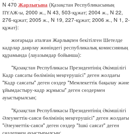
N 470
(Қазақстан Республикасының
Жарлығына
ПҮАЖ-ы, 2000 ж., N 43, 503-құжат; 2004 ж., N 22,
276-құжат; 2005 ж., N 19, 227-құжат; 2006 ж., N 1, 2-
құжат):
жоғарыда аталған Жарлықпен бекітілген Шетелде
кадрлар даярлау жөніндегі республикалық комиссияның
құрамында (лауазымдар бойынша):
"Қазақстан Республикасы Президентінің Әкімшілігі
Кадр саясаты бөлімінің меңгерушісі" деген жолдағы
"Кадр саясаты" деген сөздер "Мемлекеттік бақылау және
ұйымдастыру-кадр жұмысы" деген сөздермен
ауыстырылсын;
"Қазақстан Республикасы Президентінің Әкімшілігі
Әлеуметтік-саяси бөлімінің меңгерушісі" деген жолдағы
"Әлеуметтік-саяси" деген сөздер "Ішкі саясат" деген
сөздермен ауыстырылсын;