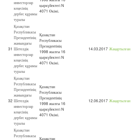
инвесторлар
қыркүйектегі N
кеңесінің
4071 Өкімі.
дербес құрамы
туралы
Қазақстан
Республикасы
Қазақстан
Президентінің
Республикасы
жанындағы
Президентінің
31
Шетелдік
14.03.2017
Жаңартылған
1998 жылғы 16
инвесторлар
қыркүйектегі N
кеңесінің
4071 Өкімі.
дербес құрамы
туралы
Қазақстан
Республикасы
Қазақстан
Президентінің
Республикасы
жанындағы
Президентінің
32
Шетелдік
12.06.2017
Жаңартылған
1998 жылғы 16
инвесторлар
қыркүйектегі N
кеңесінің
4071 Өкімі.
дербес құрамы
туралы
Қазақстан
Республикасы
Қазақстан