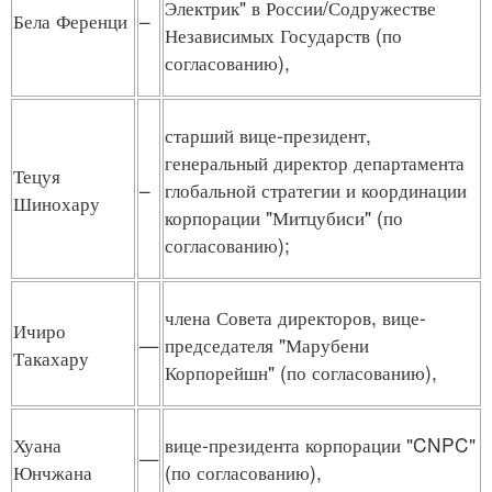
Электрик" в России/Содружестве
Бела Ференци
–
Независимых Государств (по
согласованию),
старший вице-президент,
генеральный директор департамента
Тецуя
–
глобальной стратегии и координации
Шинохару
корпорации "Митцубиси" (по
согласованию);
члена Совета директоров, вице-
Ичиро
—
председателя "Марубени
Такахару
Корпорейшн" (по согласованию),
Хуана
вице-президента корпорации "CNPC"
—
Юнчжана
(по согласованию),