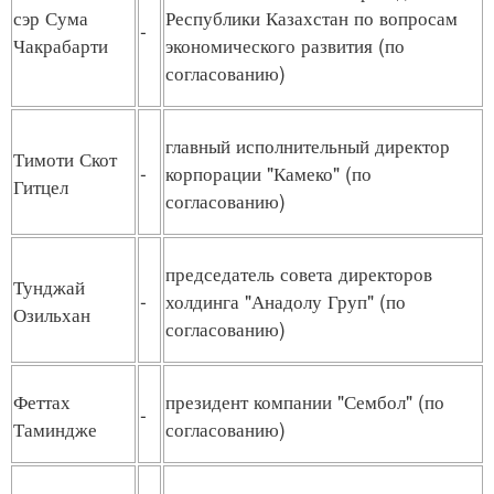
сэр Сума
Республики Казахстан по вопросам
-
Чакрабарти
экономического развития (по
согласованию)
главный исполнительный директор
Тимоти Скот
-
корпорации "Камеко" (по
Гитцел
согласованию)
председатель совета директоров
Тунджай
-
холдинга "Анадолу Груп" (по
Озильхан
согласованию)
Феттах
президент компании "Сембол" (по
-
Таминдже
согласованию)