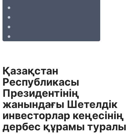
Қазақстан
Республикасы
Президентінің
жанындағы Шетелдік
инвесторлар кеңесінің
дербес құрамы туралы