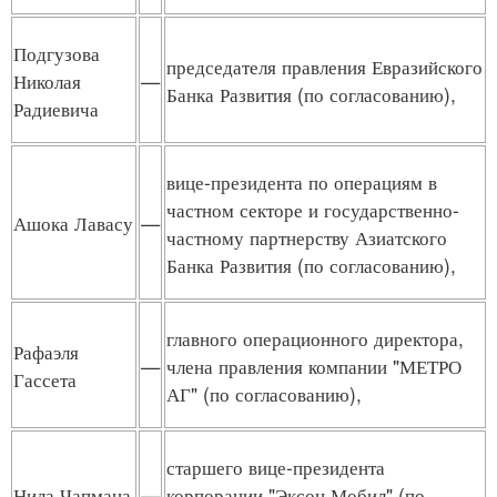
Подгузова
председателя правления Евразийского
Николая
—
Банка Развития (по согласованию),
Радиевича
вице-президента по операциям в
частном секторе и государственно-
Ашока Лавасу
—
частному партнерству Азиатского
Банка Развития (по согласованию),
главного операционного директора,
Рафаэля
—
члена правления компании "МЕТРО
Гассета
АГ" (по согласованию),
старшего вице-президента
Нила Чапмана
—
корпорации "Эксон Мобил" (по