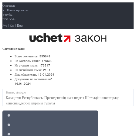
О проекте
Наши проекты:
Учёт.kz
ПОБ.Учёт
Рус
|
Қаз
|
Eng
Состояние базы:
Всего документов:
355649
На казахском языке:
176600
На русском языке:
176917
На английском языке:
2131
Дата обновления:
16.01.2024
Документы по состоянию на:
16.01.2024
Қазақ тілінде
Қазақстан Республикасы Президентінің жанындағы Шетелдік инвесторлар
кеңесінің дербес құрамы туралы