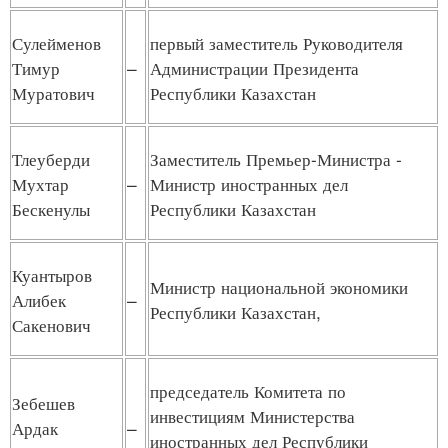
Сулейменов
первый заместитель Руководителя
Тимур
–
Администрации Президента
Муратович
Республики Казахстан
Тлеуберди
Заместитель Премьер-Министра -
Мухтар
–
Министр иностранных дел
Бескенулы
Республики Казахстан
Куантыров
Министр национальной экономики
Алибек
–
Республики Казахстан,
Сакенович
председатель Комитета по
Зебешев
инвестициям Министерства
Ардак
–
иностранных дел Республики