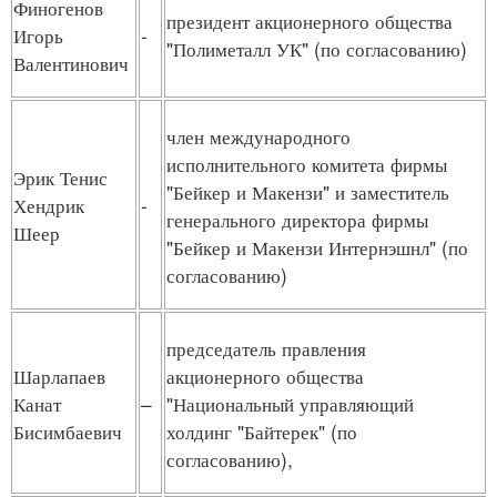
Финогенов
президент акционерного общества
Игорь
-
"Полиметалл УК" (по согласованию)
Валентинович
член международного
исполнительного комитета фирмы
Эрик Тенис
"Бейкер и Макензи" и заместитель
Хендрик
-
генерального директора фирмы
Шеер
"Бейкер и Макензи Интернэшнл" (по
согласованию)
председатель правления
Шарлапаев
акционерного общества
Канат
–
"Национальный управляющий
Бисимбаевич
холдинг "Байтерек" (по
согласованию),