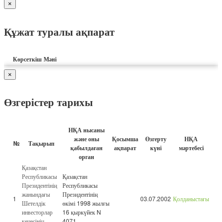
×
Құжат туралы ақпарат
Көрсеткіш
Мәні
×
Өзгерістер тарихы
НҚА нысаны
және оны
Қосымша
Өзгерту
НҚА
№
Тақырып
қабылдаған
ақпарат
күні
мәртебесі
орган
Қазақстан
Республикасы
Қазақстан
Президентінің
Республикасы
жанындағы
Президентінің
1
03.07.2002
Қолданыстағы
Шетелдік
өкімі 1998 жылғы
инвесторлар
16 қыркүйек N
кеңесінің
4071