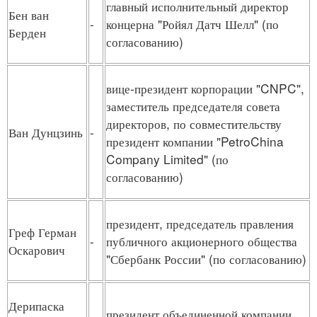
главный исполнительный директор
Бен ван
-
концерна "Ройял Датч Шелл" (по
Берден
согласованию)
вице-президент корпорации "CNPC",
заместитель председателя совета
директоров, по совместительству
Ван Дунцзинь
-
президент компании "PetroChina
Company Limited" (по
согласованию)
президент, председатель правления
Греф Герман
-
публичного акционерного общества
Оскарович
"Сбербанк России" (по согласованию)
Дерипаска
президент объединенной компании