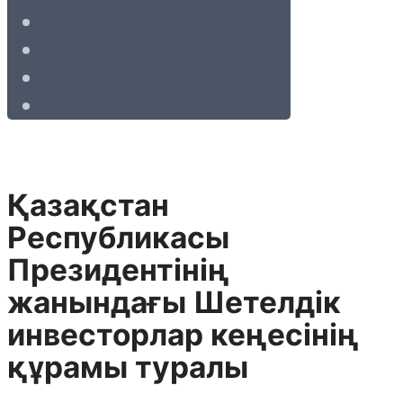
Қазақстан
Республикасы
Президентінің
жанындағы Шетелдік
инвесторлар кеңесінің
құрамы туралы