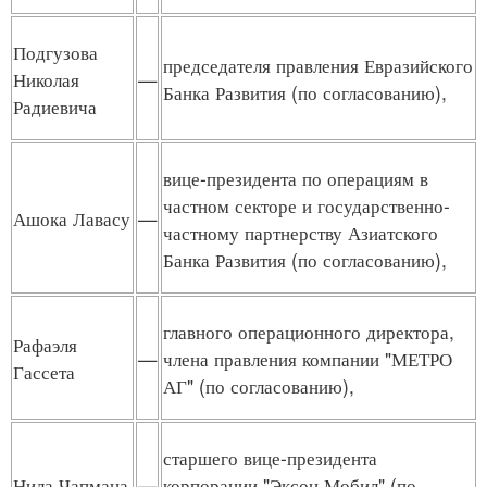
Подгузова
председателя правления Евразийского
Николая
—
Банка Развития (по согласованию),
Радиевича
вице-президента по операциям в
частном секторе и государственно-
Ашока Лавасу
—
частному партнерству Азиатского
Банка Развития (по согласованию),
главного операционного директора,
Рафаэля
—
члена правления компании "МЕТРО
Гассета
АГ" (по согласованию),
старшего вице-президента
Нила Чапмана
—
корпорации "Эксон Мобил" (по