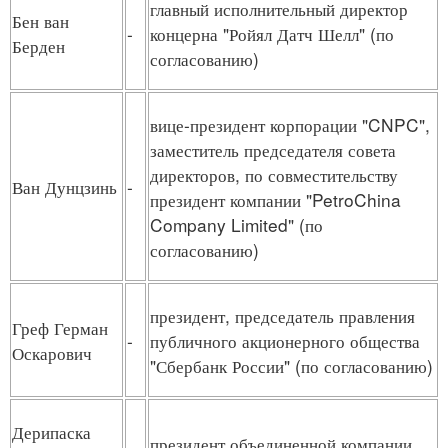
главный исполнительный директор
Бен ван
-
концерна "Ройял Датч Шелл" (по
Берден
согласованию)
вице-президент корпорации "CNPC",
заместитель председателя совета
директоров, по совместительству
Ван Дунцзинь
-
президент компании "PetroChina
Company Limited" (по
согласованию)
президент, председатель правления
Греф Герман
-
публичного акционерного общества
Оскарович
"Сбербанк России" (по согласованию)
Дерипаска
президент объединенной компании