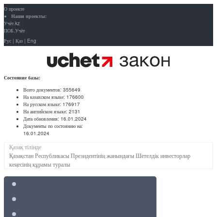
О проекте
Наши проекты:
Учёт.kz
ПОБ.Учёт
Рус
|
Қаз
|
Eng
Состояние базы:
Всего документов:
355649
На казахском языке:
176600
На русском языке:
176917
На английском языке:
2131
Дата обновления:
16.01.2024
Документы по состоянию на:
16.01.2024
Қазақ тілінде
Қазақстан Республикасы Президентінің жанындағы Шетелдік инвесторлар
кеңесінің құрамы туралы