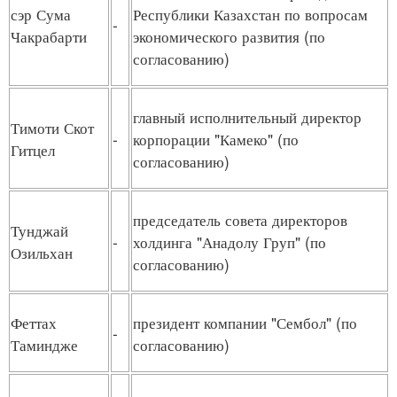
сэр Сума
Республики Казахстан по вопросам
-
Чакрабарти
экономического развития (по
согласованию)
главный исполнительный директор
Тимоти Скот
-
корпорации "Камеко" (по
Гитцел
согласованию)
председатель совета директоров
Тунджай
-
холдинга "Анадолу Груп" (по
Озильхан
согласованию)
Феттах
президент компании "Сембол" (по
-
Таминдже
согласованию)