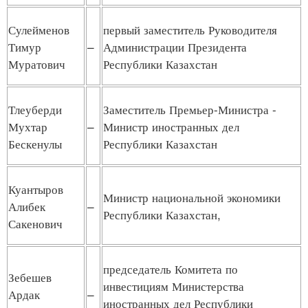
Сулейменов
первый заместитель Руководителя
Тимур
–
Администрации Президента
Муратович
Республики Казахстан
Тлеуберди
Заместитель Премьер-Министра -
Мухтар
–
Министр иностранных дел
Бескенулы
Республики Казахстан
Куантыров
Министр национальной экономики
Алибек
–
Республики Казахстан,
Сакенович
председатель Комитета по
Зебешев
инвестициям Министерства
Ардак
–
иностранных дел Республики