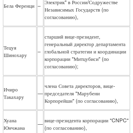
Электрик" в России/Содружестве
Бела Ференци
–
Независимых Государств (по
согласованию),
старший вице-президент,
генеральный директор департамента
Тецуя
–
глобальной стратегии и координации
Шинохару
корпорации "Митцубиси" (по
согласованию);
члена Совета директоров, вице-
Ичиро
—
председателя "Марубени
Такахару
Корпорейшн" (по согласованию),
Хуана
вице-президента корпорации "CNPC"
—
Юнчжана
(по согласованию),