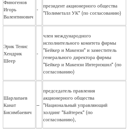
Финогенов
президент акционерного общества
Игорь
-
"Полиметалл УК" (по согласованию)
Валентинович
член международного
исполнительного комитета фирмы
Эрик Тенис
"Бейкер и Макензи" и заместитель
Хендрик
-
генерального директора фирмы
Шеер
"Бейкер и Макензи Интернэшнл" (по
согласованию)
председатель правления
Шарлапаев
акционерного общества
Канат
–
"Национальный управляющий
Бисимбаевич
холдинг "Байтерек" (по
согласованию),