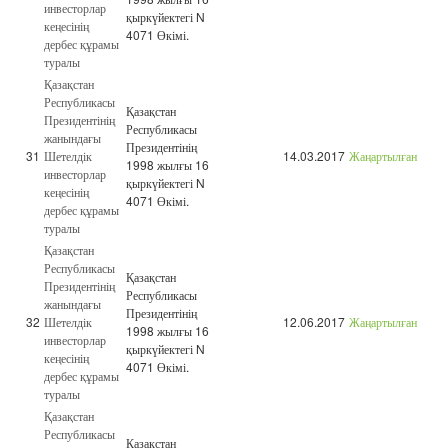
инвесторлар
қыркүйектегі N
кеңесінің
4071 Өкімі.
дербес құрамы
туралы
Қазақстан
Республикасы
Қазақстан
Президентінің
Республикасы
жанындағы
Президентінің
31
Шетелдік
14.03.2017
Жаңартылған
1998 жылғы 16
инвесторлар
қыркүйектегі N
кеңесінің
4071 Өкімі.
дербес құрамы
туралы
Қазақстан
Республикасы
Қазақстан
Президентінің
Республикасы
жанындағы
Президентінің
32
Шетелдік
12.06.2017
Жаңартылған
1998 жылғы 16
инвесторлар
қыркүйектегі N
кеңесінің
4071 Өкімі.
дербес құрамы
туралы
Қазақстан
Республикасы
Қазақстан