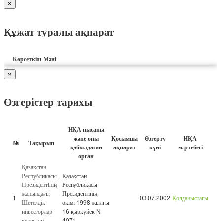
×
Құжат туралы ақпарат
Көрсеткіш
Мәні
×
Өзгерістер тарихы
НҚА нысаны
және оны
Қосымша
Өзгерту
НҚА
№
Тақырып
қабылдаған
ақпарат
күні
мәртебесі
орган
Қазақстан
Республикасы
Қазақстан
Президентінің
Республикасы
жанындағы
Президентінің
1
03.07.2002
Қолданыстағы
Шетелдік
өкімі 1998 жылғы
инвесторлар
16 қыркүйек N
кеңесінің
4071